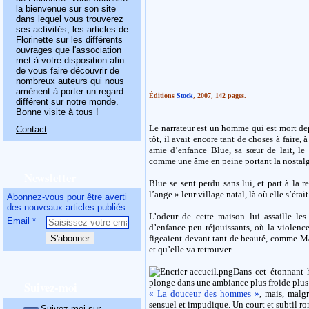
la bienvenue sur son site
dans lequel vous trouverez
ses activités, les articles de
Florinette sur les différents
ouvrages que l'association
met à votre disposition afin
de vous faire découvrir de
nombreux auteurs qui nous
amènent à porter un regard
Éditions
Stock
, 2007, 142 pages.
différent sur notre monde.
Bonne visite à tous !
Le narrateur est un homme qui est mort depu
Contact
tôt, il avait encore tant de choses à faire, 
amie d’enfance Blue, sa sœur de lait, le p
comme une âme en peine portant la nostalgi
Newsletter
Blue se sent perdu sans lui, et part à la 
l’ange » leur village natal, là où elle s’étai
Abonnez-vous pour être averti
des nouveaux articles publiés.
L’odeur de cette maison lui assaille les
Email
d’enfance peu réjouissants, où la violenc
figeaient devant tant de beauté, comme Mar
et qu’elle va retrouver…
Dans cet étonnant h
plonge dans une ambiance plus froide plus
Suivez-moi
« La douceur des hommes »
, mais, malg
sensuel et impudique. Un court et subtil ro
Suivez-moi sur