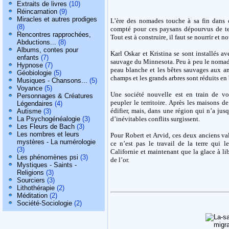
Extraits de livres
(10)
Réincarnation
(9)
Miracles et autres prodiges
L’ère des nomades touche à sa fin dans 
(8)
compté pour ces paysans dépourvus de ter
Rencontres rapprochées,
Tout est à construire, il faut se nourrir et n
Abductions...
(8)
Albums, contes pour
Karl Oskar et Kristina se sont installés a
enfants
(7)
sauvage du Minnesota. Peu à peu le nomade 
Hypnose
(7)
peau blanche et les bêtes sauvages aux an
Géobiologie
(5)
champs et les grands arbres sont réduits en
Musiques - Chansons...
(5)
Voyance
(5)
Une société nouvelle est en train de voi
Personnages & Créatures
peupler le territoire. Après les maisons de
Légendaires
(4)
édifier, mais, dans une région qui n’a jus
Autisme
(3)
d’inévitables conflits surgissent.
La Psychogénéalogie
(3)
Les Fleurs de Bach
(3)
Les nombres et leurs
Pour Robert et Arvid, ces deux anciens val
mystères - La numérologie
ce n’est pas le travail de la terre qui l
(3)
Californie et maintenant que la glace à libé
Les phénomènes psi
(3)
de l’or.
Mystiques - Saints -
Religions
(3)
Sourciers
(3)
Lithothérapie
(2)
Méditation
(2)
Société-Sociologie
(2)