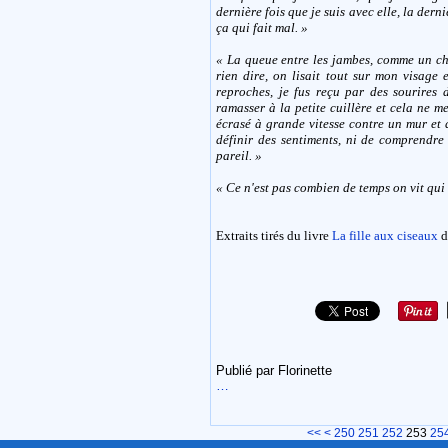
dernière fois que je suis avec elle, la derni
ça qui fait mal. »
« La queue entre les jambes, comme un chi
rien dire, on lisait tout sur mon visage 
reproches, je fus reçu par des sourires 
ramasser à la petite cuillère et cela ne m
écrasé à grande vitesse contre un mur et 
définir des sentiments, ni de comprendre
pareil. »
« Ce n'est pas combien de temps on vit qui
Extraits tirés du livre
La fille aux ciseaux
d
Publié par Florinette
…
200
210
220
230
240
<<
<
250
251
252
253
25