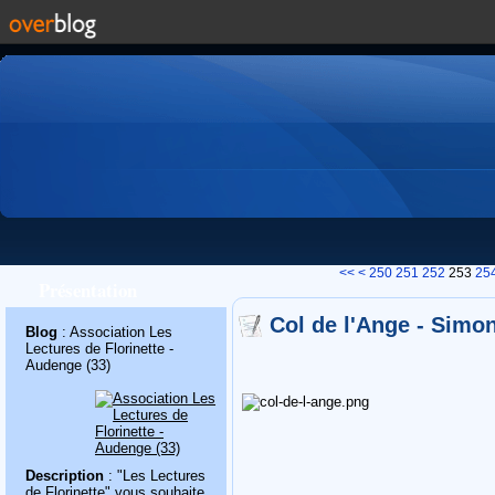
200
210
220
230
240
<<
<
250
251
252
253
25
Présentation
Col de l'Ange - Simo
Blog
: Association Les
Lectures de Florinette -
Audenge (33)
Description
: "Les Lectures
de Florinette" vous souhaite