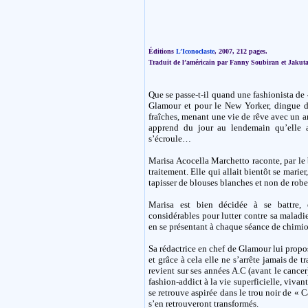
Éditions
L’Iconoclaste
, 2007, 212 pages.
Traduit de l’américain par Fanny Soubiran et Jakuta
Que se passe-t-il quand une fashionista de 4
Glamour et pour le New Yorker, dingue d
fraîches, menant une vie de rêve avec un a
apprend du jour au lendemain qu’elle
s’écroule…
Marisa Acocella Marchetto raconte, par le 
traitement. Elle qui allait bientôt se marier
tapisser de blouses blanches et non de robe
Marisa est bien décidée à se battre, 
considérables pour lutter contre sa maladie
en se présentant à chaque séance de chimio 
Sa rédactrice en chef de Glamour lui propos
et grâce à cela elle ne s’arrête jamais de 
revient sur ses années A.C (avant le cancer
fashion-addict à la vie superficielle, vivant
se retrouve aspirée dans le trou noir de « C
s’en retrouveront transformés.