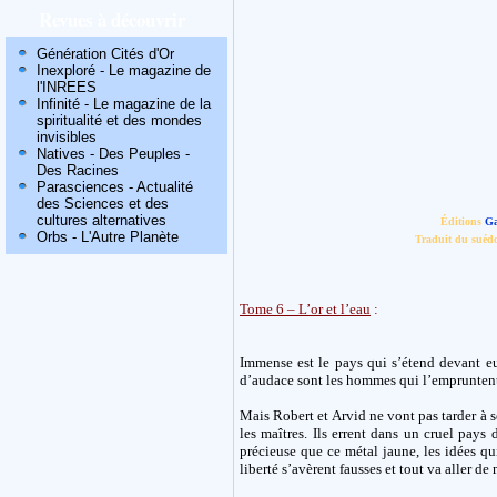
Revues à découvrir
Génération Cités d'Or
Inexploré - Le magazine de
l'INREES
Infinité - Le magazine de la
spiritualité et des mondes
invisibles
Natives - Des Peuples -
Des Racines
Parasciences - Actualité
des Sciences et des
cultures alternatives
Éditions
Ga
Orbs - L'Autre Planète
Traduit du suédo
Tome 6 – L’or et l’eau
:
Immense est le pays qui s’étend devant eux
d’audace sont les hommes qui l’empruntent 
Mais Robert et Arvid ne vont pas tarder à s
les maîtres. Ils errent dans un cruel pays
précieuse que ce métal jaune, les idées qu
liberté s’avèrent fausses et tout va aller de 