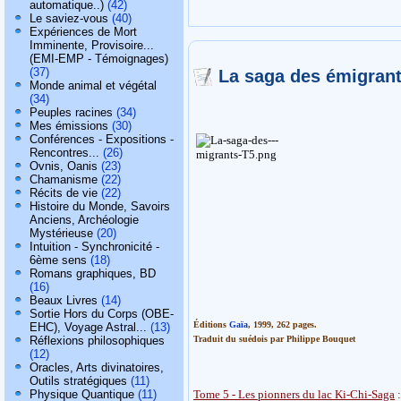
automatique..)
(42)
Le saviez-vous
(40)
Expériences de Mort
Imminente, Provisoire...
(EMI-EMP - Témoignages)
(37)
La saga des émigrant
Monde animal et végétal
(34)
Peuples racines
(34)
Mes émissions
(30)
Conférences - Expositions -
Rencontres...
(26)
Ovnis, Oanis
(23)
Chamanisme
(22)
Récits de vie
(22)
Histoire du Monde, Savoirs
Anciens, Archéologie
Mystérieuse
(20)
Intuition - Synchronicité -
6ème sens
(18)
Romans graphiques, BD
(16)
Beaux Livres
(14)
Sortie Hors du Corps (OBE-
Éditions
Gaïa
, 1999, 262 pages.
EHC), Voyage Astral...
(13)
Traduit du suédois par Philippe Bouquet
Réflexions philosophiques
(12)
Oracles, Arts divinatoires,
Outils stratégiques
(11)
Tome 5 - Les pionners du lac Ki-Chi-Saga
:
Physique Quantique
(11)