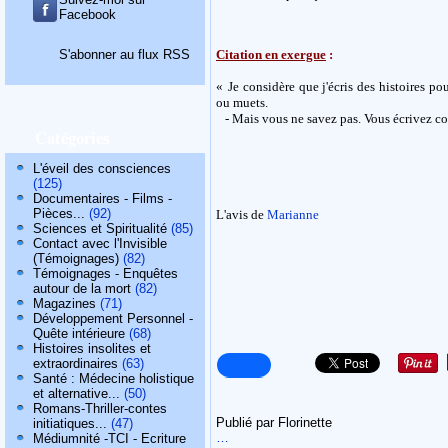
Facebook
S'abonner au flux RSS
Citation en exergue
:
«
Je considère que j'écris des histoires po
ou muets.
- Mais vous ne savez pas. Vous écrivez co
Catégories
L'éveil des consciences
(125)
Documentaires - Films -
Pièces...
(92)
L'avis de
Marianne
Sciences et Spiritualité
(85)
Contact avec l'Invisible
(Témoignages)
(82)
Témoignages - Enquêtes
autour de la mort
(82)
Magazines
(71)
Développement Personnel -
Quête intérieure
(68)
Histoires insolites et
extraordinaires
(63)
Santé : Médecine holistique
et alternative...
(50)
Romans-Thriller-contes
Publié par Florinette
initiatiques...
(47)
…
Médiumnité -TCI - Ecriture