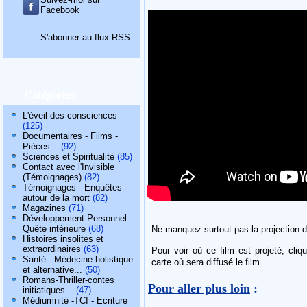
Facebook
S'abonner au flux RSS
Catégories
L'éveil des consciences
(125)
Documentaires - Films -
Pièces...
(92)
Sciences et Spiritualité
(85)
Contact avec l'Invisible
(Témoignages)
(82)
Témoignages - Enquêtes
autour de la mort
(82)
Magazines
(71)
Développement Personnel -
Quête intérieure
(68)
Ne manquez surtout pas la projection 
Histoires insolites et
extraordinaires
(63)
Pour voir où ce film est projeté, cli
Santé : Médecine holistique
carte où sera diffusé le film.
et alternative...
(50)
Romans-Thriller-contes
Pour aller plus loin
:
initiatiques...
(47)
Médiumnité -TCI - Ecriture