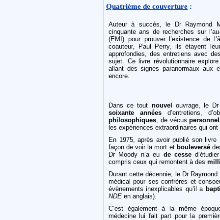
Quatrième de couverture
:
Auteur à succès, le Dr Raymond 
cinquante ans de recherches sur l’au
(EMI) pour prouver l’existence de l
coauteur, Paul Perry, ils étayent l
approfondies, des entretiens avec des
sujet. Ce livre révolutionnaire explo
allant des signes paranormaux aux e
encore.
Dans ce tout
nouvel
ouvrage, le Dr
soixante années
d’entretiens, d’o
philosophiques
, de vécus
personnel
les expériences extraordinaires qui ont
En 1975, après avoir publié son livre
façon de voir la mort et
bouleversé
des
Dr Moody n’a eu
de cesse
d’étudier
compris ceux qui remontent à des
mill
Durant cette décennie, le Dr Raymond
médical pour ses confrères et consoe
évènements inexplicables qu’il a
bapt
NDE
en anglais).
C’est également à la même époque
médecine lui fait part pour la premiè