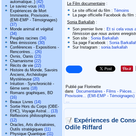
automatique..)
(42)
Le Film documentaire
:
Le saviez-vous
(40)
Le site officiel du film :
Témoins
Expériences de Mort
La page officielle Facebook du film 
Imminente, Provisoire...
(EMI-EMP - Témoignages)
Sonia Barkallah
:
(37)
Monde animal et végétal
Son premier livre :
Et si cela vous a
(34)
l'émission que nous avions enregist
Peuples racines
(34)
Son site :
Sonia Barkallah
Mes émissions
(30)
Sa page Facebook :
Sonia Barkalla
Conférences - Expositions -
Sur Instagram :
sonia.barkallah
Rencontres...
(26)
Ovnis, Oanis
(23)
Chamanisme
(22)
Récits de vie
(22)
Histoire du Monde, Savoirs
Anciens, Archéologie
Mystérieuse
(20)
Intuition - Synchronicité -
Publié par Florinette
6ème sens
(18)
dans
Documentaires - Films - Pièces...
Romans graphiques, BD
Provisoire... (EMI-EMP - Témoignages)
(16)
…
Beaux Livres
(14)
Sortie Hors du Corps (OBE-
EHC), Voyage Astral...
(13)
Réflexions philosophiques
Expériences de Consc
(12)
Oracles, Arts divinatoires,
Odile Riffard
Outils stratégiques
(11)
Physique Quantique
(11)