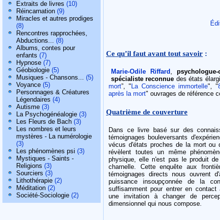
Extraits de livres
(10)
Réincarnation
(9)
Miracles et autres prodiges
Édi
(8)
Rencontres rapprochées,
Abductions...
(8)
Albums, contes pour
Ce qu’il faut avant tout savoir
:
enfants
(7)
Hypnose
(7)
Géobiologie
(5)
Marie-Odile Riffard
,
psychologue-c
Musiques - Chansons...
(5)
spécialiste
reconnue
des états élarg
Voyance
(5)
mort
”, "
La Conscience immortelle
", "
Personnages & Créatures
après la mort
" ouvrages de référence c
Légendaires
(4)
Autisme
(3)
Quatrième de couverture
La Psychogénéalogie
(3)
Les Fleurs de Bach
(3)
Les nombres et leurs
Dans ce livre basé sur des connaissa
mystères - La numérologie
témoignages bouleversants d'expérien
(3)
vécus d'états proches de la mort ou 
Les phénomènes psi
(3)
révèlent toutes un même phénomène
Mystiques - Saints -
physique, elle n'est pas le produit de
Religions
(3)
charnelle. Cette enquête aux fronti
Sourciers
(3)
témoignages directs nous ouvrent d'a
Lithothérapie
(2)
puissance insoupçonnée de la cons
Méditation
(2)
suffisamment pour entrer en contact
Société-Sociologie
(2)
une invitation à changer de percept
dimensionnel qui nous compose.