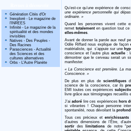
Revues à découvrir
Qu’est-ce qu’une expérience de consc
une expérience personnelle qui dépas
Génération Cités d'Or
ordinaire. »
Inexploré - Le magazine de
l'INREES
Quand les personnes vivent cette e
Infinité - Le magazine de la
remet
totalement
en question tout ce q
spiritualité et des mondes
elles-mêmes
.
invisibles
Avant de donner la parole aux neuf pe
Natives - Des Peuples -
Odile Riffard nous explique de façon
Des Racines
matérialiste, qui s’appuie sur une
hyp
Parasciences - Actualité
conscience et l’autre plus
actuelle
: l
des Sciences et des
démontrer que le cerveau serait un si
cultures alternatives
manifester.
Orbs - L'Autre Planète
« La Conscience est première. La mati
Conscience. »
De plus en plus de
scientifiques
du
science de la conscience, car ils
pr
EMI toutes ces expériences
subjecti
livre grâce aux témoignages recueillis 
J’ai
adoré
lire ces expériences
hors 
si vibrantes ! Chaque personne inte
spontanéité, nous dévoilant la
profond
Tous ces précieux et
enrichissants
d’autres dimensions de l’Être, d’aut
sortir
des
limitations
de notre "pet
véritable
essence, de cette Conscie