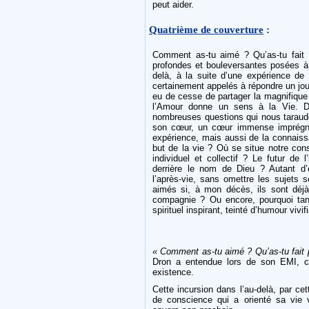
peut aider.
Quatrième de couverture
:
Comment as-tu aimé ? Qu’as-tu fait p
profondes et bouleversantes posées à 
delà, à la suite d’une expérience de
certainement appelés à répondre un jou
eu de cesse de partager la magnifique 
l’Amour donne un sens à la Vie. D
nombreuses questions qui nous tarauden
son cœur, un cœur immense imprégné
expérience, mais aussi de la connaissa
but de la vie ? Où se situe notre c
individuel et collectif ? Le futur de
derrière le nom de Dieu ? Autant d’
l’après-vie, sans omettre les sujets s
aimés si, à mon décès, ils sont déjà
compagnie ? Ou encore, pourquoi ta
spirituel inspirant, teinté d’humour vivi
« Comment as-tu aimé ? Qu’as-tu fait p
Dron a entendue lors de son EMI, c
existence.
Cette incursion dans l’au-delà, par cet
de conscience qui a orienté sa vie v