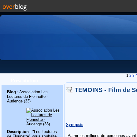
1
2
3
Présentation
TEMOINS - Film de S
Blog
: Association Les
Lectures de Florinette -
Audenge (33)
Synopsis
Description
: "Les Lectures
Parmi les millions de personnes ayant
de Florinette" vous souhaite