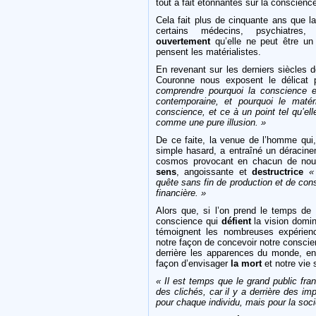
tout à fait étonnantes sur la conscien
Cela fait plus de cinquante ans que la 
certains médecins, psychiatres,
ouvertement
qu’elle ne peut être un
pensent les matérialistes.
En revenant sur les derniers siècles d
Couronne nous exposent le délicat
comprendre pourquoi la conscience e
contemporaine, et pourquoi le matéri
conscience, et ce à un point tel qu’ell
comme une pure illusion. »
De ce faite, la venue de l’homme qui,
simple hasard, a entraîné un déracin
cosmos provocant en chacun de nou
sens
, angoissante et
destructrice
«
quête sans fin de production et de co
financière. »
Alors que, si l’on prend le temps de
conscience qui
défient
la vision domi
témoignent les nombreuses expérie
notre façon de concevoir notre conscie
derrière les apparences du monde, e
façon d’envisager
la mort
et notre vie s
« Il est temps que le grand public fra
des clichés, car il y a derrière des i
pour chaque individu, mais pour la socié