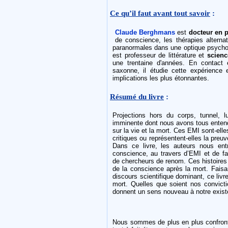
Ce qu’il faut avant tout savoir
:
Claude Berghmans
est
docteur en 
de conscience, les thérapies alterna
paranormales dans une optique psycho
est professeur de littérature et
scien
une trentaine d'années. En contact é
saxonne, il étudie cette expérience 
implications les plus étonnantes.
Résumé du livre
:
Projections hors du corps, tunnel,
imminente dont nous avons tous entendu
sur la vie et la mort. Ces EMI sont-elle
critiques ou représentent-elles la preuv
Dans ce livre, les auteurs nous en
conscience, au travers d’EMI et de fa
de chercheurs de renom. Ces histoires 
de la conscience après la mort. Faisa
discours scientifique dominant, ce livr
mort. Quelles que soient nos convict
donnent un sens nouveau à notre exist
Nous sommes de plus en plus confro