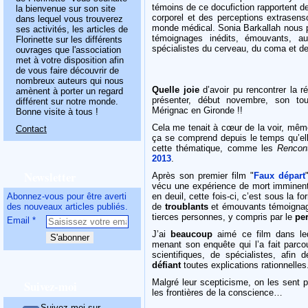
témoins de ce docufiction rapportent d
la bienvenue sur son site
corporel et des perceptions extrasenso
dans lequel vous trouverez
monde médical. Sonia Barkallah nous p
ses activités, les articles de
témoignages inédits, émouvants, au-
Florinette sur les différents
spécialistes du cerveau, du coma et de
ouvrages que l'association
met à votre disposition afin
de vous faire découvrir de
nombreux auteurs qui nous
Quelle joie
d’avoir pu rencontrer la ré
amènent à porter un regard
présenter, début novembre, son tou
différent sur notre monde.
Mérignac en Gironde !!
Bonne visite à tous !
Cela me tenait à cœur
de la voir, même 
Contact
ça se comprend depuis le temps qu’el
cette thématique, comme les
Rencont
2013
.
Newsletter
Après son premier film "
Faux départ
vécu une expérience de mort imminente
Abonnez-vous pour être averti
en deuil, cette fois-ci, c’est sous la f
des nouveaux articles publiés.
de
troublants
et émouvants témoign
tierces personnes, y compris par le
pe
Email
J’ai
beaucoup
aimé ce film dans leq
menant son enquête qui l’a fait parcou
scientifiques, de spécialistes, afin
défiant
toutes explications rationnelles
Malgré leur scepticisme, on les sent 
Suivez-moi
les frontières de la conscience…
Suivez-moi sur