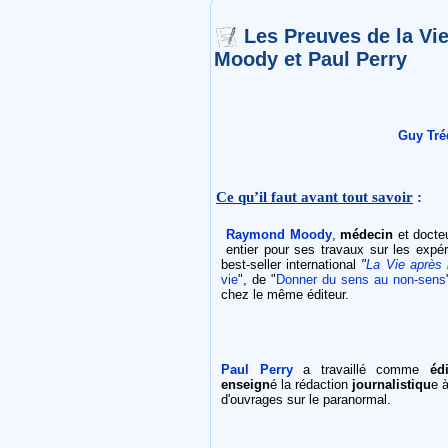
Les Preuves de la Vi
Moody et Paul Perry
Guy Tré
Ce qu’il faut avant tout savoir
:
Raymond Moody
,
médecin
et docte
entier pour ses travaux sur les expér
best-seller international
"
La Vie après 
vie
", de "
Donner du sens au non-sens
chez le même éditeur.
Paul Perry
a travaillé comme
édi
enseign
é la rédaction
journalistiqu
e à
d'ouvrages sur le paranormal.