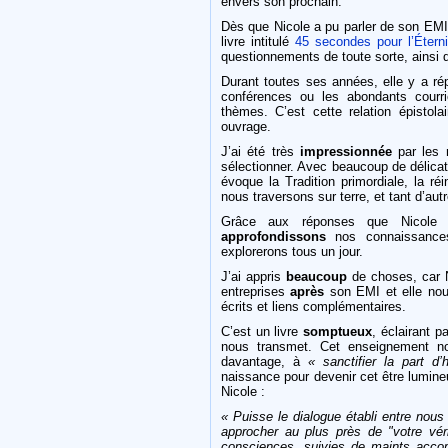
envers son prochain.
Dès que Nicole a pu parler de son EM
livre intitulé
45 secondes pour l’Éterni
questionnements de toute sorte, ainsi q
Durant toutes ses années, elle y a ré
conférences ou les abondants courri
thèmes. C’est cette relation épistol
ouvrage.
J’ai été très
impressionnée
par les
sélectionner. Avec beaucoup de délica
évoque la Tradition primordiale, la réi
nous traversons sur terre, et tant d’a
Grâce aux réponses que Nicole 
approfondissons
nos connaissanc
explorerons tous un jour.
J’ai appris
beaucoup
de choses, car N
entreprises
après
son EMI et elle nous
écrits et liens complémentaires.
C’est un livre
somptueux
, éclairant p
nous transmet. Cet enseignement no
davantage, à
« sanctifier la part d
naissance pour devenir cet être lumine
Nicole :
« Puisse le dialogue établi entre nous
approcher au plus près de "votre véri
consciences, suivies de maints accom