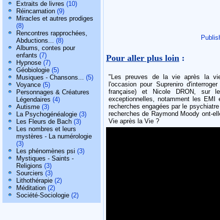
Extraits de livres
(10)
Réincarnation
(9)
Miracles et autres prodiges
(8)
Rencontres rapprochées,
Publis
Abductions...
(8)
Albums, contes pour
enfants
(7)
Pour aller plus loin
:
Hypnose
(7)
Géobiologie
(5)
"Les preuves de la vie après la vie
Musiques - Chansons...
(5)
l'occasion pour Supreniro d'interroge
Voyance
(5)
française) et Nicole DRON, sur l
Personnages & Créatures
exceptionnelles, notamment les EMI e
Légendaires
(4)
recherches engagées par le psychiatre
Autisme
(3)
recherches de Raymond Moody ont-elles
La Psychogénéalogie
(3)
Vie après la Vie ?
Les Fleurs de Bach
(3)
Les nombres et leurs
mystères - La numérologie
(3)
Les phénomènes psi
(3)
Mystiques - Saints -
Religions
(3)
Sourciers
(3)
Lithothérapie
(2)
Méditation
(2)
Société-Sociologie
(2)