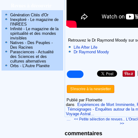
Revues à découvrir
Génération Cités d'Or
Inexploré - Le magazine de
l'INREES
Infinité - Le magazine de la
spiritualité et des mondes
invisibles
Retrouvez le Dr Raymond Moody sur so
Natives - Des Peuples -
Des Racines
Life After Life
Parasciences - Actualité
Dr Raymond Moody
des Sciences et des
cultures alternatives
Orbs - L'Autre Planète
S'inscrire à la newsletter
Publié par Florinette
dans
Expériences de Mort Imminente, 
Témoignages - Enquêtes autour de la m
Voyage Astral...
…
<< Petite sélection de revues...
L'Oracl
>>
commentaires