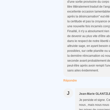
d'une sortie provisoire du corps
titre littéralement traduit de l'a
excellente occasion lamentableme
après la désincarnation" eut été 
la certitude et pas la croyance
une nouvelle fois incarnés conçu
Finalité, il n'y a absolument rien
de devenir au plus vite d'être a
dans le respect de notre liberté
altruiste sage, en ayant besoin
possibles, sur cette planète ou 
la dernière réincarnation où no
seconde avant probablement de
peut-être après avoir rempli l'u
sans ailes évidemment.
Répondre
J
Jean-Marie GLANTZL
Je persiste et signe. Ce 
nous , mais nous nous d
les prises de conscienc