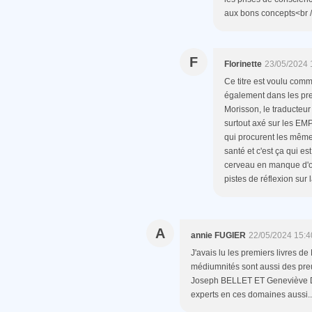
aux bons concepts<br />
F
Florinette
23/05/2024 
Ce titre est voulu com
également dans les pre
Morisson, le traducteur 
surtout axé sur les EMP
qui procurent les mêm
santé et c'est ça qui e
cerveau en manque d'o
pistes de réflexion sur 
A
annie FUGIER
22/05/2024 15:4
J'avais lu les premiers livres 
médiumnités sont aussi des preu
Joseph BELLET ET Geneviève De
experts en ces domaines aussi..