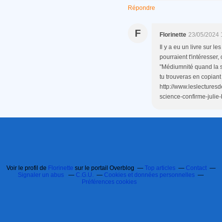
Répondre
F
Florinette
23/05/2024 
Il y a eu un livre sur 
pourraient t'intéresser, 
"Médiumnité quand la s
tu trouveras en copiant 
http://www.leslecturesd
science-confirme-julie-
Voir le profil de
Florinette
sur le portail Overblog
Top articles
Contact
Signaler un abus
C.G.U.
Cookies et données personnelles
Préférences cookies