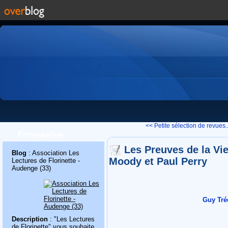
<< Petite sélection de revues..
Présentation
Les Preuves de la Vi
Blog
: Association Les
Moody et Paul Perry
Lectures de Florinette -
Audenge (33)
Guy Tré
Description
: "Les Lectures
de Florinette" vous souhaite