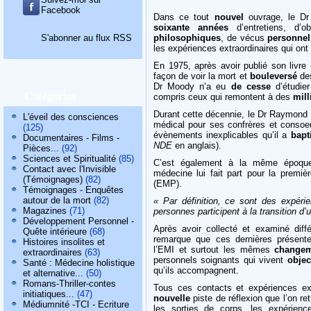
Facebook
Dans ce tout
nouvel
ouvrage, le Dr
soixante années
d’entretiens, d’o
S'abonner au flux RSS
philosophiques
, de vécus
personnel
les expériences extraordinaires qui ont
En 1975, après avoir publié son livre
façon de voir la mort et
bouleversé
des
Dr Moody n’a eu
de cesse
d’étudier
Catégories
compris ceux qui remontent à des
mill
Durant cette décennie, le Dr Raymond
L'éveil des consciences
médical pour ses confrères et consoe
(125)
évènements inexplicables qu’il a
bapt
Documentaires - Films -
NDE
en anglais).
Pièces...
(92)
Sciences et Spiritualité
(85)
C’est également à la même époque
Contact avec l'Invisible
médecine lui fait part pour la premiè
(Témoignages)
(82)
(EMP).
Témoignages - Enquêtes
autour de la mort
(82)
« Par définition, ce sont des expéri
Magazines
(71)
personnes participent à la transition d
Développement Personnel -
Après avoir collecté et examiné di
Quête intérieure
(68)
remarque que ces dernières présent
Histoires insolites et
l’EMI et surtout les mêmes
change
extraordinaires
(63)
personnels soignants qui vivent
objec
Santé : Médecine holistique
qu’ils accompagnent.
et alternative...
(50)
Romans-Thriller-contes
Tous ces contacts et expériences ex
initiatiques...
(47)
nouvelle
piste de réflexion que l’on r
Médiumnité -TCI - Ecriture
les sorties de corps, les expériences