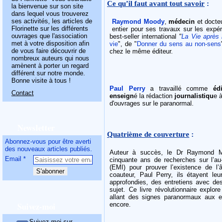
Ce qu’il faut avant tout savoir
:
la bienvenue sur son site
dans lequel vous trouverez
ses activités, les articles de
Raymond Moody
,
médecin
et docte
Florinette sur les différents
entier pour ses travaux sur les expér
ouvrages que l'association
best-seller international
"
La Vie après 
met à votre disposition afin
vie
", de "
Donner du sens au non-sens
de vous faire découvrir de
chez le même éditeur.
nombreux auteurs qui nous
amènent à porter un regard
différent sur notre monde.
Bonne visite à tous !
Paul Perry
a travaillé comme
édi
Contact
enseign
é la rédaction
journalistiqu
e à
d'ouvrages sur le paranormal.
Newsletter
Quatrième de couverture
:
Abonnez-vous pour être averti
des nouveaux articles publiés.
Auteur à succès, le Dr Raymond 
Email
cinquante ans de recherches sur l’au
(EMI) pour prouver l’existence de l
coauteur, Paul Perry, ils étayent l
approfondies, des entretiens avec des
sujet. Ce livre révolutionnaire explo
allant des signes paranormaux aux e
Suivez-moi
encore.
Suivez-moi sur