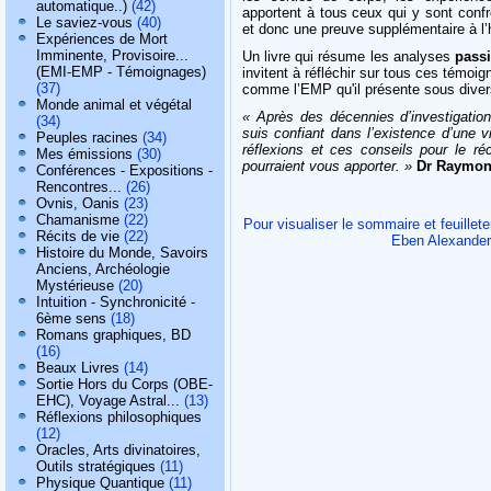
automatique..)
(42)
apportent à tous ceux qui y sont con
Le saviez-vous
(40)
et donc une preuve supplémentaire à l’
Expériences de Mort
Imminente, Provisoire...
Un livre qui résume les analyses
pass
(EMI-EMP - Témoignages)
invitent à réfléchir sur tous ces tém
(37)
comme l’EMP qu'il présente sous dive
Monde animal et végétal
« Après des décennies d’investigation
(34)
suis confiant dans l’existence d’une v
Peuples racines
(34)
réflexions et ces conseils pour le réco
Mes émissions
(30)
pourraient vous apporter. »
Dr Raymo
Conférences - Expositions -
Rencontres...
(26)
Ovnis, Oanis
(23)
Chamanisme
(22)
Pour visualiser le sommaire et feuillet
Récits de vie
(22)
Eben Alexander,
Histoire du Monde, Savoirs
Anciens, Archéologie
Mystérieuse
(20)
Intuition - Synchronicité -
6ème sens
(18)
Romans graphiques, BD
(16)
Beaux Livres
(14)
Sortie Hors du Corps (OBE-
EHC), Voyage Astral...
(13)
Réflexions philosophiques
(12)
Oracles, Arts divinatoires,
Outils stratégiques
(11)
Physique Quantique
(11)