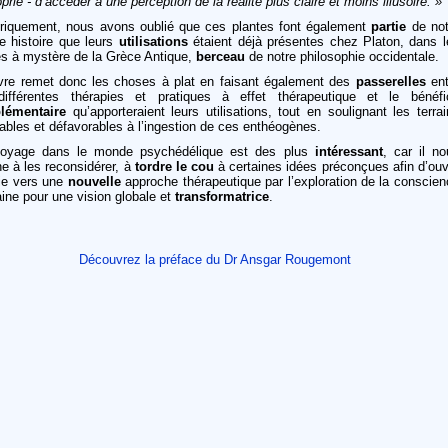
prié - d’accéder à une perception de la réalité plus claire et moins illusoire. »
oriquement, nous avons oublié que ces plantes font également
partie
de not
e histoire que leurs
utilisations
étaient déjà présentes chez Platon, dans l
es à mystère de la Grèce Antique,
berceau
de notre philosophie occidentale.
ivre remet donc les choses à plat en faisant également des
passerelles
ent
différentes thérapies et pratiques à effet thérapeutique et le bénéfi
lémentaire
qu’apporteraient leurs utilisations, tout en soulignant les terra
ables et défavorables à l’ingestion de ces enthéogènes.
oyage dans le monde psychédélique est des plus
intéressant
, car il no
e à les reconsidérer, à
tordre le cou
à certaines idées préconçues afin d’ouv
oie vers une
nouvelle
approche thérapeutique par l’exploration de la conscien
ine pour une vision globale et
transformatrice
.
Découvrez la préface du Dr Ansgar Rougemont