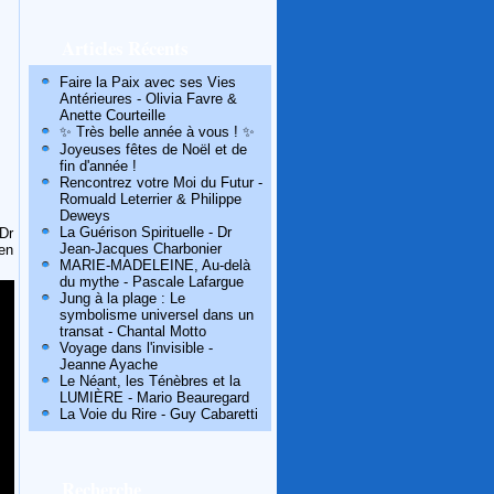
Articles Récents
Faire la Paix avec ses Vies
Antérieures - Olivia Favre &
Anette Courteille
✨ Très belle année à vous ! ✨
Joyeuses fêtes de Noël et de
fin d'année !
Rencontrez votre Moi du Futur -
Romuald Leterrier & Philippe
Deweys
La Guérison Spirituelle - Dr
Dr
Jean-Jacques Charbonier
en
MARIE-MADELEINE, Au-delà
du mythe - Pascale Lafargue
Jung à la plage : Le
symbolisme universel dans un
transat - Chantal Motto
Voyage dans l'invisible -
Jeanne Ayache
Le Néant, les Ténèbres et la
LUMIÈRE - Mario Beauregard
La Voie du Rire - Guy Cabaretti
Recherche