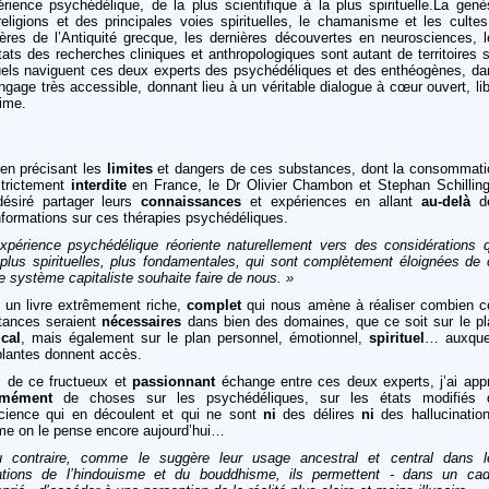
érience psychédélique, de la plus scientifique à la plus spirituelle.La gen
eligions et des principales voies spirituelles, le chamanisme et les cultes
ères de l’Antiquité grecque, les dernières découvertes en neurosciences, l
tats des recherches cliniques et anthropologiques sont autant de territoires 
uels naviguent ces deux experts des psychédéliques et des enthéogènes, da
ngage très accessible, donnant lieu à un véritable dialogue à cœur ouvert, li
time.
 en précisant les
limites
et dangers de ces substances, dont la consommati
strictement
interdite
en France, le Dr Olivier Chambon et Stephan Schilling
désiré partager leurs
connaissances
et expériences en allant
au-delà
d
formations sur ces thérapies psychédéliques.
expérience psychédélique réoriente naturellement vers des considérations q
 plus spirituelles, plus fondamentales, qui sont complètement éloignées de 
e système capitaliste souhaite faire de nous. »
t un livre extrêmement riche,
complet
qui nous amène à réaliser combien c
tances seraient
nécessaires
dans bien des domaines, que ce soit sur le pl
cal
, mais également sur le plan personnel, émotionnel,
spirituel
… auxque
plantes donnent accès.
il de ce fructueux et
passionnant
échange entre ces deux experts, j’ai appr
rmément
de choses sur les psychédéliques, sur les états modifiés 
cience qui en découlent et qui ne sont
ni
des délires
ni
des hallucination
e on le pense encore aujourd’hui…
 contraire, comme le suggère leur usage ancestral et central dans l
ations de l’hindouisme et du bouddhisme, ils permettent - dans un cad