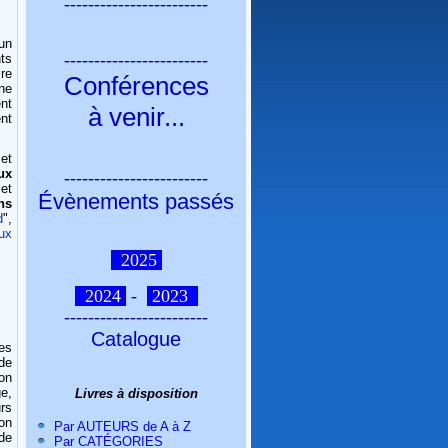
------------------------
un
------------------------
ts
ire
Conférences
nne
nt
à venir
...
nt
et
ux
------------------------
et
Évènements passés
ons
d
",
ux
2025
2024
-
2023
------------------------
Catalogue
es
de
on
e,
Livres à disposition
rs
ion
Par AUTEURS de A à Z
 de
Par CATÉGORIES