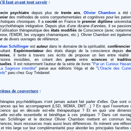
’il faut avant tout savoir
:
ecin psychiatre
depuis plus de
trente ans
,
Olivier Chambon
a été 
nnier
des méthodes de soins comportementales et cognitives pour les patien
hotiques chroniques. Il a
cocréé
en France le
premier diplôme
universita
sychothérapie intégrative. Depuis plus d’une dizaine d’années, il se passio
l’utilisation thérapeutique des
états modifiés
de Conscience (avec notamme
pnose, l'EMDR, les voyages chamaniques, etc.). Olivier Chambon est égaleme
ur
de divers ouvrages de référence.
phan Schillinger
est
auteur
dans le domaine de la spiritualité,
conférencier
sultant.
Expérimentateur
des états élargis de la conscience depuis
de
nnies
, il tente à travers ses écrits de proposer un lien entre réalité 
nsions invisibles, en créant des
ponts
entre
sciences
et
traditi
tuelles
. Il est notamment l'auteur de la série de livres "
Par un Curieux Hasar
La Sagesse interdite
" parue aux éditions Véga et de "
L'Oracle des Curie
rds
" paru chez Guy Trédaniel.
rième de couverture
:
hérapies psychédéliques n’ont jamais autant fait parler d’elles. Que sont c
tances qui les accompagnent (LSD, MDMA, DMT…) ? En quoi l’ouverture 
cience qui en découle est-elle thérapeutique ? Et en quoi une dimensi
ituelle est-elle essentielle et bénéfique à ces pratiques ? Dans cet ouvrag
han Schillinger et le docteur Olivier Chambon mettent en commun leu
iences, leurs ressources mais aussi leurs différences. Ils mènent une réflex
 et très large sur leur complémentarité pour aborder les principales facettes