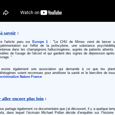
à savoir
:
re l'article paru sur
Europe 1
: "Le CHU de Nîmes vient de lancer u
xpérimentation sur l'effet de la psilocybine, une substance psychédéli
ontenue dans les champignons hallucinogènes, auprès de patients atteints
oubles de l'usage de l'alcool et qui gardent des signes de dépression après
vrage. "
l existe également une association qui demande à ce que les plant
théogènes soient reconnues pour améliorer la santé et le bien-être de tous
ecriminalize Nature France
 aller encore plus loin
:
us partage également ce documentaire que j’ai découvert, il y a quelque tem
la, dans lequel l’écrivain Michael Pollan décide d’enquêter sur l’histoire 