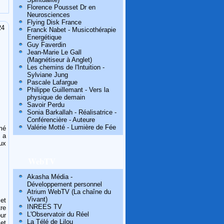
Florence Pousset Dr en
Neurosciences
Flying Disk France
24
Franck Nabet - Musicothérapie
Energétique
Guy Faverdin
Jean-Marie Le Gall
(Magnétiseur à Anglet)
Les chemins de l'Intuition -
Sylviane Jung
Pascale Lafargue
Philippe Guillemant - Vers la
physique de demain
Savoir Perdu
Sonia Barkallah - Réalisatrice -
Conférencière - Auteure
Valérie Motté - Lumière de Fée
mé
 a
ux
WebTV
Akasha Média -
Développement personnel
Atrium WebTV (La chaîne du
Vivant)
 et
INREES TV
re
L'Observatoir du Réel
our
La Télé de Lilou
 et