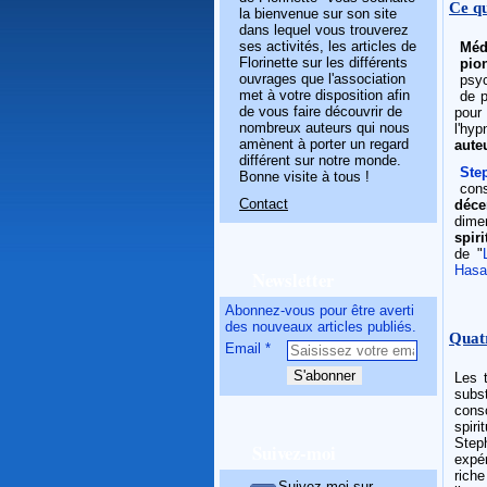
Ce qu
la bienvenue sur son site
dans lequel vous trouverez
ses activités, les articles de
Méd
Florinette sur les différents
pio
ouvrages que l'association
psyc
met à votre disposition afin
de p
de vous faire découvrir de
pour 
nombreux auteurs qui nous
l'hy
amènent à porter un regard
aute
différent sur notre monde.
Ste
Bonne visite à tous !
con
Contact
déce
dime
spiri
de "
Hasa
Newsletter
Abonnez-vous pour être averti
des nouveaux articles publiés.
Quat
Email
Les t
subs
cons
spir
Step
Suivez-moi
expér
riche
Suivez-moi sur