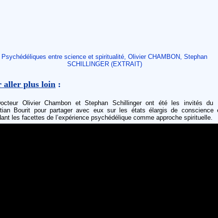
Psychédéliques entre science et spiritualité, Olivier CHAMBON, Stephan
SCHILLINGER (EXTRAIT)
 aller plus loin
:
octeur Olivier Chambon et Stephan Schillinger ont été les invités du 
stian Bourit pour partager avec eux sur les états élargis de conscience 
ant les facettes de l’expérience psychédélique comme approche spirituelle.