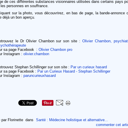
ge de ces différentes substances visionnaires utilisées dans certains pays p
 les personnes en souffrance.
liquant sur la photo, vous découvrirez, en bas de page, la bande-annonce q
e déjà un bon aperçu.
etrouvez le Dr Olivier Chambon sur son site :
Olivier Chambon, psychiat
sychothérapeute
ur sa page Facebook :
Olivier Chambon pro
ur Instagram :
olivier.chambon
trouvez Stephan Schillinger sur son site :
Par un curieux hasard
ur sa page Facebook :
Par un Curieux Hasard - Stephan Schillinger
ur Instagram :
paruncurieuxhasard
 par Florinette
dans
Santé : Médecine holistique et alternative...
commenter cet arti