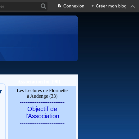
Connexion
+
Créer mon blog
Association loi 1901
r
Les Lectures de Florinette
à Audenge (33)
------------------------
Objectif de
l'Association
------------------------