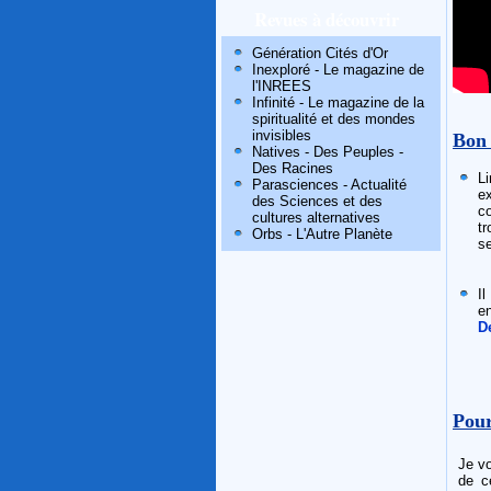
Revues à découvrir
Génération Cités d'Or
Inexploré - Le magazine de
l'INREES
Infinité - Le magazine de la
spiritualité et des mondes
invisibles
Bon 
Natives - Des Peuples -
Des Racines
Li
Parasciences - Actualité
e
des Sciences et des
c
cultures alternatives
tr
Orbs - L'Autre Planète
se
I
en
D
Pour
Je vo
de ce