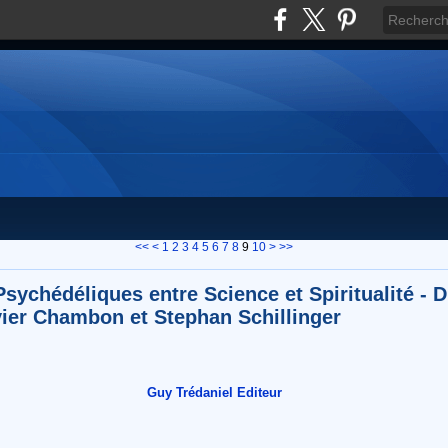
20
30
40
50
60
70
80
90
100
200
300
<<
<
1
2
3
4
5
6
7
8
9
10
>
>>
Psychédéliques entre Science et Spiritualité - D
vier Chambon et Stephan Schillinger
Guy Trédaniel Editeur