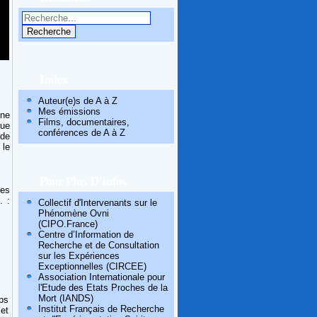
Index
Auteur(e)s de A à Z
Mes émissions
ne
Films, documentaires,
que
conférences de A à Z
 de
 le
Pour Plus D'infos
es
. :
Collectif d'Intervenants sur le
Phénomène Ovni
(CIPO.France)
Centre d’Information de
Recherche et de Consultation
sur les Expériences
Exceptionnelles (CIRCEE)
Association Internationale pour
l'Etude des Etats Proches de la
Mort (IANDS)
ps
Institut Français de Recherche
et