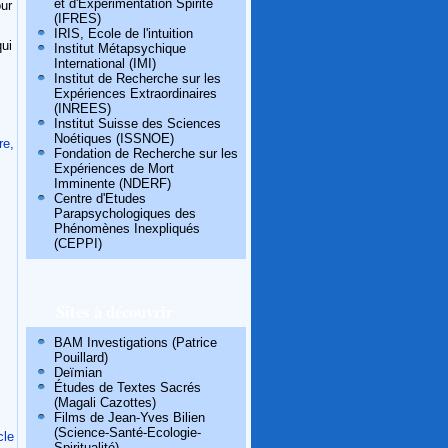
et d'Expérimentation Spirite
our
(IFRES)
IRIS, Ecole de l'intuition
ui
Institut Métapsychique
International (IMI)
Institut de Recherche sur les
Expériences Extraordinaires
(INREES)
Institut Suisse des Sciences
Noétiques (ISSNOE)
re,
Fondation de Recherche sur les
Expériences de Mort
Imminente (NDERF)
Centre d'Etudes
Parapsychologiques des
Phénomènes Inexpliqués
(CEPPI)
Sites à découvrir
BAM Investigations (Patrice
Pouillard)
Deïmian
Études de Textes Sacrés
(Magali Cazottes)
Films de Jean-Yves Bilien
(Science-Santé-Ecologie-
cle
Spiritualité)