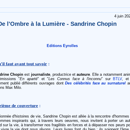
4 juin 20
De l'Ombre à la Lumière - Sandrine Chopin
Editions Eyrolles
’il faut avant tout savoir
:
drine Chopin
est
journaliste
, productrice et
auteure
. Elle a notamment ani
émissions "
En aparté
" et "
Les Connus face à l'inconnu
" sur
BTLV
, et
ement publié différents ouvrages dont
Des célébrités face au surnaturel
a
ons Max Milo.
rième de couverture
:
onnée d'histoires de vie, Sandrine Chopin est allée à la rencontre d'hommes
mmes inspirants qui, à travers leurs oeuvres, nous invitent à porter un aut
d sur la vie, à transformer nos fragilités en forces et à dépasser nos peurs p
 vivre la vie dont nous rêvons. Leurs livres font du bien : ils soignent l'âme