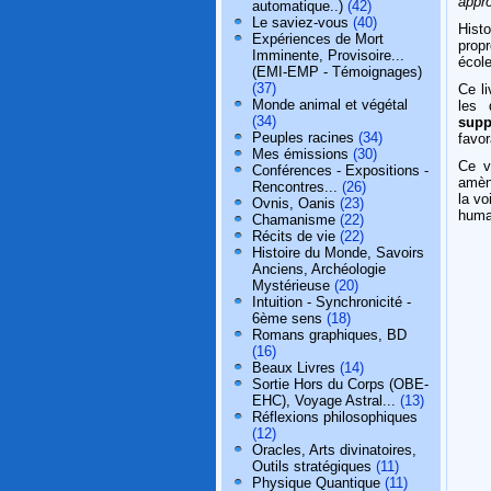
appro
automatique..)
(42)
Le saviez-vous
(40)
Hist
Expériences de Mort
propr
Imminente, Provisoire...
écol
(EMI-EMP - Témoignages)
(37)
Ce l
Monde animal et végétal
les 
(34)
supp
Peuples racines
(34)
favor
Mes émissions
(30)
Ce v
Conférences - Expositions -
amèn
Rencontres...
(26)
la v
Ovnis, Oanis
(23)
huma
Chamanisme
(22)
Récits de vie
(22)
Histoire du Monde, Savoirs
Anciens, Archéologie
Mystérieuse
(20)
Intuition - Synchronicité -
6ème sens
(18)
Romans graphiques, BD
(16)
Beaux Livres
(14)
Sortie Hors du Corps (OBE-
EHC), Voyage Astral...
(13)
Réflexions philosophiques
(12)
Oracles, Arts divinatoires,
Outils stratégiques
(11)
Physique Quantique
(11)