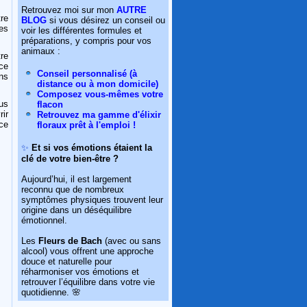
Retrouvez moi sur mon
AUTRE
re
BLOG
si vous désirez un conseil ou
es
voir les différentes formules et
préparations, y compris pour vos
animaux :
re
ce
Conseil personnalisé (à
ins
distance ou à mon domicile)
Composez vous-mêmes votre
us
flacon
rir
Retrouvez ma gamme d'élixir
ce
floraux prêt à l'emploi !
✨
Et si vos émotions étaient la
clé de votre bien-être ?
Aujourd’hui, il est largement
reconnu que de nombreux
symptômes physiques trouvent leur
origine dans un déséquilibre
émotionnel.
Les
Fleurs de Bach
(avec ou sans
alcool) vous offrent une approche
douce et naturelle pour
réharmoniser vos émotions et
retrouver l’équilibre dans votre vie
quotidienne. 🌸