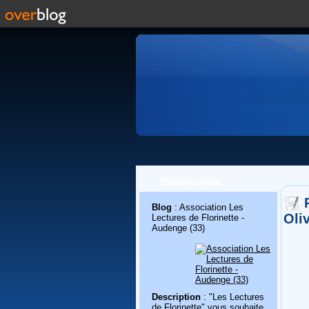
Présentation
Blog
: Association Les
Oli
Lectures de Florinette -
Audenge (33)
Description
: "Les Lectures
de Florinette" vous souhaite