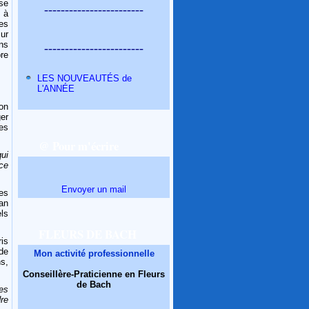
èse
------------------------
 à
es
sur
ns
------------------------
bre
LES NOUVEAUTÉS de
L'ANNÉE
on
er
es
@ Pour m'écrire
ui
ce
Envoyer un mail
es
an
ls
FLEURS DE BACH
is
de
Mon activité professionnelle
s,
Conseillère-Praticienne en Fleurs
de Bach
es
re