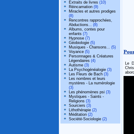
Extraits de livres
(10)
Réincarnation
(9)
Miracles et autres prodiges
(8)
Rencontres rapprochées,
Abductions...
(8)
Albums, contes pour
enfants
(7)
Hypnose
(7)
Géobiologie
(5)
Musiques - Chansons...
(5)
Pour
Voyance
(5)
Personnages & Créatures
Légendaires
(4)
Le D
Autisme
(3)
Chri
La Psychogénéalogie
(3)
abord
Les Fleurs de Bach
(3)
Les nombres et leurs
mystères - La numérologie
(3)
Les phénomènes psi
(3)
Mystiques - Saints -
Religions
(3)
Sourciers
(3)
Lithothérapie
(2)
Méditation
(2)
Société-Sociologie
(2)