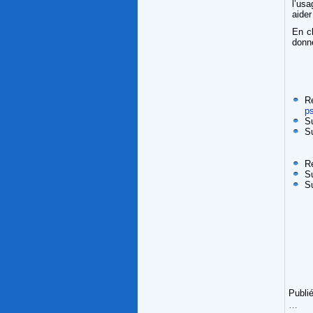
l’usa
aider
En c
donn
R
p
S
S
Re
S
S
Publié
…