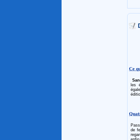
Ce qu
San
les 
égal
éditi
Quat
Passi
de fe
regar
enfin