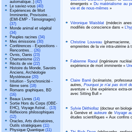
automatique..)
(42)
émergents «
Du matérialisme au po
Le saviez-vous
(40)
vie et de nous-mêmes
»
Expériences de Mort
Imminente, Provisoire...
(EMI-EMP - Témoignages)
Véronique Waisblat
(médecin anes
(37)
modifiés de conscience dans «
L’hy
Monde animal et végétal
(34)
Peuples racines
(34)
Mes émissions
(30)
Christine Louveau
(pharmacienne, 
Conférences - Expositions -
empreintes de la vie intra-utérine à 
Rencontres...
(26)
Ovnis, Oanis
(23)
Chamanisme
(22)
Fabienne Raoul
(ingénieure nucléai
Récits de vie
(22)
expérience de mort imminente «
Une
Histoire du Monde, Savoirs
Anciens, Archéologie
Mystérieuse
(20)
Claire Barré
(scénariste, professeu
Intuition - Synchronicité -
autres,
Pourquoi je n’ai pas écrit de
6ème sens
(18)
aventure « Une expérience extra-or
Romans graphiques, BD
avec Sitting Bull »
(16)
Beaux Livres
(14)
Sortie Hors du Corps (OBE-
EHC), Voyage Astral...
(13)
Sylvie Déthiollaz
(docteur en biologi
Réflexions philosophiques
à Genève et
auteure
de
Voyage au
(12)
études scientifiques « Aux confins 
Oracles, Arts divinatoires,
Outils stratégiques
(11)
Physique Quantique
(11)
Thi Bich Doan
(philosophe, profes