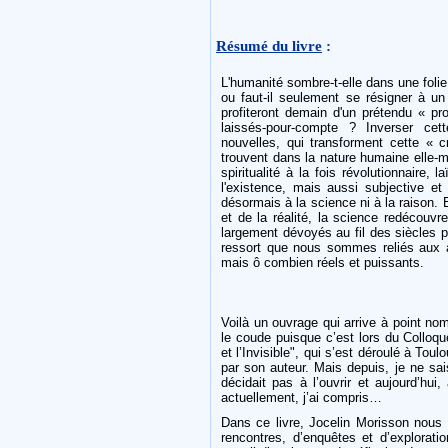
Résumé du livre
:
L'humanité sombre-t-elle dans une foli
ou faut-il seulement se résigner à un
profiteront demain d'un prétendu « pr
laissés-pour-compte ? Inverser cet
nouvelles, qui transforment cette « 
trouvent dans la nature humaine elle-
spiritualité à la fois révolutionnaire, 
l'existence, mais aussi subjective et 
désormais à la science ni à la raison.
et de la réalité, la science redécouvr
largement dévoyés au fil des siècles p
ressort que nous sommes reliés aux au
mais ô combien réels et puissants.
Voilà un ouvrage qui arrive à point n
le coude puisque c’est lors du Collo
et l’Invisible", qui s’est déroulé à Toulo
par son auteur. Mais depuis, je ne sa
décidait pas à l’ouvrir et aujourd’hu
actuellement, j’ai compris…
Dans ce livre, Jocelin Morisson nous
rencontres, d’enquêtes et d’explorati