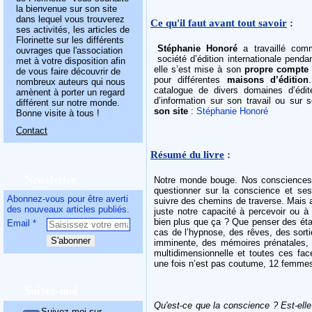
la bienvenue sur son site
dans lequel vous trouverez
Ce qu'il faut avant tout savoir
:
ses activités, les articles de
Florinette sur les différents
Stéphanie Honoré
a travaillé comm
ouvrages que l'association
société d’édition internationale pend
met à votre disposition afin
elle s’est mise à son
propre compte
de vous faire découvrir de
pour différentes
maisons d’édition
nombreux auteurs qui nous
catalogue de divers domaines d’édi
amènent à porter un regard
d’information sur son travail ou sur
différent sur notre monde.
son site
:
Stéphanie Honoré
Bonne visite à tous !
Contact
Résumé du livre
:
Newsletter
Notre monde bouge. Nos conscience
questionner sur la conscience et ses
Abonnez-vous pour être averti
suivre des chemins de traverse. Mais a
des nouveaux articles publiés.
juste notre capacité à percevoir ou 
bien plus que ça ? Que penser des ét
Email
cas de l’hypnose, des rêves, des sort
imminente, des mémoires prénatales, 
multidimensionnelle et toutes ces face
une fois n’est pas coutume, 12 femmes
Suivez-moi
Qu'est-ce que la conscience ? Est-elle
Suivez-moi sur