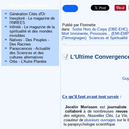
Revues à découvrir
Génération Cités d'Or
Inexploré - Le magazine de
l'INREES
Publié par Florinette
Infinité - Le magazine de la
dans
Sortie Hors du Corps (OBE-EHC), 
spiritualité et des mondes
Mort Imminente, Provisoire... (EMI-EM
invisibles
(Témoignages)
Sciences et Spiritualité
Natives - Des Peuples -
…
Des Racines
Parasciences - Actualité
des Sciences et des
L'Ultime Convergence
cultures alternatives
Orbs - L'Autre Planète
Guy
Ce qu’il faut avant tout savoir
:
Jocelin Morisson
est
journaliste 
collaboré
à de nombreuses
revues
des religions, Nouvelles Clés, La Vie
coauteur de
plusieurs ouvrages
sur le 
la parapsychologie scientifique.