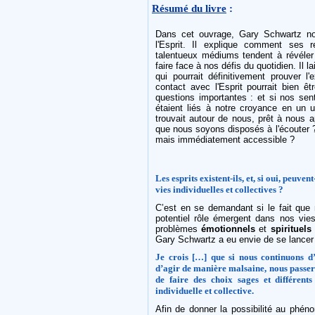
Résumé du livre
:
Dans cet ouvrage, Gary Schwartz 
l'Esprit. Il explique comment ses r
talentueux médiums tendent à révéler
faire face à nos défis du quotidien. Il 
qui pourrait définitivement prouver 
contact avec l'Esprit pourrait bien êt
questions importantes : et si nos sen
étaient liés à notre croyance en un u
trouvait autour de nous, prêt à nous a
que nous soyons disposés à l'écouter ? Et 
mais immédiatement accessible ?
Les esprits existent-ils, et, si oui, peuven
vies individuelles et collectives ?
C’est en se demandant si le fait qu
potentiel rôle émergent dans nos vies
problèmes
émotionnels
et
spirituels
Gary Schwartz a eu envie de se lancer
Je crois […] que si nous continuons d’i
d’agir de manière malsaine, nous passero
de faire des choix sages et différent
individuelle et collective.
Afin de donner la possibilité au phé