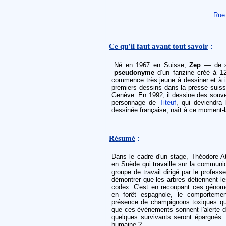
Rue
Ce qu’il faut avant tout savoir
:
Né en 1967 en Suisse,
Zep
— de so
pseudonyme
d’un fanzine créé à 12 
commence très jeune à dessiner et à in
premiers dessins dans la presse suisse
Genève. En 1992, il dessine des souven
personnage de
Titeuf
, qui deviendra 
dessinée française, naît à ce moment-l
Résumé
:
Dans le cadre d'un stage, Théodore A
en Suède qui travaille sur la communi
groupe de travail dirigé par le profes
démontrer que les arbres détiennent le
codex. C'est en recoupant ces génom
en forêt espagnole, le comporteme
présence de champignons toxiques que
que ces événements sonnent l'alerte d
quelques survivants seront épargnés. 
humaine ?