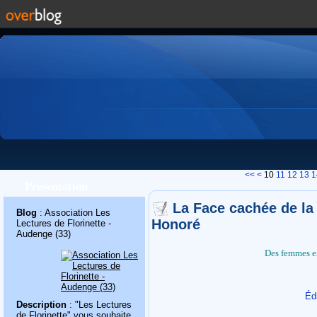
<<
<
10
11
12
13
1
Présentation
La Face cachée de la
Blog
: Association Les
Honoré
Lectures de Florinette -
Audenge (33)
Des femmes ex
Éd
Description
: "Les Lectures
de Florinette" vous souhaite