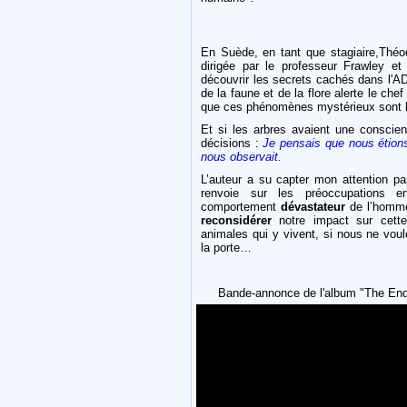
En Suède, en tant que stagiaire,Théo
dirigée par le professeur Frawley e
découvrir les secrets cachés dans l'A
de la faune et de la flore alerte le che
que ces phénomènes mystérieux sont l
Et si les arbres avaient une conscien
décisions :
Je pensais que nous étions 
nous observait.
L’auteur a su capter mon attention p
renvoie sur les préoccupations e
comportement
dévastateur
de l’homm
reconsidérer
notre impact sur cette
animales qui y vivent, si nous ne vou
la porte…
Bande-annonce de l'album "The End"