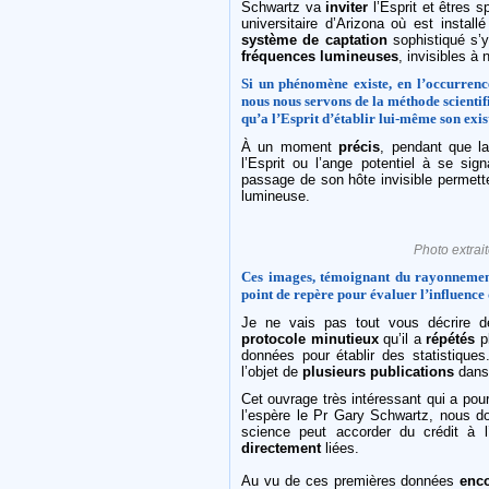
Schwartz va
inviter
l’Esprit et êtres s
universitaire d’Arizona où est instal
système de captation
sophistiqué s’y
fréquences lumineuses
, invisibles à 
Si un phénomène existe, en l’occurrence 
nous nous servons de la méthode scientifi
qu’a l’Esprit d’établir lui-même son exis
À un moment
précis
, pendant que l
l’Esprit ou l’ange potentiel à se sig
passage de son hôte invisible permett
lumineuse.
Photo extrait
Ces images, témoignant du rayonnement
point de repère pour évaluer l’influence
Je ne vais pas tout vous décrire
protocole minutieux
qu’il a
répétés
pl
données pour établir des statistique
l’objet de
plusieurs publications
dans 
Cet ouvrage très intéressant qui a pou
l’espère le Pr Gary Schwartz, nous do
science peut accorder du crédit à 
directement
liées.
Au vu de ces premières données
enc