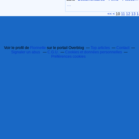
…
<<
<
10
11
12
13
1
Voir le profil de
Florinette
sur le portail Overblog
Top articles
Contact
Signaler un abus
C.G.U.
Cookies et données personnelles
Préférences cookies