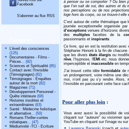
à penser ou se comporter ? Ou bien pl
Facebook
que l’on sait de soi, des autres et du 
nos perceptions ou de nos projections
loge hors du corps, où se trouve-t-ell
S'abonner au flux RSS
C’est autour de cette thématique que l
journée exceptionnelle organisée pa
d’exceptions
venues d’horizons divers
des
multiples
facettes de la
co
Catégories
passionnants et
inspirants
.
Ce livre, qui en est la restitution ave
L'éveil des consciences
Stéphanie Honoré à la fin de chacune d
(125)
que les divers
états élargis
ou modifié
Documentaires - Films -
rêve
, l’hypnose, l'
EMI
etc. nous donne
Pièces...
(92)
imperceptible et
inaccessible
en temps
Sciences et Spiritualité
(85)
Contact avec l'Invisible
J’ai trouvé cette idée
formidable
de r
(Témoignages)
(82)
un prolongement, voire même une déco
Témoignages - Enquêtes
moi, n’ont pas pu s’y rendre. Alors,
autour de la mort
(82)
l’invisible en parcourant cette face ca
Magazines
(71)
Développement Personnel -
Quête intérieure
(68)
Histoires insolites et
Pour aller plus loin
:
extraordinaires
(63)
Santé : Médecine holistique
Vous avez aussi la possibilité de vo
et alternative...
(50)
cliquant sur "auteure" ou visionner q
Romans-Thriller-contes
YouTube en cliquant sur l'image ou sur l'
initiatiques...
(47)
Médiumnité -TCI - Ecriture
Laurence Baranski
(coach et
aute