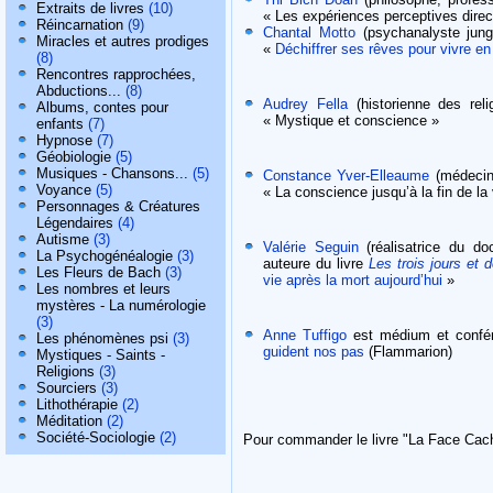
Extraits de livres
(10)
« Les expériences perceptives direc
Réincarnation
(9)
Chantal Motto
(psychanalyste jung
Miracles et autres prodiges
«
Déchiffrer ses rêves pour vivre e
(8)
Rencontres rapprochées,
Abductions...
(8)
Audrey Fella
(historienne des reli
Albums, contes pour
« Mystique et conscience »
enfants
(7)
Hypnose
(7)
Géobiologie
(5)
Musiques - Chansons...
(5)
Constance Yver-Elleaume
(médecin 
Voyance
(5)
« La conscience jusqu’à la fin de la 
Personnages & Créatures
Légendaires
(4)
Autisme
(3)
Valérie Seguin
(réalisatrice du d
La Psychogénéalogie
(3)
auteure du livre
Les trois jours et
Les Fleurs de Bach
(3)
vie après la mort aujourd’hui
»
Les nombres et leurs
mystères - La numérologie
(3)
Anne Tuffigo
est médium et confére
Les phénomènes psi
(3)
guident nos pas
(Flammarion)
Mystiques - Saints -
Religions
(3)
Sourciers
(3)
Lithothérapie
(2)
Méditation
(2)
Société-Sociologie
(2)
Pour commander le livre "La Face Cach