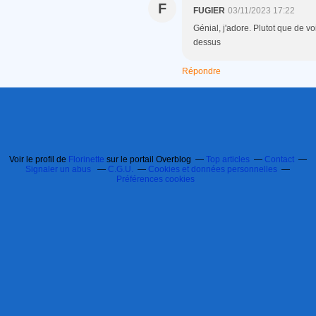
F
FUGIER
03/11/2023 17:22
Génial, j'adore. Plutot que de vo
dessus
Répondre
Voir le profil de
Florinette
sur le portail Overblog
Top articles
Contact
Signaler un abus
C.G.U.
Cookies et données personnelles
Préférences cookies