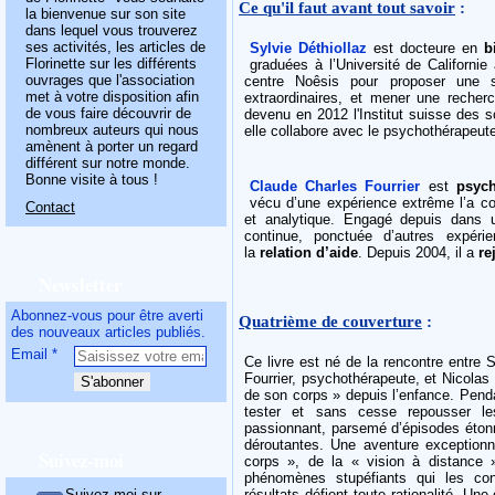
Ce qu'il faut avant tout savoir
:
la bienvenue sur son site
dans lequel vous trouverez
ses activités, les articles de
Sylvie Déthiollaz
est docteure en
b
Florinette sur les différents
graduées à l’Université de Californi
ouvrages que l'association
centre Noêsis pour proposer une s
met à votre disposition afin
extraordinaires, et mener une reche
de vous faire découvrir de
devenu en 2012 l'Institut suisse des 
nombreux auteurs qui nous
elle collabore avec le psychothérapeute
amènent à porter un regard
différent sur notre monde.
Bonne visite à tous !
Claude Charles Fourrier
est
psych
vécu d’une expérience extrême l’a con
Contact
et analytique. Engagé depuis dans
continue, ponctuée d’autres expéri
la
relation d’aide
. Depuis 2004, il a
re
Newsletter
Abonnez-vous pour être averti
Quatrième de couverture
:
des nouveaux articles publiés.
Email
Ce livre est né de la rencontre entre S
Fourrier, psychothérapeute, et Nicolas
de son corps » depuis l’enfance. Pendan
tester et sans cesse repousser l
passionnant, parsemé d’épisodes étonn
déroutantes. Une aventure exceptionn
Suivez-moi
corps », de la « vision à distance »
phénomènes stupéfiants qui les con
Suivez-moi sur
résultats défient toute rationalité. Un