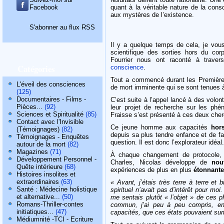
Facebook
quant à la véritable nature de la cons
aux mystères de l’existence.
S'abonner au flux RSS
Il y a quelque temps de cela, je vo
scientifique des sorties hors du cor
Fourrier nous ont raconté à trave
Catégories
conscience
.
Tout a commencé durant les Premières 
L'éveil des consciences
de mort imminente qui se sont tenues 
(125)
Documentaires - Films -
C’est suite à l’appel lancé à des volont
Pièces...
(92)
leur projet de recherche sur les phé
Sciences et Spiritualité
(85)
Fraisse s’est présenté à ces deux che
Contact avec l'Invisible
Ce jeune homme aux capacités
hor
(Témoignages)
(82)
depuis sa plus tendre enfance et de fa
Témoignages - Enquêtes
question. Il est donc l’explorateur idéal.
autour de la mort
(82)
Magazines
(71)
À chaque changement de protocole, g
Développement Personnel -
Charles, Nicolas développe de
nou
Quête intérieure
(68)
expériences de plus en plus
étonnant
Histoires insolites et
extraordinaires
(63)
« Avant, j’étais très terre à terre et
Santé : Médecine holistique
spirituel n’avait pas d’intérêt pour moi
et alternative...
(50)
me sentais plutôt « l’objet » de ces p
Romans-Thriller-contes
commun, j’ai peu à peu compris, en
initiatiques...
(47)
capacités, que ces états pouvaient sur
Médiumnité -TCI - Ecriture