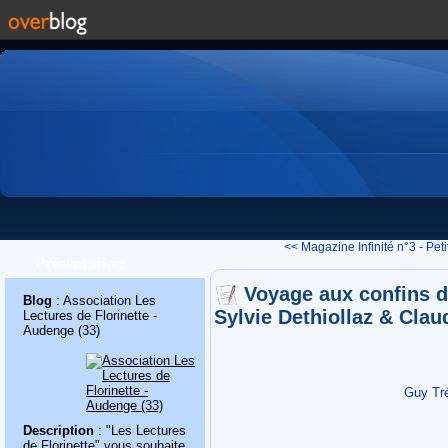
<< Magazine Infinité n°3 - Petit
Présentation
Voyage aux confins de
Blog
: Association Les
Sylvie Dethiollaz & Clau
Lectures de Florinette -
Audenge (33)
Guy Tré
Description
: "Les Lectures
de Florinette" vous souhaite