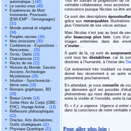
Tout en suivant la progression de ce 
automatique..)
(42)
véritable collaborateur, nous assiston
Le saviez-vous
(40)
conscience puisque Nicolas va être a
Expériences de Mort
Imminente, Provisoire...
Ce sont des descriptions
époustoufla
(EMI-EMP - Témoignages)
grâce aux
remarquables
illustration
(37)
plus l’intensité de ses vécus astraux.
Monde animal et végétal
(34)
Mais Nicolas n’est pas au bout de ses 
Peuples racines
(34)
aller
beaucoup plus loin
. Lors d’un
Mes émissions
(30)
images enfermées dans des envelo
Conférences - Expositions -
s’inviter
...
Rencontres...
(26)
À partir de là, ce sont de
surprenant
Ovnis, Oanis
(23)
vont tous les
déstabiliser
, car ils so
Chamanisme
(22)
destinés à l’humanité, à l’instar des
Di
Récits de vie
(22)
Histoire du Monde, Savoirs
Cet évènement très troublant va mar
Anciens, Archéologie
donné lieu récemment à un autre ou
Mystérieuse
(20)
présenterai prochainement.
Intuition - Synchronicité -
6ème sens
(18)
En attendant, je vous
conseille
de vo
Romans graphiques, BD
qui démontre qu’il est possible d’étu
(16)
phénomènes qui nous dépassent et qui
Beaux Livres
(14)
entre le visible et l’invisible, entre la 
Sortie Hors du Corps (OBE-
Et
« il y a urgence. Urgence à entrer
EHC), Voyage Astral...
(13)
dans la conscience de notre véritable n
Réflexions philosophiques
(12)
Oracles, Arts divinatoires,
Outils stratégiques
(11)
Pour aller plus loin
:
Physique Quantique
(11)