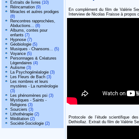
Extraits de livres
(10)
Réincarnation
(9)
En complément du film de Valérie S
Miracles et autres prodiges
Interview de Nicolas Fraisse à propos 
(8)
Rencontres rapprochées,
Abductions...
(8)
Albums, contes pour
enfants
(7)
Hypnose
(7)
Géobiologie
(5)
Musiques - Chansons...
(5)
Voyance
(5)
Personnages & Créatures
Légendaires
(4)
Autisme
(3)
La Psychogénéalogie
(3)
Les Fleurs de Bach
(3)
Les nombres et leurs
mystères - La numérologie
(3)
Les phénomènes psi
(3)
Mystiques - Saints -
Religions
(3)
Sourciers
(3)
Lithothérapie
(2)
Protocole de l’étude scientifique de
Méditation
(2)
Dethiollaz. Extrait du film de Valérie S
Société-Sociologie
(2)