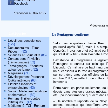
Facebook
S'abonner au flux RSS
Vidéo extraite
Catégories
Le Pentagone confirme
L'éveil des consciences
Selon les enquêteurs Leslie Kean 
(125)
poursuivi après 2012, mais il a simp
Documentaires - Films -
Congrès. Il avait en effet été initié p
Pièces...
(92)
qui s’est dit « fier » d’en avoir été à l’or
Sciences et Spiritualité
(85)
Contact avec l'Invisible
L’existence du programme a égalem
(Témoignages)
(82)
Pentagone et surtout par celui qui l’
Témoignages - Enquêtes
Elizondo. Ce militaire de haut rang da
autour de la mort
(82)
un successeur à la tête du programme e
Magazines
(71)
sur ce thème avec des officiels de l
Développement Personnel -
octobre 2017, regrettant une culture 
Quête intérieure
(68)
internes ».
Histoires insolites et
extraordinaires
(63)
Retrouvant, en partie seulement, sa l
Santé : Médecine holistique
depuis dans plusieurs grands médias,
et alternative...
(50)
etc., pour confirmer ce qu’il écrit dans 
Romans-Thriller-contes
« De nombreux rapports de la Navy e
initiatiques...
(47)
aériens inconnus qui interfèrent av
Médiumnité -TCI - Ecriture