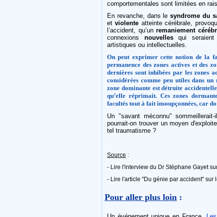
comportementales sont limitées en rai
En revanche, dans le
syndrome du s
et
violente
atteinte cérébrale, provoq
l’accident, qu’un
remaniement cérébr
connexions
nouvelles
qui seraient 
artistiques ou intellectuelles.
On peut exprimer cette notion de la fa
permanence des zones actives et des zo
dernières sont inhibées par les zones ac
considérées comme peu utiles dans un 
zone dominante est détruite accidentelle
qu’elle réprimait. Ces zones dormante
facultés tout à fait insoupçonnées, car 
Un "savant méconnu" sommeillerait-
pourrait-on trouver un moyen d'exploit
tel traumatisme ?
Source
:
- Lire l'interview du Dr Stéphane Gayet sur
- Lire l'article "Du génie par accident" sur 
Pour aller plus loin
:
Un événement unique en France,
Les