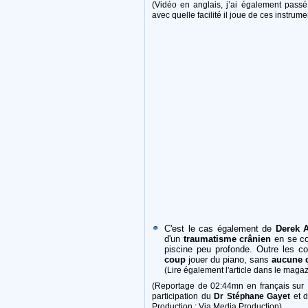
(Vidéo en anglais, j’ai également passé 
avec quelle facilité il joue de ces instrume
C'est le cas également de
Derek 
d'un
traumatisme crânien
en se co
piscine peu profonde. Outre les co
coup
jouer du piano, sans
aucune d
(Lire également l'article dans le maga
(Reportage de 02:44mn en français sur 
participation du
Dr Stéphane Gayet
et 
Production : Via Media Production)