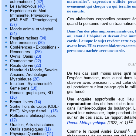
maternelles", expression utilisée po
automatique..)
(42)
événement qui choque ou qui terrifie u
Le saviez-vous
(40)
Expériences de Mort
né ensuite.
Imminente, Provisoire...
Ces altérations corporelles peuvent é
(EMI-EMP - Témoignages)
quand la personne revit un traumatism
(37)
Monde animal et végétal
Dans l’un des plus impressionnants cas, l
(34)
où, étant à l’hôpital et devant être imm
Peuples racines
(34)
corde. Lorsque le sujet revécut cette exp
Mes émissions
(30)
avant-bras. Elles ressemblaient exacteme
Conférences - Expositions -
personne attachée avec une corde.
Rencontres...
(26)
Ovnis, Oanis
(23)
Chamanisme
(22)
© Ia
Récits de vie
(22)
Histoire du Monde, Savoirs
De tels cas sont moins rares qu’il 
Anciens, Archéologie
l’espèce humaine, mais aussi dans 
Mystérieuse
(20)
observé avec précision : c’est celui d
Intuition - Synchronicité -
qui portaient sur leur pelage gris le mi
6ème sens
(18)
gris foncé.
Romans graphiques, BD
(16)
Une enquête approfondie eut lieu
Beaux Livres
(14)
reproduction
des chiffres et des trois 
Sortie Hors du Corps (OBE-
dans l’arrière-boutique du boulanger. 
EHC), Voyage Astral...
(13)
avant
leur naissance, tapie pendant d
Réflexions philosophiques
sur un de ces sacs. Le rapport détaill
(12)
(1)
Revue Métapsychique
(1922, n° 1)
.
Oracles, Arts divinatoires,
Outils stratégiques
(11)
(1)
Comme le rappel André Dumas
, 
Physique Quantique
(11)