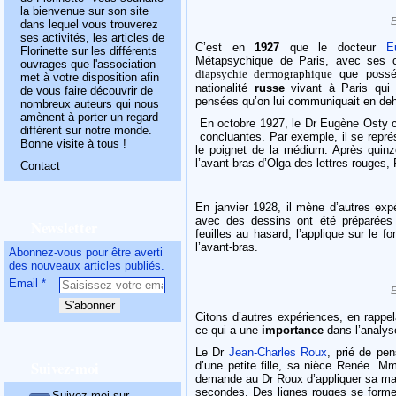
la bienvenue sur son site
dans lequel vous trouverez
ses activités, les articles de
C’est en
1927
que le docteur
E
Florinette sur les différents
Métapsychique de Paris, avec ses c
ouvrages que l'association
diapsychie dermographique
que possé
met à votre disposition afin
nationalité
russe
vivant à Paris qui a
de vous faire découvrir de
pensées qu’on lui communiquait en de
nombreux auteurs qui nous
amènent à porter un regard
En octobre 1927, le Dr Eugène Osty c
différent sur notre monde.
concluantes. Par exemple, il se repré
Bonne visite à tous !
le poignet de la médium. Après quinze
l’avant-bras d’Olga des lettres rouges
Contact
En janvier 1928, il mène d’autres expé
avec des dessins ont été préparées
Newsletter
feuilles au hasard, l’applique sur le 
l’avant-bras.
Abonnez-vous pour être averti
des nouveaux articles publiés.
Email
Citons d’autres expériences, en rappel
ce qui a une
importance
dans l’analy
Le Dr
Jean-Charles Roux
, prié de pe
Suivez-moi
d’une petite fille, sa nièce Renée. Mm
demande au Dr Roux d’appliquer sa main 
secondes. Des lignes rouges se formen
Suivez-moi sur