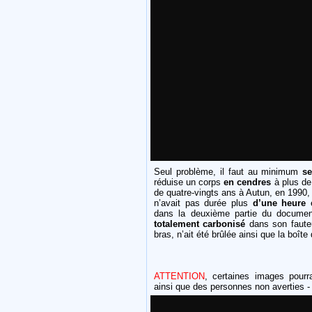
Seul problème, il faut au minimum
se
réduise un corps
en cendres
à plus d
de quatre-vingts ans à Autun, en 1990,
n’avait pas durée plus
d’une heure
e
dans la deuxième partie du document
totalement carbonisé
dans son faute
bras, n’ait été brûlée ainsi que la boî
ATTENTION
, certaines images pourra
ainsi que des personnes non averties -