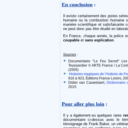
En conclusion
:
Il existe certainement des pistes séri
humaine ou la combustion humaine spon
manière scientifique et satisfaisante
ne peut donc pas être étudié en laborat
En France, chaque année, la police es
coupable
et
sans explication
.
Sources
:
Documentaire "Le Feu Secret" Les c
Teyssandier © ARTE France / La Com
(2005)
Histoires magiques de l’histoire de F
916 à 923, Éditions France Loisirs, 20
Didier van Cauwelaert,
Dictionnaire 
2015.
Pour aller plus loin
:
Il y a également eu quelques rares
re
documentaire ci-dessus avec le té
témoignage de Frank Baker, un vétéra