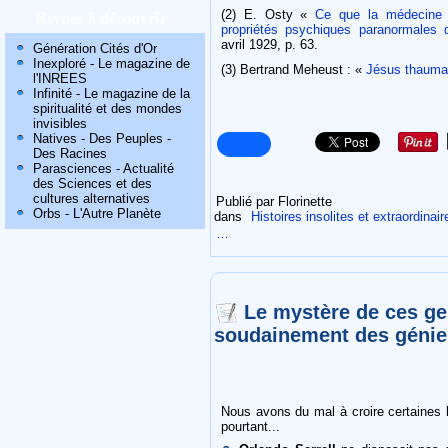
Revues à découvrir
(2) E. Osty «
Ce que la médecine d
propriétés psychiques paranormales
avril 1929, p. 63.
Génération Cités d'Or
Inexploré - Le magazine de
(3) Bertrand Meheust : «
Jésus thauma
l'INREES
Infinité - Le magazine de la
spiritualité et des mondes
invisibles
Natives - Des Peuples -
Des Racines
Parasciences - Actualité
des Sciences et des
cultures alternatives
Publié par Florinette
Orbs - L'Autre Planète
dans
Histoires insolites et extraordinair
…
Le mystère de ces ge
soudainement des génies
Nous avons du mal à croire certaines h
pourtant...