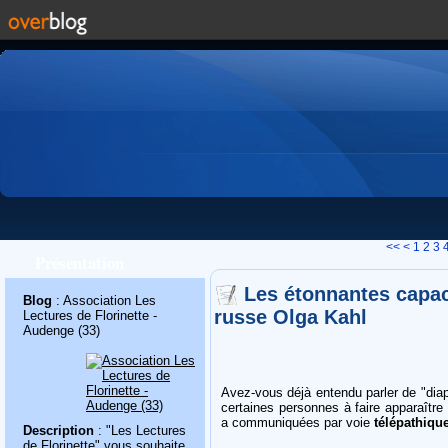
<<
<
1
2
3
Présentation
Les étonnantes capac
Blog
: Association Les
russe Olga Kahl
Lectures de Florinette -
Audenge (33)
Avez-vous déjà entendu parler de "diap
certaines personnes à faire apparaître
a communiquées par voie
télépathiqu
Description
: "Les Lectures
de Florinette" vous souhaite