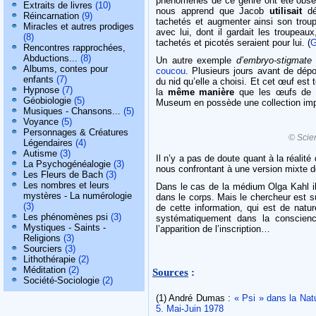
phénomènes de ce genre ont été obser
Extraits de livres
(10)
nous apprend que Jacob
utilisait
déj
Réincarnation
(9)
tachetés et augmenter ainsi son trou
Miracles et autres prodiges
avec lui, dont il gardait les troupeau
(8)
tache­tés et picotés seraient pour lui. (
G
Rencontres rapprochées,
Abductions...
(8)
Un autre exemple
d’embryo-stigmate
Albums, contes pour
coucou
. Plu­sieurs jours avant de dép
enfants
(7)
du nid qu’elle a choisi. Et cet œuf est 
Hypnose
(7)
la
même manière
que les œufs de l’
Géobiologie
(5)
Museum en possède une collection imp
Musiques - Chansons...
(5)
Voyance
(5)
Personnages & Créatures
© Scie
Légendaires
(4)
Autisme
(3)
Il n’y a pas de doute quant à la réalité 
La Psychogénéalogie
(3)
nous confrontant à une version mixte 
Les Fleurs de Bach
(3)
Les nombres et leurs
Dans le cas de la médium Olga Kahl il 
mystères - La numérologie
dans le corps. Mais le chercheur est s
(3)
de cette information, qui est de natu
Les phénomènes psi
(3)
systématiquement dans la conscienc
Mystiques - Saints -
l’apparition de l’inscription…
Religions
(3)
Sourciers
(3)
Lithothérapie
(2)
Méditation
(2)
Sources
:
Société-Sociologie
(2)
(1) André Dumas :
« Psi » dans la Natu
5. Mai-Juin 1978