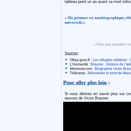
tableau peint un an avant sa mort intit
« Ma peinture est autobiographique, ell
universelle.»
« Pour moi, peindre c’es
Sources
:
Ofrpa.gouv.fr :
Les réfugiés célèbres - 
L’Humanité :
Brauner : Histoire de l’œil
Moreeuw.com :
Biographie Victor Bra
Télérama :
Réinventer le tarot de Marse
Pour aller plus loin
:
Si vous désirez en savoir plus sur ces
œuvres de Victor Brauner.