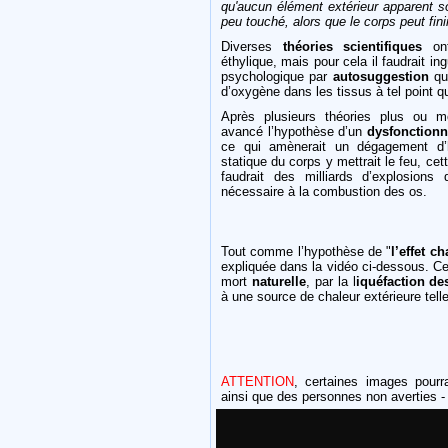
qu'aucun élément extérieur apparent so
peu touché, alors que le corps peut fini
Diverses
théories scientifiques
ont
éthylique, mais pour cela il faudrait in
psychologique par
autosuggestion
qu
d’oxygène dans les tissus à tel point q
Après plusieurs théories plus ou mo
avancé l’hypothèse d’un
dysfonctionn
ce qui amènerait un dégagement d’hy
statique du corps y mettrait le feu, cet
faudrait des milliards d’explosions
nécessaire à la combustion des os.
Tout comme l’hypothèse de "
l’effet c
expliquée dans la vidéo ci-dessous. Ce
mort
naturelle
, par la l
iquéfaction de
à une source de chaleur extérieure tell
ATTENTION
, certaines images pourra
ainsi que des personnes non averties - 