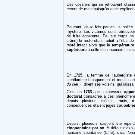
Des dossiers qui se retrouvent
class
revers de main puisqu’aucune explicati
Pourtant, deux fois par an, la police 
mystère. Les victimes sont retrouvée
de fuite apparente. De leur corps ne
crâne) le reste étant réduit à l’état d
resté intact alors que la
température
supérieure
à celle d’un incendie class
En
1725
, la femme de l’aubergiste 
s’enflamme brusquement et meurt carb
du ciel »
, dirent ses voisins, qui laissa 
C’est en
1763
que l’expression
appar
doctorat
consacrée à ces phénomène
depuis plusieurs siècles, mais, à
conséquences étaient jugés
coupable
Depuis, plusieurs cas ont été répe
cinquantaine par an
. À défaut d’expl
humaine spontanée (CHS),
c’est lors