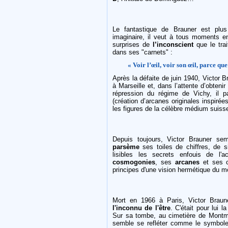
Le fantastique de Brauner est plu
imaginaire, il veut à tous moments en
surprises de
l’inconscient
que le trai
dans ses "carnets" :
« Voir l’œil, voir son œil, parce qu
Après la défaite de juin 1940, Victor 
à Marseille et, dans l’attente d’obteni
répression du régime de Vichy, il p
(création d’arcanes originales inspirée
les figures de la célèbre médium suis
Depuis toujours, Victor Brauner s
parsème
ses toiles de chiffres, de 
lisibles les secrets enfouis de l'
cosmogonies
, ses
arcanes
et ses c
principes d'une vision hermétique du 
Mort en 1966 à Paris, Victor Braun
l'inconnu de l'être
. C'était pour lui l
Sur sa tombe, au cimetière de Montma
semble se refléter comme le symbol