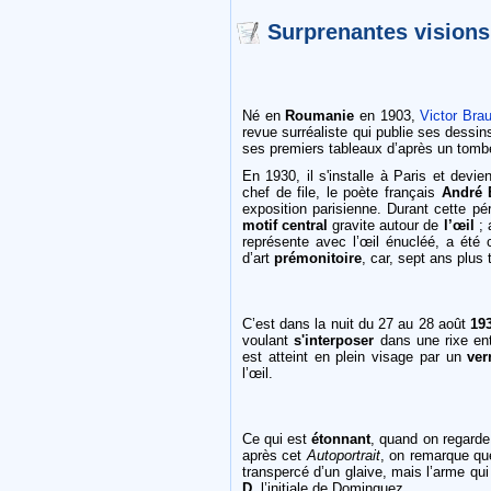
Surprenantes visions
Né en
Roumanie
en 1903,
Victor Bra
revue surréaliste qui publie ses dessins
ses premiers tableaux d’après un tom
En 1930, il s'installe à Paris et devi
chef de file, le poète français
André 
exposition parisienne. Durant cette pér
motif central
gravite autour de
l’œil
; 
représente avec l’œil énucléé, a ét
d’art
prémonitoire
, car, sept ans plus 
C’est dans la nuit du 27 au 28 août
19
voulant
s'interposer
dans une rixe ent
est atteint en plein visage par un
ver
l’œil.
Ce qui est
étonnant
, quand on regard
après cet
Autoportrait
, on remarque que
transpercé d’un glaive, mais l’arme qui
D
, l’initiale de Dominguez…