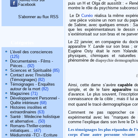
puis un H et Olga dit aussitôt :
« René
Facebook
montre le rôle du psychisme subconsci
Le Dr
Cunéo
réalisa la même expéri
S'abonner au flux RSS
une pièce voi­sine un nom sur du papie
de
Sabine
, avec quelques erreurs :
Sa
que les expérimentateurs le dessin q
s’exté­riorisait sur son bras et ne parv
Catégories
Le 22 janvier, en compagnie du docteu
apparaître
Y. Lande
sur son bras ; or 
Eugène Osty était le nom
Yolande
L'éveil des consciences
physiques, chimiques et naturelle
(125)
phénomène de
diapsychie dermographi
Documentaires - Films -
Pièces...
(92)
Sciences et Spiritualité
(85)
Contact avec l'Invisible
(Témoignages)
(82)
Témoignages - Enquêtes
Ainsi, cette dame s’avère
capable
de
autour de la mort
(82)
simple, et de le faire
apparaître
sur
Magazines
(71)
d’avance. Le plus souvent, l’inscriptio
Développement Personnel -
connaissance de la cible ; mais il lui 
Quête intérieure
(68)
mot quand le tracé dermographique co
Histoires insolites et
extraordinaires
(63)
Comment ne pas rapprocher ce
Santé : Médecine holistique
expérimental avec les "marques de n
et alternative...
(50)
comme l’explique dans son livre le Dr 
Romans-Thriller-contes
Les témoignages les plus répandus de l’e
initiatiques...
(47)
corps d’une autre personne vivante 
Médiumnité -TCI - Ecriture