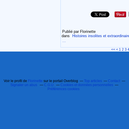
Publié par Florinette
dans
Histoires insolites et extraordinair
…
<<
<
1
2
3
Voir le profil de
Florinette
sur le portail Overblog
Top articles
Contact
Signaler un abus
C.G.U.
Cookies et données personnelles
Préférences cookies