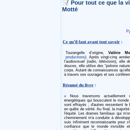
Pour tout ce que la v
Motté
P
Ce qu’il faut avant tout savoir
:
Tourangelle d’origine,
Valérie Mo
productions
). Après vingt-cinq anné
l’audiovisuel (radio, télévision), ell
douces, elle utilise des “potions natu
corps. Autant de connaissances qu’elle
à travers ses ouvrages et ses confére
Résumé du livre
:
« Nous traversons actuellement 
énergétiques qui bousculent le monde e
sont effrayés ; d'autres ressentent le 
en quête de vérité. Au final, la majorit
l'équité. Les drames familiaux qui m'
cheminement m'a conduite à développe
suis infiniment reconnaissante pour c
confiance que le monde invisible 