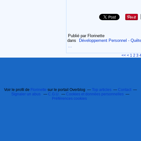
Publié par Florinette
dans
Développement Personnel - Quête 
…
<<
<
1
2
3
Voir le profil de
Florinette
sur le portail Overblog
Top articles
Contact
Signaler un abus
C.G.U.
Cookies et données personnelles
Préférences cookies