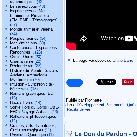
automatique..)
(42)
Le saviez-vous
(40)
Expériences de Mort
Imminente, Provisoire...
(EMI-EMP - Témoignages)
(37)
Monde animal et végétal
(34)
Peuples racines
(34)
Mes émissions
(30)
Conférences - Expositions -
Rencontres...
(26)
Ovnis, Oanis
(23)
La page Facebook de
Claire Barré
Chamanisme
(22)
Récits de vie
(22)
Histoire du Monde, Savoirs
Anciens, Archéologie
Mystérieuse
(20)
Intuition - Synchronicité -
6ème sens
(18)
Romans graphiques, BD
(16)
Publié par Florinette
Beaux Livres
(14)
dans
Développement Personnel - Quête 
Sortie Hors du Corps (OBE-
Récits de vie
EHC), Voyage Astral...
(13)
…
Réflexions philosophiques
(12)
Oracles, Arts divinatoires,
Outils stratégiques
(11)
Le Don du Pardon - Ol
Physique Quantique
(11)