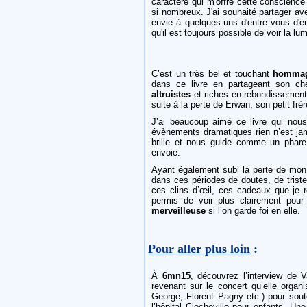
caractère qui m'offre cette conscience
si nombreux. J'ai souhaité partager av
envie à quelques-uns d'entre vous d'e
qu'il est toujours possible de voir la lu
C’est un très bel et touchant
homma
dans ce livre en partageant son ch
altruistes
et riches en rebondissement
suite à la perte de Erwan, son petit frè
J’ai beaucoup aimé ce livre qui no
évènements dramatiques rien n’est jam
brille et nous guide comme un phare 
envoie.
Ayant également subi la perte de mo
dans ces périodes de doutes, de tris
ces clins d’œil, ces cadeaux que je 
permis de voir plus clairement pour
merveilleuse
si l’on garde foi en elle.
Pour aller plus loin
:
À
6mn15
, découvrez l’interview de 
revenant sur le concert qu’elle orga
George, Florent Pagny etc.) pour sout
l’hôpital Clocheville pour enfants. Une