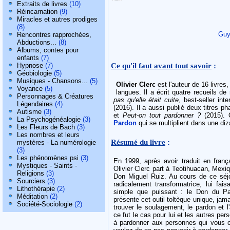
Extraits de livres
(10)
Réincarnation
(9)
Miracles et autres prodiges
(8)
Guy
Rencontres rapprochées,
Abductions...
(8)
Albums, contes pour
enfants
(7)
Ce qu'il faut avant tout savoir
:
Hypnose
(7)
Géobiologie
(5)
Musiques - Chansons...
(5)
Olivier Clerc
est l'auteur de 16 livre
Voyance
(5)
langues. Il a écrit quatre recueils d
Personnages & Créatures
pas qu'elle était cuite
, best-seller int
Légendaires
(4)
(2016). Il a aussi publié deux titres p
Autisme
(3)
et
Peut-on tout pardonner ?
(2015). O
La Psychogénéalogie
(3)
Pardon
qui se multiplient dans une diz
Les Fleurs de Bach
(3)
Les nombres et leurs
Résumé du livre
:
mystères - La numérologie
(3)
Les phénomènes psi
(3)
En 1999, après avoir traduit en franç
Mystiques - Saints -
Olivier Clerc part à Teotihuacan, Mexi
Religions
(3)
Don Miguel Ruiz. Au cours de ce séjou
Sourciers
(3)
radicalement transformatrice, lui fa
Lithothérapie
(2)
simple que puissant : le Don du Par
Méditation
(2)
présente cet outil toltèque unique, jam
Société-Sociologie
(2)
trouver le soulagement, le pardon et
ce fut le cas pour lui et les autres pe
à pardonner aux personnes qui vous o