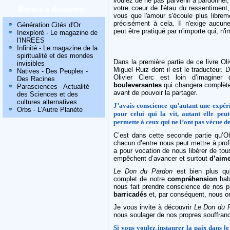
voulez de ne pas parvenir à pardonner,
Revues à découvrir
votre coeur de l'étau du ressentiment
vous que l'amour s'écoule plus libre
précisément à cela. Il n'exige aucun
Génération Cités d'Or
peut être pratiqué par n'importe qui, n'i
Inexploré - Le magazine de
l'INREES
Infinité - Le magazine de la
spiritualité et des mondes
Dans la première partie de ce livre Ol
invisibles
Miguel Ruiz dont il est le traducteur.
Natives - Des Peuples -
Olivier Clerc est loin d’imaginer
Des Racines
bouleversantes
qui changera complète
Parasciences - Actualité
avant de pouvoir la partager.
des Sciences et des
cultures alternatives
J’avais conscience qu’autant une expér
Orbs - L'Autre Planète
pour celui qui la vit, autant elle peut
permette à ceux qui ne l’ont pas vécue de
C’est dans cette seconde partie qu’Ol
chacun d’entre nous peut mettre à prof
a pour vocation de nous libérer de to
empêchent d’avancer et surtout
d’aim
Le Don du Pardon
est bien plus qu’
complet de notre
compréhension
habi
nous fait prendre conscience de nos p
barricadés
et, par conséquent, nous on
Je vous invite à découvrir
Le Don du 
nous soulager de nos propres souffran
Si vous voulez instaurer la paix dans l