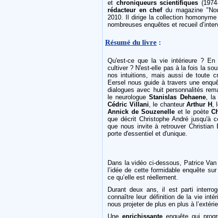
et
chroniqueurs scientifiques
(1974
rédacteur en chef
du magazine "Nouv
2010. Il dirige la collection homonyme
nombreuses enquêtes et recueil d’inter
Résumé du livre
:
Qu'est-ce que la vie intérieure ? E
cultiver ? N'est-elle pas à la fois la 
nos intuitions, mais aussi de toute cr
Eersel nous guide à travers une enquê
dialogues avec huit personnalités rem
le neurologue
Stanislas Dehaene
, la
Cédric Villani
, le chanteur
Arthur H
, 
Annick de Souzenelle
et le poète
Ch
que décrit Christophe André jusqu'à 
que nous invite à retrouver Christian
porte d'essentiel et d'unique.
Dans la vidéo ci-dessous, Patrice Van
l’idée de cette formidable enquête sur
ce qu’elle est réellement.
Durant deux ans, il est parti interrog
connaître leur définition de la vie in
nous projeter de plus en plus à l’exté
Une
enrichissante
enquête qui progr