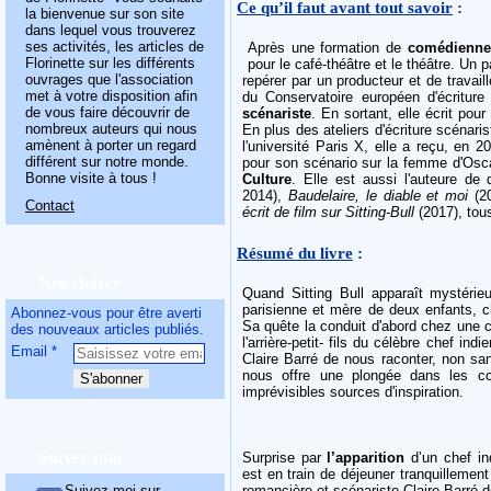
Ce qu’il faut avant tout savoir
:
la bienvenue sur son site
dans lequel vous trouverez
ses activités, les articles de
Après une formation de
comédienne
Florinette sur les différents
pour le café-théâtre et le théâtre. Un 
ouvrages que l'association
repérer par un producteur et de travai
met à votre disposition afin
du Conservatoire européen d'écriture 
de vous faire découvrir de
scénariste
. En sortant, elle écrit pour
nombreux auteurs qui nous
En plus des ateliers d'écriture scénar
amènent à porter un regard
l'université Paris X, elle a reçu, en 
différent sur notre monde.
pour son scénario sur la femme d'Osc
Bonne visite à tous !
Culture
. Elle est aussi l'auteure de
2014),
Baudelaire, le diable et moi
(2
Contact
écrit de film sur Sitting-Bull
(2017), tous
Résumé du livre
:
Newsletter
Quand Sitting Bull apparaît mystérie
parisienne et mère de deux enfants, ch
Abonnez-vous pour être averti
Sa quête la conduit d'abord chez une 
des nouveaux articles publiés.
l'arrière-petit- fils du célèbre chef ind
Email
Claire Barré de nous raconter, non s
nous offre une plongée dans les cou
imprévisibles sources d'inspiration.
Suivez-moi
Surprise par
l’apparition
d’un chef in
est en train de déjeuner tranquillemen
Suivez-moi sur
romancière et scénariste Claire Barré 