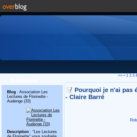
<<
<
1
2
3
Présentation
Pourquoi je n'ai pas é
Blog
: Association Les
- Claire Barré
Lectures de Florinette -
Audenge (33)
Rob
Description
: "Les Lectures
de Florinette" vous souhaite