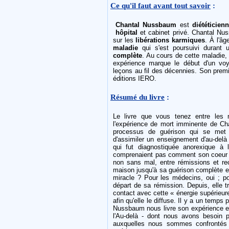
Ce qu'il faut avant tout savoir
:
Chantal Nussbaum
est
diététicien
hôpital
et cabinet privé. Chantal N
sur les
libérations karmiques
. À l'âg
maladie
qui s'est poursuivi durant
complète
. Au cours de cette maladie
expérience marque le début d'un voya
leçons au fil des décennies. Son premi
éditions IERO.
Résumé du livre
:
Le livre que vous tenez entre les 
l'expérience de mort imminente de Cha
processus de guérison qui se met en
d'assimiler un enseignement d'au-delà 
qui fut diagnostiquée anorexique à
comprenaient pas comment son coeur p
non sans mal, entre rémissions et rech
maison jusqu'à sa guérison complète et 
miracle ? Pour les médecins, oui ; po
départ de sa rémission. Depuis, elle t
contact avec cette « énergie supérieure
afin qu'elle le diffuse. Il y a un temps
Nussbaum nous livre son expérience et
l'Au-delà - dont nous avons besoin p
auxquelles nous sommes confrontés e