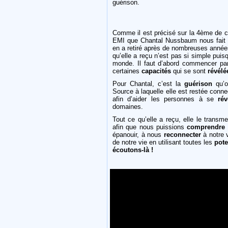
guérison.
Comme il est précisé sur la 4ème de c
EMI que Chantal Nussbaum nous fait p
en a retiré après de nombreuses année
qu’elle a reçu n’est pas si simple puisq
monde. Il faut d’abord commencer pa
certaines
capacités
qui se sont
révélé
Pour Chantal, c’est la
guérison
qu’o
Source à laquelle elle est restée conn
afin d’aider les personnes à se
rév
domaines.
Tout ce qu’elle a reçu, elle le transm
afin que nous puissions
comprendre
épanouir, à nous
reconnecter
à notre v
de notre vie en utilisant toutes les
pote
écoutons-là !