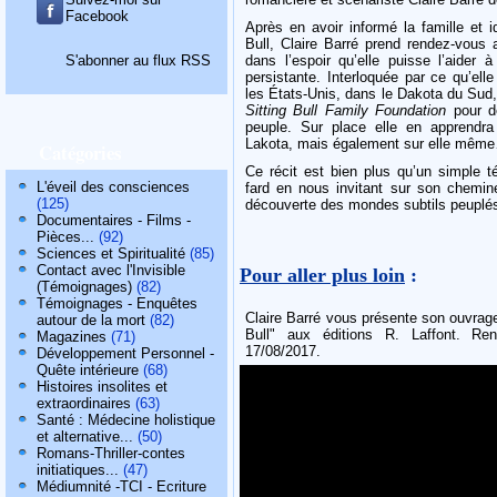
Facebook
Après en avoir informé la famille et i
Bull, Claire Barré prend rendez-vous
S'abonner au flux RSS
dans l’espoir qu’elle puisse l’aider 
persistante. Interloquée par ce qu’ell
les États-Unis, dans le Dakota du Sud, 
Sitting Bull Family Foundation
pour d
peuple. Sur place elle en apprendra
Lakota, mais également sur elle mêm
Catégories
Ce récit est bien plus qu’un simple t
L'éveil des consciences
fard en nous invitant sur son chemi
(125)
découverte des mondes subtils peupl
Documentaires - Films -
Pièces...
(92)
Sciences et Spiritualité
(85)
Contact avec l'Invisible
Pour aller plus loin
:
(Témoignages)
(82)
Témoignages - Enquêtes
Claire Barré vous présente son ouvrage 
autour de la mort
(82)
Bull" aux éditions R. Laffont. Ren
Magazines
(71)
17/08/2017.
Développement Personnel -
Quête intérieure
(68)
Histoires insolites et
extraordinaires
(63)
Santé : Médecine holistique
et alternative...
(50)
Romans-Thriller-contes
initiatiques...
(47)
Médiumnité -TCI - Ecriture