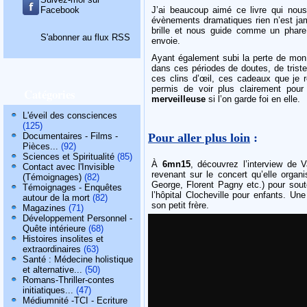
Facebook
J’ai beaucoup aimé ce livre qui no
évènements dramatiques rien n’est jam
brille et nous guide comme un phare 
S'abonner au flux RSS
envoie.
Ayant également subi la perte de mo
dans ces périodes de doutes, de tris
ces clins d’œil, ces cadeaux que je 
permis de voir plus clairement pour
Catégories
merveilleuse
si l’on garde foi en elle.
L'éveil des consciences
(125)
Pour aller plus loin
:
Documentaires - Films -
Pièces...
(92)
Sciences et Spiritualité
(85)
À
6mn15
, découvrez l’interview de 
Contact avec l'Invisible
revenant sur le concert qu’elle orga
(Témoignages)
(82)
George, Florent Pagny etc.) pour sout
Témoignages - Enquêtes
l’hôpital Clocheville pour enfants. Une
autour de la mort
(82)
son petit frère.
Magazines
(71)
Développement Personnel -
Quête intérieure
(68)
Histoires insolites et
extraordinaires
(63)
Santé : Médecine holistique
et alternative...
(50)
Romans-Thriller-contes
initiatiques...
(47)
Médiumnité -TCI - Ecriture