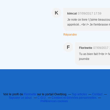
K
kimcat
07/09/2017 17:59
Je note ce livre ! j'aime beaucoup
apprécié...<br /> Je t'embrasse 
Répondre
F
Florinette
07/09/2017 
Tu as bien fait !!<br />
journée
Voir le profil de
Florinette
sur le portail Overblog
Top articles
Contact
Signaler un abus
C.G.U.
Cookies et données personnelles
Préférences cookies