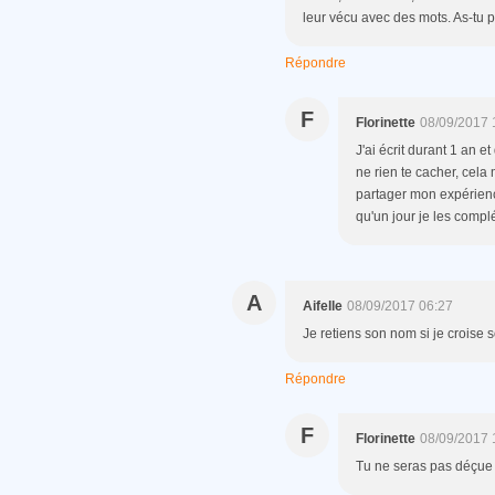
leur vécu avec des mots. As-tu p
Répondre
F
Florinette
08/09/2017 
J'ai écrit durant 1 an e
ne rien te cacher, cela m
partager mon expérienc
qu'un jour je les complét
A
Aifelle
08/09/2017 06:27
Je retiens son nom si je croise s
Répondre
F
Florinette
08/09/2017 
Tu ne seras pas déçue !