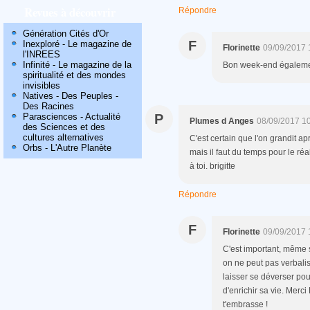
Revues à découvrir
Répondre
Génération Cités d'Or
F
Inexploré - Le magazine de
Florinette
09/09/2017 
l'INREES
Infinité - Le magazine de la
Bon week-end égalemen
spiritualité et des mondes
invisibles
Natives - Des Peuples -
Des Racines
Parasciences - Actualité
P
Plumes d Anges
08/09/2017 1
des Sciences et des
cultures alternatives
C'est certain que l'on grandit a
Orbs - L'Autre Planète
mais il faut du temps pour le réa
à toi. brigitte
Répondre
F
Florinette
09/09/2017 
C'est important, même si
on ne peut pas verbalise
laisser se déverser pou
d'enrichir sa vie. Merc
t'embrasse !