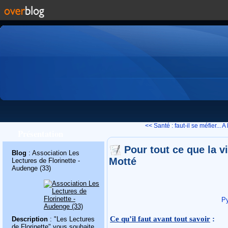
<< Santé : faut-il se méfier...
A 
Présentation
Pour tout ce que la v
Blog
: Association Les
Motté
Lectures de Florinette -
Audenge (33)
P
Ce qu’il faut avant tout savoir
:
Description
: "Les Lectures
de Florinette" vous souhaite