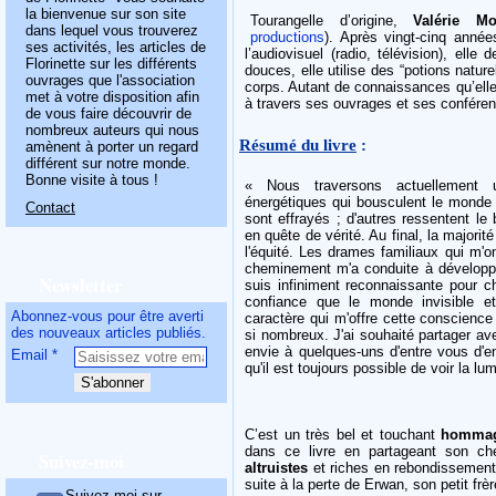
la bienvenue sur son site
Tourangelle d’origine,
Valérie Mo
dans lequel vous trouverez
productions
). Après vingt-cinq anné
ses activités, les articles de
l’audiovisuel (radio, télévision), ell
Florinette sur les différents
douces, elle utilise des “potions natu
ouvrages que l'association
corps. Autant de connaissances qu’elle
met à votre disposition afin
à travers ses ouvrages et ses confére
de vous faire découvrir de
nombreux auteurs qui nous
Résumé du livre
:
amènent à porter un regard
différent sur notre monde.
Bonne visite à tous !
« Nous traversons actuellement 
énergétiques qui bousculent le monde e
Contact
sont effrayés ; d'autres ressentent le 
en quête de vérité. Au final, la majorit
l'équité. Les drames familiaux qui m'
cheminement m'a conduite à développe
Newsletter
suis infiniment reconnaissante pour c
confiance que le monde invisible 
Abonnez-vous pour être averti
caractère qui m'offre cette conscience
des nouveaux articles publiés.
si nombreux. J'ai souhaité partager av
envie à quelques-uns d'entre vous d'e
Email
qu'il est toujours possible de voir la lu
C’est un très bel et touchant
homma
dans ce livre en partageant son ch
Suivez-moi
altruistes
et riches en rebondissement
suite à la perte de Erwan, son petit frè
Suivez-moi sur