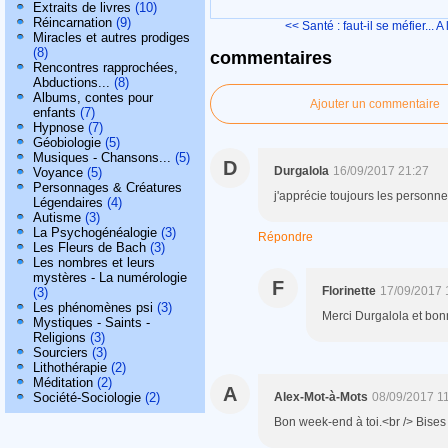
Extraits de livres
(10)
Réincarnation
(9)
<< Santé : faut-il se méfier...
A 
Miracles et autres prodiges
(8)
commentaires
Rencontres rapprochées,
Abductions...
(8)
Albums, contes pour
Ajouter un commentaire
enfants
(7)
Hypnose
(7)
Géobiologie
(5)
Musiques - Chansons...
(5)
D
Durgalola
16/09/2017 21:27
Voyance
(5)
Personnages & Créatures
j'apprécie toujours les personne
Légendaires
(4)
Autisme
(3)
La Psychogénéalogie
(3)
Répondre
Les Fleurs de Bach
(3)
Les nombres et leurs
mystères - La numérologie
F
Florinette
17/09/2017 
(3)
Les phénomènes psi
(3)
Merci Durgalola et bonn
Mystiques - Saints -
Religions
(3)
Sourciers
(3)
Lithothérapie
(2)
Méditation
(2)
A
Société-Sociologie
(2)
Alex-Mot-à-Mots
08/09/2017 1
Bon week-end à toi.<br /> Bises