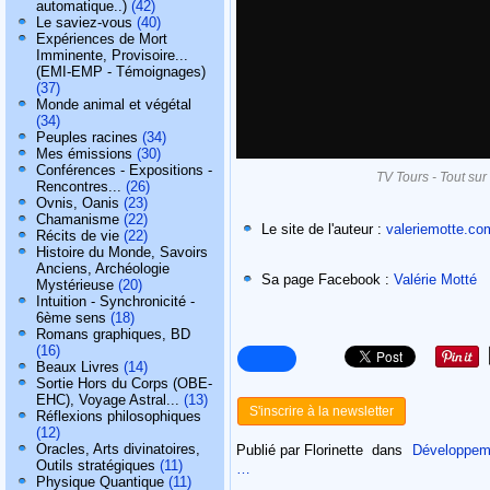
automatique..)
(42)
Le saviez-vous
(40)
Expériences de Mort
Imminente, Provisoire...
(EMI-EMP - Témoignages)
(37)
Monde animal et végétal
(34)
Peuples racines
(34)
Mes émissions
(30)
Conférences - Expositions -
TV Tours - Tout su
Rencontres...
(26)
Ovnis, Oanis
(23)
Chamanisme
(22)
Le site de l'auteur :
valeriemotte.co
Récits de vie
(22)
Histoire du Monde, Savoirs
Anciens, Archéologie
Sa page Facebook :
Valérie Motté
Mystérieuse
(20)
Intuition - Synchronicité -
6ème sens
(18)
Romans graphiques, BD
(16)
Beaux Livres
(14)
Sortie Hors du Corps (OBE-
EHC), Voyage Astral...
(13)
S'inscrire à la newsletter
Réflexions philosophiques
(12)
Oracles, Arts divinatoires,
Publié par Florinette
dans
Développeme
Outils stratégiques
(11)
…
Physique Quantique
(11)