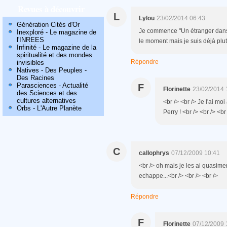
Revues à découvrir
L
Lylou
23/02/2014 06:43
Génération Cités d'Or
Je commence "Un étranger dans l
Inexploré - Le magazine de
l'INREES
le moment mais je suis déjà plutôt
Infinité - Le magazine de la
spiritualité et des mondes
Répondre
invisibles
Natives - Des Peuples -
Des Racines
Parasciences - Actualité
F
Florinette
23/02/2014 
des Sciences et des
cultures alternatives
<br /> <br /> Je l'ai m
Orbs - L'Autre Planète
Perry ! <br /> <br /> <br
C
callophrys
07/12/2009 10:41
<br /> oh mais je les ai quasime
echappe...<br /> <br /> <br />
Répondre
F
Florinette
07/12/2009 