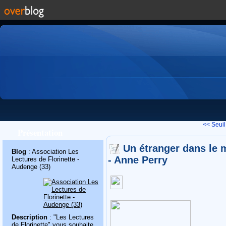
<< Seuil
Présentation
Un étranger dans le 
Blog
: Association Les
- Anne Perry
Lectures de Florinette -
Audenge (33)
Description
: "Les Lectures
de Florinette" vous souhaite