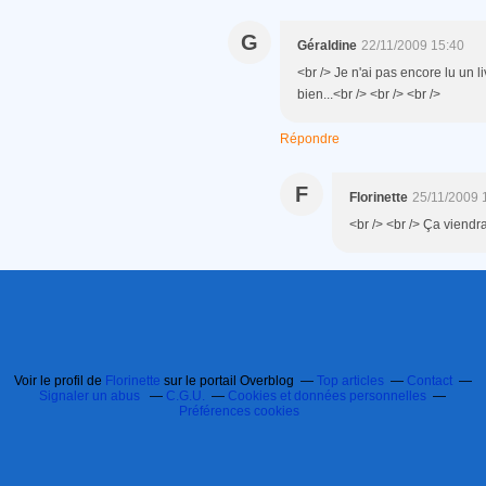
G
Géraldine
22/11/2009 15:40
<br /> Je n'ai pas encore lu un l
bien...<br /> <br /> <br />
Répondre
F
Florinette
25/11/2009 
<br /> <br /> Ça viendra
Voir le profil de
Florinette
sur le portail Overblog
Top articles
Contact
Signaler un abus
C.G.U.
Cookies et données personnelles
Préférences cookies