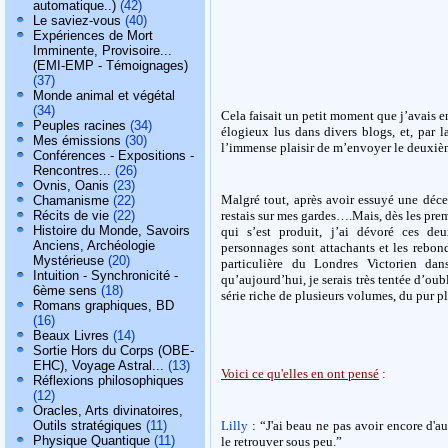
automatique..)
(42)
Le saviez-vous
(40)
Expériences de Mort
Imminente, Provisoire...
(EMI-EMP - Témoignages)
(37)
Monde animal et végétal
(34)
Cela faisait un petit moment que j’avais en
Peuples racines
(34)
élogieux lus dans divers blogs, et, par l
Mes émissions
(30)
l’immense plaisir de m’envoyer le deuxièm
Conférences - Expositions -
Rencontres...
(26)
Ovnis, Oanis
(23)
Malgré tout, après avoir essuyé une déce
Chamanisme
(22)
Récits de vie
(22)
restais sur mes gardes….Mais, dès les prem
Histoire du Monde, Savoirs
qui s’est produit, j’ai dévoré ces de
Anciens, Archéologie
personnages sont attachants et les rebon
Mystérieuse
(20)
particulière du Londres Victorien da
Intuition - Synchronicité -
qu’aujourd’hui, je serais très tentée d’oub
6ème sens
(18)
série riche de plusieurs volumes, du pur pla
Romans graphiques, BD
(16)
Beaux Livres
(14)
Sortie Hors du Corps (OBE-
EHC), Voyage Astral...
(13)
Voici ce qu'elles en ont pensé
:
Réflexions philosophiques
(12)
Oracles, Arts divinatoires,
Outils stratégiques
(11)
Lilly
: “J'ai beau ne pas avoir encore d'
Physique Quantique
(11)
le retrouver sous peu.”