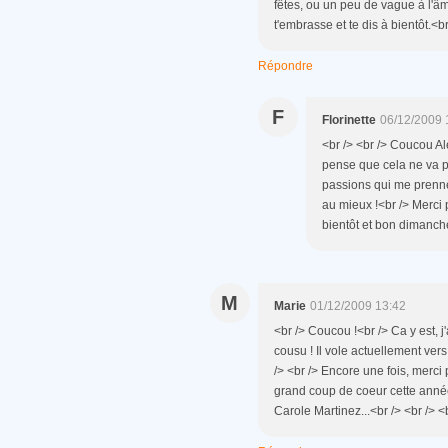
fêtes, ou un peu de vague à l'âm
t'embrasse et te dis à bientôt.<br
Répondre
F
Florinette
06/12/2009 
<br /> <br /> Coucou Ale
pense que cela ne va pas
passions qui me prenne
au mieux !<br /> Merci po
bientôt et bon dimanche,
M
Marie
01/12/2009 13:42
<br /> Coucou !<br /> Ca y est, j
cousu ! Il vole actuellement ve
/> <br /> Encore une fois, merci
grand coup de coeur cette année
Carole Martinez...<br /> <br /> <