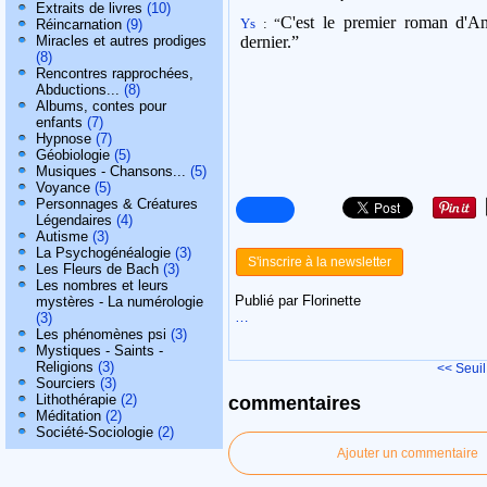
Extraits de livres
(10)
C'est le premier roman d'An
Ys
: “
Réincarnation
(9)
Miracles et autres prodiges
dernier.”
(8)
Rencontres rapprochées,
Abductions...
(8)
Albums, contes pour
enfants
(7)
Hypnose
(7)
Géobiologie
(5)
Musiques - Chansons...
(5)
Voyance
(5)
Personnages & Créatures
Légendaires
(4)
Autisme
(3)
La Psychogénéalogie
(3)
S'inscrire à la newsletter
Les Fleurs de Bach
(3)
Les nombres et leurs
Publié par Florinette
mystères - La numérologie
…
(3)
Les phénomènes psi
(3)
Mystiques - Saints -
Religions
(3)
<< Seuil
Sourciers
(3)
Lithothérapie
(2)
commentaires
Méditation
(2)
Société-Sociologie
(2)
Ajouter un commentaire