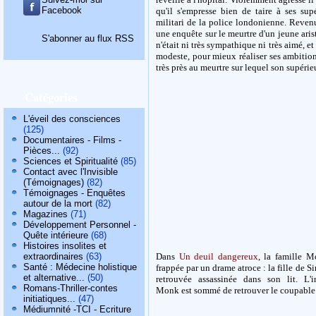
Facebook
qu'il s'empresse bien de taire à ses sup
militari de la police londonienne. Revenu
une enquête sur le meurtre d'un jeune arist
S'abonner au flux RSS
n'était ni très sympathique ni très aimé, et
modeste, pour mieux réaliser ses ambitions
très près au meurtre sur lequel son supérieu
Catégories
L'éveil des consciences
(125)
Documentaires - Films -
Pièces...
(92)
Sciences et Spiritualité
(85)
Contact avec l'Invisible
(Témoignages)
(82)
Témoignages - Enquêtes
autour de la mort
(82)
Magazines
(71)
Développement Personnel -
Quête intérieure
(68)
Histoires insolites et
extraordinaires
(63)
Dans
Un deuil dangereux
, la famille M
Santé : Médecine holistique
frappée par un drame atroce : la fille de S
et alternative...
(50)
retrouvée assassinée dans son lit. L'i
Romans-Thriller-contes
Monk est sommé de retrouver le coupable a
initiatiques...
(47)
Médiumnité -TCI - Ecriture