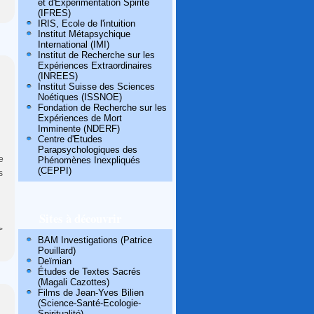
et d'Expérimentation Spirite
(IFRES)
IRIS, Ecole de l'intuition
Institut Métapsychique
International (IMI)
Institut de Recherche sur les
Expériences Extraordinaires
(INREES)
Institut Suisse des Sciences
Noétiques (ISSNOE)
Fondation de Recherche sur les
Expériences de Mort
Imminente (NDERF)
Centre d'Etudes
Parapsychologiques des
e
Phénomènes Inexpliqués
(CEPPI)
s
Sites à découvrir
>
BAM Investigations (Patrice
Pouillard)
Deïmian
Études de Textes Sacrés
(Magali Cazottes)
Films de Jean-Yves Bilien
(Science-Santé-Ecologie-
Spiritualité)