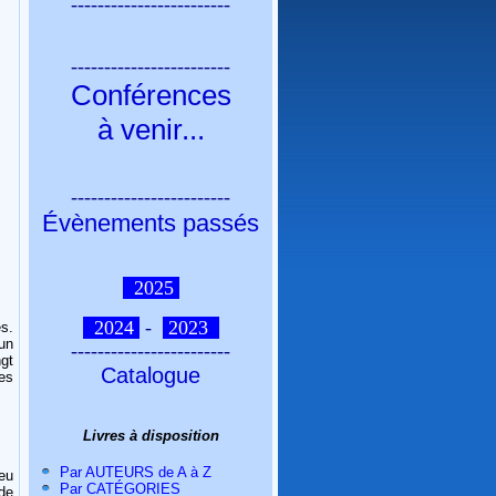
------------------------
------------------------
Conférences
à venir
...
------------------------
Évènements passés
2025
2024
-
2023
es.
 un
------------------------
gt
Catalogue
es
Livres à disposition
Par AUTEURS de A à Z
eu
Par CATÉGORIES
 de