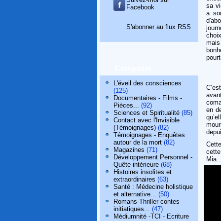
sa vi
Facebook
a so
d'abo
S'abonner au flux RSS
jour
choix
mais 
bonh
pourt
Catégories
L'éveil des consciences
C’es
(125)
avan
Documentaires - Films -
coma 
Pièces...
(92)
en de
Sciences et Spiritualité
(85)
qu’el
Contact avec l'Invisible
mour
(Témoignages)
(82)
depui
Témoignages - Enquêtes
autour de la mort
(82)
Cette
Magazines
(71)
cette
Développement Personnel -
Mia..
Quête intérieure
(68)
Histoires insolites et
extraordinaires
(63)
Santé : Médecine holistique
et alternative...
(50)
Romans-Thriller-contes
initiatiques...
(47)
Médiumnité -TCI - Ecriture