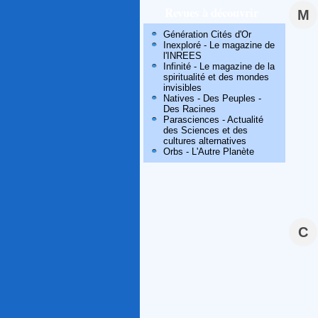
Revues à découvrir
M
Génération Cités d'Or
Inexploré - Le magazine de
l'INREES
Infinité - Le magazine de la
spiritualité et des mondes
invisibles
Natives - Des Peuples -
Des Racines
Parasciences - Actualité
des Sciences et des
cultures alternatives
Orbs - L'Autre Planète
C