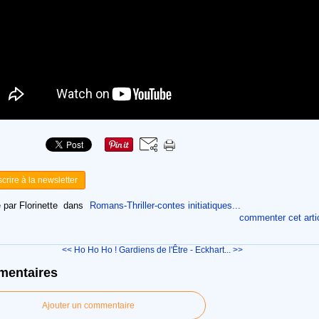
scrire à la newsletter
 par Florinette
dans
Romans-Thriller-contes initiatiques...
commenter cet arti
<< Ho Ho Ho !
Gardiens de l'Être - Eckhart... >>
entaires
Ajouter un commentaire