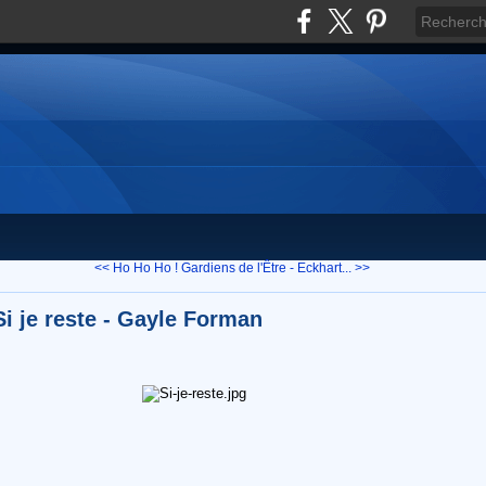
<< Ho Ho Ho !
Gardiens de l'Être - Eckhart... >>
Si je reste - Gayle Forman