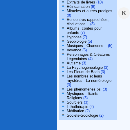
Extraits de livres
(10)
Réincarnation
(9)
Miracles et autres prodiges
K
(8)
Rencontres rapprochées,
Abductions...
(8)
Albums, contes pour
enfants
(7)
Hypnose
(7)
Géobiologie
(5)
Musiques - Chansons...
(5)
Voyance
(5)
Personnages & Créatures
Légendaires
(4)
Autisme
(3)
La Psychogénéalogie
(3)
Les Fleurs de Bach
(3)
Les nombres et leurs
mystères - La numérologie
(3)
Les phénomènes psi
(3)
Mystiques - Saints -
Religions
(3)
Sourciers
(3)
Lithothérapie
(2)
Méditation
(2)
Société-Sociologie
(2)