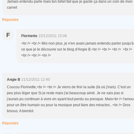
Jamais entendu parlé mais ton billet fait que je garde ça dans un coin de mon
carnet
Répondre
F
Florinette
22/12/2011 15:06
<br /> <br /> Moi non plus, je n'en avais jamais entendu parler jusqu'à
ce que je le découvre sur le blog d'Angie B.<br /> <br /> <br /> <br />
<br /> <br /> <br />
Angie B
21/12/2011 12:40
Coucou Florinette,<br /> <br /> Je viens de finir la suite (là où j'irais). C'est un
peu plus léger que Si je reste mais j'ai beaucoup aimé. Je ne sais pas si
j'aurais pu continuer à vivre en ayant tout perdu ou presque. Mais<br /> l'amou
pour un être humain ou pour la musique peut faire des miracles...<br /> Gros
bisous. A bientot.
Répondre