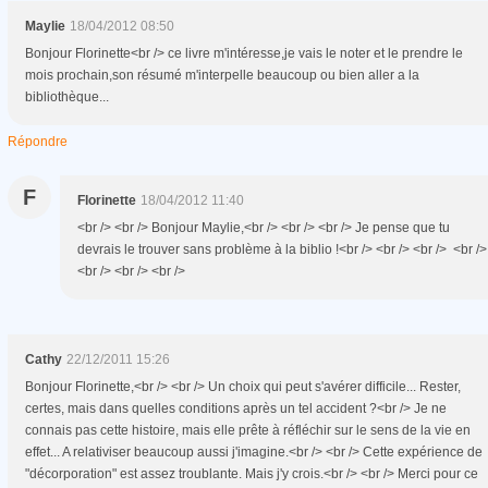
Maylie
18/04/2012 08:50
Bonjour Florinette<br /> ce livre m'intéresse,je vais le noter et le prendre le
mois prochain,son résumé m'interpelle beaucoup ou bien aller a la
bibliothèque...
Répondre
F
Florinette
18/04/2012 11:40
<br /> <br /> Bonjour Maylie,<br /> <br /> <br /> Je pense que tu
devrais le trouver sans problème à la biblio !<br /> <br /> <br /> <br />
<br /> <br /> <br />
Cathy
22/12/2011 15:26
Bonjour Florinette,<br /> <br /> Un choix qui peut s'avérer difficile... Rester,
certes, mais dans quelles conditions après un tel accident ?<br /> Je ne
connais pas cette histoire, mais elle prête à réfléchir sur le sens de la vie en
effet... A relativiser beaucoup aussi j'imagine.<br /> <br /> Cette expérience de
"décorporation" est assez troublante. Mais j'y crois.<br /> <br /> Merci pour ce