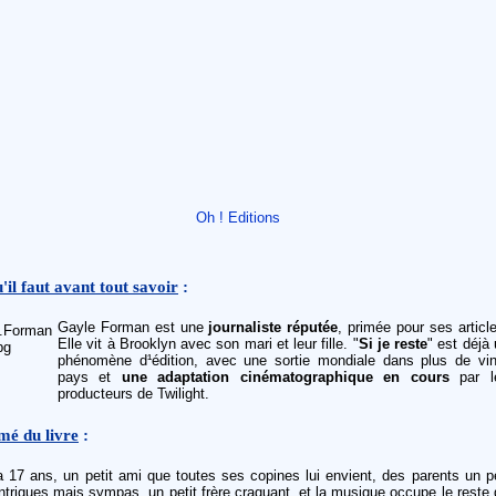
Oh ! Editions
'il faut avant tout savoir
:
Gayle Forman est une
journaliste réputée
, primée pour ses articl
Elle vit à Brooklyn avec son mari et leur fille. "
Si je reste
" est déjà
phénomène d¹édition, avec une sortie mondiale dans plus de vin
pays et
une adaptation cinématographique en cours
par l
producteurs de Twilight.
mé du livre
:
a 17 ans, un petit ami que toutes ses copines lui envient, des parents un p
triques mais sympas, un petit frère craquant, et la musique occupe le reste