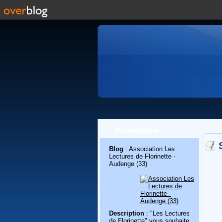
Présentation
Blog
: Association Les
Lectures de Florinette -
Audenge (33)
Description
: "Les Lectures
de Florinette" vous souhaite