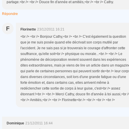
partage.<br /> <br /> Douce fin d'année et amitiés,<br /> <br /> Cathy.
Répondre
F
Florinette
23/12/2011 16:21
<br /> <br /> Bonjour Cathy,<br /> <br /> C'est également la question
que je me suis posée quand elle décrivait son corps mutilé par
l'accident. Je ne sais pas si je trouverais le courage d'affronter cette
souffrance, qu'elle soit<br /> physique ou morale...<br /> <br /> Le
phénomène de décorporation revient souvent dans les expériences
dites extraordinaires, mais je viens de lire un article dans un magazin
qui parle de certaines personnes qui peuvent sortir de<br /> leur corp
dans diverses circonstances, soit lors d'une grande fatigue ou d'une
forte émotion et, dans certains cas, elles arrivent même à
redéclencher cette sortie de corps à leur guise, c'est<br /> assez
étonnant !<br /> <br /> Merci Cathy, douce fin d'année à toi aussi,<br /
<br /> Amitiés,<br /> <br /> Florinette<br /> <br /> <br /> <br />
Dominique
21/12/2011 16:44