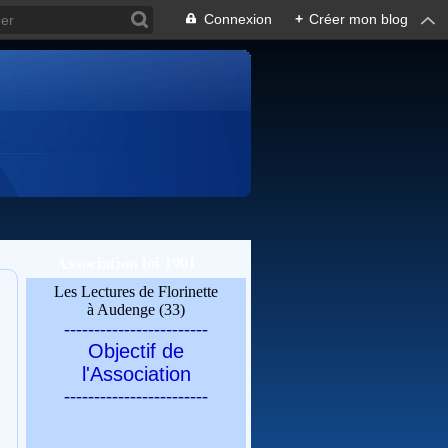
Connexion
+
Créer mon blog
Association loi 1901
Les Lectures de Florinette
à Audenge (33)
------------------------
Objectif de
l'Association
------------------------