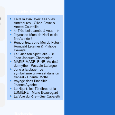
Articles Récents
t
Faire la Paix avec ses Vies
Antérieures - Olivia Favre &
i
Anette Courteille
✨ Très belle année à vous ! ✨
Joyeuses fêtes de Noël et de
fin d'année !
Rencontrez votre Moi du Futur -
Romuald Leterrier & Philippe
Deweys
La Guérison Spirituelle - Dr
Jean-Jacques Charbonier
MARIE-MADELEINE, Au-delà
du mythe - Pascale Lafargue
Jung à la plage : Le
symbolisme universel dans un
transat - Chantal Motto
Voyage dans l'invisible -
Jeanne Ayache
Le Néant, les Ténèbres et la
LUMIÈRE - Mario Beauregard
La Voie du Rire - Guy Cabaretti
Recherche