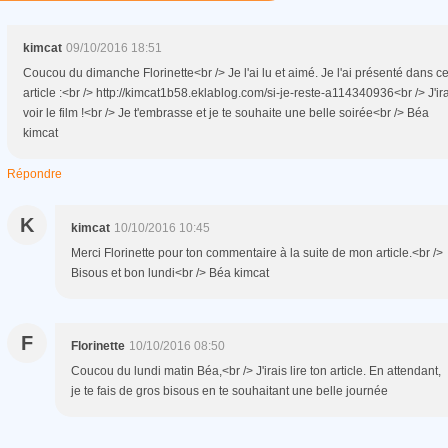
kimcat
09/10/2016 18:51
Coucou du dimanche Florinette<br /> Je l'ai lu et aimé. Je l'ai présenté dans ce
article :<br /> http://kimcat1b58.eklablog.com/si-je-reste-a114340936<br /> J'ira
voir le film !<br /> Je t'embrasse et je te souhaite une belle soirée<br /> Béa
kimcat
Répondre
K
kimcat
10/10/2016 10:45
Merci Florinette pour ton commentaire à la suite de mon article.<br />
Bisous et bon lundi<br /> Béa kimcat
F
Florinette
10/10/2016 08:50
Coucou du lundi matin Béa,<br /> J'irais lire ton article. En attendant,
je te fais de gros bisous en te souhaitant une belle journée