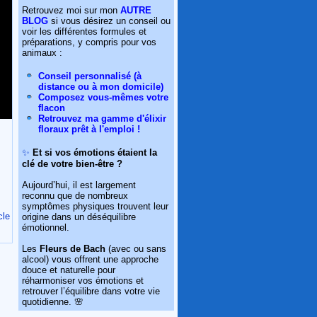
Retrouvez moi sur mon
AUTRE
BLOG
si vous désirez un conseil ou
voir les différentes formules et
préparations, y compris pour vos
animaux :
Conseil personnalisé (à
distance ou à mon domicile)
Composez vous-mêmes votre
flacon
Retrouvez ma gamme d'élixir
floraux prêt à l'emploi !
✨
Et si vos émotions étaient la
clé de votre bien-être ?
Aujourd’hui, il est largement
reconnu que de nombreux
symptômes physiques trouvent leur
cle
origine dans un déséquilibre
émotionnel.
Les
Fleurs de Bach
(avec ou sans
alcool) vous offrent une approche
douce et naturelle pour
réharmoniser vos émotions et
retrouver l’équilibre dans votre vie
quotidienne. 🌸