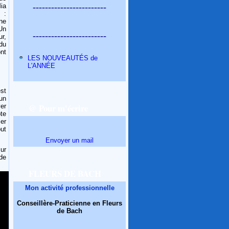
------------------------
Mia
 :
une
Un
------------------------
ur,
 du
nt
LES NOUVEAUTÉS de
L'ANNÉE
st
un
@ Pour m'écrire
ver
pte
ser
ut
Envoyer un mail
sur
de
FLEURS DE BACH
Mon activité professionnelle
Conseillère-Praticienne en Fleurs
de Bach