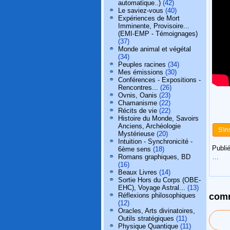
automatique..)
(42)
Le saviez-vous
(40)
Expériences de Mort
Imminente, Provisoire...
(EMI-EMP - Témoignages)
(37)
Monde animal et végétal
(34)
Peuples racines
(34)
Mes émissions
(30)
Conférences - Expositions -
Rencontres...
(26)
Ovnis, Oanis
(23)
Chamanisme
(22)
Récits de vie
(22)
Histoire du Monde, Savoirs
Anciens, Archéologie
S'in
Mystérieuse
(20)
Intuition - Synchronicité -
Publié
6ème sens
(18)
Romans graphiques, BD
…
(16)
Beaux Livres
(14)
Sortie Hors du Corps (OBE-
EHC), Voyage Astral...
(13)
Réflexions philosophiques
comm
(12)
Oracles, Arts divinatoires,
Outils stratégiques
(11)
Physique Quantique
(11)