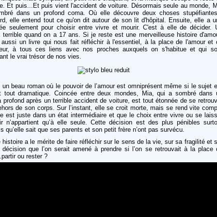
e. Et puis...Et puis vient l'accident de voiture. Désormais seule au monde, 
mbré dans un profond coma. Où elle découvre deux choses stupéfiantes
rd, elle entend tout ce qu'on dit autour de son lit d'hôpital. Ensuite, elle a 
née seulement pour choisir entre vivre et mourir. C'est à elle de décider. 
 terrible quand on a 17 ans. Si je reste est une merveilleuse histoire d'amo
aussi un livre qui nous fait réfléchir à l'essentiel, à la place de l'amour et
eur, à tous ces liens avec nos proches auxquels on s'habitue et qui so
ant le vrai trésor de nos vies.
t un beau roman où le pouvoir de l’amour est omniprésent même si le sujet e
t tout dramatique. Coincée entre deux mondes, Mia, qui a sombré dans 
profond après un terrible accident de voiture, est tout étonnée de se retrou
hors de son corps. Sur l’instant, elle se croit morte, mais se rend vite com
le est juste dans un état intermédiaire et que le choix entre vivre ou se lais
ir n’appartient qu’à elle seule. Cette décision est des plus pénibles surto
s qu’elle sait que ses parents et son petit frère n’ont pas survécu.
 histoire a le mérite de faire réfléchir sur le sens de la vie, sur sa fragilité et 
 décision que l’on serait amené à prendre si l’on se retrouvait à la place 
.partir ou rester ?