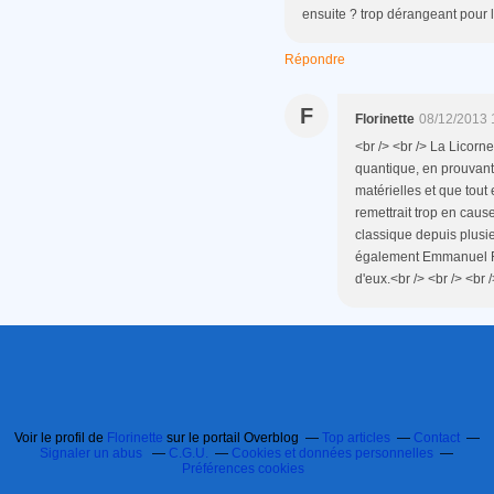
ensuite ? trop dérangeant pour l
Répondre
F
Florinette
08/12/2013 
<br /> <br /> La Licorne
quantique, en prouvant 
matérielles et que tout 
remettrait trop en caus
classique depuis plusi
également Emmanuel Ra
d'eux.<br /> <br /> <br /
Voir le profil de
Florinette
sur le portail Overblog
Top articles
Contact
Signaler un abus
C.G.U.
Cookies et données personnelles
Préférences cookies