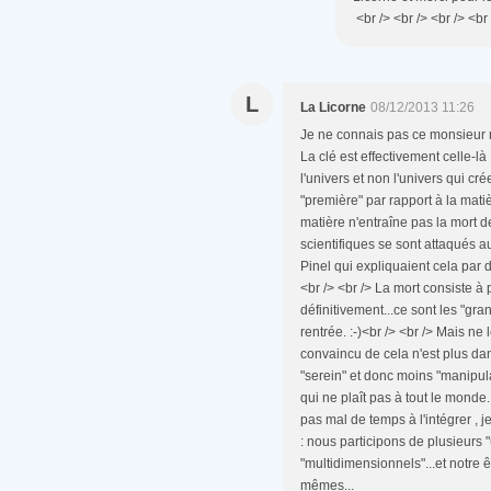
<br /> <br /> <br /> <br 
L
La Licorne
08/12/2013 11:26
Je ne connais pas ce monsieur mai
La clé est effectivement celle-là 
l'univers et non l'univers qui cré
"première" par rapport à la matiè
matière n'entraîne pas la mort d
scientifiques se sont attaqués 
Pinel qui expliquaient cela par 
<br /> <br /> La mort consiste à p
définitivement...ce sont les "gr
rentrée. :-)<br /> <br /> Mais ne 
convaincu de cela n'est plus dan
"serein" et donc moins "manipul
qui ne plaît pas à tout le monde..
pas mal de temps à l'intégrer , je
: nous participons de plusieurs
"multidimensionnels"...et notre ê
mêmes...