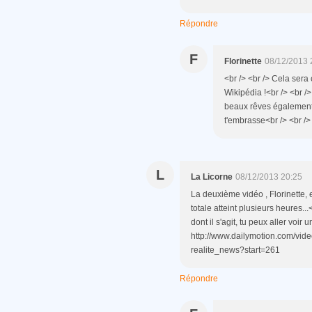
Répondre
F
Florinette
08/12/2013 
<br /> <br /> Cela ser
Wikipédia !<br /> <br /
beaux rêves également !
t'embrasse<br /> <br /> 
L
La Licorne
08/12/2013 20:25
La deuxième vidéo , Florinette, e
totale atteint plusieurs heures...
dont il s'agit, tu peux aller voir 
http://www.dailymotion.com/vide
realite_news?start=261
Répondre