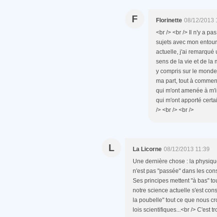
F
Florinette
08/12/2013 
<br /> <br /> Il n'y a p
sujets avec mon entoura
actuelle, j'ai remarqué 
sens de la vie et de l
y compris sur le monde 
ma part, tout à commen
qui m'ont amenée à m'in
qui m'ont apporté certai
/> <br /> <br />
L
La Licorne
08/12/2013 11:39
Une dernière chose : la physique
n'est pas "passée" dans les cons
Ses principes mettent "à bas" tou
notre science actuelle s'est cons
la poubelle" tout ce que nous cro
lois scientifiques...<br /> C'est 