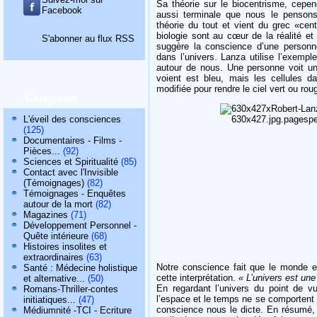
Sa théorie sur le biocentrisme, cepen
Facebook
aussi terminale que nous le penson
théorie du tout et vient du grec «cent
biologie sont au cœur de la réalité et 
S'abonner au flux RSS
suggère la conscience d’une personne
dans l’univers. Lanza utilise l’exemp
autour de nous. Une personne voit un c
voient est bleu, mais les cellules d
modifiée pour rendre le ciel vert ou rou
Catégories
L'éveil des consciences
(125)
Documentaires - Films -
Pièces...
(92)
Sciences et Spiritualité
(85)
Contact avec l'Invisible
(Témoignages)
(82)
Témoignages - Enquêtes
autour de la mort
(82)
Magazines
(71)
Développement Personnel -
Quête intérieure
(68)
Histoires insolites et
extraordinaires
(63)
Notre conscience fait que le monde es
Santé : Médecine holistique
cette interprétation.
« L’univers est une
et alternative...
(50)
En regardant l’univers du point de vu
Romans-Thriller-contes
l’espace et le temps ne se comportent 
initiatiques...
(47)
conscience nous le dicte. En résumé,
Médiumnité -TCI - Ecriture