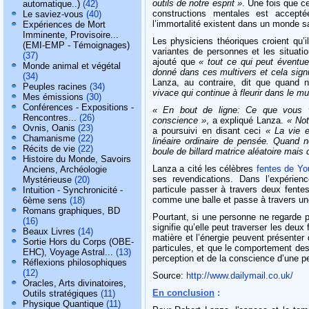
outils de notre esprit »
. Une fois que ce
automatique..)
(42)
constructions mentales est accepté
Le saviez-vous
(40)
l’immortalité existent dans un monde sa
Expériences de Mort
Imminente, Provisoire...
Les physiciens théoriques croient qu’i
(EMI-EMP - Témoignages)
variantes de personnes et les situati
(37)
ajouté que
« tout ce qui peut éventu
Monde animal et végétal
donné dans ces multivers et cela signi
(34)
Lanza, au contraire, dit que quand
Peuples racines
(34)
vivace qui continue à fleurir dans le mu
Mes émissions
(30)
Conférences - Expositions -
« En bout de ligne: Ce que vous v
Rencontres...
(26)
conscience »
, a expliqué Lanza.
« No
Ovnis, Oanis
(23)
a poursuivi en disant ceci
« La vie e
Chamanisme
(22)
linéaire ordinaire de pensée. Quand
Récits de vie
(22)
boule de billard matrice aléatoire mais
Histoire du Monde, Savoirs
Lanza a cité les célèbres
fentes de Yo
Anciens, Archéologie
ses revendications. Dans l’expérienc
Mystérieuse
(20)
particule passer à travers deux fente
Intuition - Synchronicité -
comme une balle et passe à travers une
6ème sens
(18)
Romans graphiques, BD
Pourtant, si une personne ne regarde p
(16)
signifie qu’elle peut traverser les de
Beaux Livres
(14)
matière et l’énergie peuvent présenter
Sortie Hors du Corps (OBE-
particules, et que le comportement des
EHC), Voyage Astral...
(13)
perception et de la conscience d’une p
Réflexions philosophiques
(12)
Source:
http://www.dailymail.co.uk/
Oracles, Arts divinatoires,
En conclusion
:
Outils stratégiques
(11)
Physique Quantique
(11)