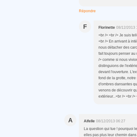
Répondre
F
Florinette
08/12/2013 
<br /> <br /> Je suis te
<br /> En arrivant à in
nous détacher des car
fait toujours penser au
/> comme si nous vivio
distinguions de l'extér
devant l'ouverture. L'ex
fond de la grotte, notr
d'ombres dansantes que
venons de découvrir qu
extérieur...<br /> <br />
A
Aifelle
08/12/2013 06:27
La question qui tue ! pourquoi 
elles pas plus leur chemin dans 