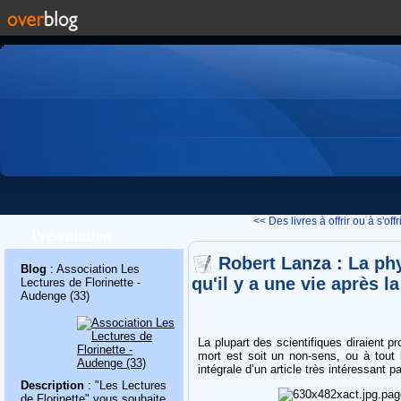
<< Des livres à offrir ou à s'offrir
Présentation
Robert Lanza : La ph
Blog
: Association Les
qu'il y a une vie après la
Lectures de Florinette -
Audenge (33)
La plupart des scientifiques diraient 
mort est soit un non-sens, ou à tout 
intégrale d’un article très intéressant 
Description
: "Les Lectures
de Florinette" vous souhaite