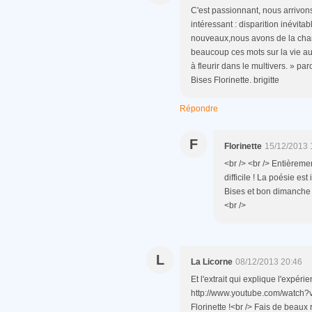
C'est passionnant, nous arrivon
intéressant : disparition inévita
nouveaux,nous avons de la chan
beaucoup ces mots sur la vie au
à fleurir dans le multivers. » pa
Bises Florinette. brigitte
Répondre
F
Florinette
15/12/2013 
<br /> <br /> Entièreme
difficile ! La poésie es
Bises et bon dimanche Br
<br />
L
La Licorne
08/12/2013 20:46
Et l'extrait qui explique l'expéri
http://www.youtube.com/watch?v
Florinette !<br /> Fais de beaux 