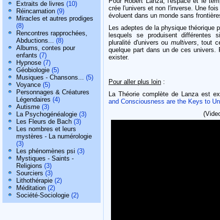
Pour Robert Lanza, l'espace et le temp
Extraits de livres
(10)
crée l'univers et non l'inverse. Une fois
Réincarnation
(9)
évoluent dans un monde sans frontières
Miracles et autres prodiges
(8)
Les adeptes de la physique théorique pe
Rencontres rapprochées,
lesquels se produisent différentes 
Abductions...
(8)
pluralité d'univers ou
multivers
, tout c
Albums, contes pour
quelque part dans un de ces univers. P
enfants
(7)
exister.
Hypnose
(7)
Géobiologie
(5)
Musiques - Chansons...
(5)
Pour aller plus loin
:
Voyance
(5)
Personnages & Créatures
La Théorie complète de Lanza est ex
Légendaires
(4)
and Consciousness are the Keys to Und
Autisme
(3)
(Vide
La Psychogénéalogie
(3)
Les Fleurs de Bach
(3)
Les nombres et leurs
mystères - La numérologie
(3)
Les phénomènes psi
(3)
Mystiques - Saints -
Religions
(3)
Sourciers
(3)
Lithothérapie
(2)
Méditation
(2)
Société-Sociologie
(2)