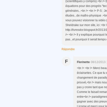
(scientifiques y compris).<br /> 
équations pour des progrès "tec
générales...<br /> <br /> P-S : Je
études...de maths-physique .<br 
vous pouvez visionner la vidéo (t
Sheldrake sur mon site, ici :<br /
http://livresdor.blogspot.fr/201
/> <br /> Il y explique pourquoi 
pas...et pourquoi il serait temp
Répondre
F
Florinette
08/12/2013 
<br /> <br /> Merci bea
éclairantes. Ce que tu 
changement de paradigme
prouvé,<br /> mais nou
pas y croire tant que 
Comme le faisait rema
entre<br /> paradigmes 
gagner avec des preuve
Licorne et merci pour le 