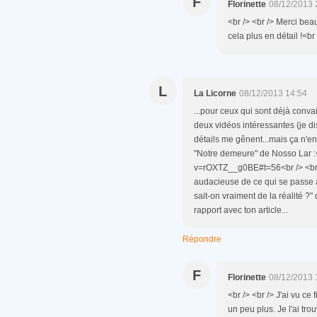
F
Florinette
08/12/2013 
<br /> <br /> Merci beau
cela plus en détail !<br 
L
La Licorne
08/12/2013 14:54
...pour ceux qui sont déjà convai
deux vidéos intéressantes (je di
détails me gênent...mais ça n'en ô
"Notre demeure" de Nosso Lar :
v=rOXTZ__g0BE#t=56<br /> <br />
audacieuse de ce qui se passe ap
sait-on vraiment de la réalité ?"
rapport avec ton article...
Répondre
F
Florinette
08/12/2013 
<br /> <br /> J'ai vu ce 
un peu plus. Je l'ai tr