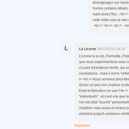
témoignages sur l'après
hormis certains détails
sujet assez flou...<br />
cette vidéo que je vais
<br /> <br /> <br /> <br 
L
La Licorne
08/12/2013 14:19
Comme tu le dis, Florinette, Plat
que nous expérimentons avec no
n'a pas d'existence réelle, qui
consistance...mais il est le "refl
/> <br /> Nous sommes peut-être,
lâcher un peu nos chaînes (colle
Eveil et libération en vue !<br /
"individuels"...et il est vrai qu
l'on est déjà "touché" personnell
l'intuition mais aussi et surtout 
cheminé jusqu'à certaines vérités
Répondre