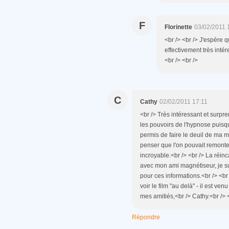
F
Florinette
03/02/2011 
<br /> <br /> J'espère q
effectivement très intér
<br /> <br />
C
Cathy
02/02/2011 17:11
<br /> Très intéressant et surpren
les pouvoirs de l'hypnose puisqu
permis de faire le deuil de ma 
penser que l'on pouvait remonter
incroyable.<br /> <br /> La réin
avec mon ami magnétiseur, je sui
pour ces informations.<br /> <br
voir le film "au delà" - il est ven
mes amitiés,<br /> Cathy.<br /> <
Répondre