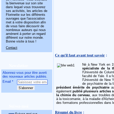
la bienvenue sur son site
dans lequel vous trouverez
ses activités, les articles de
Florinette sur les différents
ouvrages que l'association
met à votre disposition afin
de vous faire découvrir de
nombreux auteurs qui nous
amènent à porter un regard
différent sur notre monde.
Bonne visite à tous !
Contact
Ce qu'il faut avant tout savoir
:
Newsletter
Né à New York en 19
spécialiste de la 
l'Université de Colu
Abonnez-vous pour être averti
faculté de Yale. Il a 
des nouveaux articles publiés.
l'Université de New 
Email
de psychiatrie de la 
président émérite de psychiatrie
au
également
publié plusieurs articles s
la chimie du cerveau
, aux troubles d
à la toxicomanie, à la maladie d'Alzhei
des formations professionnelles dans l
Suivez-moi
Résumé du livre
:
Suivez-moi sur