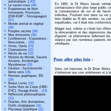
automatique..)
(42)
En 1992, le Dr Weiss faisait vérita
Le saviez-vous
(40)
connaissance d'un plus large public ce
Expériences de Mort
la connaissance de soi et de favori
Imminente, Provisoire...
individus. Pourtant tout dans sa vie p
(EMI-EMP - Témoignages)
bien établie au fil des années, sa car
(37)
inquiétudes, car il était très conformi
Monde animal et végétal
(34)
Malgré tout, même si c'était loin d'êtr
Peuples racines
(34)
la réincarnation et des régressions dan
Mes émissions
(30)
d'ignorer ce phénomène tellement les
Conférences - Expositions -
séance par ses nombreux patients étaie
Rencontres...
(26)
véridiques...
Ovnis, Oanis
(23)
Chamanisme
(22)
Récits de vie
(22)
Histoire du Monde, Savoirs
Pour aller plus loin
:
Anciens, Archéologie
Mystérieuse
(20)
Intuition - Synchronicité -
Dans cet interview, le Dr Brian Weiss
6ème sens
(18)
s'intéresser aux vies antérieures et à l
Romans graphiques, BD
(16)
Beaux Livres
(14)
Sortie Hors du Corps (OBE-
EHC), Voyage Astral...
(13)
Réflexions philosophiques
(12)
Oracles, Arts divinatoires,
Outils stratégiques
(11)
Physique Quantique
(11)