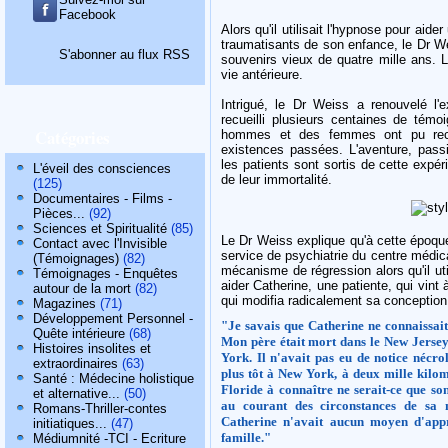
Facebook
Alors qu'il utilisait l'hypnose pour aid
traumatisants de son enfance, le Dr We
S'abonner au flux RSS
souvenirs vieux de quatre mille ans. 
vie antérieure.
Intrigué, le Dr Weiss a renouvelé l'e
recueilli plusieurs centaines de témo
Catégories
hommes et des femmes ont pu recuei
existences passées. L'aventure, passi
les patients sont sortis de cette exp
L'éveil des consciences
de leur immortalité.
(125)
Documentaires - Films -
Pièces...
(92)
Sciences et Spiritualité
(85)
Le Dr Weiss explique qu'à cette époque
Contact avec l'Invisible
service de psychiatrie du centre médic
(Témoignages)
(82)
mécanisme de régression alors qu'il ut
Témoignages - Enquêtes
aider Catherine, une patiente, qui vint 
autour de la mort
(82)
qui modifia radicalement sa conception
Magazines
(71)
Développement Personnel -
"Je savais que Catherine ne connaissait 
Quête intérieure
(68)
Mon père était mort dans le New Jersey 
Histoires insolites et
York. Il n'avait pas eu de notice nécr
extraordinaires
(63)
plus tôt à New York, à deux mille kilom
Santé : Médecine holistique
Floride à connaître ne serait-ce que son
et alternative...
(50)
au courant des circonstances de sa m
Romans-Thriller-contes
Catherine n'avait aucun moyen d'app
initiatiques...
(47)
famille."
Médiumnité -TCI - Ecriture