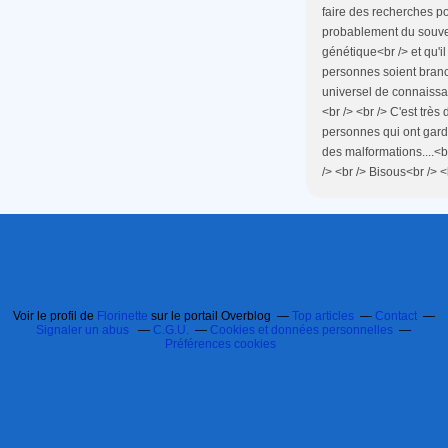
faire des recherches po
probablement du souven
génétique<br /> et qu'i
personnes soient branch
universel de connaissa
<br /> <br /> C'est très
personnes qui ont gar
des malformations....<b
/> <br /> Bisous<br /> <b
Voir le profil de
Florinette
sur le portail Overblog
Top articles
Contact
Signaler un abus
C.G.U.
Cookies et données personnelles
Préférences cookies