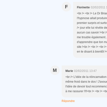
F
Florinette
02/02/2011 
<br /> <br /> Le Dr Bri
l'hypnose allait produire
premier surpris et surt
/> jour elle lui révèle 
aucun cas savoir !<br /
me trouble également...
d'apprendre que ton mari
site !<br /> <br /> <br
en te disant à bientôt !<
M
Marie
02/02/2011 13:47
<br /> L'idée de la réincarnatio
même froid dans le dos ! J'avou
l'idée de devoir tout recommenc
à me rassurer !!!!<br /> <br /> <b
Répondre