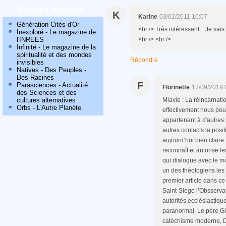
Revues à découvrir
K
Karine
03/02/2011 10:07
Génération Cités d'Or
<br /> Très intéressant... Je vais 
Inexploré - Le magazine de
<br /> <br />
l'INREES
Infinité - Le magazine de la
spiritualité et des mondes
Répondre
invisibles
Natives - Des Peuples -
Des Racines
F
Parasciences - Actualité
Florinette
17/09/2019 
des Sciences et des
Mlavie : La réincarnati
cultures alternatives
Orbs - L'Autre Planète
effectivement nous pou
appartenant à d'autres 
autres contacts la posi
aujourd’hui bien clair
reconnaît et autorise l
qui dialogue avec le mo
un des théologiens les 
premier article dans ce
Saint-Siège l’Obsservat
autorités ecclésiastique
paranormal. Le père Gi
catéchisme moderne, Di