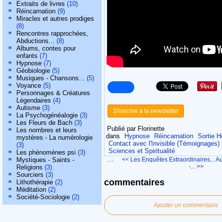
Extraits de livres
(10)
Réincarnation
(9)
Miracles et autres prodiges
(8)
Rencontres rapprochées,
Abductions...
(8)
Albums, contes pour
enfants
(7)
Hypnose
(7)
Géobiologie
(5)
Musiques - Chansons...
(5)
Voyance
(5)
Personnages & Créatures
Légendaires
(4)
Autisme
(3)
S'inscrire à la newsletter
La Psychogénéalogie
(3)
Les Fleurs de Bach
(3)
Publié par Florinette
Les nombres et leurs
dans
Hypnose
Réincarnation
Sortie H
mystères - La numérologie
Contact avec l'Invisible (Témoignages)
(3)
Sciences et Spiritualité
Les phénomènes psi
(3)
…
Mystiques - Saints -
<< Les Enquêtes Extraordinaires...
Au
-... >>
Religions
(3)
Sourciers
(3)
commentaires
Lithothérapie
(2)
Méditation
(2)
Société-Sociologie
(2)
Ajouter un commentaire