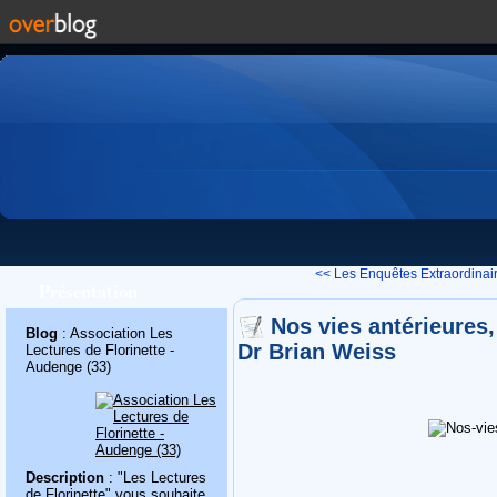
<< Les Enquêtes Extraordinair
Présentation
Nos vies antérieures,
Blog
: Association Les
Dr Brian Weiss
Lectures de Florinette -
Audenge (33)
Description
: "Les Lectures
de Florinette" vous souhaite