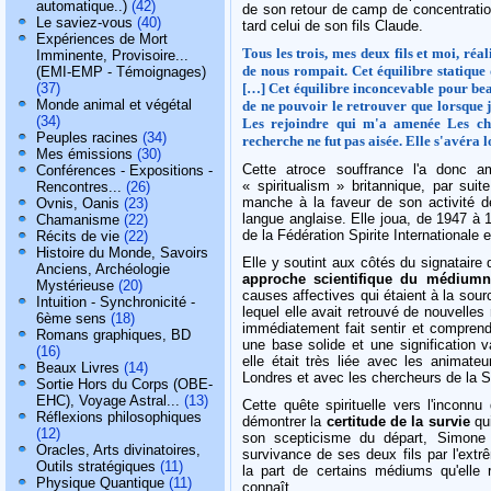
automatique..)
(42)
de son retour de camp de concentration
Le saviez-vous
(40)
tard celui de son fils Claude.
Expériences de Mort
Tous les trois, mes deux fils et moi, réa
Imminente, Provisoire...
de nous rompait. Cet équilibre statique 
(EMI-EMP - Témoignages)
(37)
[…] Cet équilibre inconcevable pour bea
Monde animal et végétal
de ne pouvoir le retrouver que lorsque je
(34)
Les rejoindre qui m'a amenée Les che
Peuples racines
(34)
recherche ne fut pas aisée. Elle s'avéra lo
Mes émissions
(30)
Cette atroce souffrance l'a donc a
Conférences - Expositions -
« spiritualism » britannique, par suit
Rencontres...
(26)
manche à la faveur de son activité de
Ovnis, Oanis
(23)
langue anglaise. Elle joua, de 1947 à 
Chamanisme
(22)
de la Fédération Spirite Internationale
Récits de vie
(22)
Histoire du Monde, Savoirs
Elle y soutint aux côtés du signatair
Anciens, Archéologie
approche scientifique du médium
Mystérieuse
(20)
causes affectives qui étaient à la sou
Intuition - Synchronicité -
lequel elle avait retrouvé de nouvelles 
6ème sens
(18)
immédiatement fait sentir et comprendr
Romans graphiques, BD
une base solide et une signification v
(16)
elle était très liée avec les animat
Beaux Livres
(14)
Londres et avec les chercheurs de la S.P.
Sortie Hors du Corps (OBE-
EHC), Voyage Astral...
(13)
Cette quête spirituelle vers l'inconnu
Réflexions philosophiques
démontrer la
certitude de la survie
qui
(12)
son scepticisme du départ, Simone S
Oracles, Arts divinatoires,
survivance de ses deux fils par l'extr
Outils stratégiques
(11)
la part de certains médiums qu'elle
Physique Quantique
(11)
connaît.