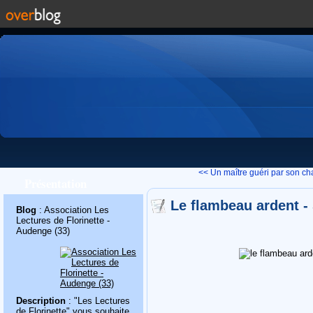
<< Un maître guéri par son cha
Présentation
Le flambeau ardent -
Blog
: Association Les
Lectures de Florinette -
Audenge (33)
Description
: "Les Lectures
de Florinette" vous souhaite