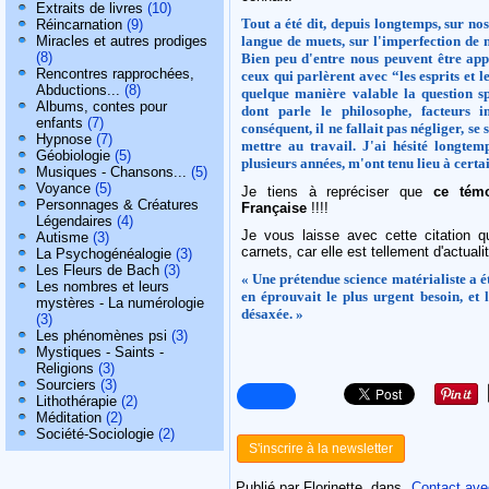
Extraits de livres
(10)
Tout a été dit, depuis longtemps, sur nos
Réincarnation
(9)
Miracles et autres prodiges
langue de muets, sur l'imperfection de n
(8)
Bien peu d'entre nous peuvent être a
Rencontres rapprochées,
ceux qui parlèrent avec “les esprits et l
Abductions...
(8)
quelque manière valable la question spi
Albums, contes pour
dont parle le philosophe, facteurs i
enfants
(7)
conséquent, il ne fallait pas négliger, se
Hypnose
(7)
mettre au travail. J'ai hésité longtem
Géobiologie
(5)
plusieurs années, m'ont tenu lieu à certa
Musiques - Chansons...
(5)
Voyance
(5)
Je tiens à repréciser que
ce tém
Personnages & Créatures
Française
!!!!
Légendaires
(4)
Je vous laisse avec cette citation 
Autisme
(3)
carnets, car elle est tellement d'actualit
La Psychogénéalogie
(3)
Les Fleurs de Bach
(3)
« Une prétendue science matérialiste a é
Les nombres et leurs
en éprouvait le plus urgent besoin, et 
mystères - La numérologie
désaxée. »
(3)
Les phénomènes psi
(3)
Mystiques - Saints -
Religions
(3)
Sourciers
(3)
Lithothérapie
(2)
Méditation
(2)
Société-Sociologie
(2)
S'inscrire à la newsletter
Publié par Florinette
dans
Contact avec