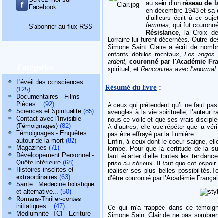
au sein d’un
réseau de l
Facebook
en décembre 1943 et sa
d’ailleurs écrit à ce suje
femmes
, qui fut couronn
S'abonner au flux RSS
Résistance
, la Croix d
Lorraine lui furent décernées. Outre
Simone Saint Claire a écrit de nombr
enfants débiles mentaux,
Les anges 
ardent,
couronné par l'Académie Fra
Catégories
spirituel, et
Rencontres avec l’anormal 
L'éveil des consciences
Résumé du livre
:
(125)
Documentaires - Films -
Pièces...
(92)
A ceux qui prétendent qu’il ne faut pas
Sciences et Spiritualité
(85)
aveugles à la vie spirituelle, l’auteur 
Contact avec l'Invisible
nous ce voile et que ses vrais discipl
(Témoignages)
(82)
A d’autres, elle ose répéter que la vér
Témoignages - Enquêtes
pas être effrayé par la Lumière.
autour de la mort
(82)
Enfin, à ceux dont le coeur saigne, ell
Magazines
(71)
tombe. Pour que la certitude de la sur
Développement Personnel -
faut écarter d’elle toutes les tendanc
Quête intérieure
(68)
prise au sérieux. Il faut que cet espoi
Histoires insolites et
réaliser ses plus belles possibilités.T
extraordinaires
(63)
d’être couronné par l’Académie Françai
Santé : Médecine holistique
et alternative...
(50)
Romans-Thriller-contes
initiatiques...
(47)
Ce qui m'a frappée dans ce témoig
Médiumnité -TCI - Ecriture
Simone Saint Clair de ne pas sombrer d