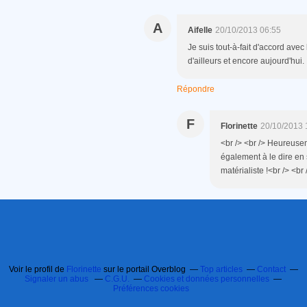
A
Aifelle
20/10/2013 06:55
Je suis tout-à-fait d'accord avec
d'ailleurs et encore aujourd'hui.
Répondre
F
Florinette
20/10/2013 
<br /> <br /> Heureuse
également à le dire en 
matérialiste !<br /> <br 
Voir le profil de
Florinette
sur le portail Overblog
Top articles
Contact
Signaler un abus
C.G.U.
Cookies et données personnelles
Préférences cookies