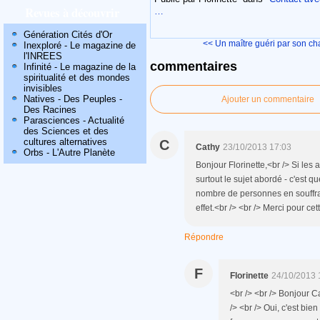
Revues à découvrir
…
Génération Cités d'Or
<< Un maître guéri par son cha
Inexploré - Le magazine de
l'INREES
commentaires
Infinité - Le magazine de la
spiritualité et des mondes
invisibles
Natives - Des Peuples -
Ajouter un commentaire
Des Racines
Parasciences - Actualité
des Sciences et des
cultures alternatives
C
Cathy
23/10/2013 17:03
Orbs - L'Autre Planète
Bonjour Florinette,<br /> Si les 
surtout le sujet abordé - c'est qu
nombre de personnes en souffran
effet.<br /> <br /> Merci pour ce
Répondre
F
Florinette
24/10/2013 
<br /> <br /> Bonjour C
/> <br /> Oui, c'est bie