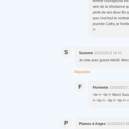
femme courageuse est v
sein de la résistance qu
perte de ses deux fils q
que c'est tout le contra
journée Cathy, je t'embr
/>
S
Suzanne
22/10/2013 16:41
Je note avec grand intérêt. Merc
Répondre
F
Florinette
23/10/2013 
<br /> <br /> Merci Suz
/> <br /> <br /> <br /> <
P
Plumes d Anges
21/10/2013 0