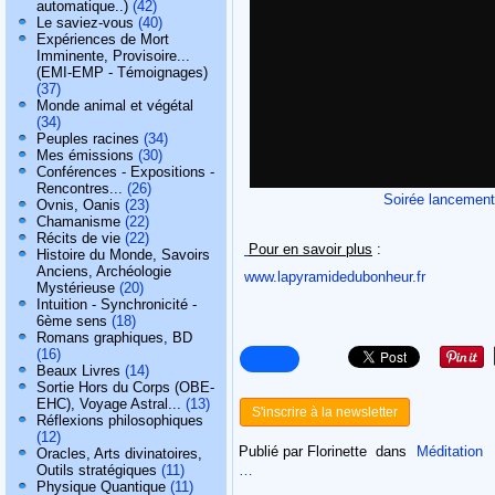
automatique..)
(42)
Le saviez-vous
(40)
Expériences de Mort
Imminente, Provisoire...
(EMI-EMP - Témoignages)
(37)
Monde animal et végétal
(34)
Peuples racines
(34)
Mes émissions
(30)
Conférences - Expositions -
Rencontres...
(26)
Soirée lancement
Ovnis, Oanis
(23)
Chamanisme
(22)
Récits de vie
(22)
Pour en savoir plus
:
Histoire du Monde, Savoirs
Anciens, Archéologie
www.lapyramidedubonheur.fr
Mystérieuse
(20)
Intuition - Synchronicité -
6ème sens
(18)
Romans graphiques, BD
(16)
Beaux Livres
(14)
Sortie Hors du Corps (OBE-
EHC), Voyage Astral...
(13)
S'inscrire à la newsletter
Réflexions philosophiques
(12)
Publié par Florinette
dans
Méditation
Oracles, Arts divinatoires,
Outils stratégiques
(11)
…
Physique Quantique
(11)