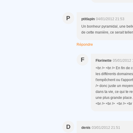
P
ptitlapin
04/01/2012 21:53
Un bonheur pyramidal, une belle
de cette manière, ce serait tell
Répondre
F
Florinette
05/01/2012 
<br /> <br /> En fin de
les différents domaines (
t'empêchent ou t'apport
/> donc juste un moyen p
dans ta vie, ce qui te 
une plus grande place...
<br /> <br /> <br /> <br 
D
denis
03/01/2012 21:51