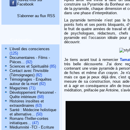
Facebook
construire sa Pyramide du Bonheur en 
de la pyramide, chaque dimension et cou
dans une phase d’interprétation.
S'abonner au flux RSS
La pyramide terminée n’est pas le but
points forts et ses points bloquants, d’
le fruit de quatre années de travail et
de psychologues, rédacteurs, chefs 
pyramide est l’occasion idéale pour
Catégories
découvrir.
L'éveil des consciences
(125)
Documentaires - Films -
Je tiens avant tout à remercier
Tamat
Pièces...
(92)
très belle découverte. J'ai donc r
Sciences et Spiritualité
(85)
contenant une vraie pyramide à person
Contact avec l'Invisible
de fiches et même d'un crayon. Je n'ai 
(Témoignages)
(82)
mais ce que je peux déjà dire, c'est qu
Témoignages - Enquêtes
mesure de sa construction, nous aide 
autour de la mort
(82)
et à agir en conséquence afin de tro
Magazines
(71)
méditation, préfacée par Antoine, s'avè
Développement Personnel -
Quête intérieure
(68)
Histoires insolites et
extraordinaires
(63)
Santé : Médecine holistique
et alternative...
(50)
Romans-Thriller-contes
initiatiques...
(47)
Médiumnité -TCI - Ecriture