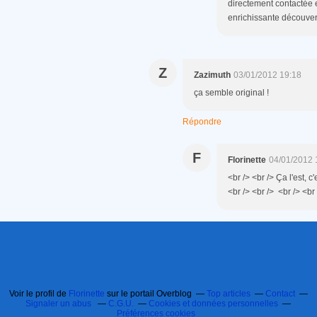
directement contactée et
enrichissante découverte
Z
Zazimuth
03/01/2012 19:18
ça semble original !
Répondre
F
Florinette
04/01/2012 
<br /> <br /> Ça l'est, c'
<br /> <br /> <br /> <br 
Voir le profil de
Florinette
sur le portail Overblog
Top articles
Contact
Signaler un abus
C.G.U.
Cookies et données personnelles
Préférences cookies