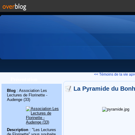
<< Témoins de la vie aprè
Présentation
La Pyramide du Bonh
Blog
: Association Les
Lectures de Florinette -
Audenge (33)
Description
: "Les Lectures
de Florinette" vous souhaite