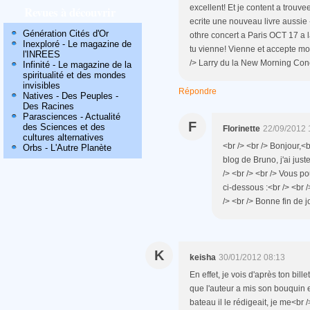
excellent! Et je content a trouve
Revues à découvrir
ecrite une nouveau livre aussie
Génération Cités d'Or
othre concert a Paris OCT 17 
Inexploré - Le magazine de
tu vienne! Vienne et accepte mon
l'INREES
/> Larry du la New Morning Conc
Infinité - Le magazine de la
spiritualité et des mondes
invisibles
Répondre
Natives - Des Peuples -
Des Racines
Parasciences - Actualité
F
des Sciences et des
Florinette
22/09/2012 
cultures alternatives
<br /> <br /> Bonjour,<b
Orbs - L'Autre Planète
blog de Bruno, j'ai just
/> <br /> <br /> Vous po
ci-dessous :<br /> <br 
/> <br /> Bonne fin de j
K
keisha
30/01/2012 08:13
En effet, je vois d'après ton bille
que l'auteur a mis son bouquin 
bateau il le rédigeait, je me<br /