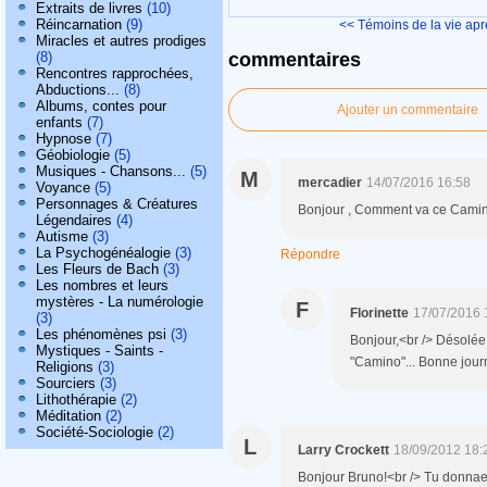
Extraits de livres
(10)
Réincarnation
(9)
<< Témoins de la vie aprè
Miracles et autres prodiges
(8)
commentaires
Rencontres rapprochées,
Abductions...
(8)
Albums, contes pour
Ajouter un commentaire
enfants
(7)
Hypnose
(7)
Géobiologie
(5)
Musiques - Chansons...
(5)
M
mercadier
14/07/2016 16:58
Voyance
(5)
Personnages & Créatures
Bonjour , Comment va ce Camin
Légendaires
(4)
Autisme
(3)
La Psychogénéalogie
(3)
Répondre
Les Fleurs de Bach
(3)
Les nombres et leurs
mystères - La numérologie
F
Florinette
17/07/2016 
(3)
Les phénomènes psi
(3)
Bonjour,<br /> Désolée,
Mystiques - Saints -
"Camino"... Bonne jou
Religions
(3)
Sourciers
(3)
Lithothérapie
(2)
Méditation
(2)
Société-Sociologie
(2)
L
Larry Crockett
18/09/2012 18:
Bonjour Bruno!<br /> Tu donnae 