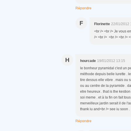
Répondre
F
Florinette
22/01/2012 
<br /> <br /> Je vous en
/> <br /> <br /> <br /> <
H
hourcade
19/01/2012 13:15
le bonheur pyramidal c'est un p
méthode depuis belle lurette . le
tire dessus elle vibre . mais ou 
ou au centre de la pyramide . da
etre heureux . that is the kestion 
soi meme . et à la fin on fait tou
merveilleux jardin serait il de l'a
thank iu and<br /> see iu soon .
Répondre