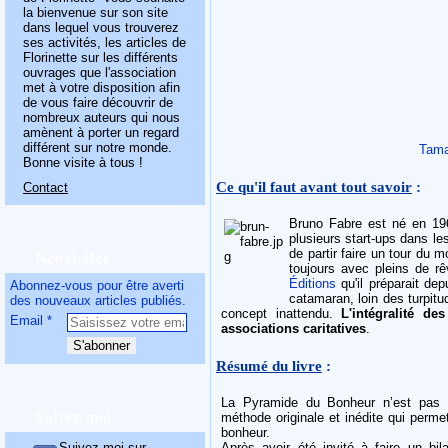
la bienvenue sur son site
dans lequel vous trouverez
ses activités, les articles de
Florinette sur les différents
ouvrages que l'association
met à votre disposition afin
de vous faire découvrir de
nombreux auteurs qui nous
amènent à porter un regard
différent sur notre monde.
Tama
Bonne visite à tous !
Ce qu'il faut avant tout savoir
:
Contact
Bruno Fabre est né en 19
plusieurs start-ups dans le
Newsletter
de partir faire un tour du
toujours avec pleins de rê
Éditions
qu'il préparait de
Abonnez-vous pour être averti
catamaran, loin des turpitu
des nouveaux articles publiés.
concept inattendu.
L'intégralité des
Email
associations caritatives
.
Résumé du livre
:
La Pyramide du Bonheur n’est pas un
Suivez-moi
méthode originale et inédite qui perme
bonheur.
Suivez-moi sur
Après avoir été invité à faire un bi