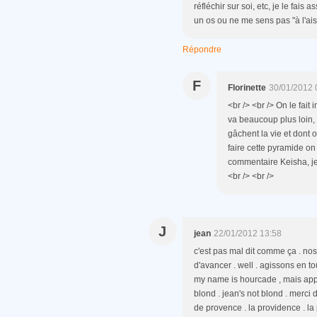
réfléchir sur soi, etc, je le fai
un os ou ne me sens pas "à l'ais
Répondre
F
Florinette
30/01/2012 
<br /> <br /> On le fait 
va beaucoup plus loin, 
gâchent la vie et dont 
faire cette pyramide on
commentaire Keisha, je 
<br /> <br />
J
jean
22/01/2012 13:58
c'est pas mal dit comme ça . nos
d'avancer . well . agissons en 
my name is hourcade , mais appe
blond . jean's not blond . merci 
de provence . la providence . la p