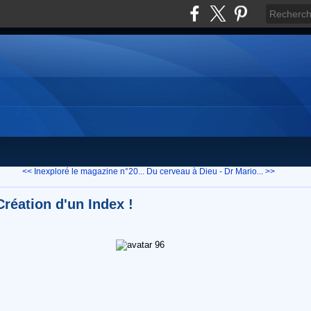
<< Inexploré le magazine n°20...
Du cerveau à Dieu - Dr Mario... >>
Création d'un Index !