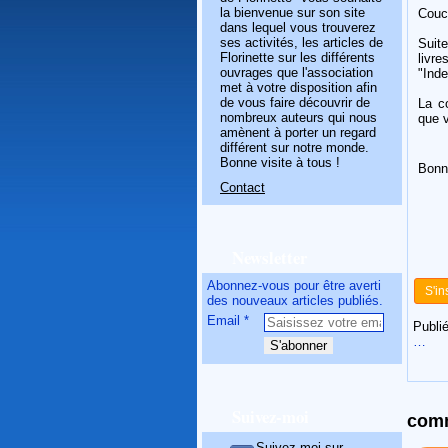
la bienvenue sur son site
Couc
dans lequel vous trouverez
ses activités, les articles de
Suit
Florinette sur les différents
livre
ouvrages que l'association
"Inde
met à votre disposition afin
de vous faire découvrir de
La c
nombreux auteurs qui nous
que 
amènent à porter un regard
différent sur notre monde.
Bonne visite à tous !
Bonne
Contact
Newsletter
Abonnez-vous pour être averti
S'in
des nouveaux articles publiés.
Email
Publié
…
Suivez-moi
comm
Suivez-moi sur