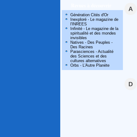
Revues à découvrir
A
Génération Cités d'Or
Inexploré - Le magazine de
l'INREES
Infinité - Le magazine de la
spiritualité et des mondes
invisibles
Natives - Des Peuples -
Des Racines
Parasciences - Actualité
des Sciences et des
cultures alternatives
Orbs - L'Autre Planète
D