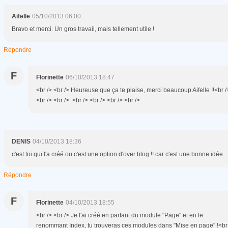
Aifelle
05/10/2013 06:00
Bravo et merci. Un gros travail, mais tellement utile !
Répondre
F
Florinette
06/10/2013 18:47
<br /> <br /> Heureuse que ça te plaise, merci beaucoup Aifelle !!<br /
<br /> <br /> <br /> <br /> <br /> <br />
DENIS
04/10/2013 18:36
c'est toi qui l'a créé ou c'est une option d'over blog !! car c'est une bonne idée
Répondre
F
Florinette
04/10/2013 18:55
<br /> <br /> Je l'ai créé en partant du module "Page" et en le
renommant Index, tu trouveras ces modules dans "Mise en page" !<br