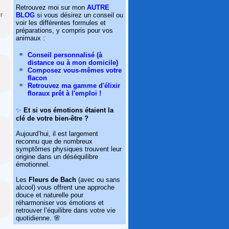
Retrouvez moi sur mon
AUTRE
BLOG
si vous désirez un conseil ou
r
voir les différentes formules et
préparations, y compris pour vos
animaux :
Conseil personnalisé (à
distance ou à mon domicile)
Composez vous-mêmes votre
flacon
Retrouvez ma gamme d'élixir
floraux prêt à l'emploi !
✨
Et si vos émotions étaient la
clé de votre bien-être ?
Aujourd’hui, il est largement
reconnu que de nombreux
symptômes physiques trouvent leur
origine dans un déséquilibre
émotionnel.
Les
Fleurs de Bach
(avec ou sans
alcool) vous offrent une approche
douce et naturelle pour
réharmoniser vos émotions et
retrouver l’équilibre dans votre vie
quotidienne. 🌸