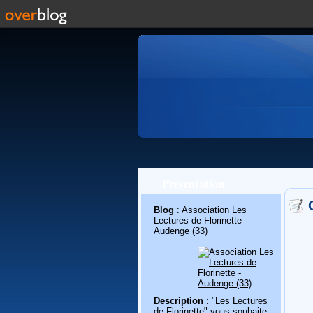
Présentation
Blog
: Association Les
Lectures de Florinette -
Audenge (33)
Description
: "Les Lectures
de Florinette" vous souhaite