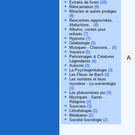
Extraits de livres
(10)
Réincarnation
(9)
Miracles et autres prodiges
(8)
Rencontres rapprochées,
Abductions...
(8)
Albums, contes pour
enfants
(7)
Hypnose
(7)
Géobiologie
(5)
Musiques - Chansons...
(5)
Voyance
(5)
Personnages & Créatures
A
Légendaires
(4)
Autisme
(3)
La Psychogénéalogie
(3)
Les Fleurs de Bach
(3)
Les nombres et leurs
mystères - La numérologie
(3)
Les phénomènes psi
(3)
Mystiques - Saints -
Religions
(3)
Sourciers
(3)
Lithothérapie
(2)
Méditation
(2)
Société-Sociologie
(2)