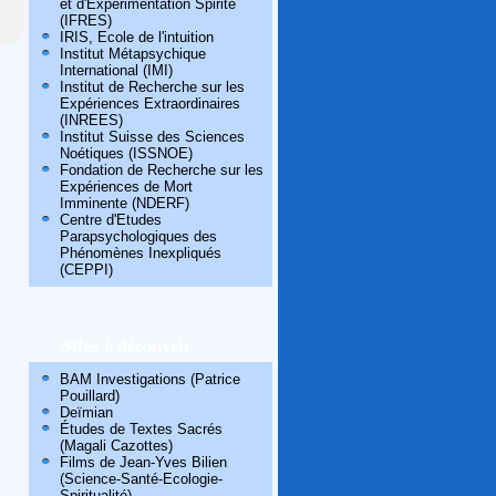
et d'Expérimentation Spirite
(IFRES)
IRIS, Ecole de l'intuition
Institut Métapsychique
International (IMI)
Institut de Recherche sur les
Expériences Extraordinaires
(INREES)
Institut Suisse des Sciences
Noétiques (ISSNOE)
Fondation de Recherche sur les
Expériences de Mort
Imminente (NDERF)
Centre d'Etudes
Parapsychologiques des
Phénomènes Inexpliqués
(CEPPI)
Sites à découvrir
BAM Investigations (Patrice
Pouillard)
Deïmian
Études de Textes Sacrés
(Magali Cazottes)
Films de Jean-Yves Bilien
(Science-Santé-Ecologie-
Spiritualité)