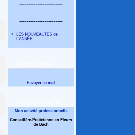
------------------------
------------------------
LES NOUVEAUTÉS de
L'ANNÉE
@ Pour m'écrire
Envoyer un mail
FLEURS DE BACH
Mon activité professionnelle
Conseillère-Praticienne en Fleurs
de Bach