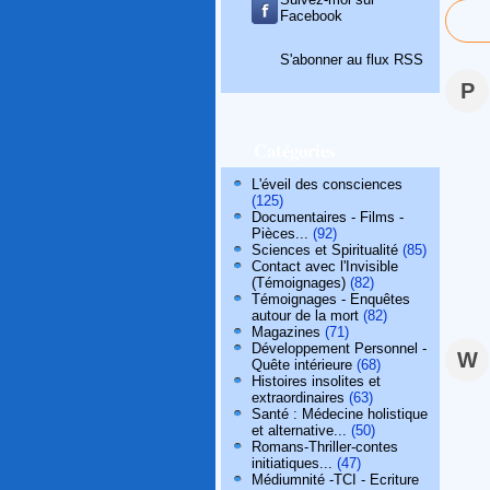
Facebook
S'abonner au flux RSS
P
Catégories
L'éveil des consciences
(125)
Documentaires - Films -
Pièces...
(92)
Sciences et Spiritualité
(85)
Contact avec l'Invisible
(Témoignages)
(82)
Témoignages - Enquêtes
autour de la mort
(82)
Magazines
(71)
Développement Personnel -
W
Quête intérieure
(68)
Histoires insolites et
extraordinaires
(63)
Santé : Médecine holistique
et alternative...
(50)
Romans-Thriller-contes
initiatiques...
(47)
Médiumnité -TCI - Ecriture