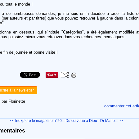
ou tout le monde !
e à de nombreuses demandes, je me suis enfin décidée à créer la liste d
s (par auteurs et par titres) que vous pouvez retrouver à gauche dans la colo
x".
olonne en dessous, qui s'intitule "Catégories", a été également modifiée af
vous puissiez mieux vous retrouver dans vos recherches thématiques.
 fin de journée et bonne visite !
scrire à la newsletter
 par Florinette
commenter cet arti
<< Inexploré le magazine n°20...
Du cerveau à Dieu - Dr Mario... >>
entaires