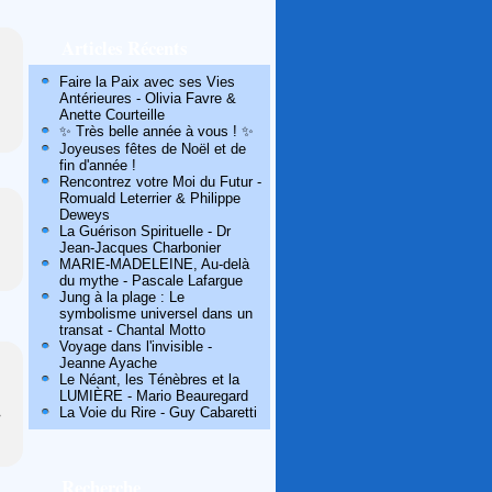
Articles Récents
Faire la Paix avec ses Vies
Antérieures - Olivia Favre &
Anette Courteille
✨ Très belle année à vous ! ✨
Joyeuses fêtes de Noël et de
fin d'année !
Rencontrez votre Moi du Futur -
Romuald Leterrier & Philippe
Deweys
La Guérison Spirituelle - Dr
Jean-Jacques Charbonier
MARIE-MADELEINE, Au-delà
du mythe - Pascale Lafargue
Jung à la plage : Le
symbolisme universel dans un
transat - Chantal Motto
Voyage dans l'invisible -
Jeanne Ayache
Le Néant, les Ténèbres et la
LUMIÈRE - Mario Beauregard
La Voie du Rire - Guy Cabaretti
>
Recherche