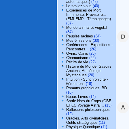
automatique..)
(42)
Le saviez-vous
(40)
Expériences de Mort
Imminente, Provisoire...
(EMI-EMP - Témoignages)
(37)
Monde animal et végétal
(34)
D
Peuples racines
(34)
Mes émissions
(30)
Conférences - Expositions -
Rencontres...
(26)
Ovnis, Oanis
(23)
Chamanisme
(22)
Récits de vie
(22)
Histoire du Monde, Savoirs
Anciens, Archéologie
Mystérieuse
(20)
Intuition - Synchronicité -
6ème sens
(18)
Romans graphiques, BD
(16)
Beaux Livres
(14)
Sortie Hors du Corps (OBE-
EHC), Voyage Astral...
(13)
A
Réflexions philosophiques
(12)
Oracles, Arts divinatoires,
Outils stratégiques
(11)
Physique Quantique
(11)