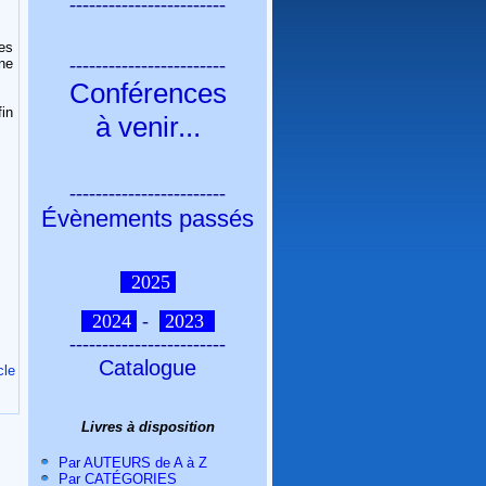
------------------------
es
------------------------
nne
Conférences
in
à venir
...
------------------------
Évènements passés
2025
2024
-
2023
------------------------
Catalogue
cle
Livres à disposition
Par AUTEURS de A à Z
Par CATÉGORIES