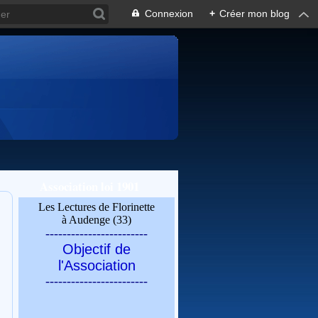
Connexion
+
Créer mon blog
Association loi 1901
Les Lectures de Florinette
à Audenge (33)
------------------------
Objectif de
l'Association
------------------------