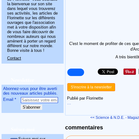
la bienvenue sur son site
dans lequel vous trouverez
ses activités, les articles de
Florinette sur les différents
ouvrages que l'association
met à votre disposition afin
de vous faire découvrir de
nombreux auteurs qui nous
amènent à porter un regard
C'est le moment de profiter de ces quel
différent sur notre monde.
d'Ar
Bonne visite à tous !
A très bient
Contact
Newsletter
S'inscrire à la newsletter
Abonnez-vous pour être averti
des nouveaux articles publiés.
Publié par Florinette
Email
…
<< Science & N.D.E. - Magazi
commentaires
Suivez-moi
Suivez-moi sur