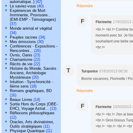
automatique..)
(42)
Le saviez-vous
(40)
Répondre
Expériences de Mort
Imminente, Provisoire...
(EMI-EMP - Témoignages)
F
Florinette
17/03/2013 
(37)
Monde animal et végétal
<br /> <br /> Comme tou
(34)
moment avec toi. Je t'e
Peuples racines
(34)
souhaitant une belle se
Mes émissions
(30)
Conférences - Expositions -
<br />
Rencontres...
(26)
Ovnis, Oanis
(23)
Chamanisme
(22)
Récits de vie
(22)
Histoire du Monde, Savoirs
T
Turquoise
07/03/2013 08:36
Anciens, Archéologie
Mystérieuse
(20)
Bonne vacances, Florinette ! Pro
Intuition - Synchronicité -
6ème sens
(18)
Romans graphiques, BD
Répondre
(16)
Beaux Livres
(14)
Sortie Hors du Corps (OBE-
F
Florinette
15/03/2013 
EHC), Voyage Astral...
(13)
Réflexions philosophiques
<br /> <br /> J'en ai bie
(12)
<br /> Gros bisous Tur
Oracles, Arts divinatoires,
Outils stratégiques
(11)
<br /> <br /> <br /> <br 
Physique Quantique
(11)