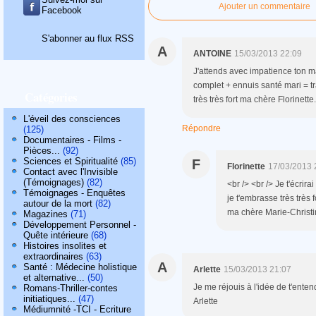
Ajouter un commentaire
Facebook
S'abonner au flux RSS
A
ANTOINE
15/03/2013 22:09
J'attends avec impatience ton m
complet + ennuis santé mari = tr
Catégories
très très fort ma chère Florinette.
L'éveil des consciences
Répondre
(125)
Documentaires - Films -
Pièces...
(92)
Sciences et Spiritualité
(85)
F
Florinette
17/03/2013 
Contact avec l'Invisible
(Témoignages)
(82)
<br /> <br /> Je t'écrir
Témoignages - Enquêtes
je t'embrasse très très 
autour de la mort
(82)
ma chère Marie-Christine
Magazines
(71)
Développement Personnel -
Quête intérieure
(68)
Histoires insolites et
extraordinaires
(63)
A
Santé : Médecine holistique
Arlette
15/03/2013 21:07
et alternative...
(50)
Je me réjouis à l'idée de t'ent
Romans-Thriller-contes
initiatiques...
(47)
Arlette
Médiumnité -TCI - Ecriture