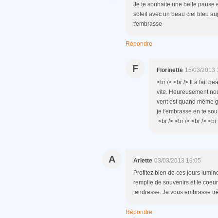
Je te souhaite une belle pause en
soleil avec un beau ciel bleu auj
t'embrasse
Répondre
F
Florinette
15/03/2013 
<br /> <br /> Il a fait 
vite. Heureusement nou
vent est quand même gla
je t'embrasse en te sou
<br /> <br /> <br /> <br 
A
Arlette
03/03/2013 19:05
Profitez bien de ces jours lumi
remplie de souvenirs et le coeu
tendresse. Je vous embrasse trè
Répondre