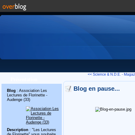
<< Science & N.D.E. - Magazi
Présentation
Blog en pause...
Blog
: Association Les
Lectures de Florinette -
Audenge (33)
Description
: "Les Lectures
de Florinette" vous souhaite