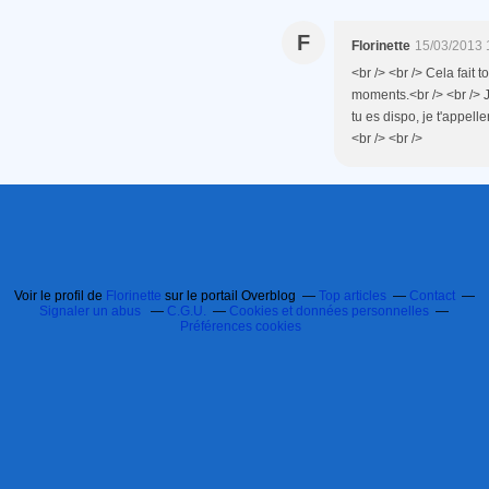
F
Florinette
15/03/2013 
<br /> <br /> Cela fait
moments.<br /> <br /> Je
tu es dispo, je t'appell
<br /> <br />
Voir le profil de
Florinette
sur le portail Overblog
Top articles
Contact
Signaler un abus
C.G.U.
Cookies et données personnelles
Préférences cookies