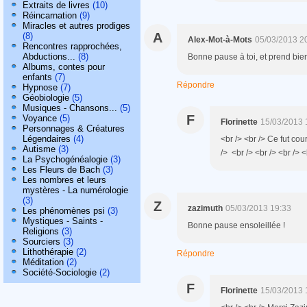
Extraits de livres
(10)
Réincarnation
(9)
Miracles et autres prodiges
A
(8)
Alex-Mot-à-Mots
05/03/2013 2
Rencontres rapprochées,
Abductions...
(8)
Bonne pause à toi, et prend bien 
Albums, contes pour
enfants
(7)
Répondre
Hypnose
(7)
Géobiologie
(5)
Musiques - Chansons...
(5)
F
Voyance
(5)
Florinette
15/03/2013 
Personnages & Créatures
Légendaires
(4)
<br /> <br /> Ce fut cour
Autisme
(3)
/> <br /> <br /> <br /> <
La Psychogénéalogie
(3)
Les Fleurs de Bach
(3)
Les nombres et leurs
mystères - La numérologie
(3)
Z
zazimuth
05/03/2013 19:33
Les phénomènes psi
(3)
Mystiques - Saints -
Bonne pause ensoleillée !
Religions
(3)
Sourciers
(3)
Lithothérapie
(2)
Répondre
Méditation
(2)
Société-Sociologie
(2)
F
Florinette
15/03/2013 