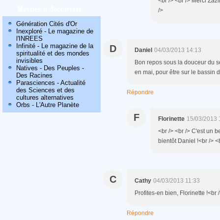
<br /> <br /> Merci Zazi
Revues à découvrir
/>
Génération Cités d'Or
Inexploré - Le magazine de
l'INREES
Infinité - Le magazine de la
D
Daniel
04/03/2013 14:13
spiritualité et des mondes
invisibles
Bon repos sous la douceur du so
Natives - Des Peuples -
en mai, pour être sur le bassin
Des Racines
Parasciences - Actualité
des Sciences et des
Répondre
cultures alternatives
Orbs - L'Autre Planète
F
Florinette
15/03/2013 
<br /> <br /> C'est un 
bientôt Daniel !<br /> <b
C
Cathy
04/03/2013 11:33
Profites-en bien, Florinette !<br 
Répondre