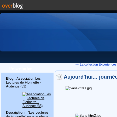
<< La collection Expériences.
Présentation
Aujourd'hui... journ
Blog
: Association Les
Lectures de Florinette -
Audenge (33)
Description
: "Les Lectures
de Florinette" vous souhaite