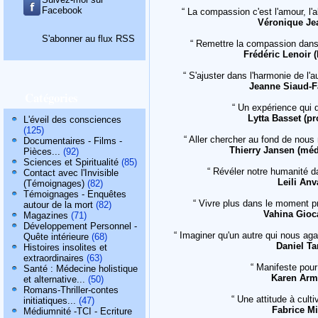
Facebook
“ La compassion c'est l'amour, l'
Véronique Je
S'abonner au flux RSS
“ Remettre la compassion dans 
Frédéric Lenoir (
“ S'ajuster dans l'harmonie de l'a
Jeanne Siaud-F
Catégories
“ Un expérience qui d
Lytta Basset (pr
L'éveil des consciences
(125)
“ Aller chercher au fond de nou
Documentaires - Films -
Thierry Jansen (méd
Pièces...
(92)
Sciences et Spiritualité
(85)
“ Révéler notre humanité da
Contact avec l'Invisible
Leili Anv
(Témoignages)
(82)
Témoignages - Enquêtes
“ Vivre plus dans le moment pré
autour de la mort
(82)
Vahina Gioc
Magazines
(71)
Développement Personnel -
“ Imaginer qu'un autre qui nous aga
Quête intérieure
(68)
Daniel Ta
Histoires insolites et
extraordinaires
(63)
“ Manifeste pou
Santé : Médecine holistique
Karen Arms
et alternative...
(50)
Romans-Thriller-contes
“ Une attitude à cult
initiatiques...
(47)
Fabrice Mi
Médiumnité -TCI - Ecriture