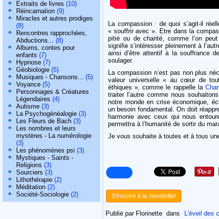
Extraits de livres
(10)
Réincarnation
(9)
Miracles et autres prodiges
La compassion : de quoi s’agit-il rée
(8)
« souffrir avec ». Etre dans la comp
Rencontres rapprochées,
pitié ou de charité, comme l’on peut
Abductions...
(8)
signifie s’intéresser pleinement à l’autre
Albums, contes pour
ainsi d’être attentif à la souffrance d
enfants
(7)
soulager.
Hypnose
(7)
Géobiologie
(5)
La compassion n’est pas non plus néces
Musiques - Chansons...
(5)
valeur universelle « au cœur de toutes
Voyance
(5)
éthiques », comme le rappelle la
Char
Personnages & Créatures
traiter l’autre comme nous souhaitons
Légendaires
(4)
notre monde en crise économique, éco
Autisme
(3)
un besoin fondamental. On doit réappren
La Psychogénéalogie
(3)
harmonie avec ceux qui nous entouren
Les Fleurs de Bach
(3)
permettra à l’humanité de sortir du ma
Les nombres et leurs
mystères - La numérologie
Je vous souhaite à toutes et à tous une
(3)
Les phénomènes psi
(3)
Mystiques - Saints -
Religions
(3)
Sourciers
(3)
Lithothérapie
(2)
Méditation
(2)
Société-Sociologie
(2)
S'inscrire à la newsletter
Publié par Florinette
dans
L'éveil des