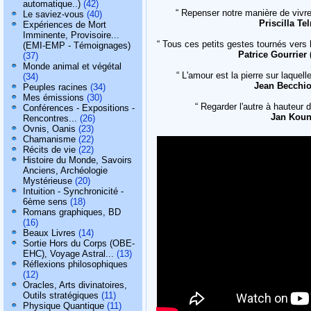
automatique..)
(42)
“ Repenser notre manière de vivr
Le saviez-vous
(40)
Priscilla Te
Expériences de Mort
Imminente, Provisoire...
“ Tous ces petits gestes tournés vers 
(EMI-EMP - Témoignages)
Patrice Gourrier 
(37)
Monde animal et végétal
“ L'amour est la pierre sur laquell
(34)
Jean Becchio
Peuples racines
(34)
Mes émissions
(30)
“ Regarder l'autre à hauteur
Conférences - Expositions -
Jan Koune
Rencontres...
(26)
Ovnis, Oanis
(23)
Chamanisme
(22)
Récits de vie
(22)
Histoire du Monde, Savoirs
Anciens, Archéologie
Mystérieuse
(20)
Intuition - Synchronicité -
6ème sens
(18)
Romans graphiques, BD
(16)
Beaux Livres
(14)
Sortie Hors du Corps (OBE-
EHC), Voyage Astral...
(13)
Réflexions philosophiques
(12)
Oracles, Arts divinatoires,
Outils stratégiques
(11)
Physique Quantique
(11)