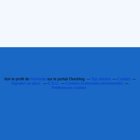
Voir le profil de
Florinette
sur le portail Overblog
Top articles
Contact
Signaler un abus
C.G.U.
Cookies et données personnelles
Préférences cookies