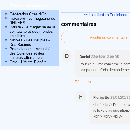
…
Revues à découvrir
Génération Cités d'Or
<< La collection Expériences.
Inexploré - Le magazine de
l'INREES
commentaires
Infinité - Le magazine de la
spiritualité et des mondes
invisibles
Ajouter un commentaire
Natives - Des Peuples -
Des Racines
Parasciences - Actualité
des Sciences et des
D
Daniel
23/04/2013 09:05
cultures alternatives
Orbs - L'Autre Planète
Pour ce qui me concerne la compa
comprendre. Cela demande beau
Répondre
F
Florinette
23/04/2013 
<br /> <br /> Pour moi 
je le vois au quotidien.
<br /> <br /> <br />