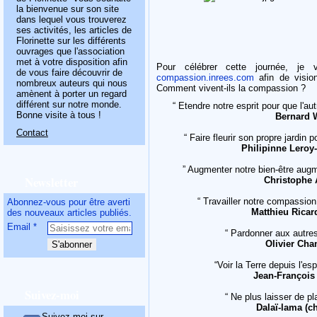
la bienvenue sur son site
dans lequel vous trouverez
ses activités, les articles de
Florinette sur les différents
ouvrages que l'association
met à votre disposition afin
Pour célébrer cette journée, je
de vous faire découvrir de
compassion.inrees.com
afin de visio
nombreux auteurs qui nous
Comment vivent-ils la compassion ?
amènent à porter un regard
différent sur notre monde.
“ Etendre notre esprit pour que l'a
Bonne visite à tous !
Bernard W
Contact
“ Faire fleurir son propre jardin
Philipinne Leroy
” Augmenter notre bien-être augm
Newsletter
Christophe 
“ Travailler notre compassion
Abonnez-vous pour être averti
Matthieu Ricar
des nouveaux articles publiés.
Email
“ Pardonner aux autre
Olivier Cha
“Voir la Terre depuis l'e
Jean-François 
Suivez-moi
“ Ne plus laisser de pl
Dalaï-lama (ch
Suivez-moi sur