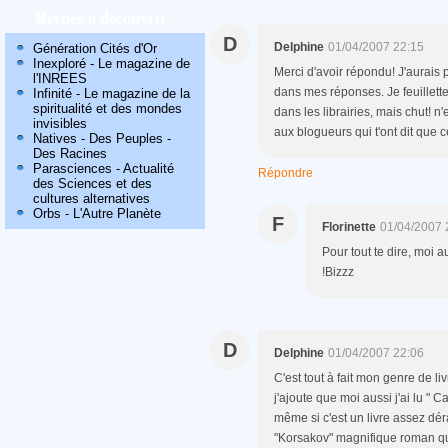
Revues à découvrir
D
Delphine
01/04/2007 22:15
Génération Cités d'Or
Inexploré - Le magazine de
Merci d'avoir répondu! J'aurais
l'INREES
dans mes réponses. Je feuillett
Infinité - Le magazine de la
spiritualité et des mondes
dans les librairies, mais chut! n
invisibles
aux blogueurs qui t'ont dit que ce
Natives - Des Peuples -
Des Racines
Parasciences - Actualité
Répondre
des Sciences et des
cultures alternatives
Orbs - L'Autre Planète
F
Florinette
01/04/2007 
Pour tout te dire, moi a
!Bizzz
D
Delphine
01/04/2007 22:06
C'est tout à fait mon genre de liv
j'ajoute que moi aussi j'ai lu " 
même si c'est un livre assez dé
"Korsakov" magnifique roman que 