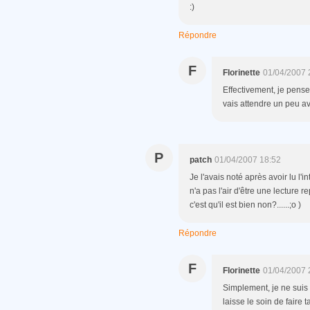
:)
Répondre
F
Florinette
01/04/2007 
Effectivement, je pense 
vais attendre un peu av
P
patch
01/04/2007 18:52
Je l'avais noté après avoir lu l'in
n'a pas l'air d'être une lecture re
c'est qu'il est bien non?......;o )
Répondre
F
Florinette
01/04/2007 
Simplement, je ne suis p
laisse le soin de faire t