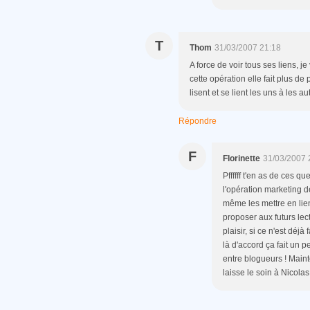
T
Thom
31/03/2007 21:18
A force de voir tous ses liens, 
cette opération elle fait plus de
lisent et se lient les uns à les au
Répondre
F
Florinette
31/03/2007 
Pffffff t'en as de ces qu
l'opération marketing d
même les mettre en liens
proposer aux futurs lec
plaisir, si ce n'est déjà
là d'accord ça fait un p
entre blogueurs ! Maint
laisse le soin à Nicol