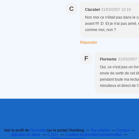
C
Clarabel
31/03/2007 10:16
Non moi ce n'était pas dans le c
avant !!!! :D Et je n'ai pas aim
comme moi, non ?
Répondre
F
Florinette
31/03/2007 
Oui, ce n'est pas un liv
envie de sortir de cet é
pendant toute ma lectur
minutieux et direct de l'a
Voir le profil de
Florinette
sur le portail Overblog
Top articles
Contact
Signaler un abus
C.G.U.
Cookies et données personnelles