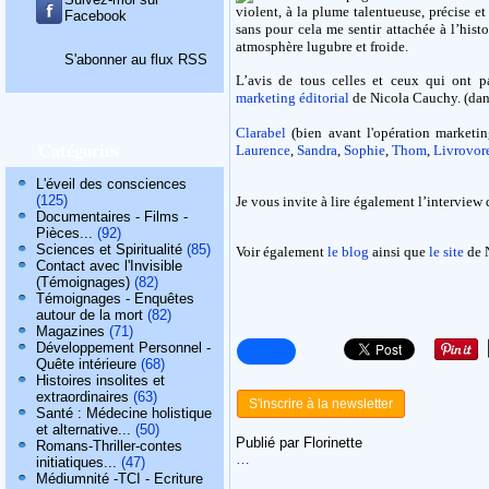
violent, à la plume talentueuse, précise et
Facebook
sans pour cela me sentir attachée à l’histoi
atmosphère lugubre et froide.
S'abonner au flux RSS
L’avis de tous celles et ceux qui ont p
marketing éditorial
de Nicola Cauchy. (dans
Clarabel
(bien avant l'opération marketi
Catégories
Laurence
,
Sandra
,
Sophie
,
Thom
,
Livrovor
L'éveil des consciences
(125)
Je vous invite à lire également l’interview
Documentaires - Films -
Pièces...
(92)
Sciences et Spiritualité
(85)
Voir également
le blog
ainsi que
le site
de 
Contact avec l'Invisible
(Témoignages)
(82)
Témoignages - Enquêtes
autour de la mort
(82)
Magazines
(71)
Développement Personnel -
Quête intérieure
(68)
Histoires insolites et
extraordinaires
(63)
S'inscrire à la newsletter
Santé : Médecine holistique
et alternative...
(50)
Publié par Florinette
Romans-Thriller-contes
…
initiatiques...
(47)
Médiumnité -TCI - Ecriture