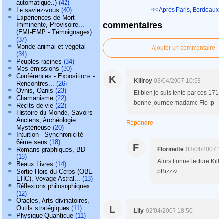
automatique..)
(42)
Le saviez-vous
(40)
<< Après Paris, Bordeaux
Expériences de Mort
commentaires
Imminente, Provisoire...
(EMI-EMP - Témoignages)
(37)
Monde animal et végétal
Ajouter un commentaire
(34)
Peuples racines
(34)
Mes émissions
(30)
Conférences - Expositions -
K
Killroy
03/04/2007 10:53
Rencontres...
(26)
Ovnis, Oanis
(23)
Et bien je suis tenté par ces 171
Chamanisme
(22)
bonne journée madame Flo :p
Récits de vie
(22)
Histoire du Monde, Savoirs
Anciens, Archéologie
Répondre
Mystérieuse
(20)
Intuition - Synchronicité -
6ème sens
(18)
F
Romans graphiques, BD
Florinette
03/04/2007 
(16)
Alors bonne lecture Killr
Beaux Livres
(14)
Sortie Hors du Corps (OBE-
pBizzzz
EHC), Voyage Astral...
(13)
Réflexions philosophiques
(12)
Oracles, Arts divinatoires,
L
Outils stratégiques
(11)
Lily
02/04/2007 18:50
Physique Quantique
(11)