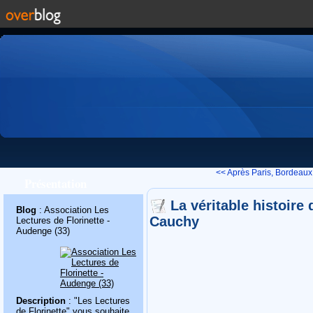
<< Après Paris, Bordeaux
Présentation
La véritable histoire
Blog
: Association Les
Cauchy
Lectures de Florinette -
Audenge (33)
Description
: "Les Lectures
de Florinette" vous souhaite