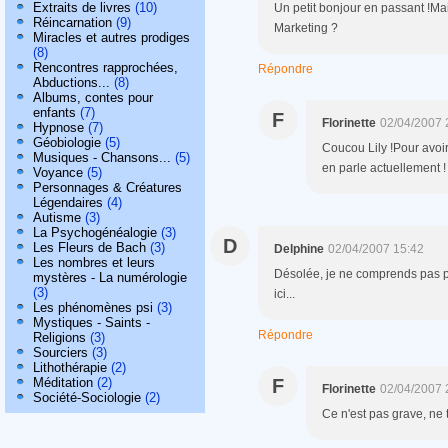
Extraits de livres
(10)
Un petit bonjour en passant !Mai
Réincarnation
(9)
Marketing ?
Miracles et autres prodiges
(8)
Rencontres rapprochées,
Répondre
Abductions...
(8)
Albums, contes pour
enfants
(7)
F
Florinette
02/04/2007 
Hypnose
(7)
Géobiologie
(5)
Coucou Lily !Pour avoir 
Musiques - Chansons...
(5)
en parle actuellement !
Voyance
(5)
Personnages & Créatures
Légendaires
(4)
Autisme
(3)
La Psychogénéalogie
(3)
D
Les Fleurs de Bach
(3)
Delphine
02/04/2007 15:42
Les nombres et leurs
Désolée, je ne comprends pas p
mystères - La numérologie
(3)
ici...
Les phénomènes psi
(3)
Mystiques - Saints -
Répondre
Religions
(3)
Sourciers
(3)
Lithothérapie
(2)
Méditation
(2)
F
Florinette
02/04/2007 
Société-Sociologie
(2)
Ce n'est pas grave, ne t'