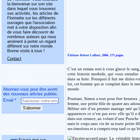
la bienvenue sur son site
dans lequel vous trouverez
ses activités, les articles de
Florinette sur les différents
ouvrages que l'association
met à votre disposition afin
de vous faire découvrir de
nombreux auteurs qui nous
amènent à porter un regard
différent sur notre monde.
Bonne visite à tous !
Éditions Robert Laffont
, 2006, 171 pages.
Contact
C’est un roman noir à vous glacer le sang,
cette histoire morbide, qui vous entraîne
Newsletter
dans sa fuite. Pourquoi il fuit me diriez-v
lui, cet homme qui se complait dans le me
monde.
Abonnez-vous pour être averti
des nouveaux articles publiés.
Pourtant, Simon a tout pour être heureux ;
Email
femme, une petite fille de quatre ans adorab
Hélène née d’un premier mariage raté qu’il
apparences ce n’est pas avec elle qu’il a dé
dans son errance, au volant d’une Porsche 
mais le corps sans vie de sa toute petite fi
Suivez-moi
ses émotions et a compris trop tard ce qu’ét
« La véritable hist
Suivez-moi sur