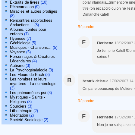
Extraits de livres
(10)
polar irlandais...grrrr encore un
Réincarnation
(9)
titre (on est accro ou on ne l'es
Miracles et autres prodiges
DimancheKatell
(8)
Rencontres rapprochées,
Abductions...
(8)
Répondre
Albums, contes pour
enfants
(7)
Hypnose
(7)
F
Géobiologie
(5)
Florinette
18/02/2007 
Musiques - Chansons...
(5)
Je t'en prie Katell !Co
Voyance
(5)
Personnages & Créatures
soirée !
Légendaires
(4)
Autisme
(3)
La Psychogénéalogie
(3)
Les Fleurs de Bach
(3)
Les nombres et leurs
B
beatrix delarue
17/02/2007 14:
mystères - La numérologie
(3)
On parle beaucoup de Molière e
Les phénomènes psi
(3)
Mystiques - Saints -
Répondre
Religions
(3)
Sourciers
(3)
Lithothérapie
(2)
Méditation
(2)
F
Florinette
17/02/2007 
Société-Sociologie
(2)
Non je ne suis pas encor