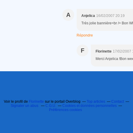
A
Anjelica
16/02/2007 20:19
Très jolie bannière<br /> Bon WE
Répondre
F
Florinette
17/02/2007 
Merci Anjelica !Bon we
Voir le profil de
Florinette
sur le portail Overblog
Top articles
Contact
Signaler un abus
C.G.U.
Cookies et données personnelles
Préférences cookies