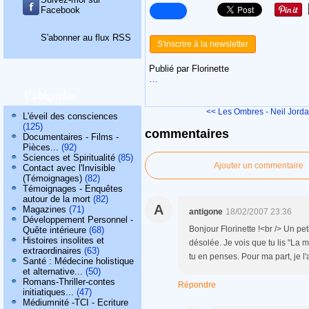
Facebook
S'abonner au flux RSS
S'inscrire à la newsletter
Publié par Florinette
…
Catégories
<< Les Ombres - Neil Jord
L'éveil des consciences
(125)
commentaires
Documentaires - Films -
Pièces...
(92)
Sciences et Spiritualité
(85)
Ajouter un commentaire
Contact avec l'Invisible
(Témoignages)
(82)
Témoignages - Enquêtes
autour de la mort
(82)
A
Magazines
(71)
antigone
18/02/2007 23:36
Développement Personnel -
Bonjour Florinette !<br /> Un pet
Quête intérieure
(68)
Histoires insolites et
désolée. Je vois que tu lis "La m
extraordinaires
(63)
tu en penses. Pour ma part, je l'a
Santé : Médecine holistique
et alternative...
(50)
Romans-Thriller-contes
Répondre
initiatiques...
(47)
Médiumnité -TCI - Ecriture