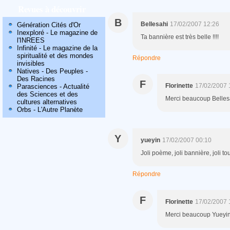
Revues à découvrir
B
Bellesahi
17/02/2007 12:26
Génération Cités d'Or
Inexploré - Le magazine de
Ta bannière est très belle !!!!
l'INREES
Infinité - Le magazine de la
spiritualité et des mondes
Répondre
invisibles
Natives - Des Peuples -
Des Racines
F
Florinette
17/02/2007 
Parasciences - Actualité
des Sciences et des
Merci beaucoup Belles
cultures alternatives
Orbs - L'Autre Planète
Y
yueyin
17/02/2007 00:10
Joli poème, joli bannière, joli tout
Répondre
F
Florinette
17/02/2007 
Merci beaucoup Yueyin