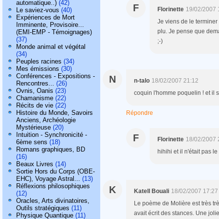
automatique..)
(42)
F
Florinette
19/02/2007 
Le saviez-vous
(40)
Expériences de Mort
Je viens de le terminer
Imminente, Provisoire...
plu. Je pense que demai
(EMI-EMP - Témoignages)
(37)
;-)
Monde animal et végétal
(34)
Peuples racines
(34)
Mes émissions
(30)
Conférences - Expositions -
N
n-talo
18/02/2007 21:12
Rencontres...
(26)
Ovnis, Oanis
(23)
coquin l'homme poquelin ! et il s
Chamanisme
(22)
Récits de vie
(22)
Histoire du Monde, Savoirs
Répondre
Anciens, Archéologie
Mystérieuse
(20)
Intuition - Synchronicité -
F
Florinette
18/02/2007 
6ème sens
(18)
Romans graphiques, BD
hihihi et il n'était pas le s
(16)
Beaux Livres
(14)
Sortie Hors du Corps (OBE-
EHC), Voyage Astral...
(13)
Réflexions philosophiques
K
Katell Bouali
18/02/2007 17:27
(12)
Oracles, Arts divinatoires,
Le poème de Molière est très trè
Outils stratégiques
(11)
avait écrit des stances. Une joli
Physique Quantique
(11)