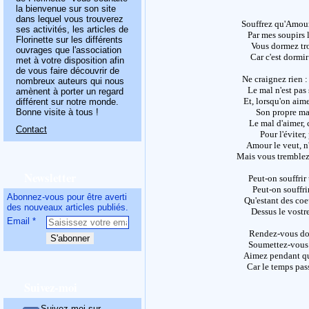
la bienvenue sur son site
dans lequel vous trouverez
Souffrez qu'Amour 
ses activités, les articles de
Par mes soupirs 
Florinette sur les différents
Vous dormez tro
ouvrages que l'association
Car c'est dormir
met à votre disposition afin
de vous faire découvrir de
Ne craignez rien 
nombreux auteurs qui nous
Le mal n'est pas 
amènent à porter un regard
Et, lorsqu'on aime
différent sur notre monde.
Bonne visite à tous !
Son propre mal
Le mal d'aimer, c
Contact
Pour l'éviter
Amour le veut, n'
Mais vous tremblez 
Newsletter
Peut-on souffrir
Peut-on souffri
Abonnez-vous pour être averti
Qu'estant des coe
des nouveaux articles publiés.
Dessus le vostr
Email
Rendez-vous do
Soumettez-vous
Aimez pendant qu
Car le temps pass
Suivez-moi
Suivez-moi sur