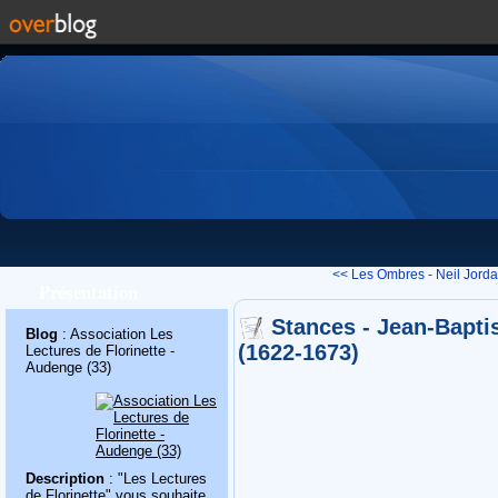
<< Les Ombres - Neil Jord
Présentation
Stances - Jean-Baptis
Blog
: Association Les
(1622-1673)
Lectures de Florinette -
Audenge (33)
Description
: "Les Lectures
de Florinette" vous souhaite