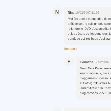
N
Nina
16/02/2007 21:26
Molière quelle bonne idée de no
a été le voir, je suis un peu sce
attendre le DVD c'est embêtant 
et les décors de l'époque c'est 
bandeau est très beau c'est vrai
Répondre
F
Florinette
17/02/2007 
Merci Nina !Mon père est
sont somptueux, mais tu 
bloggeuses ci-dessous
et Cathe) :http://chez.
laurent-tirard.htmlChez
blog.com/article-56318