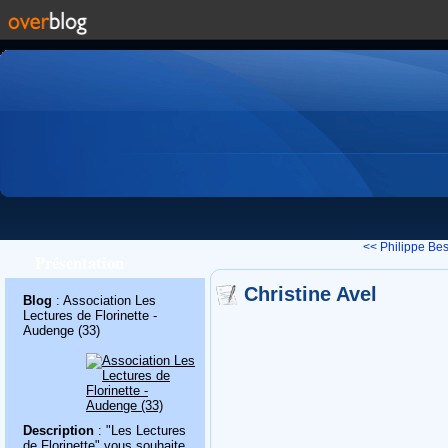
<< Philippe Be
Présentation
Christine Avel
Blog
: Association Les
Lectures de Florinette -
Audenge (33)
Description
: "Les Lectures
de Florinette" vous souhaite