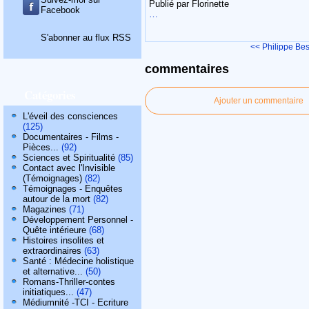
Publié par Florinette
Facebook
…
S'abonner au flux RSS
<< Philippe Be
commentaires
Catégories
Ajouter un commentaire
L'éveil des consciences
(125)
Documentaires - Films -
Pièces...
(92)
Sciences et Spiritualité
(85)
Contact avec l'Invisible
(Témoignages)
(82)
Témoignages - Enquêtes
autour de la mort
(82)
Magazines
(71)
Développement Personnel -
Quête intérieure
(68)
Histoires insolites et
extraordinaires
(63)
Santé : Médecine holistique
et alternative...
(50)
Romans-Thriller-contes
initiatiques...
(47)
Médiumnité -TCI - Ecriture