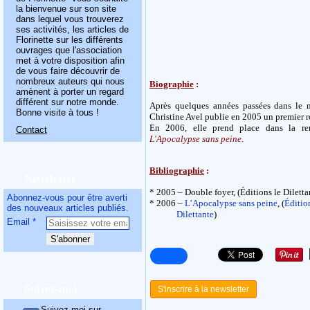
la bienvenue sur son site
dans lequel vous trouverez
ses activités, les articles de
Florinette sur les différents
ouvrages que l'association
met à votre disposition afin
de vous faire découvrir de
nombreux auteurs qui nous
Biographie
:
amènent à porter un regard
différent sur notre monde.
Après quelques années passées dans le 
Bonne visite à tous !
Christine Avel publie en 2005 un premier
En 2006, elle prend place dans la rent
Contact
L'Apocalypse sans peine
.
Bibliographie
:
Newsletter
* 2005 – Double foyer, (Éditions le Diletta
Abonnez-vous pour être averti
* 2006 –
L’Apocalypse sans peine
, (
Éditio
des nouveaux articles publiés.
Dilettante
)
Email
Suivez-moi
S'inscrire à la newsletter
Suivez-moi sur