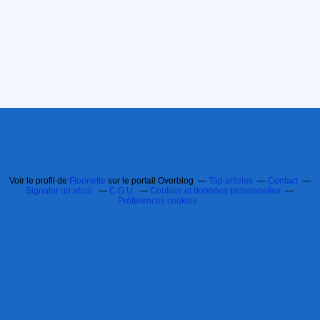
Voir le profil de
Florinette
sur le portail Overblog
Top articles
Contact
Signaler un abus
C.G.U.
Cookies et données personnelles
Préférences cookies