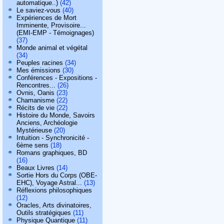
automatique..)
(42)
Le saviez-vous
(40)
Expériences de Mort
Imminente, Provisoire...
(EMI-EMP - Témoignages)
(37)
Monde animal et végétal
(34)
Peuples racines
(34)
Mes émissions
(30)
Conférences - Expositions -
Rencontres...
(26)
Ovnis, Oanis
(23)
Chamanisme
(22)
Récits de vie
(22)
Histoire du Monde, Savoirs
Anciens, Archéologie
Mystérieuse
(20)
Intuition - Synchronicité -
6ème sens
(18)
Romans graphiques, BD
(16)
Beaux Livres
(14)
Sortie Hors du Corps (OBE-
EHC), Voyage Astral...
(13)
Réflexions philosophiques
(12)
Oracles, Arts divinatoires,
Outils stratégiques
(11)
Physique Quantique
(11)