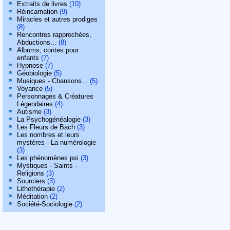
Extraits de livres
(10)
Réincarnation
(9)
Miracles et autres prodiges
(8)
Rencontres rapprochées,
Abductions...
(8)
Albums, contes pour
enfants
(7)
Hypnose
(7)
Géobiologie
(5)
Musiques - Chansons...
(5)
Voyance
(5)
Personnages & Créatures
Légendaires
(4)
Autisme
(3)
La Psychogénéalogie
(3)
Les Fleurs de Bach
(3)
Les nombres et leurs
mystères - La numérologie
(3)
Les phénomènes psi
(3)
Mystiques - Saints -
Religions
(3)
Sourciers
(3)
Lithothérapie
(2)
Méditation
(2)
Société-Sociologie
(2)