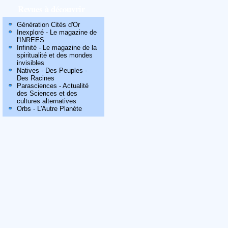
Revues à découvrir
Génération Cités d'Or
Inexploré - Le magazine de
l'INREES
Infinité - Le magazine de la
spiritualité et des mondes
invisibles
Natives - Des Peuples -
Des Racines
Parasciences - Actualité
des Sciences et des
cultures alternatives
Orbs - L'Autre Planète