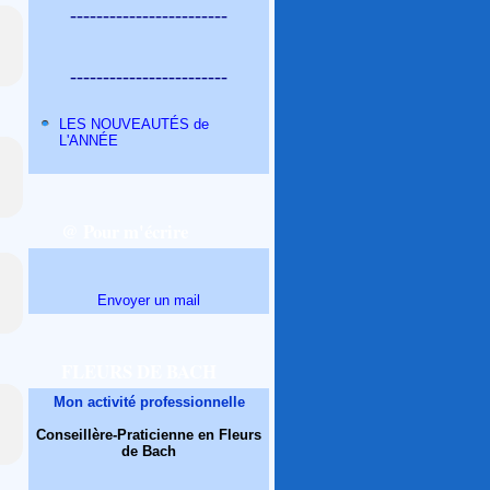
------------------------
------------------------
LES NOUVEAUTÉS de
L'ANNÉE
@ Pour m'écrire
Envoyer un mail
FLEURS DE BACH
Mon activité professionnelle
Conseillère-Praticienne en Fleurs
de Bach