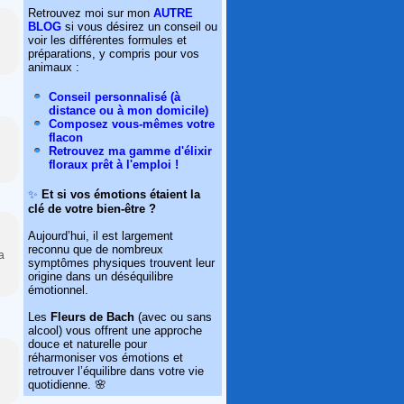
Retrouvez moi sur mon
AUTRE
BLOG
si vous désirez un conseil ou
voir les différentes formules et
préparations, y compris pour vos
animaux :
Conseil personnalisé (à
distance ou à mon domicile)
Composez vous-mêmes votre
flacon
Retrouvez ma gamme d'élixir
floraux prêt à l'emploi !
✨
Et si vos émotions étaient la
clé de votre bien-être ?
Aujourd’hui, il est largement
reconnu que de nombreux
a
symptômes physiques trouvent leur
origine dans un déséquilibre
émotionnel.
Les
Fleurs de Bach
(avec ou sans
alcool) vous offrent une approche
douce et naturelle pour
réharmoniser vos émotions et
retrouver l’équilibre dans votre vie
quotidienne. 🌸