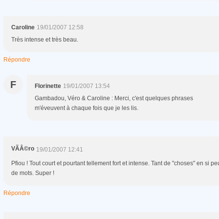
Caroline
19/01/2007 12:58
Très intense et très beau.
Répondre
F
Florinette
19/01/2007 13:54
Gambadou, Véro & Caroline : Merci, c'est quelques phrases
m'éveuvent à chaque fois que je les lis.
VÃÂ©ro
19/01/2007 12:41
Pfiou ! Tout court et pourtant tellement fort et intense. Tant de "choses" en si pe
de mots. Super !
Répondre