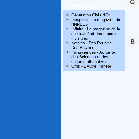
G
Revues à découvrir
Génération Cités d'Or
Inexploré - Le magazine de
l'INREES
Infinité - Le magazine de la
spiritualité et des mondes
invisibles
B
Natives - Des Peuples -
Des Racines
Parasciences - Actualité
des Sciences et des
cultures alternatives
Orbs - L'Autre Planète