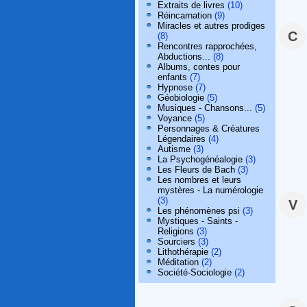
Extraits de livres
(10)
Réincarnation
(9)
Miracles et autres prodiges
C
(8)
Rencontres rapprochées,
Abductions...
(8)
Albums, contes pour
enfants
(7)
Hypnose
(7)
Géobiologie
(5)
Musiques - Chansons...
(5)
Voyance
(5)
Personnages & Créatures
Légendaires
(4)
Autisme
(3)
La Psychogénéalogie
(3)
Les Fleurs de Bach
(3)
Les nombres et leurs
mystères - La numérologie
(3)
V
Les phénomènes psi
(3)
Mystiques - Saints -
Religions
(3)
Sourciers
(3)
Lithothérapie
(2)
Méditation
(2)
Société-Sociologie
(2)