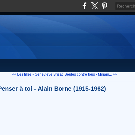
<< Les filles - Geneviève Brisac
Seules contre tous - Miriam... >>
Penser à toi - Alain Borne (1915-1962)