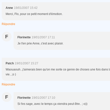
Anne
19/01/2007 15:42
Merci, Flo, pour ce petit moment d'émotion.
Répondre
F
Florinette
19/01/2007 17:11
Je t'en prie Anne, c'est avec plaisir.
Patch
19/01/2007 15:27
Waouaouh...j'aimerais bien qu'on me sorte ce genre de choses une fois dans l
vie...;o )
Répondre
F
Florinette
19/01/2007 17:10
Si t'es sage, avec le temps ça viendra peut être.. ;-o))