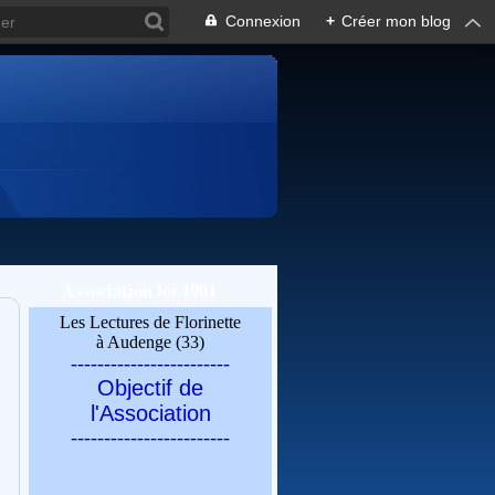
Connexion
+
Créer mon blog
Association loi 1901
Les Lectures de Florinette
à Audenge (33)
------------------------
Objectif de
l'Association
------------------------