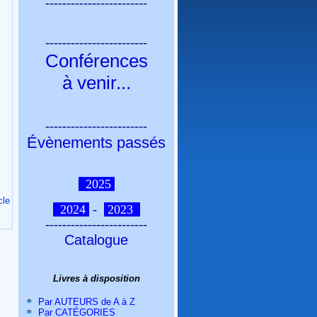
------------------------
------------------------
Conférences
à venir
...
------------------------
Évènements passés
2025
cle
2024
-
2023
------------------------
Catalogue
Livres à disposition
Par AUTEURS de A à Z
Par CATÉGORIES