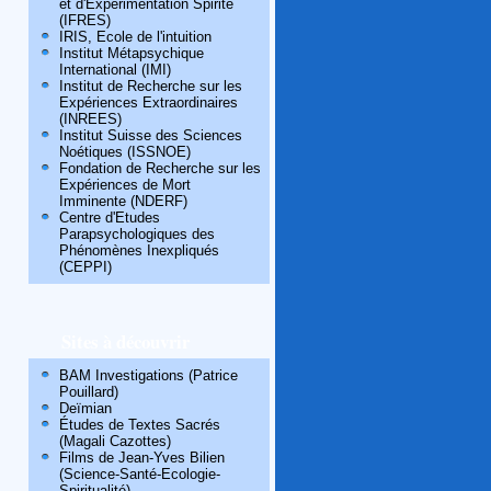
et d'Expérimentation Spirite
(IFRES)
IRIS, Ecole de l'intuition
Institut Métapsychique
International (IMI)
Institut de Recherche sur les
Expériences Extraordinaires
(INREES)
Institut Suisse des Sciences
Noétiques (ISSNOE)
Fondation de Recherche sur les
Expériences de Mort
Imminente (NDERF)
Centre d'Etudes
Parapsychologiques des
Phénomènes Inexpliqués
(CEPPI)
Sites à découvrir
BAM Investigations (Patrice
Pouillard)
Deïmian
Études de Textes Sacrés
(Magali Cazottes)
Films de Jean-Yves Bilien
(Science-Santé-Ecologie-
Spiritualité)