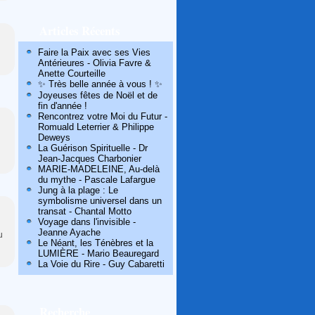
Articles Récents
Faire la Paix avec ses Vies
Antérieures - Olivia Favre &
Anette Courteille
✨ Très belle année à vous ! ✨
Joyeuses fêtes de Noël et de
fin d'année !
Rencontrez votre Moi du Futur -
Romuald Leterrier & Philippe
Deweys
La Guérison Spirituelle - Dr
Jean-Jacques Charbonier
MARIE-MADELEINE, Au-delà
du mythe - Pascale Lafargue
Jung à la plage : Le
symbolisme universel dans un
transat - Chantal Motto
Voyage dans l'invisible -
Jeanne Ayache
u
Le Néant, les Ténèbres et la
LUMIÈRE - Mario Beauregard
La Voie du Rire - Guy Cabaretti
Recherche