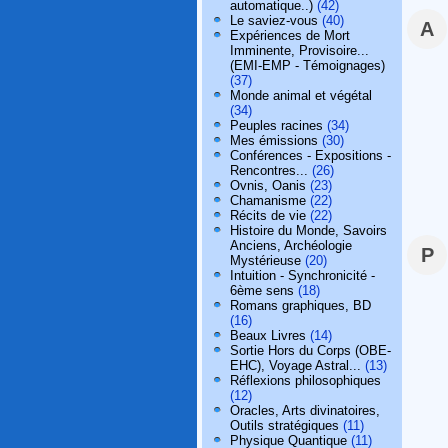
automatique..)
(42)
Le saviez-vous
(40)
A
Expériences de Mort
Imminente, Provisoire...
(EMI-EMP - Témoignages)
(37)
Monde animal et végétal
(34)
Peuples racines
(34)
Mes émissions
(30)
Conférences - Expositions -
Rencontres...
(26)
Ovnis, Oanis
(23)
Chamanisme
(22)
Récits de vie
(22)
Histoire du Monde, Savoirs
Anciens, Archéologie
P
Mystérieuse
(20)
Intuition - Synchronicité -
6ème sens
(18)
Romans graphiques, BD
(16)
Beaux Livres
(14)
Sortie Hors du Corps (OBE-
EHC), Voyage Astral...
(13)
Réflexions philosophiques
(12)
Oracles, Arts divinatoires,
Outils stratégiques
(11)
Physique Quantique
(11)