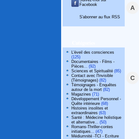
Facebook
A
S'abonner au flux RSS
Catégories
L'éveil des consciences
(125)
Documentaires - Films -
Pièces...
(92)
Sciences et Spiritualité
(85)
Contact avec l'Invisible
C
(Témoignages)
(82)
Témoignages - Enquêtes
autour de la mort
(82)
Magazines
(71)
Développement Personnel -
Quête intérieure
(68)
Histoires insolites et
extraordinaires
(63)
Santé : Médecine holistique
et alternative...
(50)
Romans-Thriller-contes
initiatiques...
(47)
Médiumnité -TCI - Ecriture