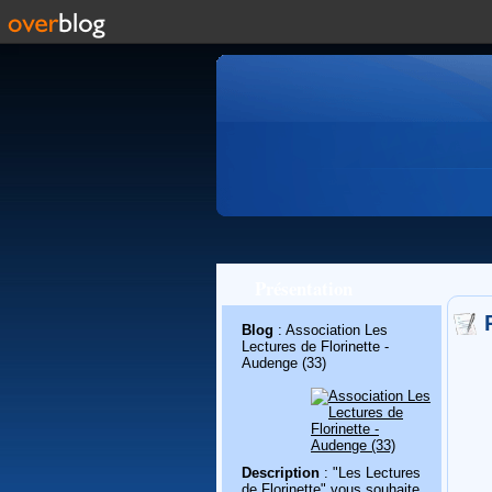
Présentation
Blog
: Association Les
Lectures de Florinette -
Audenge (33)
Description
: "Les Lectures
de Florinette" vous souhaite