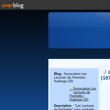
Présentation
Blog
: Association Les
(18
Lectures de Florinette -
Audenge (33)
Description
: "Les Lectures
de Florinette" vous souhaite