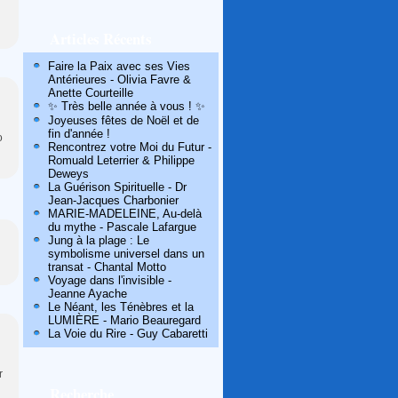
Articles Récents
Faire la Paix avec ses Vies
Antérieures - Olivia Favre &
Anette Courteille
✨ Très belle année à vous ! ✨
Joyeuses fêtes de Noël et de
fin d'année !
o
Rencontrez votre Moi du Futur -
Romuald Leterrier & Philippe
Deweys
La Guérison Spirituelle - Dr
Jean-Jacques Charbonier
MARIE-MADELEINE, Au-delà
du mythe - Pascale Lafargue
Jung à la plage : Le
symbolisme universel dans un
transat - Chantal Motto
Voyage dans l'invisible -
Jeanne Ayache
Le Néant, les Ténèbres et la
LUMIÈRE - Mario Beauregard
La Voie du Rire - Guy Cabaretti
r
Recherche