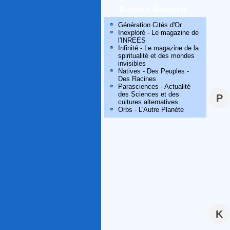
Revues à découvrir
Génération Cités d'Or
Inexploré - Le magazine de
l'INREES
Infinité - Le magazine de la
spiritualité et des mondes
invisibles
Natives - Des Peuples -
Des Racines
Parasciences - Actualité
des Sciences et des
P
cultures alternatives
Orbs - L'Autre Planète
K