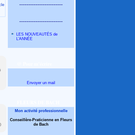
------------------------
cle
------------------------
LES NOUVEAUTÉS de
L'ANNÉE
@ Pour m'écrire
é
Envoyer un mail
FLEURS DE BACH
Mon activité professionnelle
Conseillère-Praticienne en Fleurs
de Bach
)