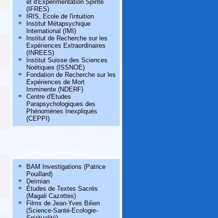
et d'Expérimentation Spirite
(IFRES)
IRIS, Ecole de l'intuition
Institut Métapsychique
International (IMI)
Institut de Recherche sur les
Expériences Extraordinaires
(INREES)
Institut Suisse des Sciences
Noétiques (ISSNOE)
Fondation de Recherche sur les
Expériences de Mort
Imminente (NDERF)
Centre d'Etudes
Parapsychologiques des
Phénomènes Inexpliqués
(CEPPI)
Sites à découvrir
BAM Investigations (Patrice
Pouillard)
Deïmian
Études de Textes Sacrés
(Magali Cazottes)
Films de Jean-Yves Bilien
(Science-Santé-Ecologie-
Spiritualité)