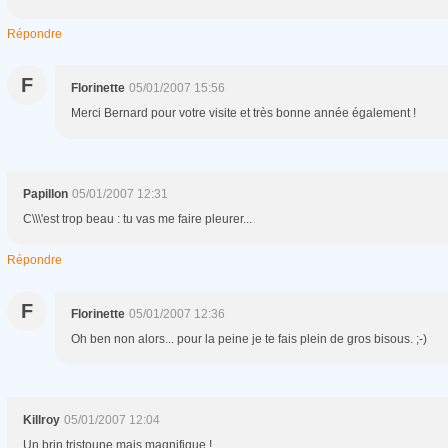
Répondre
F
Florinette
05/01/2007 15:56
Merci Bernard pour votre visite et très bonne année également !
Papillon
05/01/2007 12:31
C\\\'est trop beau : tu vas me faire pleurer...
Répondre
F
Florinette
05/01/2007 12:36
Oh ben non alors... pour la peine je te fais plein de gros bisous. ;-)
Killroy
05/01/2007 12:04
Un brin tristoune mais magnifique !