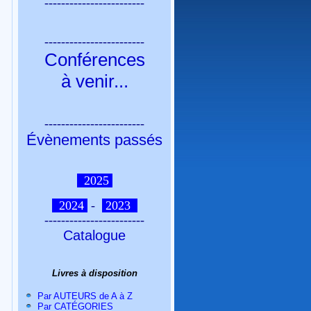
------------------------
------------------------
Conférences
à venir
...
------------------------
Évènements passés
2025
2024
-
2023
------------------------
Catalogue
Livres à disposition
Par AUTEURS de A à Z
Par CATÉGORIES