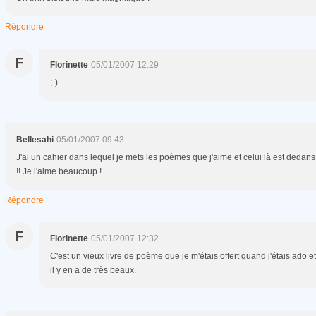
Répondre
F
Florinette
05/01/2007 12:29
;-)
Bellesahi
05/01/2007 09:43
J'ai un cahier dans lequel je mets les poèmes que j'aime et celui là est dedans
!! Je l'aime beaucoup !
Répondre
F
Florinette
05/01/2007 12:32
C'est un vieux livre de poème que je m'étais offert quand j'étais ado et
il y en a de très beaux.