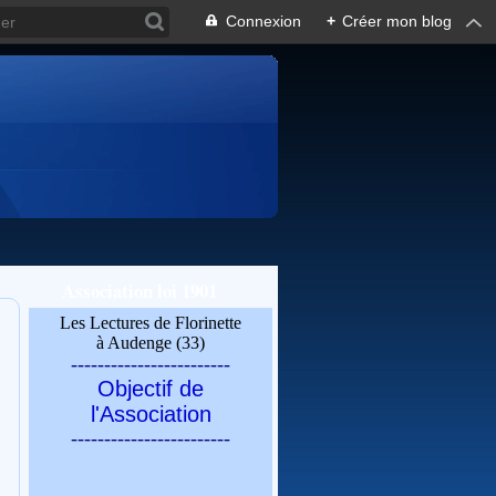
Connexion
+
Créer mon blog
Association loi 1901
Les Lectures de Florinette
à Audenge (33)
------------------------
Objectif de
l'Association
------------------------