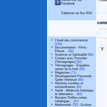
Publié
Facebook
…
S'abonner au flux RSS
comm
Catégories
L'éveil des consciences
(125)
Documentaires - Films -
Y
Pièces...
(92)
Sciences et Spiritualité
(85)
Contact avec l'Invisible
(Témoignages)
(82)
Témoignages - Enquêtes
autour de la mort
(82)
Magazines
(71)
Développement Personnel -
Quête intérieure
(68)
Histoires insolites et
extraordinaires
(63)
Santé : Médecine holistique
et alternative...
(50)
Romans-Thriller-contes
initiatiques...
(47)
Médiumnité -TCI - Ecriture