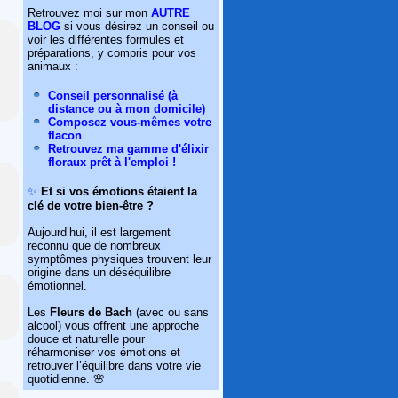
Retrouvez moi sur mon
AUTRE
BLOG
si vous désirez un conseil ou
voir les différentes formules et
préparations, y compris pour vos
animaux :
Conseil personnalisé (à
distance ou à mon domicile)
Composez vous-mêmes votre
flacon
Retrouvez ma gamme d'élixir
floraux prêt à l'emploi !
✨
Et si vos émotions étaient la
clé de votre bien-être ?
Aujourd’hui, il est largement
reconnu que de nombreux
symptômes physiques trouvent leur
origine dans un déséquilibre
émotionnel.
Les
Fleurs de Bach
(avec ou sans
alcool) vous offrent une approche
douce et naturelle pour
réharmoniser vos émotions et
retrouver l’équilibre dans votre vie
quotidienne. 🌸