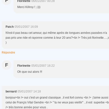
F
Florinette
06/01/2007 00:28
Merci Killroy ! ;-)))
Patch
05/01/2007 16:09
N'est-il pas beau cet amour, qui même après de longues années passées n'a
pas pris une ride et rayonne comme à leur 20 ans?<br /> Très joli florinette.....;
)
Répondre
F
Florinette
05/01/2007 16:22
Oh que oui alors !!!
bernard
05/01/2007 14:18
bonjour<br /> oui c'est un grand classique ..il est fort connu <br /> j'aime aussi
celui de Françis Vital Gendre <br /> " tu ne veux pas vieillir" ...il est superbe <b
/> très bonne année pour vous .