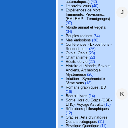
automatique..)
(42)
Le saviez-vous
(40)
Expériences de Mort
J
Imminente, Provisoire...
(EMI-EMP - Témoignages)
(37)
Monde animal et végétal
(34)
Peuples racines
(34)
Mes émissions
(30)
Conférences - Expositions -
Rencontres...
(26)
Ovnis, Oanis
(23)
Chamanisme
(22)
Récits de vie
(22)
Histoire du Monde, Savoirs
Anciens, Archéologie
Mystérieuse
(20)
Intuition - Synchronicité -
6ème sens
(18)
Romans graphiques, BD
(16)
K
Beaux Livres
(14)
Sortie Hors du Corps (OBE-
EHC), Voyage Astral...
(13)
Réflexions philosophiques
(12)
Oracles, Arts divinatoires,
Outils stratégiques
(11)
Physique Quantique
(11)