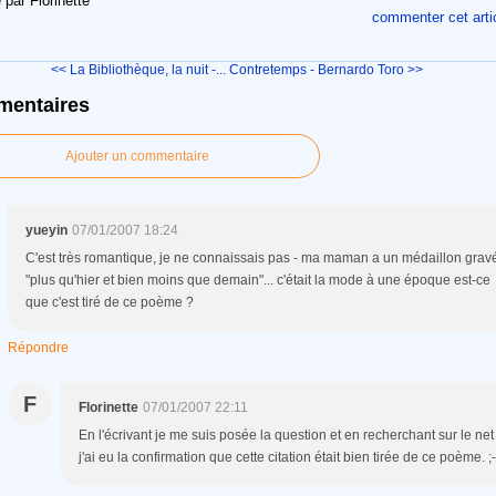
 par Florinette
commenter cet arti
<< La Bibliothèque, la nuit -...
Contretemps - Bernardo Toro >>
entaires
Ajouter un commentaire
yueyin
07/01/2007 18:24
C'est très romantique, je ne connaissais pas - ma maman a un médaillon grav
"plus qu'hier et bien moins que demain"... c'était la mode à une époque est-ce
que c'est tiré de ce poème ?
Répondre
F
Florinette
07/01/2007 22:11
En l'écrivant je me suis posée la question et en recherchant sur le net
j'ai eu la confirmation que cette citation était bien tirée de ce poème. ;-