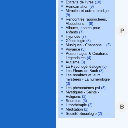
Extraits de livres
(10)
Réincarnation
(9)
Miracles et autres prodiges
(8)
Rencontres rapprochées,
Abductions...
(8)
Albums, contes pour
P
enfants
(7)
Hypnose
(7)
Géobiologie
(5)
Musiques - Chansons...
(5)
Voyance
(5)
Personnages & Créatures
Légendaires
(4)
Autisme
(3)
La Psychogénéalogie
(3)
Les Fleurs de Bach
(3)
Les nombres et leurs
mystères - La numérologie
(3)
Les phénomènes psi
(3)
Mystiques - Saints -
Religions
(3)
Sourciers
(3)
Lithothérapie
(2)
B
Méditation
(2)
Société-Sociologie
(2)