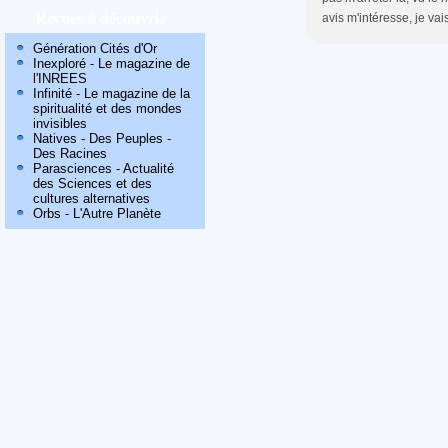
Revues à découvrir
avis m'intéresse, je vai
Génération Cités d'Or
Inexploré - Le magazine de
l'INREES
Infinité - Le magazine de la
spiritualité et des mondes
invisibles
Natives - Des Peuples -
Des Racines
Parasciences - Actualité
des Sciences et des
cultures alternatives
Orbs - L'Autre Planète