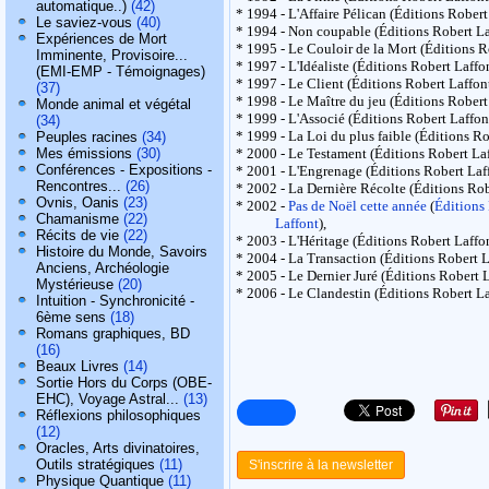
automatique..)
(42)
* 1994 - L'Affaire Pélican (Éditions Robert
Le saviez-vous
(40)
* 1994 - Non coupable (Éditions Robert La
Expériences de Mort
* 1995 - Le Couloir de la Mort (Éditions R
Imminente, Provisoire...
* 1997 - L'Idéaliste (Éditions Robert Laffon
(EMI-EMP - Témoignages)
* 1997 - Le Client (Éditions Robert Laffont
(37)
* 1998 - Le Maître du jeu (Éditions Robert
Monde animal et végétal
* 1999 - L'Associé (Éditions Robert Laffon
(34)
* 1999 - La Loi du plus faible (Éditions Ro
Peuples racines
(34)
Mes émissions
(30)
* 2000 - Le Testament (Éditions Robert Laf
Conférences - Expositions -
* 2001 - L'Engrenage (Éditions Robert La
Rencontres...
(26)
* 2002 - La Dernière Récolte (Éditions Rob
Ovnis, Oanis
(23)
* 2002 -
Pas de Noël cette année
(
Éditions
Chamanisme
(22)
Laffont
),
Récits de vie
(22)
* 2003 - L'Héritage (Éditions Robert Laffon
Histoire du Monde, Savoirs
* 2004 - La Transaction (Éditions Robert L
Anciens, Archéologie
* 2005 - Le Dernier Juré (Éditions Robert
Mystérieuse
(20)
* 2006 - Le Clandestin (Éditions Robert La
Intuition - Synchronicité -
6ème sens
(18)
Romans graphiques, BD
(16)
Beaux Livres
(14)
Sortie Hors du Corps (OBE-
EHC), Voyage Astral...
(13)
Réflexions philosophiques
(12)
Oracles, Arts divinatoires,
Outils stratégiques
(11)
S'inscrire à la newsletter
Physique Quantique
(11)