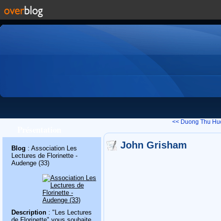
<< Duong Thu Hu
Présentation
John Grisham
Blog
: Association Les
Lectures de Florinette -
Audenge (33)
Description
: "Les Lectures
de Florinette" vous souhaite