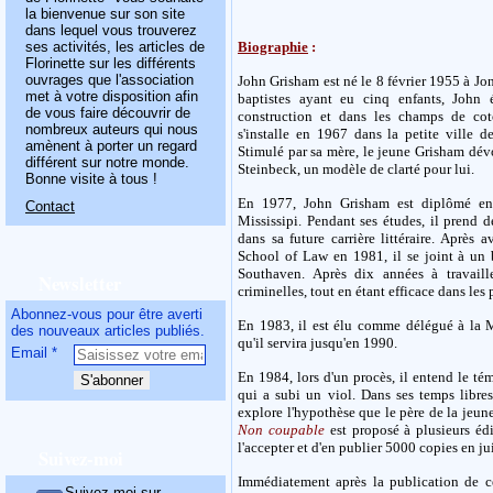
la bienvenue sur son site
dans lequel vous trouverez
ses activités, les articles de
Biographie
:
Florinette sur les différents
ouvrages que l'association
John Grisham est né le 8 février 1955 à Jo
met à votre disposition afin
baptistes ayant eu cinq enfants, John 
de vous faire découvrir de
construction et dans les champs de cot
nombreux auteurs qui nous
s'installe en 1967 dans la petite ville
amènent à porter un regard
Stimulé par sa mère, le jeune Grisham dév
différent sur notre monde.
Steinbeck, un modèle de clarté pour lui.
Bonne visite à tous !
En 1977, John Grisham est diplômé en s
Contact
Mississipi. Pendant ses études, il prend d
dans sa future carrière littéraire. Après
School of Law en 1981, il se joint à un 
Southaven. Après dix années à travaill
Newsletter
criminelles, tout en étant efficace dans les 
Abonnez-vous pour être averti
En 1983, il est élu comme délégué à la M
des nouveaux articles publiés.
qu'il servira jusqu'en 1990.
Email
En 1984, lors d'un procès, il entend le t
qui a subi un viol. Dans ses temps libre
explore l'hypothèse que le père de la jeune f
Non coupable
est proposé à plusieurs éd
l'accepter et d'en publier 5000 copies en j
Suivez-moi
Immédiatement après la publication de c
Suivez-moi sur