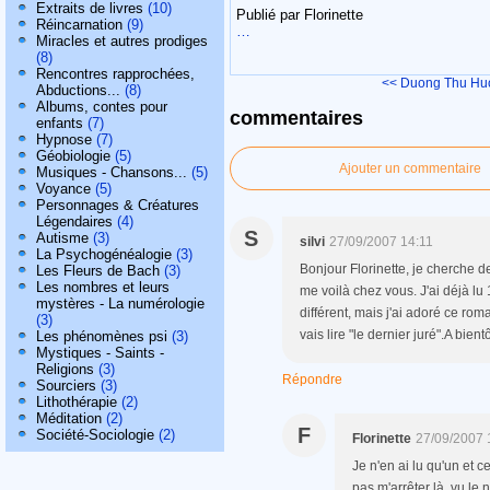
Extraits de livres
(10)
Publié par Florinette
Réincarnation
(9)
…
Miracles et autres prodiges
(8)
Rencontres rapprochées,
<< Duong Thu Hu
Abductions...
(8)
Albums, contes pour
commentaires
enfants
(7)
Hypnose
(7)
Géobiologie
(5)
Ajouter un commentaire
Musiques - Chansons...
(5)
Voyance
(5)
Personnages & Créatures
Légendaires
(4)
S
Autisme
(3)
silvi
27/09/2007 14:11
La Psychogénéalogie
(3)
Bonjour Florinette, je cherche d
Les Fleurs de Bach
(3)
Les nombres et leurs
me voilà chez vous. J'ai déjà lu 
mystères - La numérologie
différent, mais j'ai adoré ce ro
(3)
vais lire "le dernier juré".A bient
Les phénomènes psi
(3)
Mystiques - Saints -
Religions
(3)
Répondre
Sourciers
(3)
Lithothérapie
(2)
Méditation
(2)
F
Société-Sociologie
(2)
Florinette
27/09/2007 
Je n'en ai lu qu'un et 
pas m'arrêter là, vu le