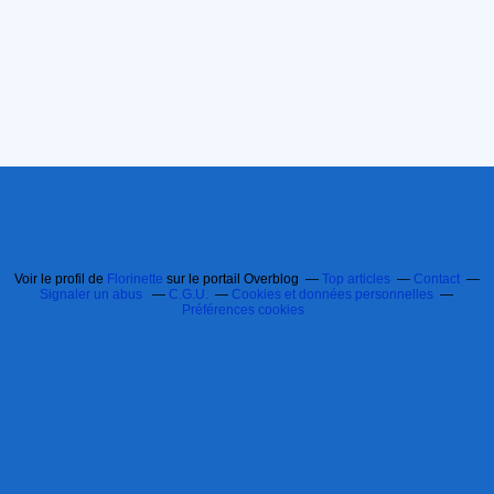
Voir le profil de
Florinette
sur le portail Overblog
Top articles
Contact
Signaler un abus
C.G.U.
Cookies et données personnelles
Préférences cookies