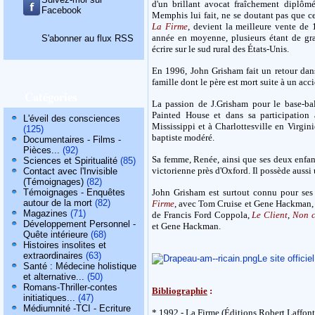
d'un brillant avocat fraîchement diplômé 
Facebook
Memphis lui fait, ne se doutant pas que cel
La Firme
, devient la meilleure vente de
année en moyenne, plusieurs étant de gr
S'abonner au flux RSS
écrire sur le sud rural des États-Unis.
En 1996, John Grisham fait un retour dans
famille dont le père est mort suite à un acci
Catégories
La passion de J.Grisham pour le base-bal
Painted House et dans sa participation
L'éveil des consciences
Mississippi et à Charlottesville en Virginie
(125)
baptiste modéré.
Documentaires - Films -
Pièces...
(92)
Sa femme, Renée, ainsi que ses deux enfan
Sciences et Spiritualité
(85)
victorienne près d'Oxford. Il possède aussi 
Contact avec l'Invisible
(Témoignages)
(82)
Témoignages - Enquêtes
John Grisham est surtout connu pour ses 
autour de la mort
(82)
Firme
, avec Tom Cruise et Gene Hackman
Magazines
(71)
de Francis Ford Coppola,
Le Client
,
Non 
Développement Personnel -
et Gene Hackman.
Quête intérieure
(68)
Histoires insolites et
extraordinaires
(63)
Le site offici
Santé : Médecine holistique
et alternative...
(50)
Romans-Thriller-contes
Bibliographie
:
initiatiques...
(47)
Médiumnité -TCI - Ecriture
* 1992 - La Firme (Éditions Robert Laffont