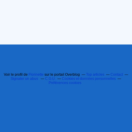
Voir le profil de
Florinette
sur le portail Overblog
Top articles
Contact
Signaler un abus
C.G.U.
Cookies et données personnelles
Préférences cookies