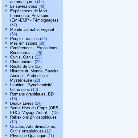
automatique..)
(42)
Le saviez-vous
(40)
Expériences de Mort
Imminente, Provisoire...
(EMI-EMP - Témoignages)
(37)
Monde animal et végétal
(34)
Peuples racines
(34)
Mes émissions
(30)
Conférences - Expositions -
Rencontres...
(26)
Ovnis, Oanis
(23)
Chamanisme
(22)
Récits de vie
(22)
Histoire du Monde, Savoirs
Anciens, Archéologie
Mystérieuse
(20)
Intuition - Synchronicité -
6ème sens
(18)
Romans graphiques, BD
(16)
Beaux Livres
(14)
Sortie Hors du Corps (OBE-
EHC), Voyage Astral...
(13)
Réflexions philosophiques
(12)
Oracles, Arts divinatoires,
Outils stratégiques
(11)
Physique Quantique
(11)