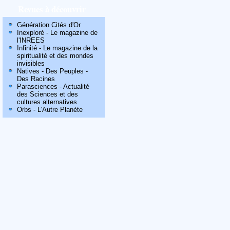
Revues à découvrir
Génération Cités d'Or
Inexploré - Le magazine de
l'INREES
Infinité - Le magazine de la
spiritualité et des mondes
invisibles
Natives - Des Peuples -
Des Racines
Parasciences - Actualité
des Sciences et des
cultures alternatives
Orbs - L'Autre Planète