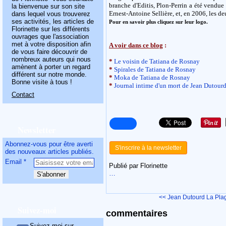
branche d'Editis, Plon-Perrin a été vendue
la bienvenue sur son site
Ernest-Antoine Sellière, et, en 2006, les deu
dans lequel vous trouverez
ses activités, les articles de
Pour en savoir plus cliquez sur leur logo.
Florinette sur les différents
ouvrages que l'association
met à votre disposition afin
A voir dans ce blog
:
de vous faire découvrir de
nombreux auteurs qui nous
*
Le voisin de Tatiana de Rosnay
amènent à porter un regard
*
Spirales de Tatiana de Rosnay
différent sur notre monde.
*
Moka de Tatiana de Rosnay
Bonne visite à tous !
*
Journal intime d'un mort de Jean Dutour
Contact
Newsletter
Abonnez-vous pour être averti
S'inscrire à la newsletter
des nouveaux articles publiés.
Email
Publié par Florinette
…
<< Jean Dutourd
La Pla
Suivez-moi
commentaires
Suivez-moi sur