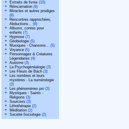
Extraits de livres
(10)
Réincarnation
(9)
Miracles et autres prodiges
(8)
Rencontres rapprochées,
Abductions...
(8)
Albums, contes pour
enfants
(7)
Hypnose
(7)
Géobiologie
(5)
Musiques - Chansons...
(5)
Voyance
(5)
Personnages & Créatures
Légendaires
(4)
Autisme
(3)
La Psychogénéalogie
(3)
Les Fleurs de Bach
(3)
Les nombres et leurs
mystères - La numérologie
(3)
Les phénomènes psi
(3)
Mystiques - Saints -
Religions
(3)
Sourciers
(3)
Lithothérapie
(2)
Méditation
(2)
Société-Sociologie
(2)