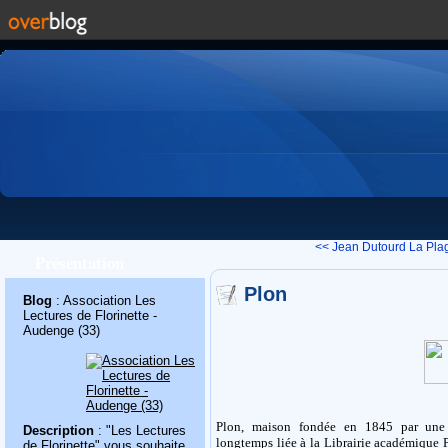
<< Jean Dutourd
La Pla
Présentation
Plon
Blog
: Association Les
Lectures de Florinette -
Audenge (33)
Plon, maison fondée en 1845 par une f
Description
: "Les Lectures
longtemps liée à la Librairie académique P
de Florinette" vous souhaite