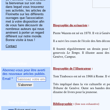
la bienvenue sur son site
dans lequel vous trouverez
ses activités, les articles de
Florinette sur les différents
ouvrages que l'association
met à votre disposition afin
de vous faire découvrir de
Biographie du scénariste
:
nombreux auteurs qui nous
amènent à porter un regard
Pierre Wazem est né en 1970. Il vit à Genèv
différent sur notre monde.
Bonne visite à tous !
Il a suivi les cours de l'école des Arts déco
Contact
Il fournit régulièrement un dessin pou
genevois
Le Temps
. Il illustre aussi de
Genève,
Campus
.
Newsletter
Biographie de l’illustrateur
:
Abonnez-vous pour être averti
des nouveaux articles publiés.
Tom Tirabosco est né en 1966 à Rome. Il v
Email
Très impliqué dans la vie culturelle et po
Tribune
de Genève. Outre ses bandes des
dizaine de livres pour la jeunesse.
Suivez-moi
Bibliographie
:
(liste non exhaustive)
Suivez-moi sur