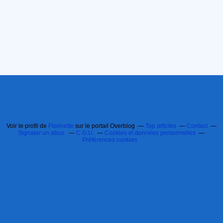
Voir le profil de
Florinette
sur le portail Overblog
Top articles
Contact
Signaler un abus
C.G.U.
Cookies et données personnelles
Préférences cookies