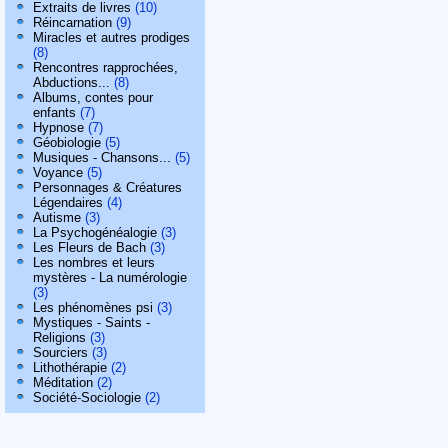
Extraits de livres
(10)
Réincarnation
(9)
Miracles et autres prodiges
(8)
Rencontres rapprochées,
Abductions...
(8)
Albums, contes pour
enfants
(7)
Hypnose
(7)
Géobiologie
(5)
Musiques - Chansons...
(5)
Voyance
(5)
Personnages & Créatures
Légendaires
(4)
Autisme
(3)
La Psychogénéalogie
(3)
Les Fleurs de Bach
(3)
Les nombres et leurs
mystères - La numérologie
(3)
Les phénomènes psi
(3)
Mystiques - Saints -
Religions
(3)
Sourciers
(3)
Lithothérapie
(2)
Méditation
(2)
Société-Sociologie
(2)