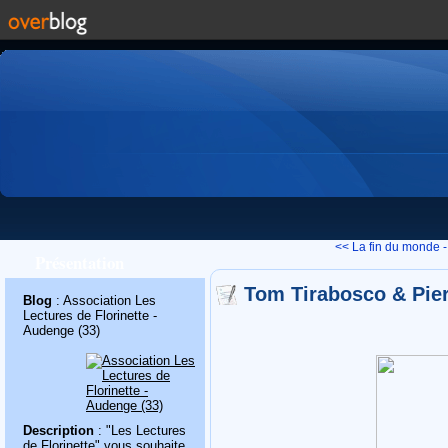
<< La fin du monde -
Présentation
Tom Tirabosco & Pie
Blog
: Association Les
Lectures de Florinette -
Audenge (33)
Description
: "Les Lectures
de Florinette" vous souhaite