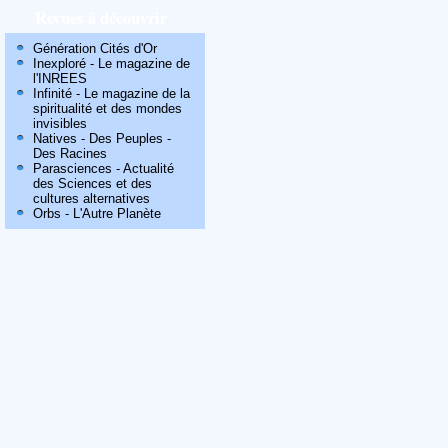
Revues à découvrir
Génération Cités d'Or
Inexploré - Le magazine de
l'INREES
Infinité - Le magazine de la
spiritualité et des mondes
invisibles
Natives - Des Peuples -
Des Racines
Parasciences - Actualité
des Sciences et des
cultures alternatives
Orbs - L'Autre Planète