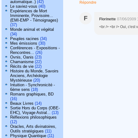
automatique..)
(42)
Répondre
Le saviez-vous
(40)
Expériences de Mort
Imminente, Provisoire...
F
Florinette
07/06/2009 
(EMI-EMP - Témoignages)
(37)
<br /> <br /> Oui, c'est v
Monde animal et végétal
(34)
Peuples racines
(34)
Mes émissions
(30)
Conférences - Expositions -
Rencontres...
(26)
Ovnis, Oanis
(23)
Chamanisme
(22)
Récits de vie
(22)
Histoire du Monde, Savoirs
Anciens, Archéologie
Mystérieuse
(20)
Intuition - Synchronicité -
6ème sens
(18)
Romans graphiques, BD
(16)
Beaux Livres
(14)
Sortie Hors du Corps (OBE-
EHC), Voyage Astral...
(13)
Réflexions philosophiques
(12)
Oracles, Arts divinatoires,
Outils stratégiques
(11)
Physique Quantique
(11)