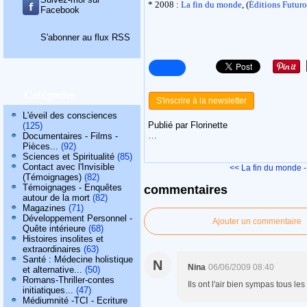
* 2008 :
La fin du monde
, (
Éditions Futuro
Facebook
S'abonner au flux RSS
Catégories
S'inscrire à la newsletter
L'éveil des consciences
Publié par Florinette
(125)
…
Documentaires - Films -
Pièces...
(92)
Sciences et Spiritualité
(85)
Contact avec l'Invisible
<< La fin du monde -
(Témoignages)
(82)
Témoignages - Enquêtes
commentaires
autour de la mort
(82)
Magazines
(71)
Développement Personnel -
Ajouter un commentaire
Quête intérieure
(68)
Histoires insolites et
extraordinaires
(63)
Santé : Médecine holistique
N
Nina
06/06/2009 08:40
et alternative...
(50)
Romans-Thriller-contes
Ils ont l'air bien sympas tous les
initiatiques...
(47)
Médiumnité -TCI - Ecriture