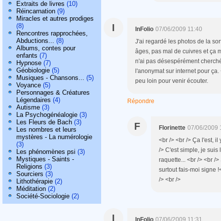
Extraits de livres
(10)
Réincarnation
(9)
Miracles et autres prodiges
(8)
I
InFolio
07/06/2009 11:40
Rencontres rapprochées,
Abductions...
(8)
J'ai regardé les photos de la sort
Albums, contes pour
âges, pas mal de cuivres et ça me
enfants
(7)
n'ai pas désespérément cherché à 
Hypnose
(7)
Géobiologie
(5)
l'anonymat sur internet pour ça.
Musiques - Chansons...
(5)
peu loin pour venir écouter.
Voyance
(5)
Personnages & Créatures
Légendaires
(4)
Répondre
Autisme
(3)
La Psychogénéalogie
(3)
Les Fleurs de Bach
(3)
F
Florinette
07/06/2009 
Les nombres et leurs
mystères - La numérologie
<br /> <br /> Ça l'est, 
(3)
/> C'est simple, je suis
Les phénomènes psi
(3)
Mystiques - Saints -
raquette... <br /> <br /
Religions
(3)
surtout fais-moi signe !
Sourciers
(3)
/> <br />
Lithothérapie
(2)
Méditation
(2)
Société-Sociologie
(2)
I
InFolio
07/06/2009 11:31