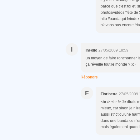
il y a un mélange de gén
parce que c'est toi et, 
photos/vidéos "fête de S
http://bandaqui.fr/index
n'avons pas encore étab
I
InFolio
27/05/2009 18:59
un moyen de faire ronchonner le c
ça réveille tout le monde ? :o)
Répondre
F
Florinette
27/05/2009 
<br /> <br /> Je dirais m
mieux, car sinon je n'ir
aussi strict qu'une harm
dans une banda ce n'est
mais également quand on