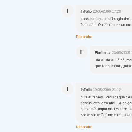
I
InFolio
23/05/2009 17:29
dans le monde de l'imaginaire... 
florinette !! On dirait pas comme 
Répondre
F
Florinette
23/05/2009 
<br /> <br /> Hé hé, mai
que l'on s'endort, gniak,
I
InFolio
19/05/2009 21:12
plusieurs vies... crois tu que c'es
percus, c'est essentiel. Si les g
plus ! Très important les percus !
<br /> <br /> Ouf, me voilà rassur
Répondre