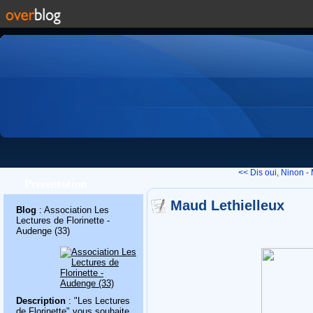
<< Dis oui, Ninon -
Présentation
Maud Lethielleux
Blog
: Association Les
Lectures de Florinette -
Audenge (33)
Description
: "Les Lectures
de Florinette" vous souhaite