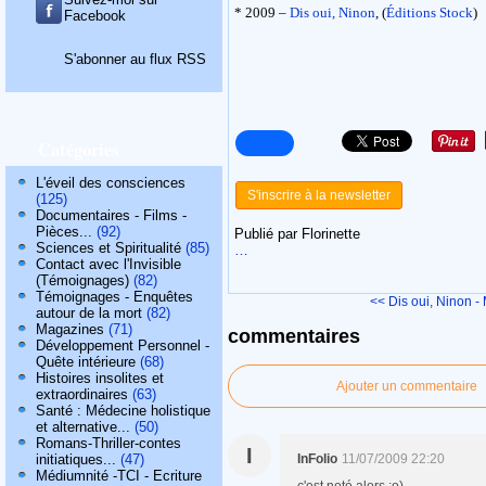
* 2009 –
Dis oui, Ninon
, (
Éditions Stock
)
Facebook
S'abonner au flux RSS
Catégories
L'éveil des consciences
S'inscrire à la newsletter
(125)
Documentaires - Films -
Pièces...
(92)
Publié par Florinette
Sciences et Spiritualité
(85)
…
Contact avec l'Invisible
(Témoignages)
(82)
Témoignages - Enquêtes
<< Dis oui, Ninon -
autour de la mort
(82)
Magazines
(71)
commentaires
Développement Personnel -
Quête intérieure
(68)
Histoires insolites et
Ajouter un commentaire
extraordinaires
(63)
Santé : Médecine holistique
et alternative...
(50)
Romans-Thriller-contes
I
initiatiques...
(47)
InFolio
11/07/2009 22:20
Médiumnité -TCI - Ecriture