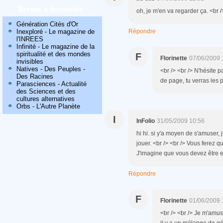
Revues à découvrir
oh, je m'en va regarder ça. <br />
Génération Cités d'Or
Inexploré - Le magazine de
Répondre
l'INREES
Infinité - Le magazine de la
spiritualité et des mondes
F
Florinette
07/06/2009 
invisibles
Natives - Des Peuples -
<br /> <br /> N'hésite p
Des Racines
de page, tu verras les p
Parasciences - Actualité
des Sciences et des
cultures alternatives
Orbs - L'Autre Planète
I
InFolio
31/05/2009 10:56
hi hi. si y'a moyen de s'amuser
jouer. <br /> <br /> Vous ferez 
J'imagine que vous devez être en
Répondre
F
Florinette
01/06/2009 
<br /> <br /> Je m'amus