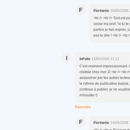
F
Florinette
20/05/2009 
<br /> <br /> Tout est p
cesse ma prof, "si tu te
parfois je fais exprès,
pas le dire ! <br /> <br 
I
InFolio
13/05/2009 21:13
C'est vraiment impressionnant.
cloitrée chez moi :D <br /> <br /
assassiner par tes autres lecteurs 
le rythme de publication baisse, 
continue à publier, je ne voudra
m'insulter !)
Répondre
F
Florinette
14/05/2009 