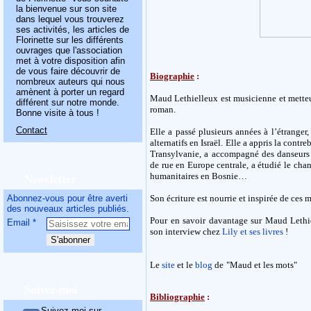
la bienvenue sur son site
dans lequel vous trouverez
ses activités, les articles de
Florinette sur les différents
ouvrages que l'association
met à votre disposition afin
de vous faire découvrir de
Biographie
:
nombreux auteurs qui nous
amènent à porter un regard
Maud Lethielleux est musicienne et metteu
différent sur notre monde.
roman.
Bonne visite à tous !
Contact
Elle a passé plusieurs années à l’étranger,
alternatifs en Israël. Elle a appris la contr
Transylvanie, a accompagné des danseurs e
de rue en Europe centrale, a étudié le cha
Newsletter
humanitaires en Bosnie…
Abonnez-vous pour être averti
Son écriture est nourrie et inspirée de ces 
des nouveaux articles publiés.
Pour en savoir davantage sur Maud Lethiel
Email
son interview chez
Lily et ses livres
!
Le
site
et le
blog
de
"Maud et les mots"
Suivez-moi
Bibliographie
:
Suivez-moi sur