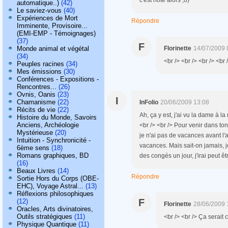
c'est noté alors ;o)
automatique..)
(42)
Le saviez-vous
(40)
Expériences de Mort
Répondre
Imminente, Provisoire...
(EMI-EMP - Témoignages)
(37)
F
Monde animal et végétal
Florinette
14/07/2009 
(34)
<br /> <br /> <br /> <br 
Peuples racines
(34)
Mes émissions
(30)
Conférences - Expositions -
Rencontres...
(26)
Ovnis, Oanis
(23)
I
Chamanisme
(22)
InFolio
20/06/2009 13:08
Récits de vie
(22)
Ah, ça y est, j'ai vu la dame à la
Histoire du Monde, Savoirs
Anciens, Archéologie
<br /> <br /> Pour venir dans ton
Mystérieuse
(20)
je n'ai pas de vacances avant l'
Intuition - Synchronicité -
vacances. Mais sait-on jamais, je
6ème sens
(18)
Romans graphiques, BD
des congés un jour, j'irai peut êtr
(16)
Beaux Livres
(14)
Répondre
Sortie Hors du Corps (OBE-
EHC), Voyage Astral...
(13)
Réflexions philosophiques
F
(12)
Florinette
28/06/2009 
Oracles, Arts divinatoires,
Outils stratégiques
(11)
<br /> <br /> Ça serait c
Physique Quantique
(11)