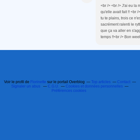
<br /> <br /> J'ai eu la
qu'elle avait fait !! <br 
tu te plains, trois ce n'e
sacrément ralenti le ry
que ça va aller en s'a
temps !!<br /> Bon week-
Voir le profil de
Florinette
sur le portail Overblog
Top articles
Contact
Signaler un abus
C.G.U.
Cookies et données personnelles
Préférences cookies