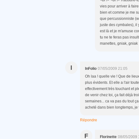
<br /> <br /> Rassure-to
vies pour arriver à faire 
bien et comme je me sui
que percussionniste (wa
juste des cymbales), il 
est là et je m'amuse com
tu ne te feras pas insulte
manettes, gniak, gniak !!
I
InFolio
07/05/2009 21:05
Oh laa ! quelle vie ! Que de lieu
plus évidents. Et elle a l'air to
effectivement très touchant et ple
de venir chez toi, ça fait déjà t
semaines... ca va pas du tout ça 
acheté dans bien longtemps, je vai
Répondre
F
Florinette
08/05/2009 