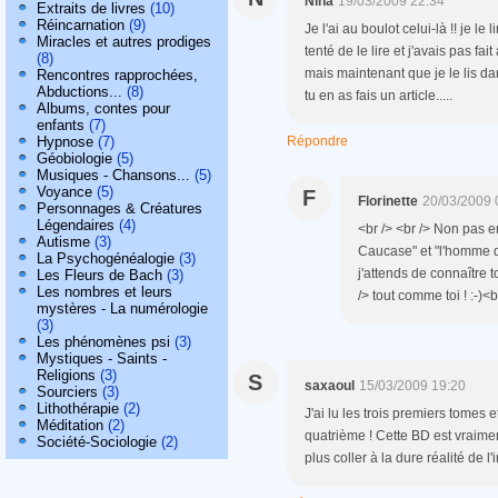
Nina
19/03/2009 22:34
Extraits de livres
(10)
Réincarnation
(9)
Je l'ai au boulot celui-là !! je le 
Miracles et autres prodiges
tenté de le lire et j'avais pas fait
(8)
mais maintenant que je le lis da
Rencontres rapprochées,
Abductions...
(8)
tu en as fais un article.....
Albums, contes pour
enfants
(7)
Hypnose
(7)
Répondre
Géobiologie
(5)
Musiques - Chansons...
(5)
Voyance
(5)
F
Florinette
20/03/2009 
Personnages & Créatures
Légendaires
(4)
<br /> <br /> Non pas e
Autisme
(3)
Caucase" et "l'homme qu
La Psychogénéalogie
(3)
j'attends de connaître t
Les Fleurs de Bach
(3)
Les nombres et leurs
/> tout comme toi ! :-)<b
mystères - La numérologie
(3)
Les phénomènes psi
(3)
Mystiques - Saints -
Religions
(3)
S
saxaoul
15/03/2009 19:20
Sourciers
(3)
Lithothérapie
(2)
J'ai lu les trois premiers tomes 
Méditation
(2)
quatrième ! Cette BD est vraime
Société-Sociologie
(2)
plus coller à la dure réalité de l'