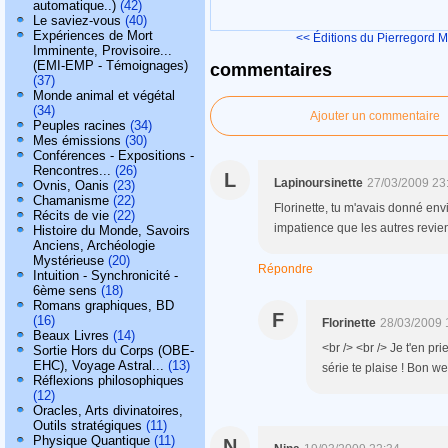
automatique..)
(42)
Le saviez-vous
(40)
Expériences de Mort
<< Éditions du Pierregord
M
Imminente, Provisoire...
(EMI-EMP - Témoignages)
commentaires
(37)
Monde animal et végétal
(34)
Ajouter un commentaire
Peuples racines
(34)
Mes émissions
(30)
Conférences - Expositions -
Rencontres...
(26)
L
Lapinoursinette
27/03/2009 23
Ovnis, Oanis
(23)
Chamanisme
(22)
Florinette, tu m'avais donné envie
Récits de vie
(22)
impatience que les autres revie
Histoire du Monde, Savoirs
Anciens, Archéologie
Mystérieuse
(20)
Répondre
Intuition - Synchronicité -
6ème sens
(18)
Romans graphiques, BD
F
(16)
Florinette
28/03/2009 
Beaux Livres
(14)
<br /> <br /> Je t'en pri
Sortie Hors du Corps (OBE-
EHC), Voyage Astral...
(13)
série te plaise ! Bon we
Réflexions philosophiques
(12)
Oracles, Arts divinatoires,
Outils stratégiques
(11)
Physique Quantique
(11)
N