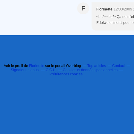
F
Florinette
12/03/2009 
<br /> <br /> Ça ne m'ét
Edelwe et merci pour ce
Voir le profil de
Florinette
sur le portail Overblog
Top articles
Contact
Signaler un abus
C.G.U.
Cookies et données personnelles
Préférences cookies