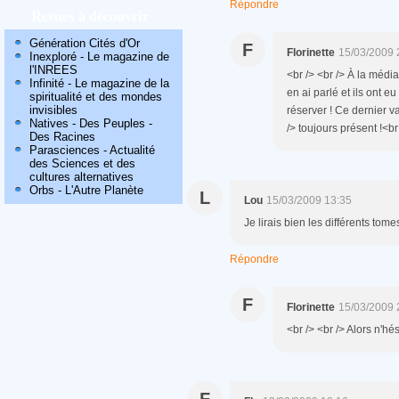
Répondre
Revues à découvrir
Génération Cités d'Or
F
Florinette
15/03/2009 
Inexploré - Le magazine de
l'INREES
<br /> <br /> À la média
Infinité - Le magazine de la
en ai parlé et ils ont 
spiritualité et des mondes
invisibles
réserver ! Ce dernier v
Natives - Des Peuples -
/> toujours présent !<br 
Des Racines
Parasciences - Actualité
des Sciences et des
cultures alternatives
Orbs - L'Autre Planète
L
Lou
15/03/2009 13:35
Je lirais bien les différents tom
Répondre
F
Florinette
15/03/2009 
<br /> <br /> Alors n'hés