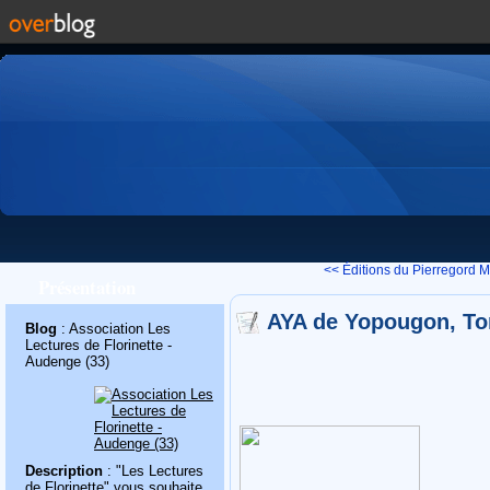
<< Éditions du Pierregord
M
Présentation
AYA de Yopougon, To
Blog
: Association Les
Lectures de Florinette -
Audenge (33)
Description
: "Les Lectures
de Florinette" vous souhaite