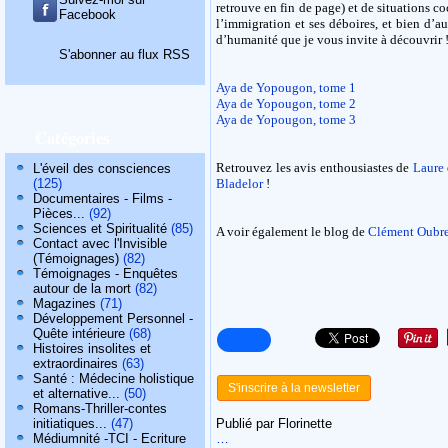
retrouve en fin de page) et de situations c
Facebook
l’immigration et ses déboires, et bien d’a
d’humanité que je vous invite à découvrir !
S'abonner au flux RSS
Aya de Yopougon, tome 1
Aya de Yopougon, tome 2
Aya de Yopougon, tome 3
Catégories
Retrouvez les avis enthousiastes de
Laure
L'éveil des consciences
(125)
Bladelor
!
Documentaires - Films -
Pièces...
(92)
Sciences et Spiritualité
(85)
A voir également le blog de
Clément Oubre
Contact avec l'Invisible
(Témoignages)
(82)
Témoignages - Enquêtes
autour de la mort
(82)
Magazines
(71)
Développement Personnel -
Quête intérieure
(68)
Histoires insolites et
extraordinaires
(63)
Santé : Médecine holistique
S'inscrire à la newsletter
et alternative...
(50)
Romans-Thriller-contes
initiatiques...
(47)
Publié par Florinette
Médiumnité -TCI - Ecriture
…