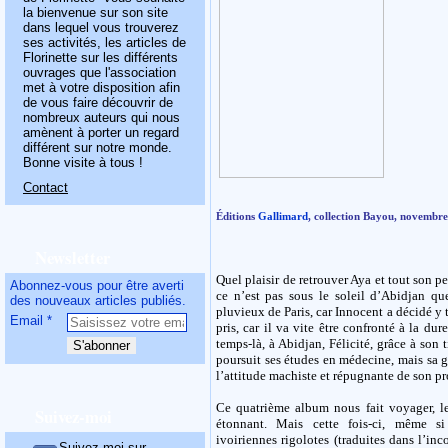
la bienvenue sur son site
dans lequel vous trouverez
ses activités, les articles de
Florinette sur les différents
ouvrages que l'association
met à votre disposition afin
de vous faire découvrir de
nombreux auteurs qui nous
amènent à porter un regard
différent sur notre monde.
Bonne visite à tous !
Contact
Éditions
Gallimard
, collection Bayou, novembr
Newsletter
Quel plaisir de retrouver Aya et tout son p
Abonnez-vous pour être averti
ce n’est pas sous le soleil d’Abidjan qu
des nouveaux articles publiés.
pluvieux de Paris, car Innocent a décidé y 
Email
pris, car il va vite être confronté à la dur
temps-là, à Abidjan, Félicité, grâce à son
poursuit ses études en médecine, mais sa g
l’attitude machiste et répugnante de son pr
Ce quatrième album nous fait voyager, le
Suivez-moi
étonnant. Mais cette fois-ci, même si
ivoiriennes rigolotes (traduites dans l’i
Suivez-moi sur