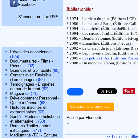
Facebook
Bibliographie
:
S'abonner au flux RSS
* 1974 – L’ardeur du jour, (Éditions LGF),
* 1986 – La maison à Paris, (Éditions Gall
* 1994 – L’adultère, (Éditions Joëlle Losfe
* 1994 – Les cœurs détruits, (Éditions 10/1
* 1995 – Dernier automne, (Éditions Rivag
Catégories
* 2000 – Emmeline, (Éditions Phébus),
* 2002 – La chaleur du jour, (Éditions Riv
L'éveil des consciences
* 2005 – Sept hivers à Dublin, (Éditions Pa
(125)
* 2005 –
Les petites filles
, (
Éditions Phébu
Documentaires - Films -
* 2008 – Un monde d’amour, (Éditions 10/
Pièces...
(92)
Sciences et Spiritualité
(85)
Contact avec l'Invisible
(Témoignages)
(82)
Témoignages - Enquêtes
autour de la mort
(82)
Magazines
(71)
Développement Personnel -
Quête intérieure
(68)
S'inscrire à la newsletter
Histoires insolites et
extraordinaires
(63)
Santé : Médecine holistique
Publié par Florinette
et alternative...
(50)
…
Romans-Thriller-contes
initiatiques...
(47)
Médiumnité -TCI - Ecriture
<< Les petites fille