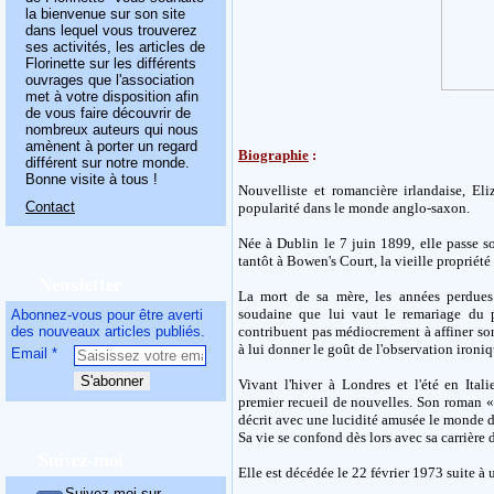
la bienvenue sur son site
dans lequel vous trouverez
ses activités, les articles de
Florinette sur les différents
ouvrages que l'association
met à votre disposition afin
de vous faire découvrir de
nombreux auteurs qui nous
amènent à porter un regard
Biographie
:
différent sur notre monde.
Bonne visite à tous !
Nouvelliste et romancière irlandaise, E
Contact
popularité dans le monde anglo-saxon.
Née à Dublin le 7 juin 1899, elle passe so
tantôt à Bowen's Court, la vieille propriété
Newsletter
La mort de sa mère, les années perdues
soudaine que lui vaut le remariage du p
Abonnez-vous pour être averti
des nouveaux articles publiés.
contribuent pas médiocrement à affiner son 
à lui donner le goût de l'observation ironiq
Email
Vivant l'hiver à Londres et l'été en Itali
premier recueil de nouvelles. Son roman «
décrit avec une lucidité amusée le monde dé
Sa vie se confond dès lors avec sa carrière 
Suivez-moi
Elle est décédée le 22 février 1973 suite à 
Suivez-moi sur