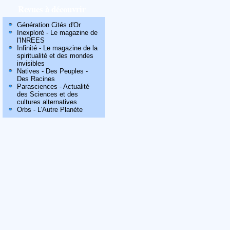
Revues à découvrir
Génération Cités d'Or
Inexploré - Le magazine de
l'INREES
Infinité - Le magazine de la
spiritualité et des mondes
invisibles
Natives - Des Peuples -
Des Racines
Parasciences - Actualité
des Sciences et des
cultures alternatives
Orbs - L'Autre Planète