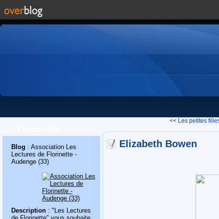
<< Les petites fille
Présentation
Elizabeth Bowen
Blog
: Association Les
Lectures de Florinette -
Audenge (33)
Description
: "Les Lectures
de Florinette" vous souhaite