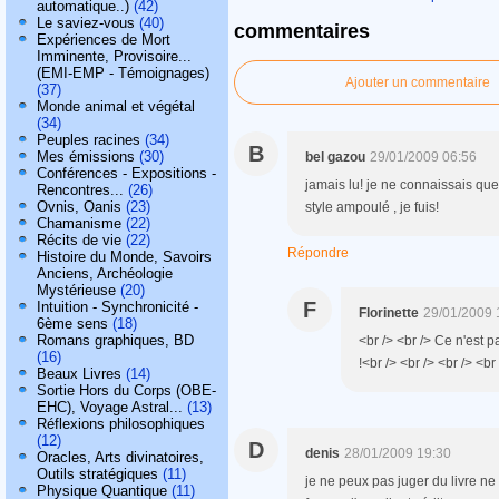
automatique..)
(42)
Le saviez-vous
(40)
commentaires
Expériences de Mort
Imminente, Provisoire...
(EMI-EMP - Témoignages)
Ajouter un commentaire
(37)
Monde animal et végétal
(34)
Peuples racines
(34)
B
Mes émissions
(30)
bel gazou
29/01/2009 06:56
Conférences - Expositions -
jamais lu! je ne connaissais qu
Rencontres...
(26)
Ovnis, Oanis
(23)
style ampoulé , je fuis!
Chamanisme
(22)
Récits de vie
(22)
Répondre
Histoire du Monde, Savoirs
Anciens, Archéologie
Mystérieuse
(20)
F
Intuition - Synchronicité -
Florinette
29/01/2009 
6ème sens
(18)
Romans graphiques, BD
<br /> <br /> Ce n'est p
(16)
!<br /> <br /> <br /> <br
Beaux Livres
(14)
Sortie Hors du Corps (OBE-
EHC), Voyage Astral...
(13)
Réflexions philosophiques
(12)
D
denis
28/01/2009 19:30
Oracles, Arts divinatoires,
Outils stratégiques
(11)
je ne peux pas juger du livre ne
Physique Quantique
(11)