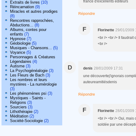
france d'excellents éditeurs
Extraits de livres
(10)
Réincarnation
(9)
Miracles et autres prodiges
Répondre
(8)
Rencontres rapprochées,
Abductions...
(8)
F
Albums, contes pour
Florinette
29/01/2009 
enfants
(7)
<br /> <br /> Il faudrait
Hypnose
(7)
Géobiologie
(5)
<br />
Musiques - Chansons...
(5)
Voyance
(5)
Personnages & Créatures
Légendaires
(4)
Autisme
(3)
D
denis
28/01/2009 17:31
La Psychogénéalogie
(3)
Les Fleurs de Bach
(3)
une découvertej'ignorais complè
Les nombres et leurs
auteureamitiésdenis
mystères - La numérologie
(3)
Les phénomènes psi
(3)
Répondre
Mystiques - Saints -
Religions
(3)
Sourciers
(3)
F
Florinette
28/01/2009 
Lithothérapie
(2)
Méditation
(2)
<br /> <br /> Oui, mais
Société-Sociologie
(2)
soldée par une déception