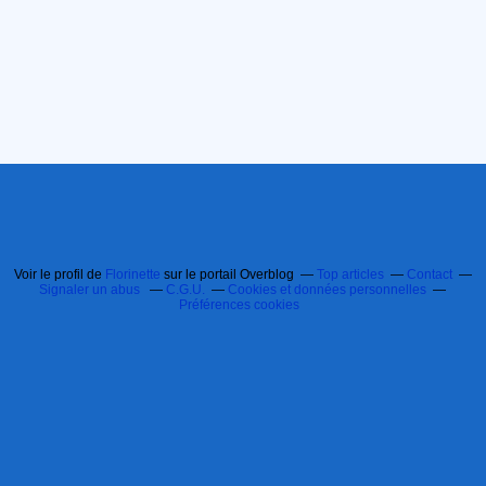
Voir le profil de
Florinette
sur le portail Overblog
Top articles
Contact
Signaler un abus
C.G.U.
Cookies et données personnelles
Préférences cookies