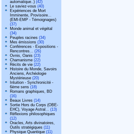
automatique..)
(42)
Le saviez-vous
(40)
Expériences de Mort
Imminente, Provisoire...
(EMI-EMP - Témoignages)
(37)
Monde animal et végétal
(34)
Peuples racines
(34)
Mes émissions
(30)
Conférences - Expositions -
Rencontres...
(26)
Ovnis, Oanis
(23)
Chamanisme
(22)
Récits de vie
(22)
Histoire du Monde, Savoirs
Anciens, Archéologie
Mystérieuse
(20)
Intuition - Synchronicité -
6ème sens
(18)
Romans graphiques, BD
(16)
Beaux Livres
(14)
Sortie Hors du Corps (OBE-
EHC), Voyage Astral...
(13)
Réflexions philosophiques
(12)
Oracles, Arts divinatoires,
Outils stratégiques
(11)
Physique Quantique
(11)