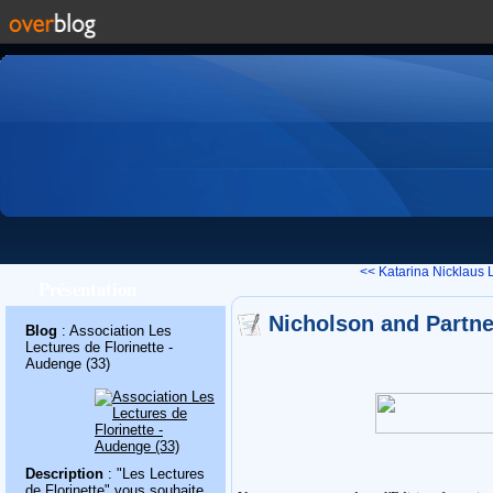
<< Katarina Nicklaus
Présentation
Nicholson and Partne
Blog
: Association Les
Lectures de Florinette -
Audenge (33)
Description
: "Les Lectures
de Florinette" vous souhaite