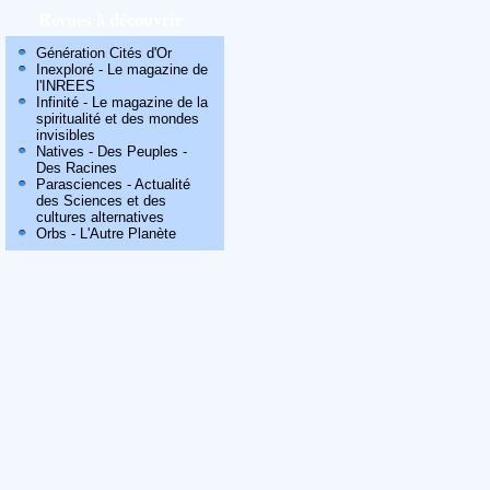
Revues à découvrir
Génération Cités d'Or
Inexploré - Le magazine de
l'INREES
Infinité - Le magazine de la
spiritualité et des mondes
invisibles
Natives - Des Peuples -
Des Racines
Parasciences - Actualité
des Sciences et des
cultures alternatives
Orbs - L'Autre Planète