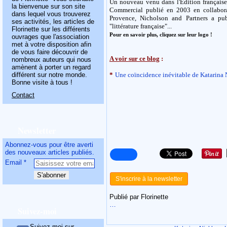
Un nouveau venu dans l'Edition française
la bienvenue sur son site
Commercial publié en 2003 en collaborat
dans lequel vous trouverez
Provence, Nicholson and Partners a pub
ses activités, les articles de
"littérature française"...
Florinette sur les différents
Pour en savoir plus, cliquez sur leur logo !
ouvrages que l'association
met à votre disposition afin
de vous faire découvrir de
A voir sur ce blog
:
nombreux auteurs qui nous
amènent à porter un regard
différent sur notre monde.
*
Une coïncidence inévitable de Katarina 
Bonne visite à tous !
Contact
Newsletter
Abonnez-vous pour être averti
des nouveaux articles publiés.
Email
S'inscrire à la newsletter
Publié par Florinette
…
Suivez-moi
Suivez-moi sur