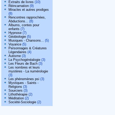
Extraits de livres
(10)
Réincarnation
(9)
Miracles et autres prodiges
(8)
Rencontres rapprochées,
Abductions...
(8)
Albums, contes pour
enfants
(7)
Hypnose
(7)
Géobiologie
(5)
Musiques - Chansons...
(5)
Voyance
(5)
Personnages & Créatures
Légendaires
(4)
Autisme
(3)
La Psychogénéalogie
(3)
Les Fleurs de Bach
(3)
Les nombres et leurs
mystères - La numérologie
(3)
Les phénomènes psi
(3)
Mystiques - Saints -
Religions
(3)
Sourciers
(3)
Lithothérapie
(2)
Méditation
(2)
Société-Sociologie
(2)