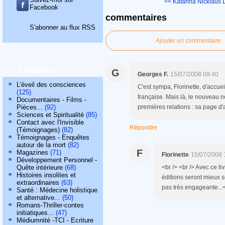
<< Katarina Nicklaus
Facebook
commentaires
S'abonner au flux RSS
Ajouter un commentaire
Catégories
G
Georges F.
15/07/2008 09:40
L'éveil des consciences
C'est sympa, Florinette, d'accue
(125)
française. Mais là, le nouveau ne
Documentaires - Films -
Pièces...
(92)
premières relations : sa page d'a
Sciences et Spiritualité
(85)
Contact avec l'Invisible
Répondre
(Témoignages)
(82)
Témoignages - Enquêtes
autour de la mort
(82)
F
Magazines
(71)
Florinette
15/07/2008 
Développement Personnel -
Quête intérieure
(68)
<br /> <br /> Avec ce li
Histoires insolites et
éditions seront mieux se
extraordinaires
(63)
pas très engageante...<b
Santé : Médecine holistique
et alternative...
(50)
Romans-Thriller-contes
initiatiques...
(47)
Médiumnité -TCI - Ecriture