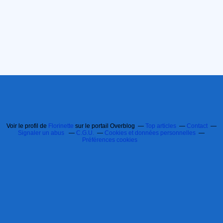
Voir le profil de
Florinette
sur le portail Overblog
Top articles
Contact
Signaler un abus
C.G.U.
Cookies et données personnelles
Préférences cookies