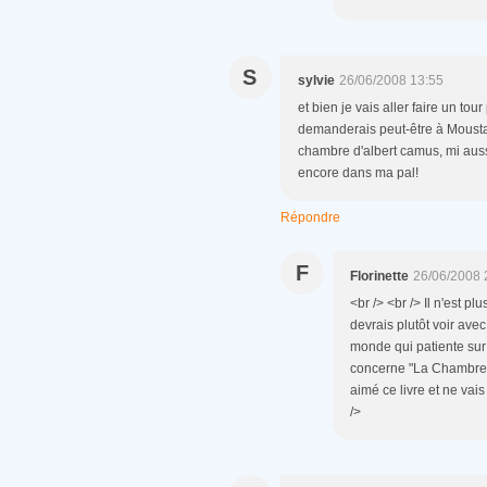
S
sylvie
26/06/2008 13:55
et bien je vais aller faire un tour 
demanderais peut-être à Moustafe
chambre d'albert camus, mi aussi j
encore dans ma pal!
Répondre
F
Florinette
26/06/2008 
<br /> <br /> Il n'est p
devrais plutôt voir ave
monde qui patiente sur l
concerne "La Chambre 
aimé ce livre et ne vais
/>