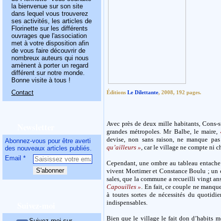
la bienvenue sur son site
dans lequel vous trouverez
ses activités, les articles de
Florinette sur les différents
ouvrages que l'association
met à votre disposition afin
de vous faire découvrir de
nombreux auteurs qui nous
amènent à porter un regard
différent sur notre monde.
Bonne visite à tous !
Contact
Éditions
Le Dilettante
, 2008, 192 pages.
Avec près de deux mille habitants, Cons-s
Newsletter
grandes métropoles. Mr Balbe, le maire,
devise, non sans raison, ne manque pa
Abonnez-vous pour être averti
qu’ailleurs »
, car le village ne compte ni 
des nouveaux articles publiés.
Email
Cependant, une ombre au tableau entache c
vivent Mortimer et Constance Boulu ; un c
sales, que la commune a recueilli vingt a
Capouilles »
. En fait, ce couple ne manque
à toutes sortes de nécessités du quotidie
indispensables.
Suivez-moi
Bien que le village le fait don d’habits m
Suivez-moi sur