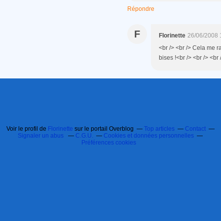
Répondre
F
Florinette
26/06/2008 
<br /> <br /> Cela me r
bises !<br /> <br /> <br 
Voir le profil de
Florinette
sur le portail Overblog
Top articles
Contact
Signaler un abus
C.G.U.
Cookies et données personnelles
Préférences cookies