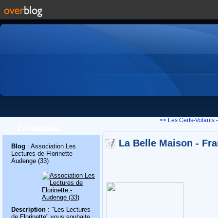
<< Les Cerfs-Volants -
Présentation
La Belle Maison - Fra
Blog
: Association Les
Lectures de Florinette -
Audenge (33)
Description
: "Les Lectures
de Florinette" vous souhaite