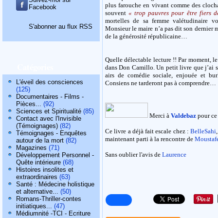
plus farouche en vivant comme des clocha
Facebook
souvent
« trop pauvres pour être fiers d
mortelles de sa femme valétudinaire vo
S'abonner au flux RSS
Monsieur le maire n’a pas dit son dernier m
de la générosité républicaine…
Quelle délectable lecture !! Par moment, l
Catégories
dans Don Camillo. Un petit livre que j’ai s
airs de comédie sociale, enjouée et bu
L'éveil des consciences
Consiens ne tarderont pas à comprendre…
(125)
Documentaires - Films -
Pièces...
(92)
Sciences et Spiritualité
(85)
Merci à
Valdebaz
pour ce
Contact avec l'Invisible
(Témoignages)
(82)
Ce livre a déjà fait escale chez :
BelleSahi
Témoignages - Enquêtes
maintenant parti à la rencontre de
Moustafe
autour de la mort
(82)
Magazines
(71)
Sans oublier l'avis de
Laurence
Développement Personnel -
Quête intérieure
(68)
Histoires insolites et
extraordinaires
(63)
Santé : Médecine holistique
et alternative...
(50)
Romans-Thriller-contes
initiatiques...
(47)
Médiumnité -TCI - Ecriture