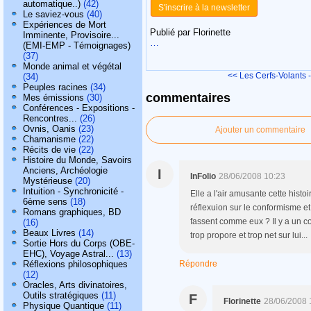
automatique..)
(42)
S'inscrire à la newsletter
Le saviez-vous
(40)
Expériences de Mort
Publié par Florinette
Imminente, Provisoire...
…
(EMI-EMP - Témoignages)
(37)
Monde animal et végétal
<< Les Cerfs-Volants -
(34)
Peuples racines
(34)
commentaires
Mes émissions
(30)
Conférences - Expositions -
Rencontres...
(26)
Ovnis, Oanis
(23)
Ajouter un commentaire
Chamanisme
(22)
Récits de vie
(22)
Histoire du Monde, Savoirs
Anciens, Archéologie
I
InFolio
28/06/2008 10:23
Mystérieuse
(20)
Intuition - Synchronicité -
Elle a l'air amusante cette hist
6ème sens
(18)
réflexuion sur le conformisme et 
Romans graphiques, BD
fassent comme eux ? Il y a un cot
(16)
Beaux Livres
(14)
trop propore et trop net sur lui...
Sortie Hors du Corps (OBE-
EHC), Voyage Astral...
(13)
Réflexions philosophiques
Répondre
(12)
Oracles, Arts divinatoires,
Outils stratégiques
(11)
F
Florinette
28/06/2008 
Physique Quantique
(11)