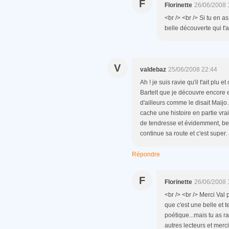
F
Florinette
26/06/2008 
<br /> <br /> Si tu en a
belle découverte qui t'at
V
valdebaz
25/06/2008 22:44
Ah ! je suis ravie qu'il t'ait pl
Bartelt que je découvre encore et
d'ailleurs comme le disait Maijo
cache une histoire en partie vrai
de tendresse et évidemment, beau
continue sa route et c'est super
Répondre
F
Florinette
26/06/2008 
<br /> <br /> Merci Val 
que c'est une belle et 
poétique...mais tu as 
autres lecteurs et merci