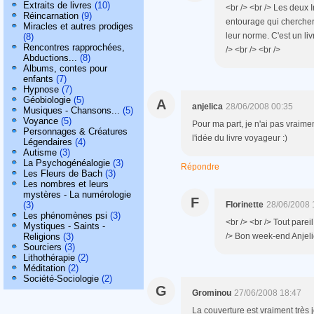
Extraits de livres
(10)
<br /> <br /> Les deux 
Réincarnation
(9)
entourage qui chercher
Miracles et autres prodiges
leur norme. C'est un liv
(8)
Rencontres rapprochées,
/> <br /> <br />
Abductions...
(8)
Albums, contes pour
enfants
(7)
Hypnose
(7)
Géobiologie
(5)
A
anjelica
28/06/2008 00:35
Musiques - Chansons...
(5)
Voyance
(5)
Pour ma part, je n'ai pas vraime
Personnages & Créatures
l'idée du livre voyageur :)
Légendaires
(4)
Autisme
(3)
La Psychogénéalogie
(3)
Répondre
Les Fleurs de Bach
(3)
Les nombres et leurs
mystères - La numérologie
F
(3)
Florinette
28/06/2008 
Les phénomènes psi
(3)
<br /> <br /> Tout parei
Mystiques - Saints -
Religions
(3)
/> Bon week-end Anjelica
Sourciers
(3)
Lithothérapie
(2)
Méditation
(2)
Société-Sociologie
(2)
G
Grominou
27/06/2008 18:47
La couverture est vraiment très j