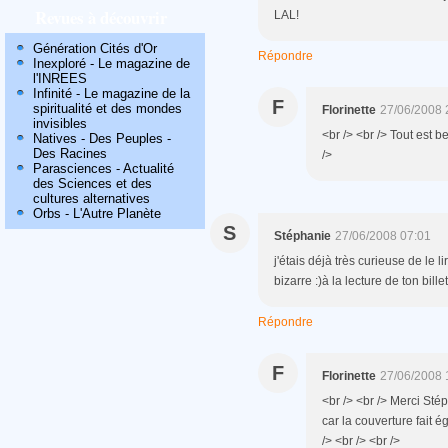
Revues à découvrir
LAL!
Génération Cités d'Or
Répondre
Inexploré - Le magazine de
l'INREES
Infinité - Le magazine de la
F
spiritualité et des mondes
Florinette
27/06/2008 
invisibles
<br /> <br /> Tout est be
Natives - Des Peuples -
Des Racines
/>
Parasciences - Actualité
des Sciences et des
cultures alternatives
Orbs - L'Autre Planète
S
Stéphanie
27/06/2008 07:01
j'étais déjà très curieuse de le l
bizarre :)à la lecture de ton bill
Répondre
F
Florinette
27/06/2008 
<br /> <br /> Merci Stép
car la couverture fait é
/> <br /> <br />