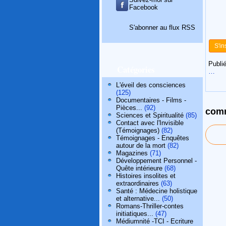
Facebook
S'abonner au flux RSS
S'in
Publié
Catégories
…
L'éveil des consciences
(125)
Documentaires - Films -
Pièces...
(92)
comm
Sciences et Spiritualité
(85)
Contact avec l'Invisible
(Témoignages)
(82)
Témoignages - Enquêtes
autour de la mort
(82)
Magazines
(71)
Développement Personnel -
Quête intérieure
(68)
Histoires insolites et
extraordinaires
(63)
Santé : Médecine holistique
et alternative...
(50)
Romans-Thriller-contes
initiatiques...
(47)
Médiumnité -TCI - Ecriture