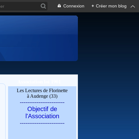
Connexion
+
Créer mon blog
Association loi 1901
Les Lectures de Florinette
à Audenge (33)
------------------------
Objectif de
l'Association
------------------------