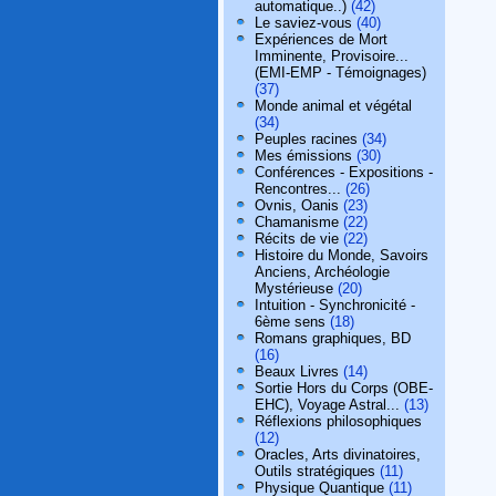
automatique..)
(42)
Le saviez-vous
(40)
Expériences de Mort
Imminente, Provisoire...
(EMI-EMP - Témoignages)
(37)
Monde animal et végétal
(34)
Peuples racines
(34)
Mes émissions
(30)
Conférences - Expositions -
Rencontres...
(26)
Ovnis, Oanis
(23)
Chamanisme
(22)
Récits de vie
(22)
Histoire du Monde, Savoirs
Anciens, Archéologie
Mystérieuse
(20)
Intuition - Synchronicité -
6ème sens
(18)
Romans graphiques, BD
(16)
Beaux Livres
(14)
Sortie Hors du Corps (OBE-
EHC), Voyage Astral...
(13)
Réflexions philosophiques
(12)
Oracles, Arts divinatoires,
Outils stratégiques
(11)
Physique Quantique
(11)