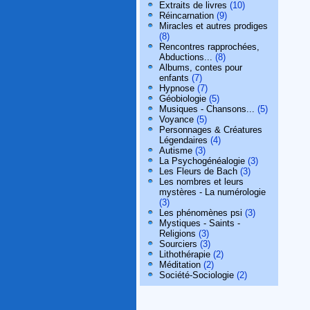
Extraits de livres
(10)
Réincarnation
(9)
Miracles et autres prodiges
(8)
Rencontres rapprochées,
Abductions...
(8)
Albums, contes pour
enfants
(7)
Hypnose
(7)
Géobiologie
(5)
Musiques - Chansons...
(5)
Voyance
(5)
Personnages & Créatures
Légendaires
(4)
Autisme
(3)
La Psychogénéalogie
(3)
Les Fleurs de Bach
(3)
Les nombres et leurs
mystères - La numérologie
(3)
Les phénomènes psi
(3)
Mystiques - Saints -
Religions
(3)
Sourciers
(3)
Lithothérapie
(2)
Méditation
(2)
Société-Sociologie
(2)