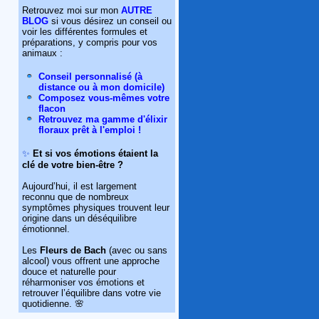
Retrouvez moi sur mon
AUTRE
BLOG
si vous désirez un conseil ou
voir les différentes formules et
préparations, y compris pour vos
animaux :
Conseil personnalisé (à
distance ou à mon domicile)
Composez vous-mêmes votre
flacon
Retrouvez ma gamme d'élixir
floraux prêt à l'emploi !
✨
Et si vos émotions étaient la
clé de votre bien-être ?
Aujourd’hui, il est largement
reconnu que de nombreux
symptômes physiques trouvent leur
origine dans un déséquilibre
émotionnel.
Les
Fleurs de Bach
(avec ou sans
alcool) vous offrent une approche
douce et naturelle pour
réharmoniser vos émotions et
retrouver l’équilibre dans votre vie
quotidienne. 🌸