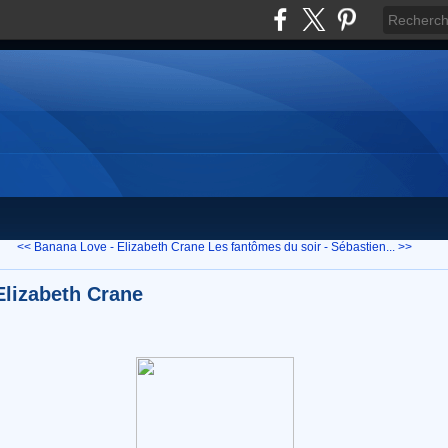
<< Banana Love - Elizabeth Crane
Les fantômes du soir - Sébastien... >>
Elizabeth Crane