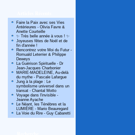
Articles Récents
Faire la Paix avec ses Vies
Antérieures - Olivia Favre &
Anette Courteille
✨ Très belle année à vous ! ✨
Joyeuses fêtes de Noël et de
fin d'année !
Rencontrez votre Moi du Futur -
Romuald Leterrier & Philippe
Deweys
La Guérison Spirituelle - Dr
Jean-Jacques Charbonier
MARIE-MADELEINE, Au-delà
du mythe - Pascale Lafargue
Jung à la plage : Le
symbolisme universel dans un
transat - Chantal Motto
Voyage dans l'invisible -
Jeanne Ayache
Le Néant, les Ténèbres et la
LUMIÈRE - Mario Beauregard
La Voie du Rire - Guy Cabaretti
Recherche