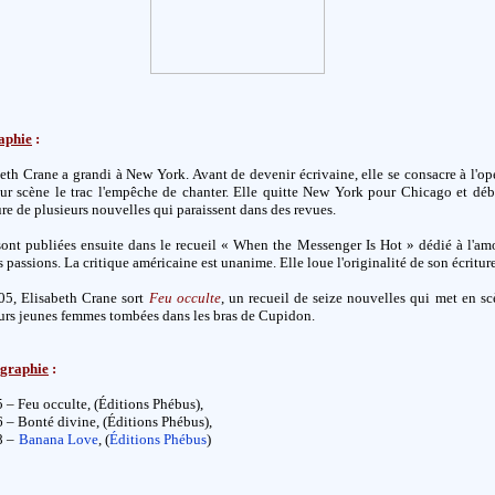
aphie
:
eth Crane a grandi à New York. Avant de devenir écrivaine, elle se consacre à l'op
ur scène le trac l'empêche de chanter. Elle quitte New York pour Chicago et déb
ture de plusieurs nouvelles qui paraissent dans des revues.
sont publiées ensuite dans le recueil « When the Messenger Is Hot » dédié à l'am
s passions. La critique américaine est unanime. Elle loue l'originalité de son écriture
05, Elisabeth Crane sort
Feu occulte
, un recueil de seize nouvelles qui met en s
urs jeunes femmes tombées dans les bras de Cupidon.
ographie
:
 – Feu occulte, (Éditions Phébus),
 – Bonté divine, (Éditions Phébus),
8 –
Banana Love
, (
Éditions Phébus
)