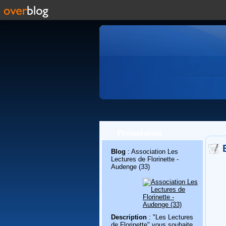
Présentation
Blog
: Association Les
Lectures de Florinette -
Audenge (33)
Description
: "Les Lectures
de Florinette" vous souhaite