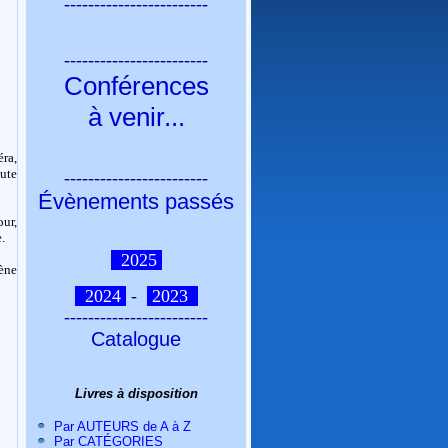
------------------------
------------------------
Conférences
à venir
...
éra,
ute
------------------------
Évènements passés
our,
.
2025
cène
2024
-
2023
------------------------
Catalogue
Livres à disposition
Par AUTEURS de A à Z
Par CATÉGORIES