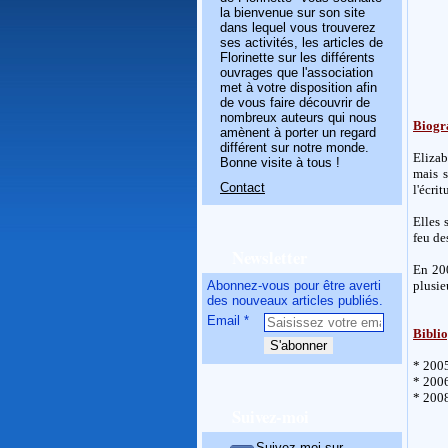
la bienvenue sur son site
dans lequel vous trouverez
ses activités, les articles de
Florinette sur les différents
ouvrages que l'association
met à votre disposition afin
de vous faire découvrir de
nombreux auteurs qui nous
Biogr
amènent à porter un regard
différent sur notre monde.
Elizab
Bonne visite à tous !
mais s
Contact
l'écri
Elles 
feu de
Newsletter
En 20
Abonnez-vous pour être averti
plusie
des nouveaux articles publiés.
Email
Bibli
* 2005
* 2006
* 200
Suivez-moi
Suivez-moi sur