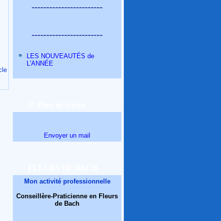
------------------------
------------------------
LES NOUVEAUTÉS de
L'ANNÉE
cle
@ Pour m'écrire
Envoyer un mail
FLEURS DE BACH
Mon activité professionnelle
Conseillère-Praticienne en Fleurs
de Bach