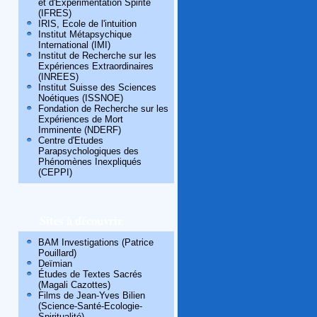
et d'Expérimentation Spirite
(IFRES)
IRIS, Ecole de l'intuition
Institut Métapsychique
International (IMI)
Institut de Recherche sur les
Expériences Extraordinaires
(INREES)
Institut Suisse des Sciences
Noétiques (ISSNOE)
Fondation de Recherche sur les
Expériences de Mort
Imminente (NDERF)
Centre d'Etudes
Parapsychologiques des
Phénomènes Inexpliqués
(CEPPI)
Sites à découvrir
BAM Investigations (Patrice
Pouillard)
Deïmian
Études de Textes Sacrés
(Magali Cazottes)
Films de Jean-Yves Bilien
(Science-Santé-Ecologie-
Spiritualité)