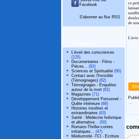
ce pet
Facebook
laiss
souffr
S'abonner au flux RSS
douleu
de sou
L'avis
Catégories
L'éveil des consciences
(125)
Documentaires - Films -
Pièces...
(92)
Sciences et Spiritualité
(85)
Contact avec l'Invisible
(Témoignages)
(82)
Témoignages - Enquêtes
S'in
autour de la mort
(82)
Magazines
(71)
Publié
Développement Personnel -
…
Quête intérieure
(68)
Histoires insolites et
extraordinaires
(63)
Santé : Médecine holistique
et alternative...
(50)
comm
Romans-Thriller-contes
initiatiques...
(47)
Médiumnité -TCI - Ecriture