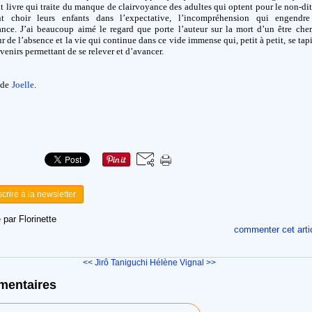
it livre qui traite du manque de clairvoyance des adultes qui optent pour le non-di
ant choir leurs enfants dans l’expectative, l’incompréhension qui engendre
ance. J’ai beaucoup aimé le regard que porte l’auteur sur la mort d’un être cher
r de l’absence et la vie qui continue dans ce vide immense qui, petit à petit, se tap
venirs permettant de se relever et d’avancer.
 de
Joelle
.
scrire à la newsletter
 par Florinette
commenter cet arti
<< Jirô Taniguchi
Hélène Vignal >>
entaires