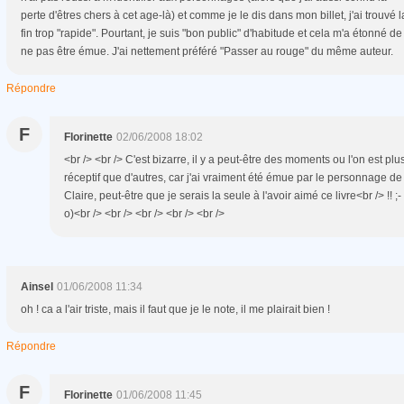
perte d'êtres chers à cet age-là) et comme je le dis dans mon billet, j'ai trouvé l
fin trop "rapide". Pourtant, je suis "bon public" d'habitude et cela m'a étonné de
ne pas être émue. J'ai nettement préféré "Passer au rouge" du même auteur.
Répondre
F
Florinette
02/06/2008 18:02
<br /> <br /> C'est bizarre, il y a peut-être des moments ou l'on est plu
réceptif que d'autres, car j'ai vraiment été émue par le personnage de
Claire, peut-être que je serais la seule à l'avoir aimé ce livre<br /> !! ;-
o)<br /> <br /> <br /> <br /> <br />
Ainsel
01/06/2008 11:34
oh ! ca a l'air triste, mais il faut que je le note, il me plairait bien !
Répondre
F
Florinette
01/06/2008 11:45