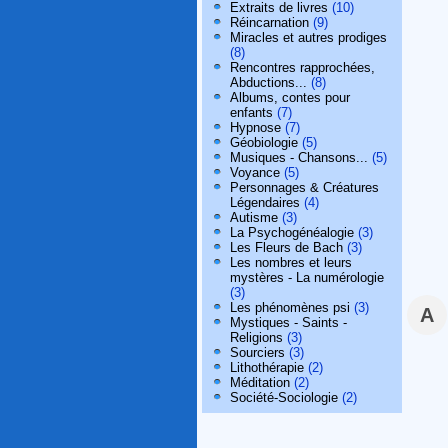
Extraits de livres
(10)
Réincarnation
(9)
Miracles et autres prodiges
(8)
Rencontres rapprochées,
Abductions...
(8)
Albums, contes pour
enfants
(7)
Hypnose
(7)
Géobiologie
(5)
Musiques - Chansons...
(5)
Voyance
(5)
Personnages & Créatures
Légendaires
(4)
Autisme
(3)
La Psychogénéalogie
(3)
Les Fleurs de Bach
(3)
Les nombres et leurs
mystères - La numérologie
(3)
Les phénomènes psi
(3)
A
Mystiques - Saints -
Religions
(3)
Sourciers
(3)
Lithothérapie
(2)
Méditation
(2)
Société-Sociologie
(2)