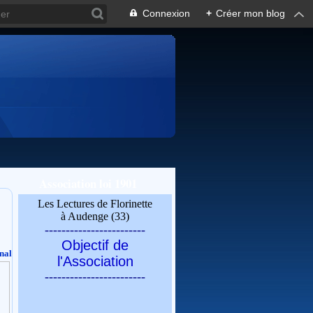
Connexion
+
Créer mon blog
Association loi 1901
Les Lectures de Florinette
à Audenge (33)
------------------------
Objectif de
nal
l'Association
------------------------