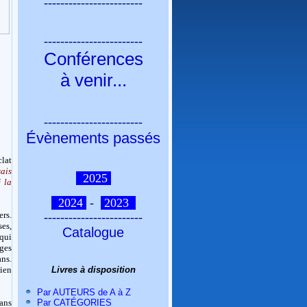
------------------------
------------------------
Conférences
à venir
...
------------------------
Évènements passés
lat
sais
2025
é la
2024
-
2023
ers.
------------------------
ses,
Catalogue
 qui
ages
ans.
Livres à disposition
ien
Par AUTEURS de A à Z
Par CATÉGORIES
dans