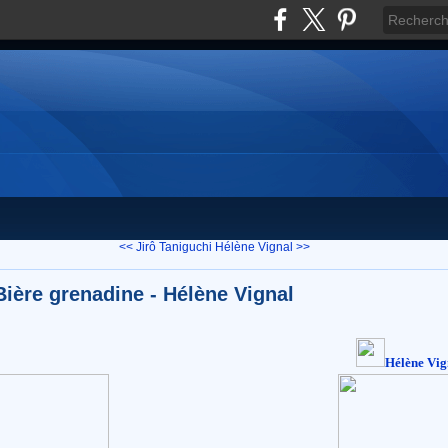
<< Jirô Taniguchi
Hélène Vignal >>
Bière grenadine - Hélène Vignal
Hélène Vig