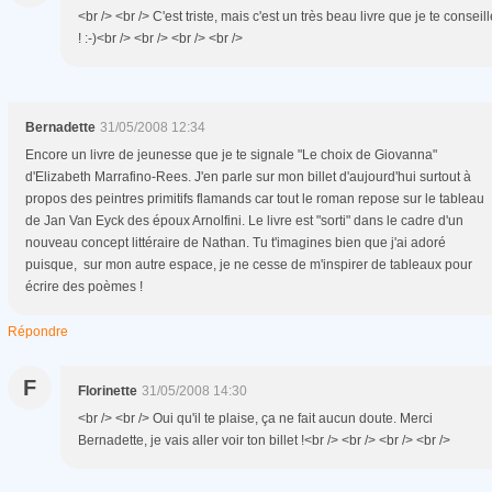
<br /> <br /> C'est triste, mais c'est un très beau livre que je te conseil
! :-)<br /> <br /> <br /> <br />
Bernadette
31/05/2008 12:34
Encore un livre de jeunesse que je te signale "Le choix de Giovanna"
d'Elizabeth Marrafino-Rees. J'en parle sur mon billet d'aujourd'hui surtout à
propos des peintres primitifs flamands car tout le roman repose sur le tableau
de Jan Van Eyck des époux Arnolfini. Le livre est "sorti" dans le cadre d'un
nouveau concept littéraire de Nathan. Tu t'imagines bien que j'ai adoré
puisque, sur mon autre espace, je ne cesse de m'inspirer de tableaux pour
écrire des poèmes !
Répondre
F
Florinette
31/05/2008 14:30
<br /> <br /> Oui qu'il te plaise, ça ne fait aucun doute. Merci
Bernadette, je vais aller voir ton billet !<br /> <br /> <br /> <br />