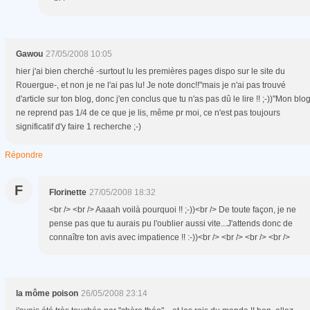
Gawou
27/05/2008 10:05
hier j'ai bien cherché -surtout lu les premières pages dispo sur le site du
Rouergue-, et non je ne l'ai pas lu! Je note donc!!"mais je n'ai pas trouvé
d'article sur ton blog, donc j'en conclus que tu n'as pas dû le lire !! ;-))"Mon blo
ne reprend pas 1/4 de ce que je lis, même pr moi, ce n'est pas toujours
significatif d'y faire 1 recherche ;-)
Répondre
F
Florinette
27/05/2008 18:32
<br /> <br /> Aaaah voilà pourquoi !! ;-))<br /> De toute façon, je ne
pense pas que tu aurais pu l'oublier aussi vite...J'attends donc de
connaître ton avis avec impatience !! :-))<br /> <br /> <br /> <br />
la môme poison
26/05/2008 23:14