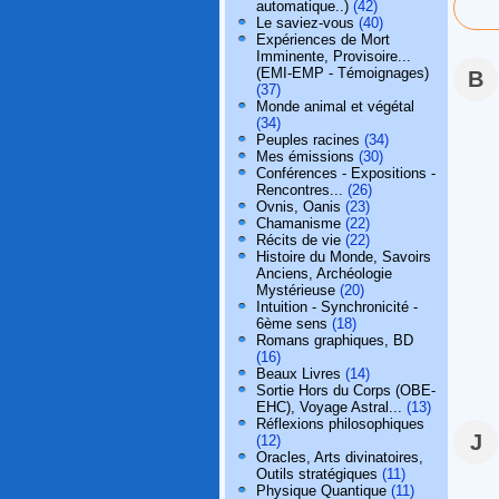
automatique..)
(42)
Le saviez-vous
(40)
Expériences de Mort
Imminente, Provisoire...
(EMI-EMP - Témoignages)
B
(37)
Monde animal et végétal
(34)
Peuples racines
(34)
Mes émissions
(30)
Conférences - Expositions -
Rencontres...
(26)
Ovnis, Oanis
(23)
Chamanisme
(22)
Récits de vie
(22)
Histoire du Monde, Savoirs
Anciens, Archéologie
Mystérieuse
(20)
Intuition - Synchronicité -
6ème sens
(18)
Romans graphiques, BD
(16)
Beaux Livres
(14)
Sortie Hors du Corps (OBE-
EHC), Voyage Astral...
(13)
Réflexions philosophiques
J
(12)
Oracles, Arts divinatoires,
Outils stratégiques
(11)
Physique Quantique
(11)