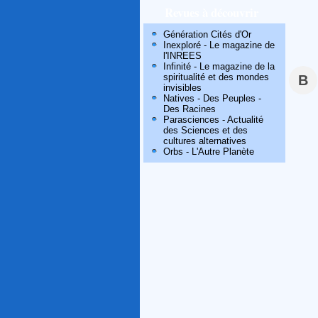
Revues à découvrir
Génération Cités d'Or
Inexploré - Le magazine de
l'INREES
Infinité - Le magazine de la
spiritualité et des mondes
B
invisibles
Natives - Des Peuples -
Des Racines
Parasciences - Actualité
des Sciences et des
cultures alternatives
Orbs - L'Autre Planète