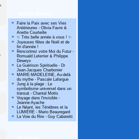
a
Articles Récents
Faire la Paix avec ses Vies
Antérieures - Olivia Favre &
Anette Courteille
✨ Très belle année à vous ! ✨
Joyeuses fêtes de Noël et de
fin d'année !
Rencontrez votre Moi du Futur -
s
Romuald Leterrier & Philippe
Deweys
La Guérison Spirituelle - Dr
Jean-Jacques Charbonier
MARIE-MADELEINE, Au-delà
du mythe - Pascale Lafargue
Jung à la plage : Le
symbolisme universel dans un
transat - Chantal Motto
Voyage dans l'invisible -
Jeanne Ayache
Le Néant, les Ténèbres et la
LUMIÈRE - Mario Beauregard
La Voie du Rire - Guy Cabaretti
Recherche