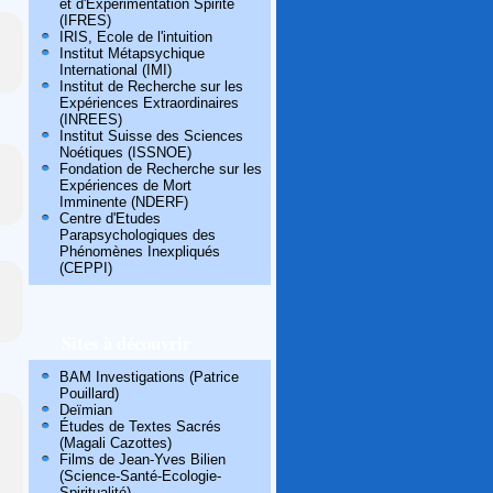
et d'Expérimentation Spirite
(IFRES)
IRIS, Ecole de l'intuition
Institut Métapsychique
International (IMI)
Institut de Recherche sur les
Expériences Extraordinaires
(INREES)
Institut Suisse des Sciences
Noétiques (ISSNOE)
Fondation de Recherche sur les
Expériences de Mort
Imminente (NDERF)
Centre d'Etudes
Parapsychologiques des
Phénomènes Inexpliqués
(CEPPI)
Sites à découvrir
BAM Investigations (Patrice
Pouillard)
Deïmian
Études de Textes Sacrés
(Magali Cazottes)
Films de Jean-Yves Bilien
(Science-Santé-Ecologie-
Spiritualité)