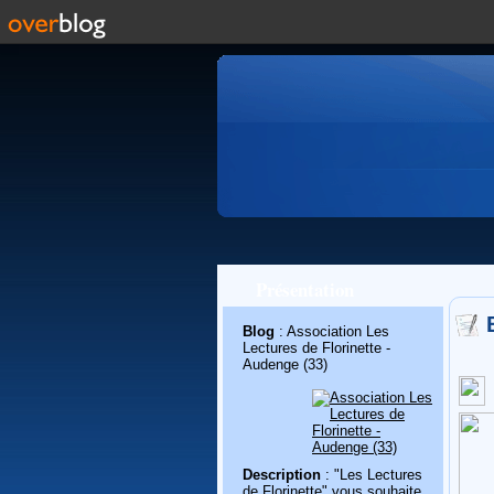
Présentation
Blog
: Association Les
Lectures de Florinette -
Audenge (33)
Description
: "Les Lectures
de Florinette" vous souhaite