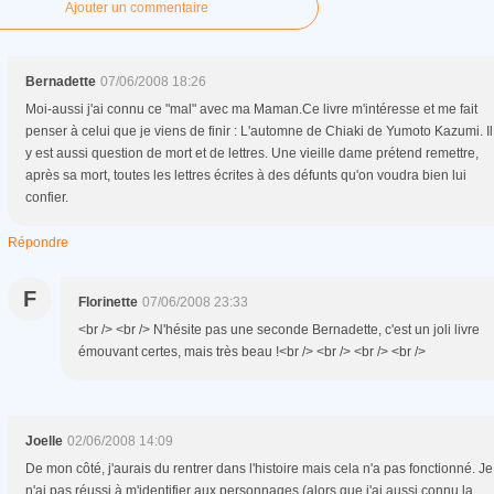
Ajouter un commentaire
Bernadette
07/06/2008 18:26
Moi-aussi j'ai connu ce "mal" avec ma Maman.Ce livre m'intéresse et me fait
penser à celui que je viens de finir : L'automne de Chiaki de Yumoto Kazumi. Il
y est aussi question de mort et de lettres. Une vieille dame prétend remettre,
après sa mort, toutes les lettres écrites à des défunts qu'on voudra bien lui
confier.
Répondre
F
Florinette
07/06/2008 23:33
<br /> <br /> N'hésite pas une seconde Bernadette, c'est un joli livre
émouvant certes, mais très beau !<br /> <br /> <br /> <br />
Joelle
02/06/2008 14:09
De mon côté, j'aurais du rentrer dans l'histoire mais cela n'a pas fonctionné. Je
n'ai pas réussi à m'identifier aux personnages (alors que j'ai aussi connu la