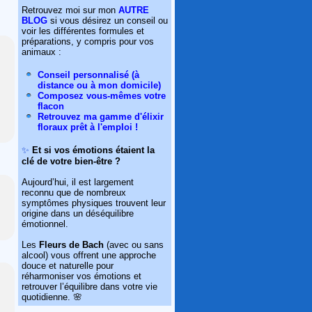
Retrouvez moi sur mon
AUTRE
BLOG
si vous désirez un conseil ou
voir les différentes formules et
préparations, y compris pour vos
animaux :
Conseil personnalisé (à
distance ou à mon domicile)
Composez vous-mêmes votre
flacon
Retrouvez ma gamme d'élixir
floraux prêt à l'emploi !
✨
Et si vos émotions étaient la
clé de votre bien-être ?
Aujourd’hui, il est largement
reconnu que de nombreux
symptômes physiques trouvent leur
origine dans un déséquilibre
émotionnel.
Les
Fleurs de Bach
(avec ou sans
alcool) vous offrent une approche
douce et naturelle pour
réharmoniser vos émotions et
retrouver l’équilibre dans votre vie
quotidienne. 🌸