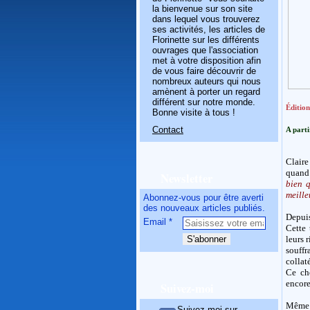
la bienvenue sur son site
dans lequel vous trouverez
ses activités, les articles de
Florinette sur les différents
ouvrages que l'association
met à votre disposition afin
de vous faire découvrir de
nombreux auteurs qui nous
amènent à porter un regard
différent sur notre monde.
Édition
Bonne visite à tous !
Contact
A parti
Claire
quand 
Newsletter
bien q
meille
Abonnez-vous pour être averti
des nouveaux articles publiés.
Depuis
Email
Cette 
leurs 
souffr
collat
Ce cho
encore 
Suivez-moi
Même s
Suivez-moi sur