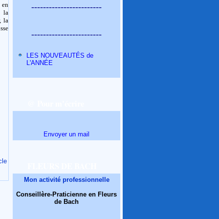
t en
------------------------
 la
, la
isse
------------------------
LES NOUVEAUTÉS de
L'ANNÉE
@ Pour m'écrire
Envoyer un mail
cle
FLEURS DE BACH
Mon activité professionnelle
Conseillère-Praticienne en Fleurs
de Bach