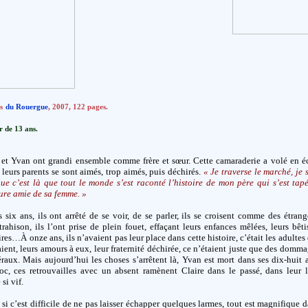
s
du Rouergue
, 2007, 122 pages.
r de 13 ans.
 et Yvan ont grandi ensemble comme frère et sœur. Cette camaraderie a volé en éc
leurs parents se sont aimés, trop aimés, puis déchirés.
« Je traverse le marché, je 
ue c’est là que tout le monde s’est raconté l’histoire de mon père qui s’est tap
ure amie de sa femme. »
 six ans, ils ont arrêté de se voir, de se parler, ils se croisent comme des étrang
trahison, ils l’ont prise de plein fouet, effaçant leurs enfances mêlées, leurs bêti
rires…À onze ans, ils n’avaient pas leur place dans cette histoire, c’était les adultes
aient, leurs amours à eux, leur fraternité déchirée, ce n’étaient juste que des domm
éraux. Mais aujourd’hui les choses s’arrêtent là, Yvan est mort dans ses dix-huit 
c, ces retrouvailles avec un absent ramènent Claire dans le passé, dans leur l
si vif.
i c’est difficile de ne pas laisser échapper quelques larmes, tout est magnifique 