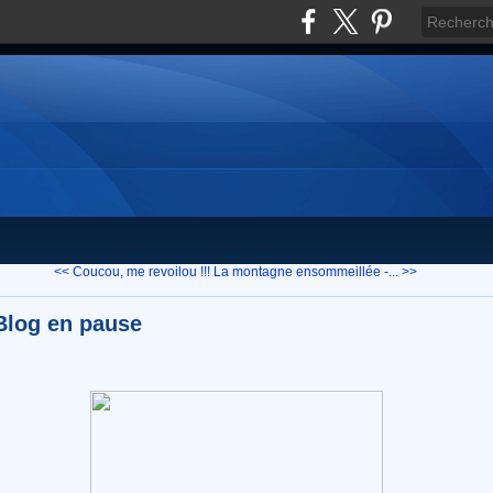
<< Coucou, me revoilou !!!
La montagne ensommeillée -... >>
Blog en pause