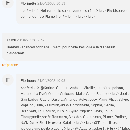
F
Florinette
21/04/2008 10:13
<br /> <br /> Hélas non, je suis revenue...snif... ;-)<br /> Big bisous et
bonne journée Plume !<br /> <br /> <br /> <br />
katell
20/04/2008 17:52
Bonnes vacances florinette....merci pour cette très jolie vue du bassin
d'arcachon.
Répondre
F
Florinette
21/04/2008 10:03
<br /> <br /> @Karine, Cathulu, Andrea, Mireille, La môme poison,
Martine, La Pyrénéenne, Antigone, Maijo, Anne, Bladelor,<br /> Joelle
Gambadou, Cathe, Dasola, Amanda, Aelys, Lucy, Manu, Alice, Sylvie,
Papillon, Julie, Zazimuth,<br /> Chiffonnette, Sophie, Cécile,
BelleSahi, La Liseuse, InFolio, Sylire, Anjelica, Nath, Loulou,
Choupynette,<br /> Romanza, Alex des Couassous, Plume, Praline,
Naïk, Jumy, Flo, Livrovore, Katell...<br /> <br /> @Thom : Il reste
toujours une petite place ! ;-)<br /> @ ALaure : Joker ! ;-)<br /> @ Lilib