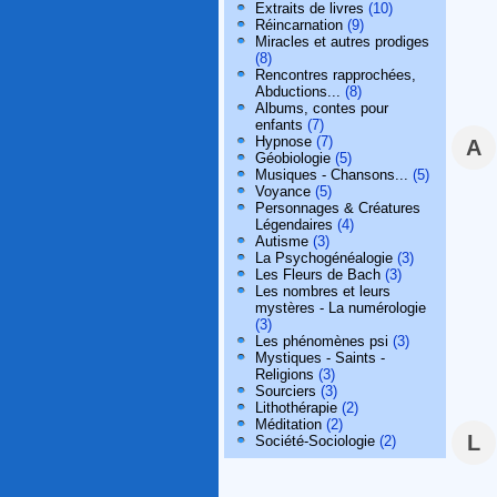
Extraits de livres
(10)
Réincarnation
(9)
Miracles et autres prodiges
(8)
Rencontres rapprochées,
Abductions...
(8)
Albums, contes pour
enfants
(7)
Hypnose
(7)
A
Géobiologie
(5)
Musiques - Chansons...
(5)
Voyance
(5)
Personnages & Créatures
Légendaires
(4)
Autisme
(3)
La Psychogénéalogie
(3)
Les Fleurs de Bach
(3)
Les nombres et leurs
mystères - La numérologie
(3)
Les phénomènes psi
(3)
Mystiques - Saints -
Religions
(3)
Sourciers
(3)
Lithothérapie
(2)
Méditation
(2)
L
Société-Sociologie
(2)