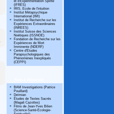
et d'Expérimentation Spirite
(IFRES)
IRIS, Ecole de l'intuition
Institut Métapsychique
International (IMI)
Institut de Recherche sur les
Expériences Extraordinaires
(INREES)
Institut Suisse des Sciences
Noétiques (ISSNOE)
Fondation de Recherche sur les
.
Expériences de Mort
Imminente (NDERF)
Centre d'Etudes
Parapsychologiques des
Phénomènes Inexpliqués
(CEPPI)
Sites à découvrir
BAM Investigations (Patrice
Pouillard)
Deïmian
Études de Textes Sacrés
(Magali Cazottes)
Films de Jean-Yves Bilien
(Science-Santé-Ecologie-
Spiritualité)