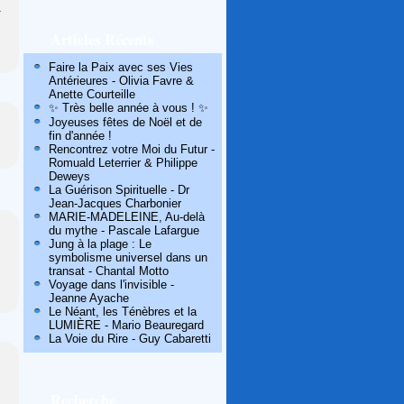
r
Articles Récents
Faire la Paix avec ses Vies
Antérieures - Olivia Favre &
Anette Courteille
✨ Très belle année à vous ! ✨
Joyeuses fêtes de Noël et de
fin d'année !
Rencontrez votre Moi du Futur -
Romuald Leterrier & Philippe
Deweys
La Guérison Spirituelle - Dr
Jean-Jacques Charbonier
MARIE-MADELEINE, Au-delà
du mythe - Pascale Lafargue
Jung à la plage : Le
symbolisme universel dans un
transat - Chantal Motto
Voyage dans l'invisible -
Jeanne Ayache
Le Néant, les Ténèbres et la
LUMIÈRE - Mario Beauregard
La Voie du Rire - Guy Cabaretti
Recherche