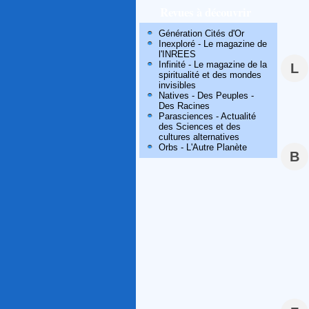
Revues à découvrir
Génération Cités d'Or
Inexploré - Le magazine de
l'INREES
Infinité - Le magazine de la
L
spiritualité et des mondes
invisibles
Natives - Des Peuples -
Des Racines
Parasciences - Actualité
des Sciences et des
cultures alternatives
Orbs - L'Autre Planète
B