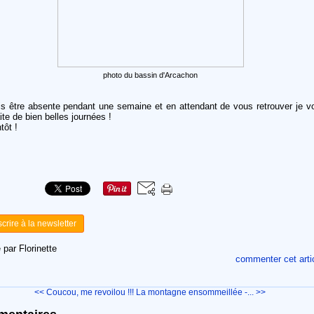
photo du bassin d'Arcachon
is être absente pendant une semaine et en attendant de vous retrouver je v
te de bien belles journées !
tôt !
scrire à la newsletter
 par Florinette
commenter cet arti
<< Coucou, me revoilou !!!
La montagne ensommeillée -... >>