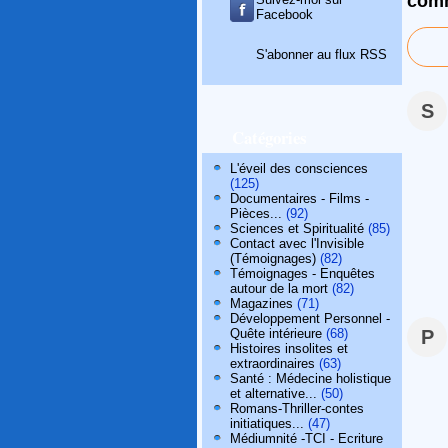
comm
Facebook
S'abonner au flux RSS
S
Catégories
L'éveil des consciences
(125)
Documentaires - Films -
Pièces...
(92)
Sciences et Spiritualité
(85)
Contact avec l'Invisible
(Témoignages)
(82)
Témoignages - Enquêtes
autour de la mort
(82)
Magazines
(71)
Développement Personnel -
Quête intérieure
(68)
P
Histoires insolites et
extraordinaires
(63)
Santé : Médecine holistique
et alternative...
(50)
Romans-Thriller-contes
initiatiques...
(47)
Médiumnité -TCI - Ecriture