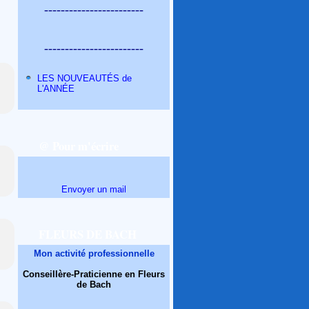
------------------------
------------------------
LES NOUVEAUTÉS de
L'ANNÉE
@ Pour m'écrire
Envoyer un mail
FLEURS DE BACH
Mon activité professionnelle
Conseillère-Praticienne en Fleurs
de Bach