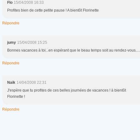
Flo
15/04/2008 16:33
Profites bien de cette petite pause ! A bientôt Florinette
Répondre
jumy
15/04/2008 15:25
Bonnes vacances à toi...en espérant que le beau temps soit au rendez-vous.....
Répondre
Naïk
14/04/2008 22:31
J'espère que tu profites de ces belles journées de vacances ! à bientôt
Florinette !
Répondre