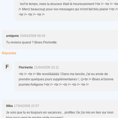
: bof le temps, mais la douceur était là heureusement !<br /> <br /> <b
/> Merci beaucoup pour vos messages qui m'ont fait très plaisir !<br />
<br /> <br /> <br />
antigone
20/04/2008 09:29
Tu reviens quand ? Bises Florinette.
Répondre
F
Florinette
21/04/2008 10:11
<br /> <br /> Me revoilààààà ! Dans ma lancée, j'ai eu envie de
prendre quelques jours supplémentaires ! ;-))<br /> Bises et bonne
journée Antigone !<br /> <br /> <br /> <br /> <br />
liliba
17/04/2008 22:57
Je vois que tu es toujours en vacances... profites !Je j'ai mis en lien sur mon
blog pour venir te rendre visite souvent !