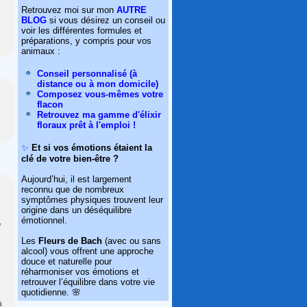
Retrouvez moi sur mon
AUTRE
BLOG
si vous désirez un conseil ou
voir les différentes formules et
préparations, y compris pour vos
animaux :
Conseil personnalisé (à
distance ou à mon domicile)
Composez vous-mêmes votre
flacon
Retrouvez ma gamme d'élixir
floraux prêt à l'emploi !
✨
Et si vos émotions étaient la
clé de votre bien-être ?
Aujourd’hui, il est largement
reconnu que de nombreux
symptômes physiques trouvent leur
origine dans un déséquilibre
émotionnel.
,
Les
Fleurs de Bach
(avec ou sans
alcool) vous offrent une approche
douce et naturelle pour
réharmoniser vos émotions et
retrouver l’équilibre dans votre vie
quotidienne. 🌸
a