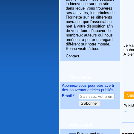
la bienvenue sur son site
dans lequel vous trouverez
ses activités, les articles de
Florinette sur les différents
ouvrages que l'association
met à votre disposition afin
de vous faire découvrir de
nombreux auteurs qui nous
amènent à porter un regard
différent sur notre monde.
Je va
Bonne visite à tous !
souhai
À bien
Contact
Newsletter
Abonnez-vous pour être averti
des nouveaux articles publiés.
S'in
Email
Publié
…
Suivez-moi
Suivez-moi sur