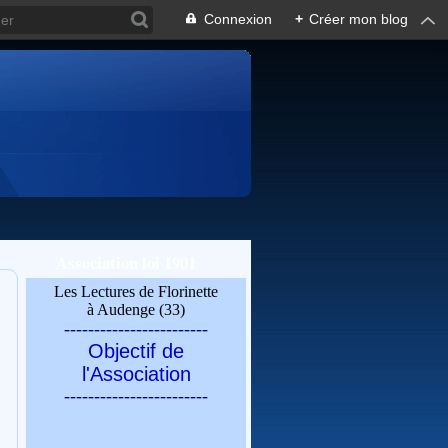
Connexion
+
Créer mon blog
Association loi 1901
Les Lectures de Florinette
à Audenge (33)
------------------------
Objectif de
l'Association
------------------------