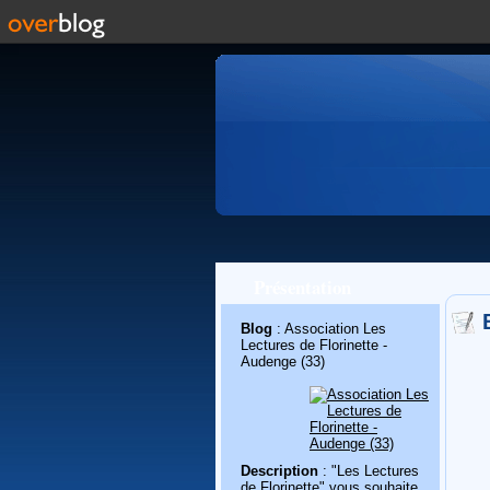
Présentation
Blog
: Association Les
Lectures de Florinette -
Audenge (33)
Description
: "Les Lectures
de Florinette" vous souhaite