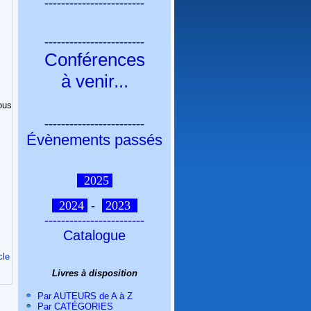
------------------------
------------------------
Conférences
à venir
...
ous
------------------------
Évènements passés
2025
2024
-
2023
------------------------
Catalogue
cle
Livres à disposition
Par AUTEURS de A à Z
Par CATÉGORIES