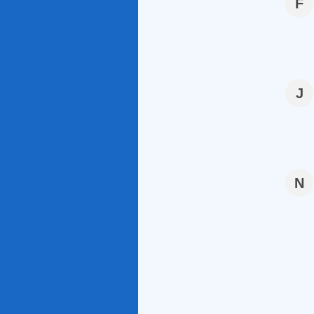
F
J
N