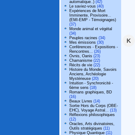
automatique..)
(42)
Le saviez-vous
(40)
Expériences de Mort
Imminente, Provisoire...
(EMI-EMP - Témoignages)
(37)
Monde animal et végétal
(34)
Peuples racines
(34)
K
Mes émissions
(30)
Conférences - Expositions -
Rencontres...
(26)
Ovnis, Oanis
(23)
Chamanisme
(22)
Récits de vie
(22)
Histoire du Monde, Savoirs
Anciens, Archéologie
Mystérieuse
(20)
Intuition - Synchronicité -
6ème sens
(18)
Romans graphiques, BD
(16)
Beaux Livres
(14)
Sortie Hors du Corps (OBE-
EHC), Voyage Astral...
(13)
Réflexions philosophiques
(12)
Oracles, Arts divinatoires,
Outils stratégiques
(11)
Physique Quantique
(11)