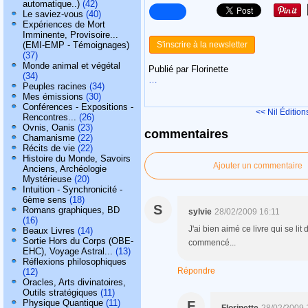
automatique..)
(42)
Le saviez-vous
(40)
Expériences de Mort
Imminente, Provisoire...
(EMI-EMP - Témoignages)
S'inscrire à la newsletter
(37)
Monde animal et végétal
Publié par Florinette
(34)
…
Peuples racines
(34)
Mes émissions
(30)
Conférences - Expositions -
<< Nil Édition
Rencontres...
(26)
Ovnis, Oanis
(23)
commentaires
Chamanisme
(22)
Récits de vie
(22)
Histoire du Monde, Savoirs
Ajouter un commentaire
Anciens, Archéologie
Mystérieuse
(20)
Intuition - Synchronicité -
6ème sens
(18)
S
Romans graphiques, BD
sylvie
28/02/2009 16:11
(16)
J'ai bien aimé ce livre qui se lit
Beaux Livres
(14)
Sortie Hors du Corps (OBE-
commencé...
EHC), Voyage Astral...
(13)
Réflexions philosophiques
Répondre
(12)
Oracles, Arts divinatoires,
Outils stratégiques
(11)
Physique Quantique
(11)
F