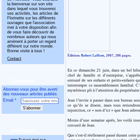
la bienvenue sur son site
dans lequel vous trouverez
ses activités, les articles de
Florinette sur les différents
ouvrages que l'association
met à votre disposition afin
de vous faire découvrir de
nombreux auteurs qui nous
amènent à porter un regard
différent sur notre monde.
Bonne visite à tous !
Éditions
Robert Laffont
, 2007, 286 pages.
Contact
En ce dimanche 21 juin, dans un bel hôtel 
chef de famille et d’entreprise, s’apprê
Newsletter
entouré de ses enfants et petits-enfants q
interrompre ce rassemblement familial. C
Abonnez-vous pour être averti
mystérieux pli à l’attention du propriétaire
des nouveaux articles publiés.
Email
Jean l’invite à passer dans son bureau sou
ce qu’ils se disent, mais tous retiendro
injonction, ce « sors d’ici » que Jean adres
Moins d’une semaine après, les voilà tous
cercueil de Jean.
Suivez-moi
Que s’est-il réellement passé durant cette j
Suivez-moi sur