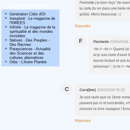
Florinette j'ai bien reçu "de mani
Revues à découvrir
la carte (tu vis dans une belle 
Génération Cités d'Or
goûts). Merci beaucoup :-)
Inexploré - Le magazine de
l'INREES
Répondre
Infinité - Le magazine de la
spiritualité et des mondes
invisibles
F
Natives - Des Peuples -
Florinette
03/04/2008 
Des Racines
Parasciences - Actualité
<br /> <br /> Quand j'a
des Sciences et des
et je suis ravie d'avoir 
cultures alternatives
bonne lecture et une bo
Orbs - L'Autre Planète
prévenue ! :-))<br /> <br
C
Caro[line]
30/03/2008 00:29
Je suis ravie que ce 2ème roman t'
passent par ici et sont tentés, n
recevoir ce livre voyageur ! Ecr
Répondre