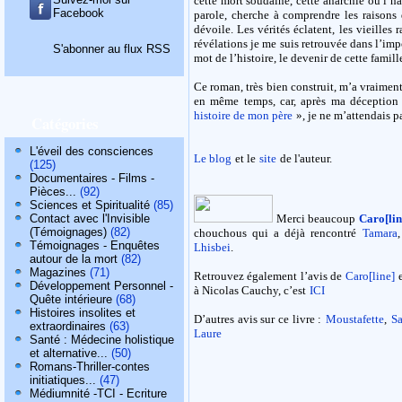
cette mort soudaine, cette anarchie où l’h
Facebook
parole, cherche à comprendre les raisons d
dévoile. Les vérités éclatent, les vieilles
révélations je me suis retrouvée dans l’impo
S'abonner au flux RSS
mot de l’histoire, le devenir de cette famill
Ce roman, très bien construit, m’a vraiment 
en même temps, car, après ma déception 
histoire de mon père
», je ne m’attendais p
Catégories
L'éveil des consciences
Le blog
et le
site
de l'auteur.
(125)
Documentaires - Films -
Pièces...
(92)
Sciences et Spiritualité
(85)
Contact avec l'Invisible
Merci beaucoup
Caro[lin
(Témoignages)
(82)
chouchous qui a déjà rencontré
Tamara
,
Témoignages - Enquêtes
Lhisbei
.
autour de la mort
(82)
Magazines
(71)
Retrouvez également l’avis de
Caro[line]
Développement Personnel -
à Nicolas Cauchy, c’est
ICI
Quête intérieure
(68)
Histoires insolites et
D’autres avis sur ce livre :
Moustafette
,
S
extraordinaires
(63)
Laure
Santé : Médecine holistique
et alternative...
(50)
Romans-Thriller-contes
initiatiques...
(47)
Médiumnité -TCI - Ecriture