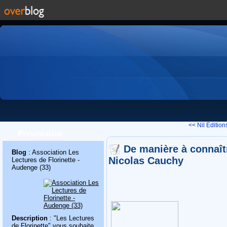
<< Nil Édition
Présentation
De manière à connaître
Blog
: Association Les
Nicolas Cauchy
Lectures de Florinette -
Audenge (33)
Description
: "Les Lectures
de Florinette" vous souhaite