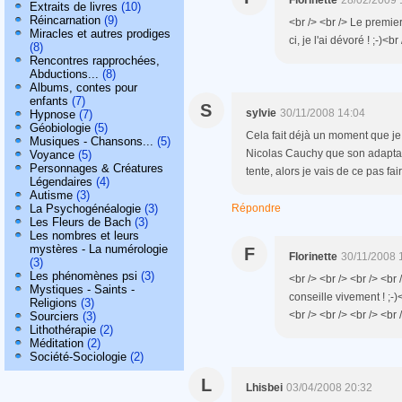
Florinette
28/02/2009 
Extraits de livres
(10)
Réincarnation
(9)
<br /> <br /> Le premier
Miracles et autres prodiges
ci, je l'ai dévoré ! ;-)<br
(8)
Rencontres rapprochées,
Abductions...
(8)
Albums, contes pour
enfants
(7)
S
sylvie
30/11/2008 14:04
Hypnose
(7)
Géobiologie
(5)
Cela fait déjà un moment que je 
Musiques - Chansons...
(5)
Nicolas Cauchy que son adaptatio
Voyance
(5)
Personnages & Créatures
tente, alors je vais de ce pas fai
Légendaires
(4)
Autisme
(3)
La Psychogénéalogie
(3)
Répondre
Les Fleurs de Bach
(3)
Les nombres et leurs
mystères - La numérologie
F
Florinette
30/11/2008 
(3)
Les phénomènes psi
(3)
<br /> <br /> <br /> <br
Mystiques - Saints -
conseille vivement ! ;-)
Religions
(3)
<br /> <br /> <br /> <br 
Sourciers
(3)
Lithothérapie
(2)
Méditation
(2)
Société-Sociologie
(2)
L
Lhisbei
03/04/2008 20:32