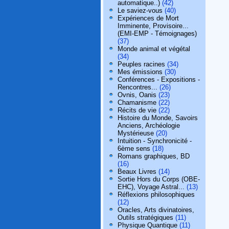
automatique..)
(42)
Le saviez-vous
(40)
Expériences de Mort
Imminente, Provisoire...
(EMI-EMP - Témoignages)
(37)
Monde animal et végétal
(34)
Peuples racines
(34)
Mes émissions
(30)
Conférences - Expositions -
Rencontres...
(26)
Ovnis, Oanis
(23)
Chamanisme
(22)
Récits de vie
(22)
Histoire du Monde, Savoirs
Anciens, Archéologie
Mystérieuse
(20)
Intuition - Synchronicité -
6ème sens
(18)
Romans graphiques, BD
(16)
Beaux Livres
(14)
Sortie Hors du Corps (OBE-
EHC), Voyage Astral...
(13)
Réflexions philosophiques
(12)
Oracles, Arts divinatoires,
Outils stratégiques
(11)
Physique Quantique
(11)