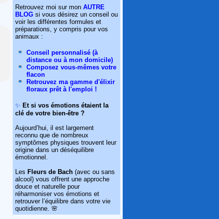
Retrouvez moi sur mon
AUTRE
BLOG
si vous désirez un conseil ou
voir les différentes formules et
préparations, y compris pour vos
animaux :
Conseil personnalisé (à
distance ou à mon domicile)
Composez vous-mêmes votre
flacon
Retrouvez ma gamme d'élixir
floraux prêt à l'emploi !
✨
Et si vos émotions étaient la
clé de votre bien-être ?
Aujourd’hui, il est largement
reconnu que de nombreux
symptômes physiques trouvent leur
origine dans un déséquilibre
émotionnel.
Les
Fleurs de Bach
(avec ou sans
alcool) vous offrent une approche
douce et naturelle pour
réharmoniser vos émotions et
retrouver l’équilibre dans votre vie
quotidienne. 🌸