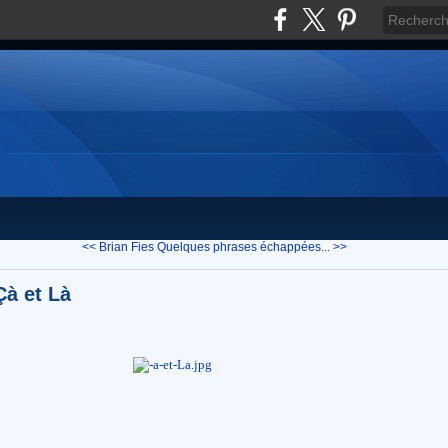
<< Brian Fies
Quelques phrases échappées... >>
Çà et Là