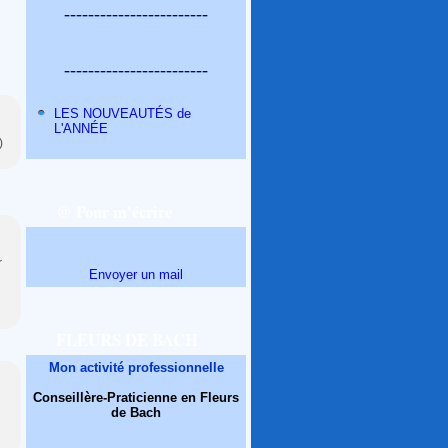
------------------------
------------------------
LES NOUVEAUTÉS de
L'ANNÉE
)
@ Pour m'écrire
r
Envoyer un mail
FLEURS DE BACH
Mon activité professionnelle
Conseillère-Praticienne en Fleurs
de Bach