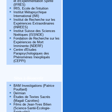
et d'Expérimentation Spirite
(IFRES)
IRIS, Ecole de l'intuition
Institut Métapsychique
International (IMI)
Institut de Recherche sur les
Expériences Extraordinaires
(INREES)
Institut Suisse des Sciences
Noétiques (ISSNOE)
Fondation de Recherche sur les
Expériences de Mort
Imminente (NDERF)
Centre d'Etudes
Parapsychologiques des
Phénomènes Inexpliqués
(CEPPI)
Sites à découvrir
BAM Investigations (Patrice
Pouillard)
Deïmian
Études de Textes Sacrés
(Magali Cazottes)
Films de Jean-Yves Bilien
(Science-Santé-Ecologie-
Spiritualité)