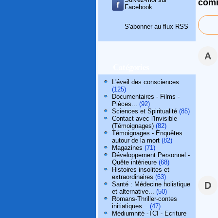
comm
Facebook
S'abonner au flux RSS
A
Catégories
L'éveil des consciences
(125)
Documentaires - Films -
Pièces...
(92)
Sciences et Spiritualité
(85)
Contact avec l'Invisible
(Témoignages)
(82)
Témoignages - Enquêtes
autour de la mort
(82)
Magazines
(71)
Développement Personnel -
Quête intérieure
(68)
Histoires insolites et
extraordinaires
(63)
D
Santé : Médecine holistique
et alternative...
(50)
Romans-Thriller-contes
initiatiques...
(47)
Médiumnité -TCI - Ecriture