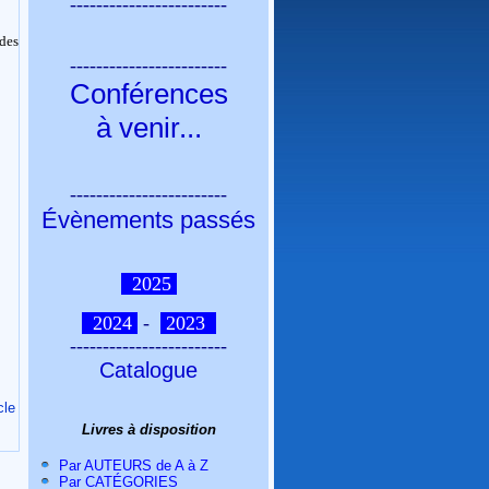
------------------------
 des
------------------------
Conférences
à venir
...
------------------------
Évènements passés
2025
2024
-
2023
------------------------
Catalogue
cle
Livres à disposition
Par AUTEURS de A à Z
Par CATÉGORIES