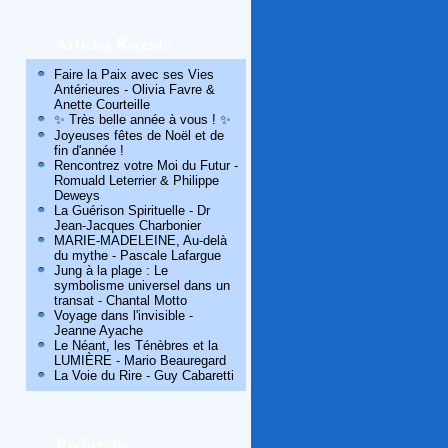
Articles Récents
Faire la Paix avec ses Vies
Antérieures - Olivia Favre &
Anette Courteille
✨ Très belle année à vous ! ✨
Joyeuses fêtes de Noël et de
fin d'année !
Rencontrez votre Moi du Futur -
Romuald Leterrier & Philippe
Deweys
La Guérison Spirituelle - Dr
Jean-Jacques Charbonier
MARIE-MADELEINE, Au-delà
du mythe - Pascale Lafargue
Jung à la plage : Le
symbolisme universel dans un
transat - Chantal Motto
Voyage dans l'invisible -
Jeanne Ayache
Le Néant, les Ténèbres et la
LUMIÈRE - Mario Beauregard
La Voie du Rire - Guy Cabaretti
Recherche