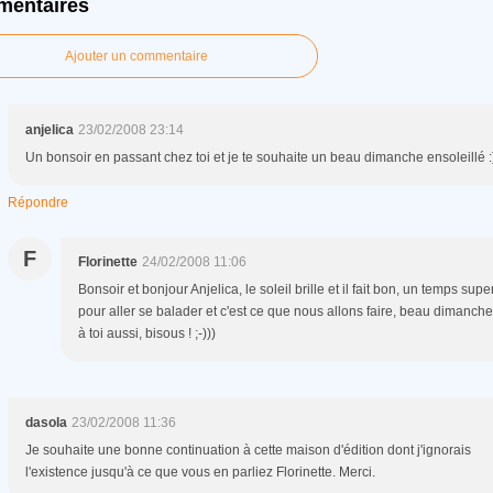
entaires
Ajouter un commentaire
anjelica
23/02/2008 23:14
Un bonsoir en passant chez toi et je te souhaite un beau dimanche ensoleillé :
Répondre
F
Florinette
24/02/2008 11:06
Bonsoir et bonjour Anjelica, le soleil brille et il fait bon, un temps supe
pour aller se balader et c'est ce que nous allons faire, beau dimanche
à toi aussi, bisous ! ;-)))
dasola
23/02/2008 11:36
Je souhaite une bonne continuation à cette maison d'édition dont j'ignorais
l'existence jusqu'à ce que vous en parliez Florinette. Merci.