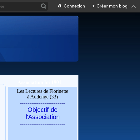
Connexion
+
Créer mon blog
Association loi 1901
Les Lectures de Florinette
à Audenge (33)
------------------------
Objectif de
l'Association
------------------------