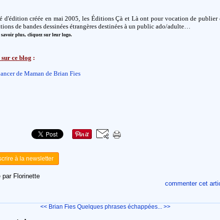
é d'édition créée en mai 2005, les Éditions Çà et Là ont pour vocation de publier
tions de bandes dessinées étrangères destinées à un public ado/adulte…
savoir plus, cliquez sur leur logo.
 sur ce blog
:
ancer de Maman de Brian Fies
scrire à la newsletter
 par Florinette
commenter cet arti
<< Brian Fies
Quelques phrases échappées... >>