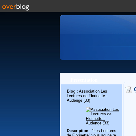
Présentation
Blog
: Association Les
Lectures de Florinette -
Audenge (33)
Description
: "Les Lectures
de Florinette" vous souhaite