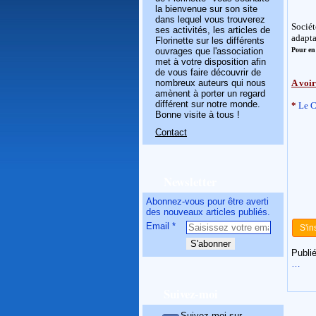
la bienvenue sur son site
dans lequel vous trouverez
Sociét
ses activités, les articles de
adapta
Florinette sur les différents
ouvrages que l'association
Pour en 
met à votre disposition afin
de vous faire découvrir de
nombreux auteurs qui nous
A voir
amènent à porter un regard
différent sur notre monde.
*
Le C
Bonne visite à tous !
Contact
Newsletter
Abonnez-vous pour être averti
des nouveaux articles publiés.
Email
S'in
Publié
…
Suivez-moi
Suivez-moi sur