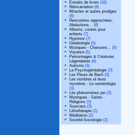
Extraits de livres
(10)
Réincarnation
(9)
Miracles et autres prodiges
(8)
Rencontres rapprochées,
Abductions...
(8)
Albums, contes pour
enfants
(7)
Hypnose
(7)
Géobiologie
(5)
Musiques - Chansons...
(5)
Voyance
(5)
Personnages & Créatures
Légendaires
(4)
Autisme
(3)
La Psychogénéalogie
(3)
Les Fleurs de Bach
(3)
Les nombres et leurs
mystères - La numérologie
(3)
Les phénomènes psi
(3)
Mystiques - Saints -
Religions
(3)
Sourciers
(3)
Lithothérapie
(2)
Méditation
(2)
Société-Sociologie
(2)