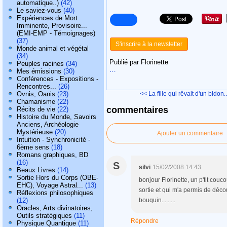
automatique..)
(42)
Le saviez-vous
(40)
Expériences de Mort
Imminente, Provisoire...
(EMI-EMP - Témoignages)
(37)
S'inscrire à la newsletter
Monde animal et végétal
(34)
Publié par Florinette
Peuples racines
(34)
…
Mes émissions
(30)
Conférences - Expositions -
Rencontres...
(26)
Ovnis, Oanis
(23)
<< La fille qui rêvait d'un bidon..
Chamanisme
(22)
commentaires
Récits de vie
(22)
Histoire du Monde, Savoirs
Anciens, Archéologie
Mystérieuse
(20)
Ajouter un commentaire
Intuition - Synchronicité -
6ème sens
(18)
Romans graphiques, BD
(16)
S
silvi
15/02/2008 14:43
Beaux Livres
(14)
Sortie Hors du Corps (OBE-
bonjour Florinette, un p'tit couco
EHC), Voyage Astral...
(13)
sortie et qui m'a permis de décou
Réflexions philosophiques
(12)
bouquin.........
Oracles, Arts divinatoires,
Outils stratégiques
(11)
Répondre
Physique Quantique
(11)