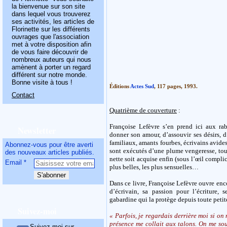
la bienvenue sur son site
dans lequel vous trouverez
ses activités, les articles de
Florinette sur les différents
ouvrages que l'association
met à votre disposition afin
de vous faire découvrir de
nombreux auteurs qui nous
amènent à porter un regard
différent sur notre monde.
Bonne visite à tous !
Éditions
Actes Sud
, 117 pages, 1993.
Contact
Quatrième de couverture
:
Françoise Lefèvre s’en prend ici aux ra
Newsletter
donner son amour, d’assouvir ses désirs, d
familiaux, amants fourbes, écrivains avides
Abonnez-vous pour être averti
sont exécutés d’une plume vengeresse, tou
des nouveaux articles publiés.
nette soit acquise enfin (sous l’œil compli
Email
plus belles, les plus sensuelles…
Dans ce livre, Françoise Lefèvre ouvre enco
d’écrivain, sa passion pour l’écriture,
gabardine qui la protège depuis toute petite
Suivez-moi
« Parfois, je regardais derrière moi si on
présence me collait aux talons. On me sou
Suivez-moi sur