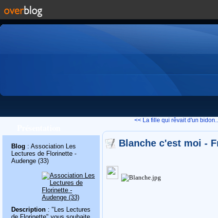
<< La fille qui rêvait d'un bidon..
Présentation
Blanche c'est moi - 
Blog
: Association Les
Lectures de Florinette -
Audenge (33)
Description
: "Les Lectures
de Florinette" vous souhaite