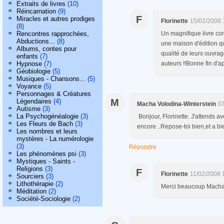
Extraits de livres
(10)
Réincarnation
(9)
F
Miracles et autres prodiges
Florinette
15/02/2008 
(8)
Rencontres rapprochées,
Un magnifique livre com
Abductions...
(8)
une maison d'édition q
Albums, contes pour
qualité de leurs ouvrag
enfants
(7)
Hypnose
(7)
auteurs !!Bonne fin d'a
Géobiologie
(5)
Musiques - Chansons...
(5)
Voyance
(5)
Personnages & Créatures
M
Légendaires
(4)
Macha Volodina-Winterstein
07
Autisme
(3)
La Psychogénéalogie
(3)
Bonjour, Florinette. J'attends a
Les Fleurs de Bach
(3)
encore ..Repose-toi bien,et a bi
Les nombres et leurs
mystères - La numérologie
(3)
Répondre
Les phénomènes psi
(3)
Mystiques - Saints -
Religions
(3)
F
Florinette
11/02/2008 
Sourciers
(3)
Lithothérapie
(2)
Merci beaucoup Macha e
Méditation
(2)
Société-Sociologie
(2)