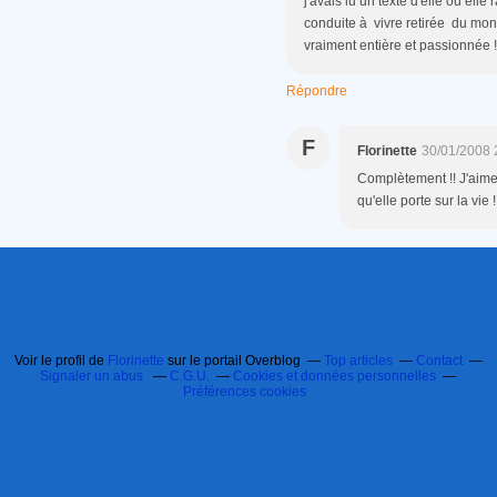
j'avais lu un texte d'elle où el
conduite à vivre retirée du mond
vraiment entière et passionnée !
Répondre
F
Florinette
30/01/2008 
Complètement !! J'aime
qu'elle porte sur la vie !
Voir le profil de
Florinette
sur le portail Overblog
Top articles
Contact
Signaler un abus
C.G.U.
Cookies et données personnelles
Préférences cookies