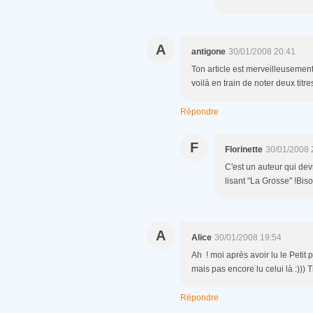
A
antigone
30/01/2008 20:41
Ton article est merveilleusement 
voilà en train de noter deux titre
Répondre
F
Florinette
30/01/2008 
C'est un auteur qui devr
lisant "La Grosse" !Bis
A
Alice
30/01/2008 19:54
Ah ! moi après avoir lu le Petit p
mais pas encore lu celui là :))) 
Répondre