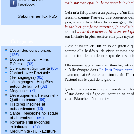
main sur mon épaule. Je me sentais invinci
Facebook
Cela m’a fait penser à un passage d’un fil
S'abonner au flux RSS
ressent, comme l’auteur, une présence der
jour, sentant la solitude la submerger, ell
le sable et que je me retourne, je ne dist
répond
« car à ce moment-là, c’est moi qu
son intimité la plus secrète et la plus mysté
Catégories
C’est aussi un cri, un coup de gueule q
L'éveil des consciences
comme elle le désire, de vivre comme bon l
(125)
comme tout le monde au risque de se sentir
Documentaires - Films -
Pièces...
(92)
Elle revient également sur Blanche, cette c
Sciences et Spiritualité
(85)
qu’elle évoque dans
Le Petit Prince canni
Contact avec l'Invisible
beaucoup aimé cette continuité de l’hi
(Témoignages)
(82)
l’attend sur le quai de la gare…
Témoignages - Enquêtes
autour de la mort
(82)
Quelque temps après la parution de son liv
Magazines
(71)
d’une dame très âgée qui termine sa conf
Développement Personnel -
vous, Blanche c’était moi.»
Quête intérieure
(68)
Histoires insolites et
extraordinaires
(63)
Santé : Médecine holistique
et alternative...
(50)
Romans-Thriller-contes
initiatiques...
(47)
Médiumnité -TCI - Ecriture