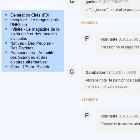
G
goelen
31/01/2008 09:58
Revues à découvrir
si "la grosse" me plaît je poursui
Génération Cités d'Or
Inexploré - Le magazine de
Répondre
l'INREES
Infinité - Le magazine de la
spiritualité et des mondes
F
invisibles
Florinette
31/01/2008 
Natives - Des Peuples -
Très bonne et sage réfle
Des Racines
Parasciences - Actualité
des Sciences et des
cultures alternatives
Orbs - L'Autre Planète
G
Gambadou
31/01/2008 09:08
Alors je note "le petit prince ca
intimiste... je vais essayer...
Répondre
F
Florinette
31/01/2008 
Essaye et tu verras bien,