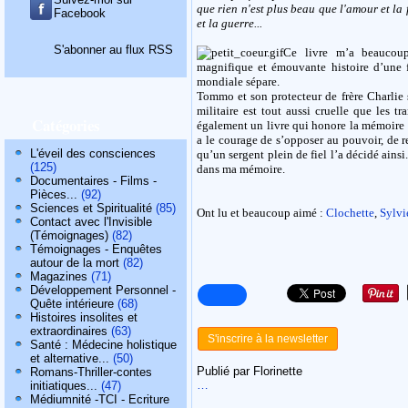
que rien n'est plus beau que l'amour et la fi
Facebook
et la guerre...
S'abonner au flux RSS
Ce livre m’a beaucou
magnifique et émouvante histoire d’une 
mondiale sépare.
Tommo et son protecteur de frère Charlie s
militaire est tout aussi cruelle que les tr
Catégories
également un livre qui honore la mémoire d
a le courage de s’opposer au pouvoir, de re
L'éveil des consciences
qu’un sergent plein de fiel l’a décidé ains
(125)
dans ma mémoire.
Documentaires - Films -
Pièces...
(92)
Sciences et Spiritualité
(85)
Ont lu et beaucoup aimé :
Clochette
,
Sylvi
Contact avec l'Invisible
(Témoignages)
(82)
Témoignages - Enquêtes
autour de la mort
(82)
Magazines
(71)
Développement Personnel -
Quête intérieure
(68)
Histoires insolites et
extraordinaires
(63)
S'inscrire à la newsletter
Santé : Médecine holistique
et alternative...
(50)
Publié par Florinette
Romans-Thriller-contes
…
initiatiques...
(47)
Médiumnité -TCI - Ecriture