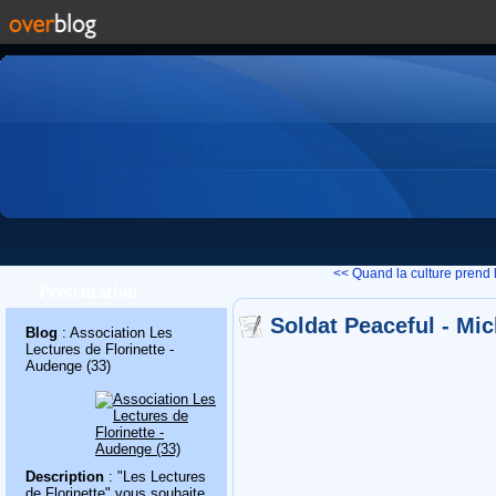
<< Quand la culture prend l
Présentation
Soldat Peaceful - Mi
Blog
: Association Les
Lectures de Florinette -
Audenge (33)
Description
: "Les Lectures
de Florinette" vous souhaite