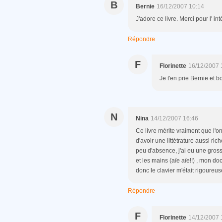
B
Bernie
16/12/2007 10:14
J'adore ce livre. Merci pour l' in
Répondre
F
Florinette
16/12/2007 
Je t'en prie Bernie et b
N
Nina
14/12/2007 16:46
Ce livre mérite vraiment que l'o
d'avoir une littétrature aussi ric
peu d'absence, j'ai eu une gross
et les mains (aïe aïe!!) , mon d
donc le clavier m'était rigoureus
Répondre
F
Florinette
14/12/2007 