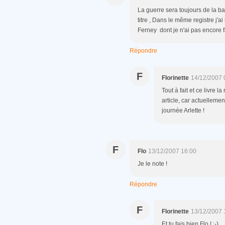
La guerre sera toujours de la ba
titre , Dans le même registre j'ai
Ferney dont je n'ai pas encore fai
Répondre
F
Florinette
14/12/2007 
Tout à fait et ce livre l
article, car actuellemen
journée Arlette !
F
Flo
13/12/2007 16:00
Je le note !
Répondre
F
Florinette
13/12/2007 
Et tu fais bien Flo ! ;-)