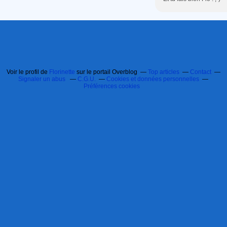
Voir le profil de
Florinette
sur le portail Overblog
Top articles
Contact
Signaler un abus
C.G.U.
Cookies et données personnelles
Préférences cookies