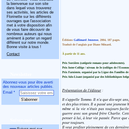
la bienvenue sur son site
dans lequel vous trouverez
ses activités, les articles de
Florinette sur les différents
ouvrages que l'association
met à votre disposition afin
de vous faire découvrir de
nombreux auteurs qui nous
amènent à porter un regard
Éditions
Gallimard Jeunesse
, 2004, 187 pages.
différent sur notre monde.
Traduit de l'anglais par Diane Ménard.
Bonne visite à tous !
Contact
À partir de 11 ans.
Prix Sorcières (catégorie romans pour adolescents).
Prix Inter-Collège / niveau 4e-3e (collèges de l'Essonne
Newsletter
Prix Farniente, organisé par la Ligue des Familles de
Prix Ado-Lisant (organisé par des bibliothèques belge
Abonnez-vous pour être averti
des nouveaux articles publiés.
Présentation de l'éditeur
:
Email
Il s'appelle Tommo. Il n'a que dix-sept ans
et des plus tristes. Il a passé une jeunesse
même si la vie n'était pas toujours facil
guerre avec son grand frère Charlie. Cett
penser à lui, à leur vie passée. Parce que
Suivez-moi
pour toujours.
Il veut profiter pleinement de ces dernièr
Suivez-moi sur