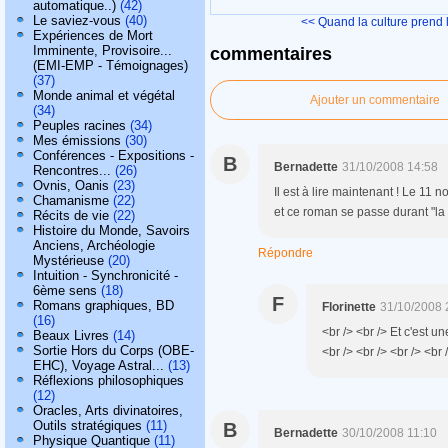
automatique..)
(42)
Le saviez-vous
(40)
<< Quand la culture prend l
Expériences de Mort
Imminente, Provisoire...
commentaires
(EMI-EMP - Témoignages)
(37)
Monde animal et végétal
Ajouter un commentaire
(34)
Peuples racines
(34)
Mes émissions
(30)
Conférences - Expositions -
B
Bernadette
31/10/2008 14:58
Rencontres...
(26)
Ovnis, Oanis
(23)
Il est à lire maintenant ! Le 11
Chamanisme
(22)
et ce roman se passe durant "la
Récits de vie
(22)
Histoire du Monde, Savoirs
Anciens, Archéologie
Répondre
Mystérieuse
(20)
Intuition - Synchronicité -
6ème sens
(18)
F
Romans graphiques, BD
Florinette
31/10/2008 
(16)
<br /> <br /> Et c'est un
Beaux Livres
(14)
Sortie Hors du Corps (OBE-
<br /> <br /> <br /> <br 
EHC), Voyage Astral...
(13)
Réflexions philosophiques
(12)
Oracles, Arts divinatoires,
Outils stratégiques
(11)
B
Bernadette
30/10/2008 11:10
Physique Quantique
(11)