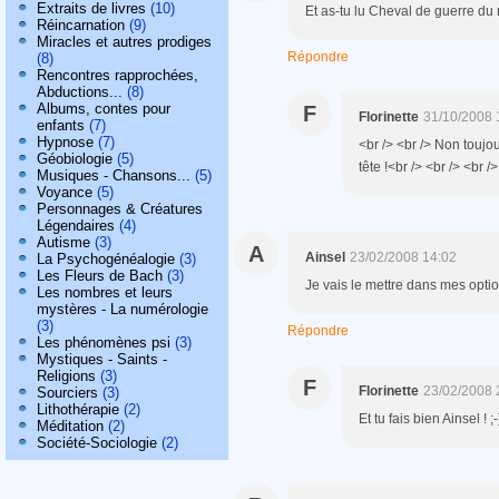
Extraits de livres
(10)
Et as-tu lu Cheval de guerre d
Réincarnation
(9)
Miracles et autres prodiges
Répondre
(8)
Rencontres rapprochées,
Abductions...
(8)
Albums, contes pour
F
Florinette
31/10/2008 
enfants
(7)
Hypnose
(7)
<br /> <br /> Non toujou
Géobiologie
(5)
tête !<br /> <br /> <br />
Musiques - Chansons...
(5)
Voyance
(5)
Personnages & Créatures
Légendaires
(4)
Autisme
(3)
A
Ainsel
23/02/2008 14:02
La Psychogénéalogie
(3)
Les Fleurs de Bach
(3)
Je vais le mettre dans mes option
Les nombres et leurs
mystères - La numérologie
(3)
Répondre
Les phénomènes psi
(3)
Mystiques - Saints -
Religions
(3)
F
Florinette
23/02/2008 
Sourciers
(3)
Lithothérapie
(2)
Et tu fais bien Ainsel !
Méditation
(2)
Société-Sociologie
(2)