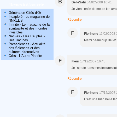
B
BelleSahi
04/02/2008 10:41
Revues à découvrir
Je viens enfin de mettre ton avis
Génération Cités d'Or
Inexploré - Le magazine de
Répondre
l'INREES
Infinité - Le magazine de la
spiritualité et des mondes
F
invisibles
Florinette
11/02/2008 
Natives - Des Peuples -
Des Racines
Merci beaucoup BelleSah
Parasciences - Actualité
des Sciences et des
cultures alternatives
Orbs - L'Autre Planète
F
Fleur
17/12/2007 16:45
Je l'ajoute dans mes lectures futu
Répondre
F
Florinette
17/12/2007 
C'est une bien belle le