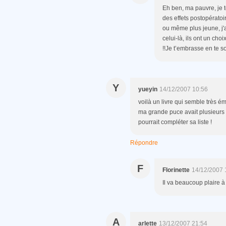
Eh ben, ma pauvre, je te
des effets postopératoi
ou même plus jeune, j'
celui-là, ils ont un ch
!!Je t’embrasse en te s
Y
yueyin
14/12/2007 10:56
voilà un livre qui semble très ém
ma grande puce avait plusieurs li
pourrait compléter sa liste !
Répondre
F
Florinette
14/12/2007 
Il va beaucoup plaire à 
A
arlette
13/12/2007 21:54