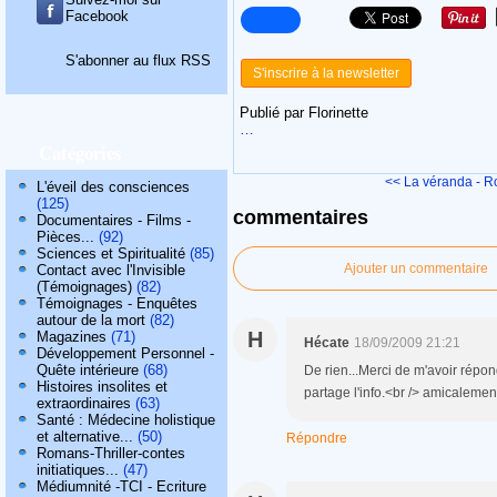
Facebook
S'abonner au flux RSS
S'inscrire à la newsletter
Publié par Florinette
…
Catégories
<< La véranda - Ro
L'éveil des consciences
(125)
commentaires
Documentaires - Films -
Pièces...
(92)
Sciences et Spiritualité
(85)
Ajouter un commentaire
Contact avec l'Invisible
(Témoignages)
(82)
Témoignages - Enquêtes
autour de la mort
(82)
H
Magazines
(71)
Hécate
18/09/2009 21:21
Développement Personnel -
Quête intérieure
(68)
De rien...Merci de m'avoir répondu
Histoires insolites et
partage l'info.<br /> amicaleme
extraordinaires
(63)
Santé : Médecine holistique
et alternative...
(50)
Répondre
Romans-Thriller-contes
initiatiques...
(47)
Médiumnité -TCI - Ecriture