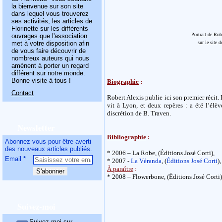
la bienvenue sur son site
dans lequel vous trouverez
ses activités, les articles de
Florinette sur les différents
Portrait de Rob
ouvrages que l'association
met à votre disposition afin
sur le site 
de vous faire découvrir de
nombreux auteurs qui nous
amènent à porter un regard
différent sur notre monde.
Bonne visite à tous !
Biographie
:
Contact
Robert Alexis publie ici son premier récit. 
vit à Lyon, et deux repères : a été l’él
discrétion de B. Traven.
Newsletter
Bibliographie
:
Abonnez-vous pour être averti
des nouveaux articles publiés.
* 2006 – La Robe, (Éditions José Corti),
Email
* 2007 -
La Véranda
, (
Éditions José Corti
),
À paraître
:
* 2008 – Flowerbone, (Éditions José Corti)
Suivez-moi
Suivez-moi sur