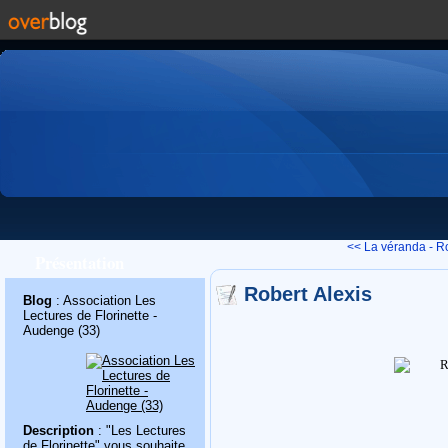
<< La véranda - Ro
Présentation
Robert Alexis
Blog
: Association Les
Lectures de Florinette -
Audenge (33)
Description
: "Les Lectures
de Florinette" vous souhaite