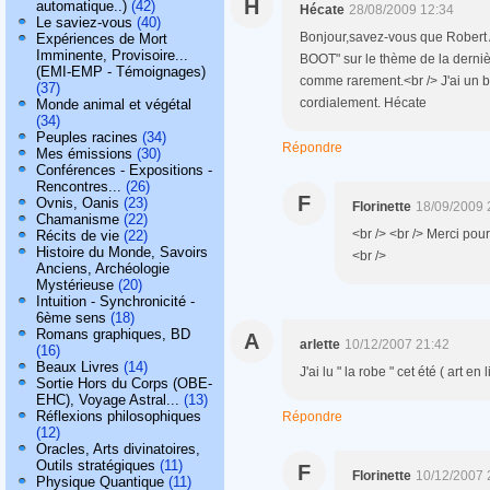
H
automatique..)
(42)
Hécate
28/08/2009 12:34
Le saviez-vous
(40)
Bonjour,savez-vous que Robert 
Expériences de Mort
Imminente, Provisoire...
BOOT" sur le thème de la derniè
(EMI-EMP - Témoignages)
comme rarement.<br /> J'ai un bil
(37)
cordialement. Hécate
Monde animal et végétal
(34)
Peuples racines
(34)
Répondre
Mes émissions
(30)
Conférences - Expositions -
Rencontres...
(26)
F
Ovnis, Oanis
(23)
Florinette
18/09/2009 
Chamanisme
(22)
<br /> <br /> Merci pour 
Récits de vie
(22)
Histoire du Monde, Savoirs
<br />
Anciens, Archéologie
Mystérieuse
(20)
Intuition - Synchronicité -
6ème sens
(18)
Romans graphiques, BD
A
arlette
10/12/2007 21:42
(16)
Beaux Livres
(14)
J'ai lu " la robe " cet été ( art en 
Sortie Hors du Corps (OBE-
EHC), Voyage Astral...
(13)
Réflexions philosophiques
Répondre
(12)
Oracles, Arts divinatoires,
Outils stratégiques
(11)
F
Florinette
10/12/2007 
Physique Quantique
(11)