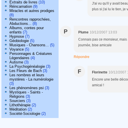
Extraits de livres
(10)
J'ai vu qu'il y avait be
Réincarnation
(9)
plus si j'ai lu le tien, je 
Miracles et autres prodiges
(8)
Rencontres rapprochées,
Abductions...
(8)
Albums, contes pour
P
enfants
(7)
Plume
10/12/2007 13:03
Hypnose
(7)
Connais pas ce monsieur, mais
Géobiologie
(5)
Musiques - Chansons...
(5)
journée, bise amicale
Voyance
(5)
Personnages & Créatures
Répondre
Légendaires
(4)
Autisme
(3)
La Psychogénéalogie
(3)
F
Les Fleurs de Bach
(3)
Florinette
10/12/2007 
Les nombres et leurs
mystères - La numérologie
Encore une belle décou
(3)
amical !
Les phénomènes psi
(3)
Mystiques - Saints -
Religions
(3)
Sourciers
(3)
Lithothérapie
(2)
Méditation
(2)
Société-Sociologie
(2)