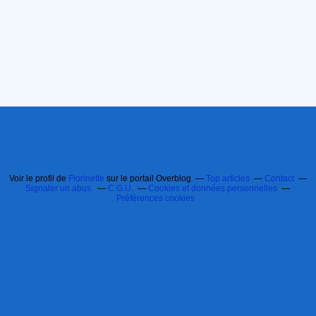
Voir le profil de
Florinette
sur le portail Overblog
Top articles
Contact
Signaler un abus
C.G.U.
Cookies et données personnelles
Préférences cookies