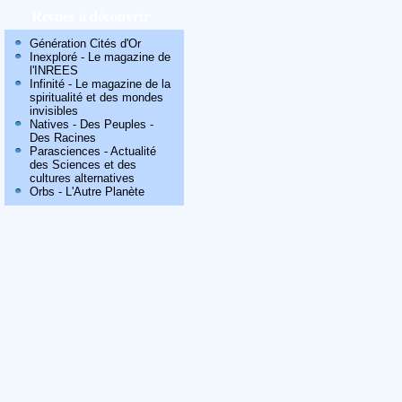
Revues à découvrir
Génération Cités d'Or
Inexploré - Le magazine de
l'INREES
Infinité - Le magazine de la
spiritualité et des mondes
invisibles
Natives - Des Peuples -
Des Racines
Parasciences - Actualité
des Sciences et des
cultures alternatives
Orbs - L'Autre Planète