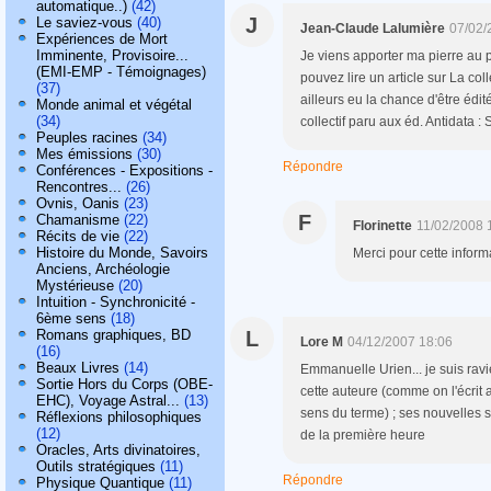
automatique..)
(42)
J
Le saviez-vous
(40)
Jean-Claude Lalumière
07/02/
Expériences de Mort
Imminente, Provisoire...
Je viens apporter ma pierre au
(EMI-EMP - Témoignages)
pouvez lire un article sur La col
(37)
ailleurs eu la chance d'être édi
Monde animal et végétal
(34)
collectif paru aux éd. Antidata : 
Peuples racines
(34)
Mes émissions
(30)
Répondre
Conférences - Expositions -
Rencontres...
(26)
Ovnis, Oanis
(23)
F
Chamanisme
(22)
Florinette
11/02/2008 
Récits de vie
(22)
Histoire du Monde, Savoirs
Merci pour cette informat
Anciens, Archéologie
Mystérieuse
(20)
Intuition - Synchronicité -
6ème sens
(18)
Romans graphiques, BD
L
Lore M
04/12/2007 18:06
(16)
Beaux Livres
(14)
Emmanuelle Urien... je suis ravi
Sortie Hors du Corps (OBE-
cette auteure (comme on l'écrit
EHC), Voyage Astral...
(13)
sens du terme) ; ses nouvelles son
Réflexions philosophiques
(12)
de la première heure
Oracles, Arts divinatoires,
Outils stratégiques
(11)
Répondre
Physique Quantique
(11)