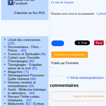
Le site de l'auteur
Facebook
S'abonner au flux RSS
D'autres avis vous le recommande :
Cathul
Catégories
L'éveil des consciences
(125)
Documentaires - Films -
Pièces...
(92)
Sciences et Spiritualité
(85)
S'inscrire à la newsletter
Contact avec l'Invisible
(Témoignages)
(82)
Publié par Florinette
Témoignages - Enquêtes
…
autour de la mort
(82)
Magazines
(71)
Développement Personnel -
<< Récits autobiographiques -.
Quête intérieure
(68)
Histoires insolites et
commentaires
extraordinaires
(63)
Santé : Médecine holistique
et alternative...
(50)
Ajouter un commentaire
Romans-Thriller-contes
initiatiques...
(47)
Médiumnité -TCI - Ecriture