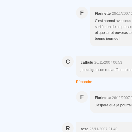
F
Florinette
28/11/2007 
C'est normal avec tous
sert à rien de se presse
et que tu retrouveras to
bonne journée !
C
cathulu
26/11/2007 06:53
je surligne son roman "monstres"
Répondre
F
Florinette
26/11/2007 
J'espère que je pourrais
R
rose
25/11/2007 21:40