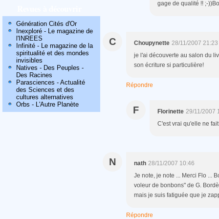
gage de qualité !! ;-))B
Revues à découvrir
Génération Cités d'Or
Inexploré - Le magazine de
l'INREES
C
Choupynette
28/11/2007 21:23
Infinité - Le magazine de la
spiritualité et des mondes
je l'ai découverte au salon du l
invisibles
son écriture si particulière!
Natives - Des Peuples -
Des Racines
Parasciences - Actualité
Répondre
des Sciences et des
cultures alternatives
Orbs - L'Autre Planète
F
Florinette
29/11/2007 
C'est vrai qu'elle ne fai
N
nath
28/11/2007 10:46
Je note, je note ... Merci Flo ..
voleur de bonbons" de G. Bordès
mais je suis fatiguée que je zap
Répondre