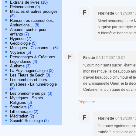
Extraits de livres
(10)
Réincarnation
(9)
Miracles et autres prodiges
F
Florinette
04/12/2007 
(8)
Rencontres rapprochées,
Merci beaucoup Lore M 
Abductions...
(8)
surprise par son style 
Albums, contes pour
À bientôt et bonne soir
enfants
(7)
Hypnose
(7)
Géobiologie
(5)
Musiques - Chansons...
(5)
Voyance
(5)
F
Personnages & Créatures
Finette
04/12/2007 13:07
Légendaires
(4)
"Court, noir, sans sucre", étant 
Autisme
(3)
La Psychogénéalogie
(3)
monstres" que j'ai beaucoup aimé.
Les Fleurs de Bach
(3)
d'avoir beaucoup d'humour et le 
Les nombres et leurs
de Emmanuelle Urien, je la décou
mystères - La numérologie
(3)
Certainement un gage de qualité.
Les phénomènes psi
(3)
Mystiques - Saints -
Répondre
Religions
(3)
Sourciers
(3)
Lithothérapie
(2)
Méditation
(2)
F
Florinette
04/12/2007 
Société-Sociologie
(2)
Je trouve également son
entrée "La collecte de