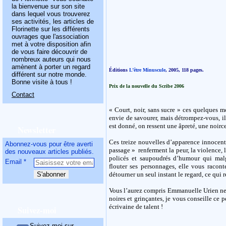
la bienvenue sur son site
dans lequel vous trouverez
ses activités, les articles de
Florinette sur les différents
ouvrages que l'association
met à votre disposition afin
de vous faire découvrir de
nombreux auteurs qui nous
amènent à porter un regard
Éditions
L’être Minuscule
, 2005, 118 pages.
différent sur notre monde.
Bonne visite à tous !
Prix de la nouvelle du Scribe 2006
Contact
« Court, noir, sans sucre » ces quelques 
envie de savourer, mais détrompez-vous, il 
est donné, on ressent une âpreté, une noirc
Newsletter
Ces treize nouvelles d’apparence innocente 
Abonnez-vous pour être averti
passage » renferment la peur, la violence, 
des nouveaux articles publiés.
policés et saupoudrés d’humour qui malgr
Email
flouter ses personnages, elle vous racont
détourner un seul instant le regard, ce qui 
Vous l’aurez compris Emmanuelle Urien ne l
noires et grinçantes, je vous conseille ce p
écrivaine de talent !
Suivez-moi
Suivez-moi sur