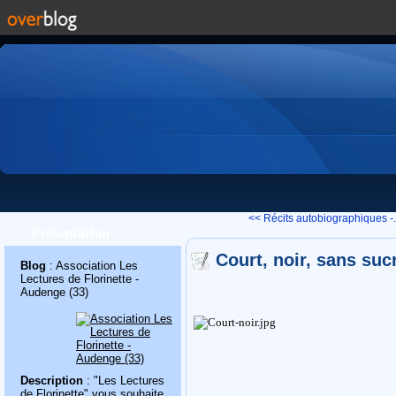
<< Récits autobiographiques -.
Présentation
Court, noir, sans su
Blog
: Association Les
Lectures de Florinette -
Audenge (33)
Description
: "Les Lectures
de Florinette" vous souhaite