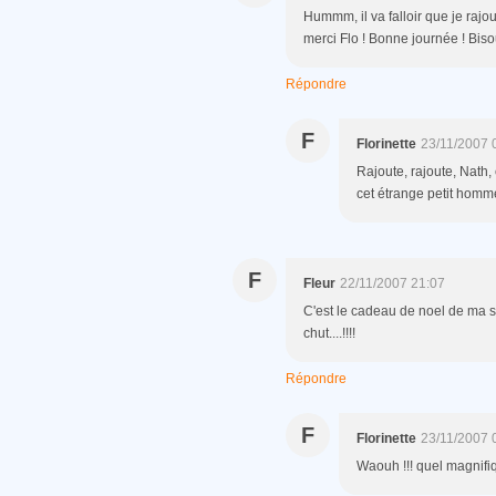
Hummm, il va falloir que je rajou
merci Flo ! Bonne journée ! Bis
Répondre
F
Florinette
23/11/2007 
Rajoute, rajoute, Nath, 
cet étrange petit homme
F
Fleur
22/11/2007 21:07
C'est le cadeau de noel de ma so
chut....!!!!
Répondre
F
Florinette
23/11/2007 
Waouh !!! quel magnifiq