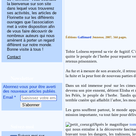
la bienvenue sur son site
dans lequel vous trouverez
ses activités, les articles de
Florinette sur les différents
ouvrages que l'association
met à votre disposition afin
de vous faire découvrir de
nombreux auteurs qui nous
Éditions
Gallimard
Jeunesse, 2007, 344 pages.
amènent à porter un regard
différent sur notre monde.
Bonne visite à tous !
Tobie Lolness reprend sa vie de fugitif. C’
quitte le peuple de l’herbe pour repartir ver
Contact
retenus prisonniers.
Au fur et à mesure de son avancée, il retrou
la fuite et la peur font de nouveau parties 
Newsletter
Dans un nid immense posé sur les cimes 
Abonnez-vous pour être averti
devenu son pire ennemi, détient Elisha et r
des nouveaux articles publiés.
les Pelés, le peuple de l’herbe. Tandis 
Email
terrible cratère qui affaiblit l’arbre, les mo
Les gens souffrent partout, le monde appa
mission importante, va tout faire pour délivr
Après le magnifique
tom
Suivez-moi
qui nous entraîne à la découverte fasci
bravant tous les dangers, les trahisons, 
Suivez-moi sur