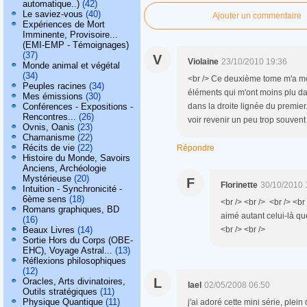
automatique..)
(42)
Le saviez-vous
(40)
Ajouter un commentaire
Expériences de Mort
Imminente, Provisoire...
(EMI-EMP - Témoignages)
(37)
V
Violaine
23/10/2010 19:36
Monde animal et végétal
(34)
<br /> Ce deuxième tome m'a moi
Peuples racines
(34)
éléments qui m'ont moins plu da
Mes émissions
(30)
Conférences - Expositions -
dans la droite lignée du premier.
Rencontres...
(26)
voir revenir un peu trop souvent 
Ovnis, Oanis
(23)
Chamanisme
(22)
Récits de vie
(22)
Répondre
Histoire du Monde, Savoirs
Anciens, Archéologie
Mystérieuse
(20)
F
Florinette
30/10/2010 
Intuition - Synchronicité -
6ème sens
(18)
<br /> <br /> <br /> <br
Romans graphiques, BD
aimé autant celui-là que
(16)
Beaux Livres
(14)
<br /> <br />
Sortie Hors du Corps (OBE-
EHC), Voyage Astral...
(13)
Réflexions philosophiques
(12)
L
Oracles, Arts divinatoires,
lael
02/05/2008 06:50
Outils stratégiques
(11)
Physique Quantique
(11)
j'ai adoré cette mini série, plein