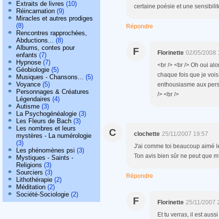
Extraits de livres
(10)
certaine poésie et une sensibilit
Réincarnation
(9)
Miracles et autres prodiges
(8)
Répondre
Rencontres rapprochées,
Abductions...
(8)
Albums, contes pour
F
Florinette
02/05/2008 
enfants
(7)
Hypnose
(7)
<br /> <br /> Oh oui al
Géobiologie
(5)
chaque fois que je vois
Musiques - Chansons...
(5)
Voyance
(5)
enthousiasme aux perso
Personnages & Créatures
/> <br />
Légendaires
(4)
Autisme
(3)
La Psychogénéalogie
(3)
Les Fleurs de Bach
(3)
Les nombres et leurs
C
clochette
25/11/2007 19:57
mystères - La numérologie
(3)
J'ai comme toi beaucoup aimé l
Les phénomènes psi
(3)
Ton avis bien sûr ne peut que m'in
Mystiques - Saints -
Religions
(3)
Sourciers
(3)
Répondre
Lithothérapie
(2)
Méditation
(2)
Société-Sociologie
(2)
F
Florinette
25/11/2007 
Et tu verras, il est auss