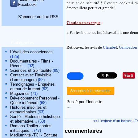
paix et de sécurité ! C'est un cocktail 
Facebook
émerveillera petits et grands !
S'abonner au flux RSS
Citation en exergue
:
« Par les branches indécises allait une demo
Catégories
Retrouvez les avis de
Clarabel
,
Gambadou
L'éveil des consciences
(125)
Documentaires - Films -
Pièces...
(92)
Sciences et Spiritualité
(85)
Contact avec l'Invisible
(Témoignages)
(82)
Témoignages - Enquêtes
autour de la mort
(82)
S'inscrire à la newsletter
Magazines
(71)
Développement Personnel -
Publié par Florinette
Quête intérieure
(68)
…
Histoires insolites et
extraordinaires
(63)
Santé : Médecine holistique
et alternative...
(50)
<< L'extase d'un baiser - Fr
Romans-Thriller-contes
commentaires
initiatiques...
(47)
Médiumnité -TCI - Ecriture