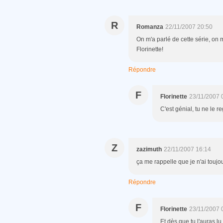
R
Romanza
22/11/2007 20:50
On m'a parlé de cette série, on m'
Florinette!
Répondre
F
Florinette
23/11/2007 
C'est génial, tu ne le re
Z
zazimuth
22/11/2007 16:14
ça me rappelle que je n'ai toujou
Répondre
F
Florinette
23/11/2007 
Et dès que tu l'auras lu,