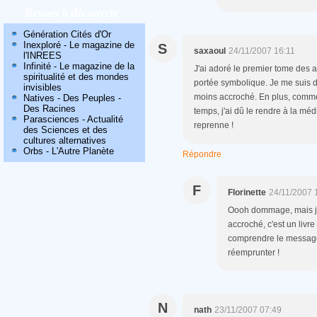
Revues à découvrir
Génération Cités d'Or
Inexploré - Le magazine de
S
saxaoul
24/11/2007 16:11
l'INREES
Infinité - Le magazine de la
J'ai adoré le premier tome des a
spiritualité et des mondes
portée symbolique. Je me suis d
invisibles
moins accroché. En plus, comme 
Natives - Des Peuples -
Des Racines
temps, j'ai dû le rendre à la médi
Parasciences - Actualité
reprenne !
des Sciences et des
cultures alternatives
Orbs - L'Autre Planète
Répondre
F
Florinette
24/11/2007 
Oooh dommage, mais je
accroché, c'est un livre 
comprendre le message 
réemprunter !
N
nath
23/11/2007 07:49