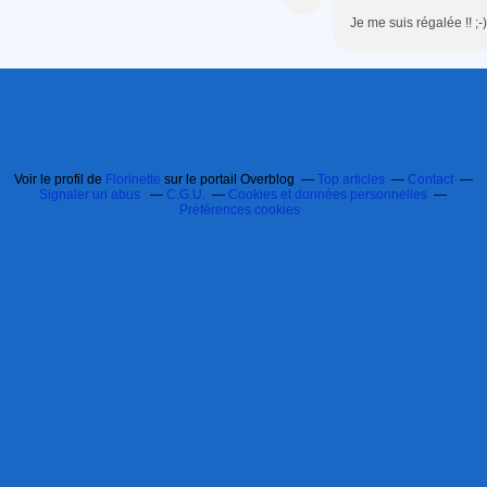
Je me suis régalée !! ;-)
Voir le profil de
Florinette
sur le portail Overblog
Top articles
Contact
Signaler un abus
C.G.U.
Cookies et données personnelles
Préférences cookies