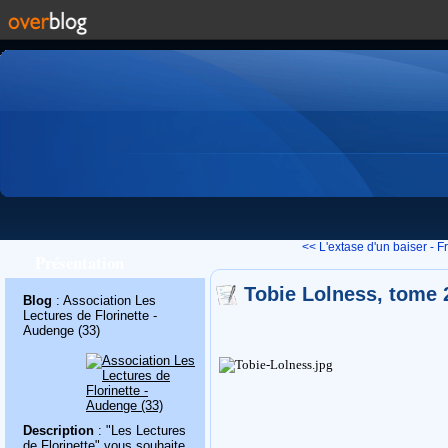
<< L'extase d'un baiser - Fr
Présentation
Tobie Lolness, tome 
Blog
: Association Les
Lectures de Florinette -
Audenge (33)
Description
: "Les Lectures
de Florinette" vous souhaite