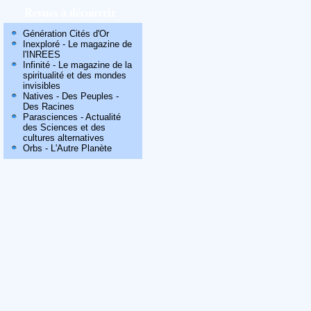
Revues à découvrir
Génération Cités d'Or
Inexploré - Le magazine de
l'INREES
Infinité - Le magazine de la
spiritualité et des mondes
invisibles
Natives - Des Peuples -
Des Racines
Parasciences - Actualité
des Sciences et des
cultures alternatives
Orbs - L'Autre Planète