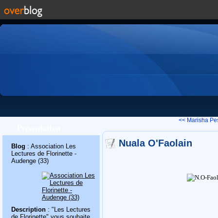
<< Marisha Pe
Présentation
Nuala O'Faolain
Blog
: Association Les
Lectures de Florinette -
Audenge (33)
Description
: "Les Lectures
de Florinette" vous souhaite