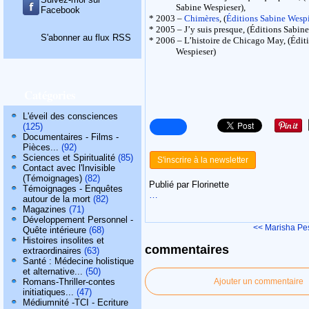
Sabine Wespieser),
Facebook
* 2003 –
Chimères
, (
Éditions Sabine Wesp
* 2005 – J’y suis presque, (Éditions Sabine
S'abonner au flux RSS
* 2006 – L’histoire de Chicago May, (Édit
Wespieser)
Catégories
L'éveil des consciences
(125)
Documentaires - Films -
Pièces...
(92)
Sciences et Spiritualité
(85)
S'inscrire à la newsletter
Contact avec l'Invisible
(Témoignages)
(82)
Publié par Florinette
Témoignages - Enquêtes
…
autour de la mort
(82)
Magazines
(71)
Développement Personnel -
<< Marisha Pe
Quête intérieure
(68)
Histoires insolites et
commentaires
extraordinaires
(63)
Santé : Médecine holistique
et alternative...
(50)
Romans-Thriller-contes
Ajouter un commentaire
initiatiques...
(47)
Médiumnité -TCI - Ecriture