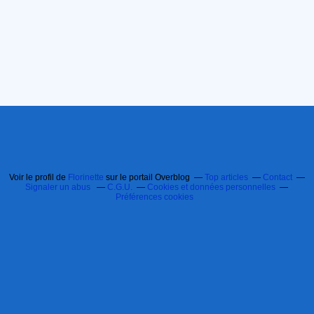
Voir le profil de
Florinette
sur le portail Overblog
Top articles
Contact
Signaler un abus
C.G.U.
Cookies et données personnelles
Préférences cookies