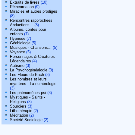
Extraits de livres
(10)
Réincarnation
(9)
Miracles et autres prodiges
(8)
Rencontres rapprochées,
Abductions...
(8)
Albums, contes pour
enfants
(7)
Hypnose
(7)
Géobiologie
(5)
Musiques - Chansons...
(5)
Voyance
(5)
Personnages & Créatures
Légendaires
(4)
Autisme
(3)
La Psychogénéalogie
(3)
Les Fleurs de Bach
(3)
Les nombres et leurs
mystères - La numérologie
(3)
Les phénomènes psi
(3)
Mystiques - Saints -
Religions
(3)
Sourciers
(3)
Lithothérapie
(2)
Méditation
(2)
Société-Sociologie
(2)