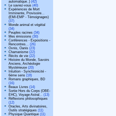
automatique..)
(42)
Le saviez-vous
(40)
Expériences de Mort
Imminente, Provisoire...
(EMI-EMP - Témoignages)
(37)
Monde animal et végétal
(34)
Peuples racines
(34)
Mes émissions
(30)
Conférences - Expositions -
Rencontres...
(26)
Ovnis, Oanis
(23)
Chamanisme
(22)
Récits de vie
(22)
Histoire du Monde, Savoirs
Anciens, Archéologie
Mystérieuse
(20)
Intuition - Synchronicité -
6ème sens
(18)
Romans graphiques, BD
(16)
Beaux Livres
(14)
Sortie Hors du Corps (OBE-
EHC), Voyage Astral...
(13)
Réflexions philosophiques
(12)
Oracles, Arts divinatoires,
Outils stratégiques
(11)
Physique Quantique
(11)