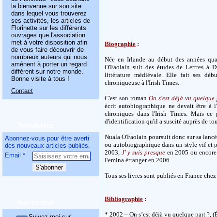
la bienvenue sur son site
dans lequel vous trouverez
ses activités, les articles de
Florinette sur les différents
ouvrages que l'association
met à votre disposition afin
Biographie
:
de vous faire découvrir de
nombreux auteurs qui nous
Née en Irlande au début des années qua
amènent à porter un regard
O'Faolain suit des études de Lettres à 
différent sur notre monde.
littérature médiévale. Elle fait ses déb
Bonne visite à tous !
chroniqueuse à l'Irish Times.
Contact
C'est son roman
On s'est déjà vu quelque 
écrit autobiographique ne devait être à l
chroniques dans l'Irish Times. Mais ce
d'identification qu'il a suscité auprès de t
Newsletter
Nuala O'Faolain poursuit donc sur sa lancé
Abonnez-vous pour être averti
ou autobiographique dans un style vif et 
des nouveaux articles publiés.
2003,
J' y suis presque
en 2005 ou encor
Email
Femina étranger en 2006.
Tous ses livres sont publiés en France chez
Bibliographie
:
Suivez-moi
* 2002 – On s’est déjà vu quelque part ?, (
Suivez-moi sur