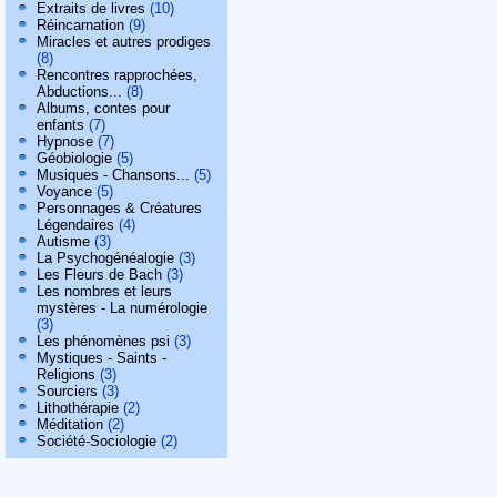
Extraits de livres
(10)
Réincarnation
(9)
Miracles et autres prodiges
(8)
Rencontres rapprochées,
Abductions...
(8)
Albums, contes pour
enfants
(7)
Hypnose
(7)
Géobiologie
(5)
Musiques - Chansons...
(5)
Voyance
(5)
Personnages & Créatures
Légendaires
(4)
Autisme
(3)
La Psychogénéalogie
(3)
Les Fleurs de Bach
(3)
Les nombres et leurs
mystères - La numérologie
(3)
Les phénomènes psi
(3)
Mystiques - Saints -
Religions
(3)
Sourciers
(3)
Lithothérapie
(2)
Méditation
(2)
Société-Sociologie
(2)