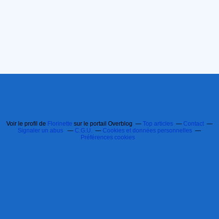
Voir le profil de
Florinette
sur le portail Overblog
Top articles
Contact
Signaler un abus
C.G.U.
Cookies et données personnelles
Préférences cookies