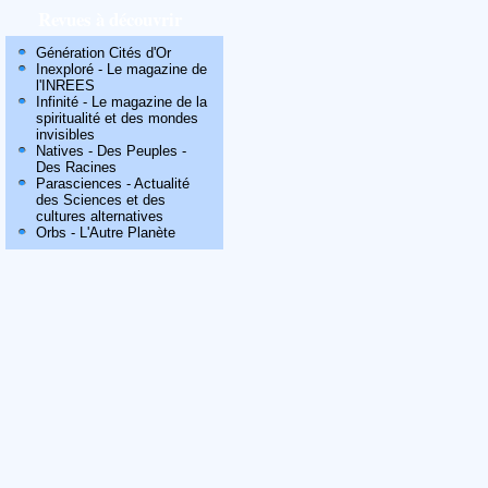
Revues à découvrir
Génération Cités d'Or
Inexploré - Le magazine de
l'INREES
Infinité - Le magazine de la
spiritualité et des mondes
invisibles
Natives - Des Peuples -
Des Racines
Parasciences - Actualité
des Sciences et des
cultures alternatives
Orbs - L'Autre Planète