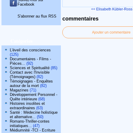
Facebook
<< Elisabeth Kübler-Ross
S'abonner au flux RSS
commentaires
Ajouter un commentaire
Catégories
L'éveil des consciences
(125)
Documentaires - Films -
Pièces...
(92)
Sciences et Spiritualité
(85)
Contact avec l'Invisible
(Témoignages)
(82)
Témoignages - Enquêtes
autour de la mort
(82)
Magazines
(71)
Développement Personnel -
Quête intérieure
(68)
Histoires insolites et
extraordinaires
(63)
Santé : Médecine holistique
et alternative...
(50)
Romans-Thriller-contes
initiatiques...
(47)
Médiumnité -TCI - Ecriture