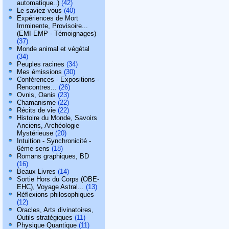
automatique..)
(42)
Le saviez-vous
(40)
Expériences de Mort
Imminente, Provisoire...
(EMI-EMP - Témoignages)
(37)
Monde animal et végétal
(34)
Peuples racines
(34)
Mes émissions
(30)
Conférences - Expositions -
Rencontres...
(26)
Ovnis, Oanis
(23)
Chamanisme
(22)
Récits de vie
(22)
Histoire du Monde, Savoirs
Anciens, Archéologie
Mystérieuse
(20)
Intuition - Synchronicité -
6ème sens
(18)
Romans graphiques, BD
(16)
Beaux Livres
(14)
Sortie Hors du Corps (OBE-
EHC), Voyage Astral...
(13)
Réflexions philosophiques
(12)
Oracles, Arts divinatoires,
Outils stratégiques
(11)
Physique Quantique
(11)