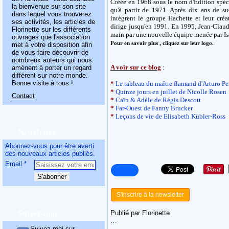
Créée en 1968 sous le nom d'Édition spéc
la bienvenue sur son site
qu'à partir de 1971. Après dix ans de su
dans lequel vous trouverez
intègrent le groupe Hachette et leur créa
ses activités, les articles de
dirige jusqu'en 1991. En 1995, Jean-Claude 
Florinette sur les différents
main par une nouvelle équipe menée par Isa
ouvrages que l'association
Pour en savoir plus , cliquez sur leur logo.
met à votre disposition afin
de vous faire découvrir de
nombreux auteurs qui nous
A voir sur ce blog
:
amènent à porter un regard
différent sur notre monde.
Bonne visite à tous !
*
Le tableau du maître flamand d'Arturo Pe
*
Quinze jours en juillet de Nicolle Rosen
Contact
*
Caïn & Adèle de Régis Descott
*
Far-Ouest de Fanny Brucker
*
Leçons de vie de Elisabeth Kübler-Ross
Newsletter
Abonnez-vous pour être averti
des nouveaux articles publiés.
Email
S'inscrire à la newsletter
Suivez-moi
Publié par Florinette
…
Suivez-moi sur