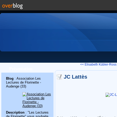
<< Elisabeth Kübler-Ross
Présentation
JC Lattès
Blog
: Association Les
Lectures de Florinette -
Audenge (33)
Description
: "Les Lectures
de Florinette" vous souhaite