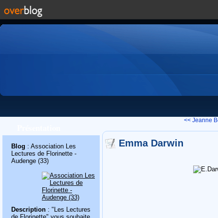
<< Jeanne 
Présentation
Emma Darwin
Blog
: Association Les
Lectures de Florinette -
Audenge (33)
Description
: "Les Lectures
de Florinette" vous souhaite