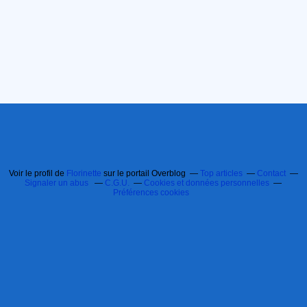
Voir le profil de
Florinette
sur le portail Overblog
Top articles
Contact
Signaler un abus
C.G.U.
Cookies et données personnelles
Préférences cookies