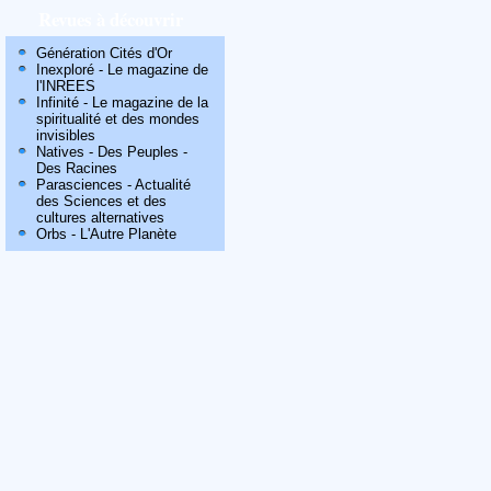
Revues à découvrir
Génération Cités d'Or
Inexploré - Le magazine de
l'INREES
Infinité - Le magazine de la
spiritualité et des mondes
invisibles
Natives - Des Peuples -
Des Racines
Parasciences - Actualité
des Sciences et des
cultures alternatives
Orbs - L'Autre Planète