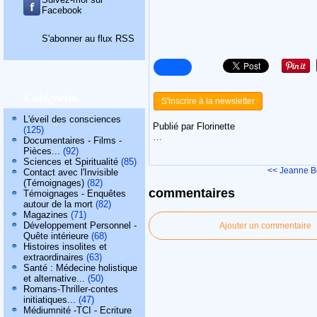
Facebook
S'abonner au flux RSS
Catégories
S'inscrire à la newsletter
L'éveil des consciences
Publié par Florinette
(125)
…
Documentaires - Films -
Pièces...
(92)
Sciences et Spiritualité
(85)
<< Jeanne 
Contact avec l'Invisible
(Témoignages)
(82)
commentaires
Témoignages - Enquêtes
autour de la mort
(82)
Magazines
(71)
Développement Personnel -
Ajouter un commentaire
Quête intérieure
(68)
Histoires insolites et
extraordinaires
(63)
Santé : Médecine holistique
et alternative...
(50)
Romans-Thriller-contes
initiatiques...
(47)
Médiumnité -TCI - Ecriture