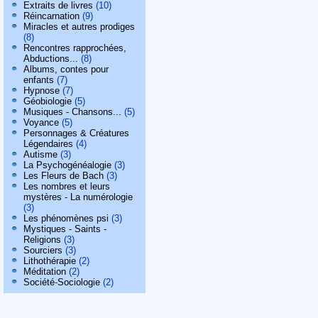
Extraits de livres
(10)
Réincarnation
(9)
Miracles et autres prodiges
(8)
Rencontres rapprochées,
Abductions...
(8)
Albums, contes pour
enfants
(7)
Hypnose
(7)
Géobiologie
(5)
Musiques - Chansons...
(5)
Voyance
(5)
Personnages & Créatures
Légendaires
(4)
Autisme
(3)
La Psychogénéalogie
(3)
Les Fleurs de Bach
(3)
Les nombres et leurs
mystères - La numérologie
(3)
Les phénomènes psi
(3)
Mystiques - Saints -
Religions
(3)
Sourciers
(3)
Lithothérapie
(2)
Méditation
(2)
Société-Sociologie
(2)