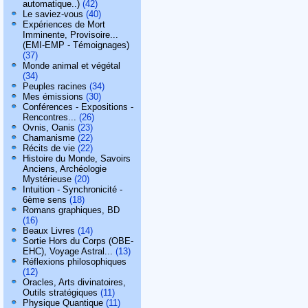
automatique..)
(42)
Le saviez-vous
(40)
Expériences de Mort
Imminente, Provisoire...
(EMI-EMP - Témoignages)
(37)
Monde animal et végétal
(34)
Peuples racines
(34)
Mes émissions
(30)
Conférences - Expositions -
Rencontres...
(26)
Ovnis, Oanis
(23)
Chamanisme
(22)
Récits de vie
(22)
Histoire du Monde, Savoirs
Anciens, Archéologie
Mystérieuse
(20)
Intuition - Synchronicité -
6ème sens
(18)
Romans graphiques, BD
(16)
Beaux Livres
(14)
Sortie Hors du Corps (OBE-
EHC), Voyage Astral...
(13)
Réflexions philosophiques
(12)
Oracles, Arts divinatoires,
Outils stratégiques
(11)
Physique Quantique
(11)