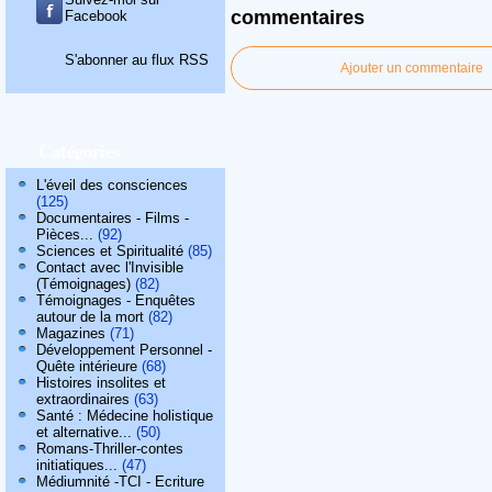
commentaires
Facebook
S'abonner au flux RSS
Ajouter un commentaire
Catégories
L'éveil des consciences
(125)
Documentaires - Films -
Pièces...
(92)
Sciences et Spiritualité
(85)
Contact avec l'Invisible
(Témoignages)
(82)
Témoignages - Enquêtes
autour de la mort
(82)
Magazines
(71)
Développement Personnel -
Quête intérieure
(68)
Histoires insolites et
extraordinaires
(63)
Santé : Médecine holistique
et alternative...
(50)
Romans-Thriller-contes
initiatiques...
(47)
Médiumnité -TCI - Ecriture