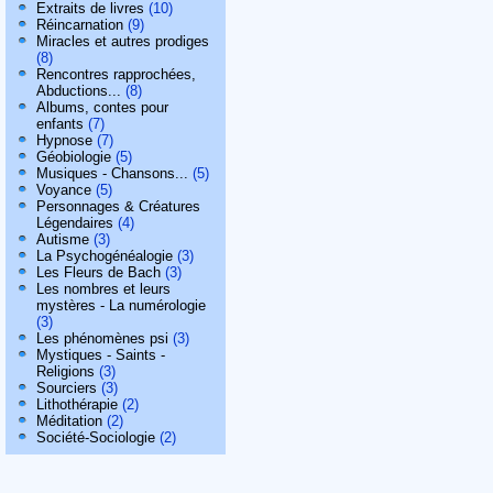
Extraits de livres
(10)
Réincarnation
(9)
Miracles et autres prodiges
(8)
Rencontres rapprochées,
Abductions...
(8)
Albums, contes pour
enfants
(7)
Hypnose
(7)
Géobiologie
(5)
Musiques - Chansons...
(5)
Voyance
(5)
Personnages & Créatures
Légendaires
(4)
Autisme
(3)
La Psychogénéalogie
(3)
Les Fleurs de Bach
(3)
Les nombres et leurs
mystères - La numérologie
(3)
Les phénomènes psi
(3)
Mystiques - Saints -
Religions
(3)
Sourciers
(3)
Lithothérapie
(2)
Méditation
(2)
Société-Sociologie
(2)