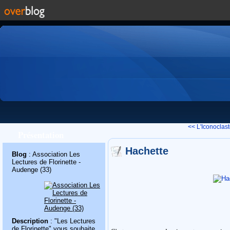
<< L'Iconoclas
Présentation
Hachette
Blog
: Association Les
Lectures de Florinette -
Audenge (33)
Description
: "Les Lectures
de Florinette" vous souhaite