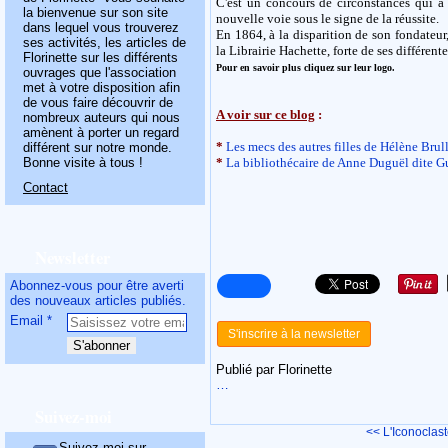
C'est un concours de circonstances qui a 
la bienvenue sur son site
nouvelle voie sous le signe de la réussite.
dans lequel vous trouverez
En 1864, à la disparition de son fondateur,
ses activités, les articles de
la Librairie Hachette, forte de ses différent
Florinette sur les différents
Pour en savoir plus cliquez sur leur logo.
ouvrages que l'association
met à votre disposition afin
de vous faire découvrir de
A voir sur ce blog
:
nombreux auteurs qui nous
amènent à porter un regard
*
Les mecs des autres filles de Hélène Brul
différent sur notre monde.
Bonne visite à tous !
*
La bibliothécaire de Anne Duguël dite G
Contact
Newsletter
Abonnez-vous pour être averti
des nouveaux articles publiés.
Email
S'inscrire à la newsletter
Publié par Florinette
…
Suivez-moi
<< L'Iconoclas
Suivez-moi sur