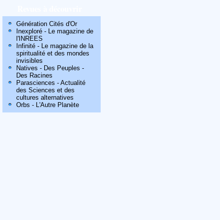
Revues à découvrir
Génération Cités d'Or
Inexploré - Le magazine de
l'INREES
Infinité - Le magazine de la
spiritualité et des mondes
invisibles
Natives - Des Peuples -
Des Racines
Parasciences - Actualité
des Sciences et des
cultures alternatives
Orbs - L'Autre Planète