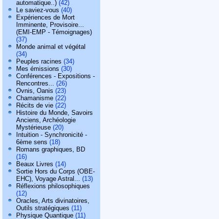
automatique..)
(42)
Le saviez-vous
(40)
Expériences de Mort
Imminente, Provisoire...
(EMI-EMP - Témoignages)
(37)
Monde animal et végétal
(34)
Peuples racines
(34)
Mes émissions
(30)
Conférences - Expositions -
Rencontres...
(26)
Ovnis, Oanis
(23)
Chamanisme
(22)
Récits de vie
(22)
Histoire du Monde, Savoirs
Anciens, Archéologie
Mystérieuse
(20)
Intuition - Synchronicité -
6ème sens
(18)
Romans graphiques, BD
(16)
Beaux Livres
(14)
Sortie Hors du Corps (OBE-
EHC), Voyage Astral...
(13)
Réflexions philosophiques
(12)
Oracles, Arts divinatoires,
Outils stratégiques
(11)
Physique Quantique
(11)