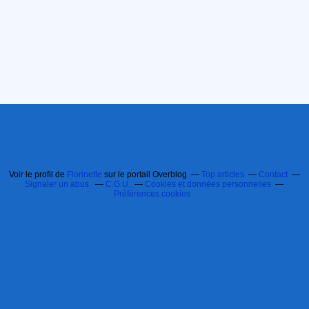
Voir le profil de
Florinette
sur le portail Overblog
Top articles
Contact
Signaler un abus
C.G.U.
Cookies et données personnelles
Préférences cookies