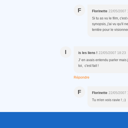
F
Florinette
22/05/2007 
Si tu as vu le film, c'est
synopsis, j'ai vu qu'il 
tentée pour le visionner
I
is les liens !
22/05/2007 18:23
J' en avais entendu parler mais 
toi, c'est fait !
Répondre
F
Florinette
22/05/2007 
Tu m'en vois ravie ! ;-)