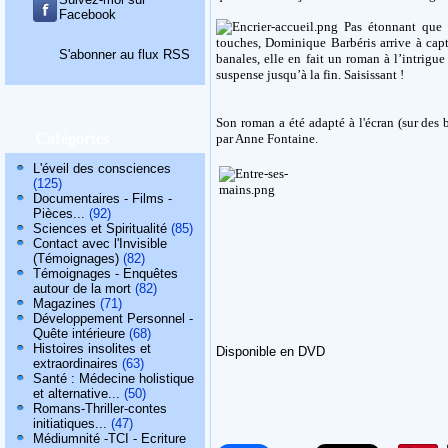
Facebook
Pas étonnant que ce
touches, Dominique Barbéris arrive à capti
S'abonner au flux RSS
banales, elle en fait un roman à l’intrigue
suspense jusqu’à la fin. Saisissant !
Son roman a été adapté à l'écran (sur des b
Catégories
par Anne Fontaine.
L'éveil des consciences
(125)
Documentaires - Films -
Pièces...
(92)
Sciences et Spiritualité
(85)
Contact avec l'Invisible
(Témoignages)
(82)
Témoignages - Enquêtes
autour de la mort
(82)
Magazines
(71)
Développement Personnel -
Quête intérieure
(68)
Histoires insolites et
Disponible en DVD
extraordinaires
(63)
Santé : Médecine holistique
et alternative...
(50)
Romans-Thriller-contes
initiatiques...
(47)
Médiumnité -TCI - Ecriture