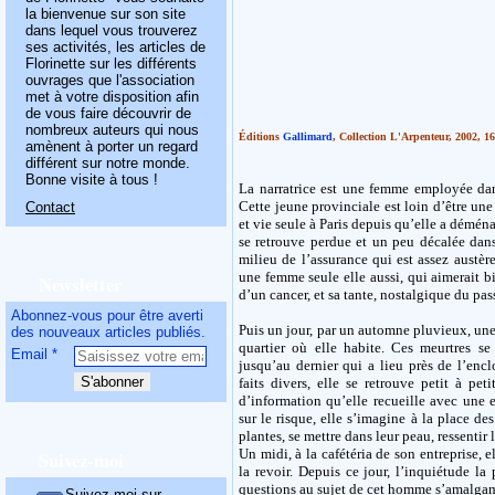
la bienvenue sur son site
dans lequel vous trouverez
ses activités, les articles de
Florinette sur les différents
ouvrages que l'association
met à votre disposition afin
de vous faire découvrir de
nombreux auteurs qui nous
Éditions
Gallimard
, Collection L'Arpenteur, 2002, 1
amènent à porter un regard
différent sur notre monde.
Bonne visite à tous !
La narratrice est une femme employée da
Cette jeune provinciale est loin d’être une 
Contact
et vie seule à Paris depuis qu’elle a démén
se retrouve perdue et un peu décalée dans
milieu de l’assurance qui est assez austèr
une femme seule elle aussi, qui aimerait bi
Newsletter
d’un cancer, et sa tante, nostalgique du pas
Abonnez-vous pour être averti
Puis un jour, par un automne pluvieux, une
des nouveaux articles publiés.
quartier où elle habite. Ces meurtres se
Email
jusqu’au dernier qui a lieu près de l’enc
faits divers, elle se retrouve petit à peti
d’information qu’elle recueille avec une 
sur le risque, elle s’imagine à la place de
plantes, se mettre dans leur peau, ressentir l
Un midi, à la cafétéria de son entreprise,
Suivez-moi
la revoir. Depuis ce jour, l’inquiétude la p
questions au sujet de cet homme s’amalga
Suivez-moi sur