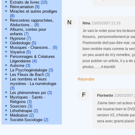
Extraits de livres
(10)
Réincarnation
(9)
Miracles et autres prodiges
(8)
Rencontres rapprochées,
N
Nina
23/05/2007 21:33
Abductions...
(8)
Albums, contes pour
Je vais le noter pour les lecte
enfants
(7)
frissons, personnellement je sais 
Hypnose
(7)
Géobiologie
(5)
Poelvoorde doit pas être mal, cet
Musiques - Chansons...
(5)
bien rentrée mais comme la vers
Voyance
(5)
un peu avant de m'y remettre, ça
Personnages & Créatures
Légendaires
(4)
pour publier un article, il y a d
Autisme
(3)
photos........A bientôt
La Psychogénéalogie
(3)
Les Fleurs de Bach
(3)
Les nombres et leurs
Répondre
mystères - La numérologie
(3)
Les phénomènes psi
(3)
F
Florinette
23/05/2007 
Mystiques - Saints -
Religions
(3)
J'aime bien cet acteur a
Sourciers
(3)
me louerai bien le DVD.
Lithothérapie
(2)
Méditation
(2)
version V2, n'hésite pa
Société-Sociologie
(2)
sera avec grand plaisir 