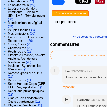
automatique..)
(42)
Le saviez-vous
(40)
Expériences de Mort
Imminente, Provisoire...
S'inscrire à la newsletter
(EMI-EMP - Témoignages)
(37)
Publié par Florinette
Monde animal et végétal
…
(34)
Peuples racines
(34)
Mes émissions
(30)
<< Le cercle des poètes d
Conférences - Expositions -
Rencontres...
(26)
commentaires
Ovnis, Oanis
(23)
Chamanisme
(22)
Récits de vie
(22)
Histoire du Monde, Savoirs
Ajouter un commentaire
Anciens, Archéologie
Mystérieuse
(20)
Intuition - Synchronicité -
6ème sens
(18)
L
Lou
23/05/2007 22:20
Romans graphiques, BD
(16)
Jolie critique ! ça me semble très
Beaux Livres
(14)
Sortie Hors du Corps (OBE-
EHC), Voyage Astral...
(13)
Répondre
Réflexions philosophiques
(12)
Oracles, Arts divinatoires,
F
Florinette
24/05/2007 
Outils stratégiques
(11)
Physique Quantique
(11)
Oui, oui il faut se laisser