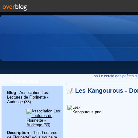
<< Le cercle des poètes d
Présentation
Les Kangourous - Do
Blog
: Association Les
Lectures de Florinette -
Audenge (33)
Description
: "Les Lectures
de Florinette" vous souhaite