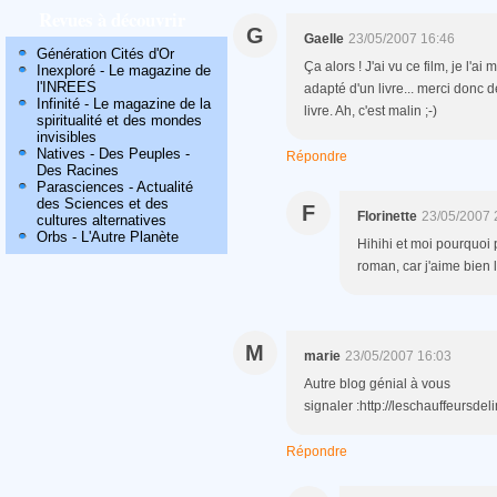
Revues à découvrir
G
Gaelle
23/05/2007 16:46
Génération Cités d'Or
Ça alors ! J'ai vu ce film, je l'a
Inexploré - Le magazine de
l'INREES
adapté d'un livre... merci donc d
Infinité - Le magazine de la
livre. Ah, c'est malin ;-)
spiritualité et des mondes
invisibles
Natives - Des Peuples -
Répondre
Des Racines
Parasciences - Actualité
des Sciences et des
F
Florinette
23/05/2007 
cultures alternatives
Orbs - L'Autre Planète
Hihihi et moi pourquoi p
roman, car j'aime bien l
M
marie
23/05/2007 16:03
Autre blog génial à vous
signaler :http://leschauffeursd
Répondre