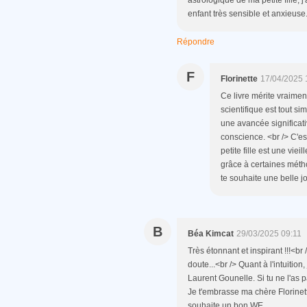
enfant très sensible et anxieuse
Répondre
F
Florinette
17/04/2025 
Ce livre mérite vraimen
scientifique est tout si
une avancée significat
conscience. <br /> C'es
petite fille est une vie
grâce à certaines métho
te souhaite une belle j
B
Béa Kimcat
29/03/2025 09:11
Très étonnant et inspirant !!!<b
doute...<br /> Quant à l'intuition
Laurent Gounelle. Si tu ne l'as pa
Je t'embrasse ma chère Florinette
souhaite un bon WE