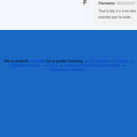
F
Florinette
28/03/2025 
Tout à fait, il y a eu d
exactes par la suite...
Voir le profil de
Florinette
sur le portail Overblog
Top articles
Contact
Signaler un abus
C.G.U.
Cookies et données personnelles
Préférences cookies