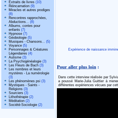
Extraits de livres
(10)
Réincarnation
(9)
Miracles et autres prodiges
(8)
Rencontres rapprochées,
Abductions...
(8)
Albums, contes pour
enfants
(7)
Hypnose
(7)
Géobiologie
(5)
Musiques - Chansons...
(5)
Voyance
(5)
Personnages & Créatures
Expérience de naissance immin
Légendaires
(4)
Autisme
(3)
La Psychogénéalogie
(3)
Les Fleurs de Bach
(3)
Pour aller plus loin
:
Les nombres et leurs
mystères - La numérologie
(3)
Dans cette interview réalisée par Sylvi
Les phénomènes psi
(3)
a poussé Marie-Julia Guittier à mener
Mystiques - Saints -
différentes expériences vécues par cett
Religions
(3)
Sourciers
(3)
Lithothérapie
(2)
Méditation
(2)
Société-Sociologie
(2)