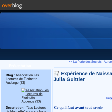
<< La Porte des Secrets - Aurore
Présentation
Expérience de Naissa
Blog
: Association Les
Julia Guittier
Lectures de Florinette -
Audenge (33)
Guy
Ce qu'il faut avant tout savoir
Description
: "Les Lectures
de Florinette" vous souhaite