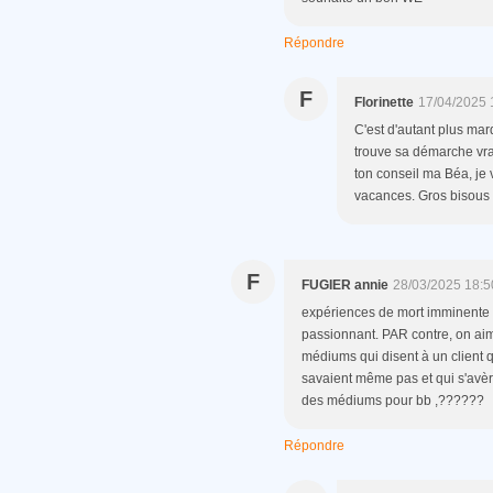
Répondre
F
Florinette
17/04/2025 
C'est d'autant plus mar
trouve sa démarche vra
ton conseil ma Béa, je v
vacances. Gros bisous 
F
FUGIER annie
28/03/2025 18:5
expériences de mort imminente 
passionnant. PAR contre, on aim
médiums qui disent à un client
savaient même pas et qui s'avèr
des médiums pour bb ,??????
Répondre