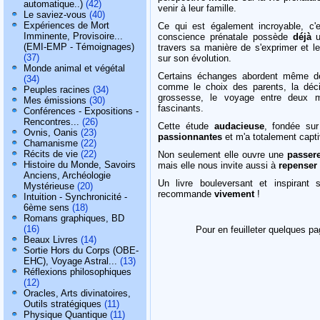
automatique..)
(42)
venir à leur famille.
Le saviez-vous
(40)
Expériences de Mort
Ce qui est également incroyable, c'
Imminente, Provisoire...
conscience prénatale possède
déjà
u
(EMI-EMP - Témoignages)
travers sa manière de s'exprimer et le
(37)
sur son évolution.
Monde animal et végétal
Certains échanges abordent même d
(34)
comme le choix des parents, la décisi
Peuples racines
(34)
grossesse, le voyage entre deux m
Mes émissions
(30)
fascinants.
Conférences - Expositions -
Rencontres...
(26)
Cette étude
audacieuse
, fondée sur
Ovnis, Oanis
(23)
passionnantes
et m'a totalement capt
Chamanisme
(22)
Récits de vie
(22)
Non seulement elle ouvre une
passere
Histoire du Monde, Savoirs
mais elle nous invite aussi à
repenser
Anciens, Archéologie
Un livre bouleversant et inspirant
Mystérieuse
(20)
recommande
vivement
!
Intuition - Synchronicité -
6ème sens
(18)
Romans graphiques, BD
(16)
Pour en feuilleter quelques pa
Beaux Livres
(14)
Sortie Hors du Corps (OBE-
EHC), Voyage Astral...
(13)
Réflexions philosophiques
(12)
Oracles, Arts divinatoires,
Outils stratégiques
(11)
Physique Quantique
(11)