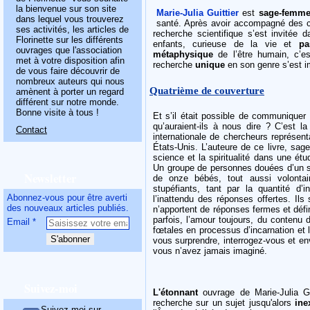
la bienvenue sur son site
Marie-Julia Guittier
est
sage-femm
dans lequel vous trouverez
santé. Après avoir accompagné des ce
ses activités, les articles de
recherche scientifique s’est invitée
Florinette sur les différents
enfants, curieuse de la vie et
pa
ouvrages que l'association
métaphysique
de l’être humain, c’es
met à votre disposition afin
recherche
unique
en son genre s’est 
de vous faire découvrir de
nombreux auteurs qui nous
Quatrième de couverture
amènent à porter un regard
différent sur notre monde.
Bonne visite à tous !
Et s’il était possible de communiquer
qu’auraient-ils à nous dire ? C’est 
Contact
internationale de chercheurs représent
États-Unis. L’auteure de ce livre, sag
science et la spiritualité dans une ét
Un groupe de personnes douées d’un s
Newsletter
de onze bébés, tout aussi volontai
stupéfiants, tant par la quantité d’
Abonnez-vous pour être averti
l’inattendu des réponses offertes. Ils
des nouveaux articles publiés.
n’apportent de réponses fermes et défi
parfois, l’amour toujours, du conten
Email
fœtales en processus d’incarnation et 
vous surprendre, interrogez-vous et e
vous n’avez jamais imaginé.
Suivez-moi
L'étonnant
ouvrage de Marie-Julia Gui
recherche sur un sujet jusqu'alors
ine
Suivez-moi sur