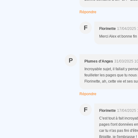
Répondre
F
Florinette
17/04/2025 
Merci Alex et bonne fi
P
Plumes d'Anges
31/03/2025 1
Incroyable sujet, il fallait y pen
feuilleter les pages que tu nous 
Florinette, ah, cette vie et ses su
Répondre
F
Florinette
17/04/2025 
C'est tout à fait incroy
pages t'ont données env
car tu n'as pas fini d'ê
Brigitte, je t'embrasse !