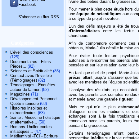
l'Âme des bébés durant la grossesse.
Facebook
Pour mener à bien cette étude hors du 
une
équipe de scientifiques
aux comp
S'abonner au flux RSS
à ce type de projet novateur.
L'un des défis majeurs a été de trou
d'intermédiaires
entre les fœtus d
chercheurs.
Catégories
Afin de comprendre comment ces r
obtenus, Marie-Julia détaille la mise en
L'éveil des consciences
Pour éviter toute lecture psychiqu
(125)
autorisés à rencontrer les parents afin
Documentaires - Films -
pensées et sur leur relation avec leur 
Pièces...
(92)
Sciences et Spiritualité
(85)
En tant que chef de projet, Marie-Juli
Contact avec l'Invisible
précis
, allant jusqu'à s'assurer que l
(Témoignages)
(82)
avec les membres de l'équipe scientifi
Témoignages - Enquêtes
autour de la mort
(82)
L'analyse des résultats, qui consistait
Magazines
(71)
avec les parents aux comptes rendus
Développement Personnel -
et menée avec une
grande rigueu
r.
Quête intérieure
(68)
Mais ce qui m'a le plus
estomaqu
Histoires insolites et
dialogues entre les médiums et ces
extraordinaires
(63)
échanges sont à la fois troublants
Santé : Médecine holistique
connexion avec les parents, leurs é
et alternative...
(50)
pendant la grossesse.
Romans-Thriller-contes
initiatiques...
(47)
Certains témoignages m'ont partic
Médiumnité -TCI - Ecriture
perspective
inédite
sur la vie prénatale