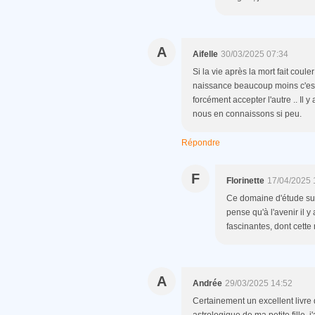
A
Aifelle
30/03/2025 07:34
Si la vie après la mort fait cou
naissance beaucoup moins c'est v
forcément accepter l'autre .. Il y
nous en connaissons si peu.
Répondre
F
Florinette
17/04/2025 
Ce domaine d'étude sur
pense qu'à l'avenir il 
fascinantes, dont cette 
A
Andrée
29/03/2025 14:52
Certainement un excellent livre 
astrologique de ma petite fille, j'