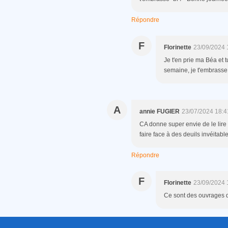
Répondre
F
Florinette
23/09/2024 
Je t'en prie ma Béa et t
semaine, je t'embrasse
A
annie FUGIER
23/07/2024 18:4
CA donne super envie de le lire 
faire face à des deuils invéitabl
Répondre
F
Florinette
23/09/2024 
Ce sont des ouvrages qu