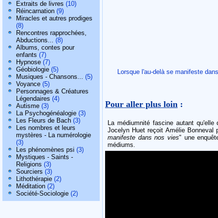
Extraits de livres
(10)
Réincarnation
(9)
Miracles et autres prodiges
(8)
Rencontres rapprochées,
Abductions...
(8)
Albums, contes pour
enfants
(7)
Hypnose
(7)
Géobiologie
(5)
Lorsque l'au-delà se manifeste d
Musiques - Chansons...
(5)
Voyance
(5)
Personnages & Créatures
Légendaires
(4)
Pour aller plus loin
:
Autisme
(3)
La Psychogénéalogie
(3)
Les Fleurs de Bach
(3)
La médiumnité fascine autant qu'elle
Les nombres et leurs
Jocelyn Huet reçoit Amélie Bonneval po
mystères - La numérologie
manifeste dans nos vies
" une enquête
(3)
médiums.
Les phénomènes psi
(3)
Mystiques - Saints -
Religions
(3)
Sourciers
(3)
Lithothérapie
(2)
Méditation
(2)
Société-Sociologie
(2)