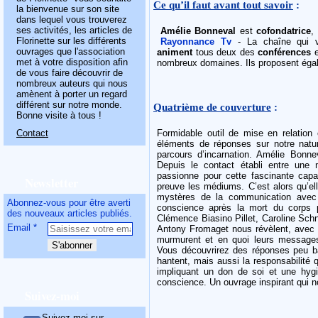
Ce qu’il faut avant tout savoir
:
la bienvenue sur son site
dans lequel vous trouverez
ses activités, les articles de
Amélie Bonneval
est
cofondatrice
,
Florinette sur les différents
Rayonnance Tv
- La chaîne qui vou
ouvrages que l'association
animent
tous deux des
conférences
e
met à votre disposition afin
nombreux domaines. Ils proposent égale
de vous faire découvrir de
nombreux auteurs qui nous
amènent à porter un regard
différent sur notre monde.
Quatrième de couverture
:
Bonne visite à tous !
Contact
Formidable outil de mise en relation e
éléments de réponses sur notre natur
parcours d’incarnation. Amélie Bonne
Depuis le contact établi entre une
passionne pour cette fascinante capa
Newsletter
preuve les médiums. C’est alors qu’ell
mystères de la communication avec
Abonnez-vous pour être averti
conscience après la mort du corps ph
des nouveaux articles publiés.
Clémence Biasino Pillet, Caroline Schn
Email
Antony Fromaget nous révèlent, avec 
murmurent et en quoi leurs messages
Vous découvrirez des réponses peu ba
hantent, mais aussi la responsabilité 
impliquant un don de soi et une hyg
conscience. Un ouvrage inspirant qui no
Suivez-moi
Suivez-moi sur