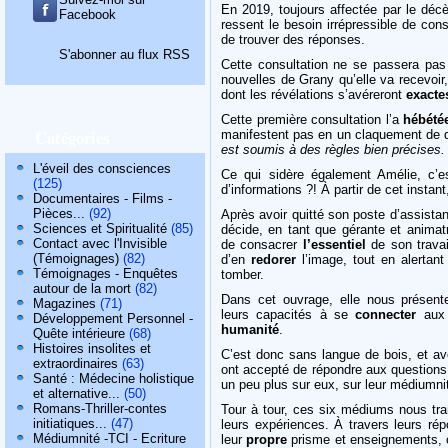
En 2019, toujours affectée par le dé
Facebook
ressent le besoin irrépressible de cons
de trouver des réponses.
S'abonner au flux RSS
Cette consultation ne se passera pas
nouvelles de Grany qu’elle va recevoir
dont les révélations s’avéreront
exacte
Cette première consultation l’a
hébété
Catégories
manifestent pas en un claquement de d
est soumis à des règles bien précises.
L'éveil des consciences
Ce qui sidère également Amélie, c’
(125)
d’informations ?! À partir de cet instan
Documentaires - Films -
Pièces...
(92)
Après avoir quitté son poste d’assistan
Sciences et Spiritualité
(85)
décide, en tant que gérante et anima
Contact avec l'Invisible
de consacrer
l’essentiel
de son trava
(Témoignages)
(82)
d’en
redorer
l’image, tout en alertan
Témoignages - Enquêtes
tomber.
autour de la mort
(82)
Dans cet ouvrage, elle nous présen
Magazines
(71)
leurs capacités à se
connecter
aux 
Développement Personnel -
humanité
.
Quête intérieure
(68)
Histoires insolites et
C’est donc sans langue de bois, et a
extraordinaires
(63)
ont accepté de répondre aux question
Santé : Médecine holistique
un peu plus sur eux, sur leur médiumni
et alternative...
(50)
Romans-Thriller-contes
Tour à tour, ces six médiums nous tr
initiatiques...
(47)
leurs expériences. À travers leurs ré
Médiumnité -TCI - Ecriture
leur
propre
prisme et enseignements, 