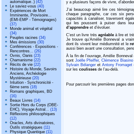
automatique..)
(42)
y a plusieurs façons de vivre, d’aborde
Le saviez-vous
(40)
J’ai beaucoup aimé lire ces témoign
Expériences de Mort
chaque paragraphe, car ces six person
Imminente, Provisoire...
capacités à canaliser, traversent ég
(EMI-EMP - Témoignages)
qui les poussent à puiser dans leur
(37)
d’apprendre
et d’évoluer.
Monde animal et végétal
(34)
C’est un livre très
agréable
à lire et tr
Peuples racines
(34)
Je trouve qu’Amélie Bonneval a vra
Mes émissions
(30)
dont ils vivent leur médiumnité et le
re
Conférences - Expositions -
aussi bien avant une consultation, pen
Rencontres...
(26)
Ovnis, Oanis
(23)
À la fin de l’ouvrage, Amélie Bonneval
Chamanisme
(22)
sont
Joëlle Pfeiffer
,
Clémence Biasino P
Récits de vie
(22)
Sylvain Bélanger
et
Antony Fromaget
Histoire du Monde, Savoirs
sur les
coulisses
de l’au-delà.
Anciens, Archéologie
Mystérieuse
(20)
Intuition - Synchronicité -
Pour parcourir les premières pages dont
6ème sens
(18)
Romans graphiques, BD
(16)
Beaux Livres
(14)
Sortie Hors du Corps (OBE-
EHC), Voyage Astral...
(13)
Réflexions philosophiques
(12)
Oracles, Arts divinatoires,
Outils stratégiques
(11)
Physique Quantique
(11)