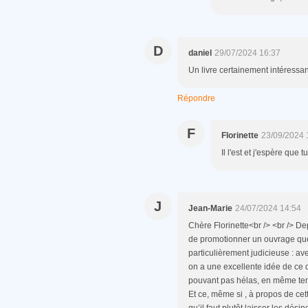
D
daniel
29/07/2024 16:37
Un livre certainement intéressant.
Répondre
F
Florinette
23/09/2024 
Il l'est et j'espère que 
J
Jean-Marie
24/07/2024 14:54
Chère Florinette<br /> <br /> De
de promotionner un ouvrage que 
particulièrement judicieuse : av
on a une excellente idée de ce 
pouvant pas hélas, en même temp
Et ce, même si , à propos de ce
qu’il faut plutôt laisser les dés