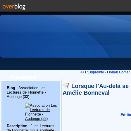
<< L'Empreinte - Florian Gomet
Présentation
Lorsque l'Au-delà se
Blog
: Association Les
Amélie Bonneval
Lectures de Florinette -
Audenge (33)
Editi
Description
: "Les Lectures
de Florinette" vous souhaite