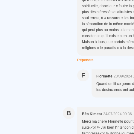
spirituelle, donc leur « foutre la
plus désintéressés et altruistes
sauf erreur, à « rassurer » les t
la séparation de la même manière
qui peut plus ou moins utilement
conscience qu’il existe bien un
Maison à tous, que parfois même 
religions « le paradis » à la des
Répondre
F
Florinette
23/09/2024 
Quand on lit ce genre 
les désincarnés ont au
B
Béa Kimcat
24/07/2024 09:36
Merci ma chère Florinette pour t
suite.<br /> J'ai bien l'intention
t'embrasse<br /> Bonne journée