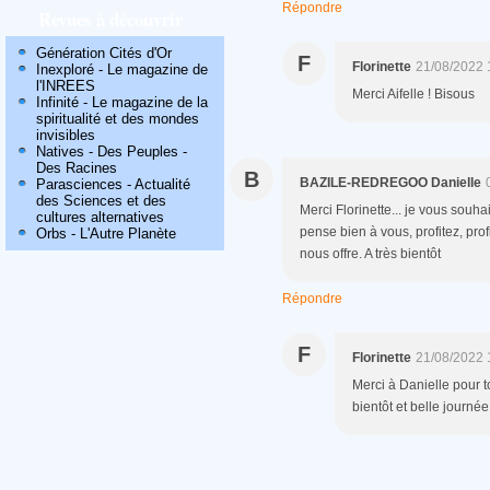
Répondre
Revues à découvrir
Génération Cités d'Or
F
Florinette
21/08/2022 
Inexploré - Le magazine de
l'INREES
Merci Aifelle ! Bisous
Infinité - Le magazine de la
spiritualité et des mondes
invisibles
Natives - Des Peuples -
Des Racines
B
BAZILE-REDREGOO Danielle
Parasciences - Actualité
des Sciences et des
Merci Florinette... je vous souha
cultures alternatives
pense bien à vous, profitez, pro
Orbs - L'Autre Planète
nous offre. A très bientôt
Répondre
F
Florinette
21/08/2022 
Merci à Danielle pour to
bientôt et belle journée 