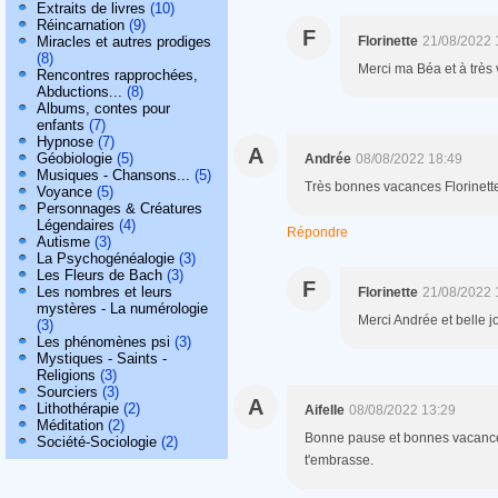
Extraits de livres
(10)
Réincarnation
(9)
F
Miracles et autres prodiges
Florinette
21/08/2022 
(8)
Merci ma Béa et à très 
Rencontres rapprochées,
Abductions...
(8)
Albums, contes pour
enfants
(7)
Hypnose
(7)
A
Géobiologie
(5)
Andrée
08/08/2022 18:49
Musiques - Chansons...
(5)
Très bonnes vacances Florinett
Voyance
(5)
Personnages & Créatures
Légendaires
(4)
Répondre
Autisme
(3)
La Psychogénéalogie
(3)
Les Fleurs de Bach
(3)
F
Les nombres et leurs
Florinette
21/08/2022 
mystères - La numérologie
Merci Andrée et belle j
(3)
Les phénomènes psi
(3)
Mystiques - Saints -
Religions
(3)
Sourciers
(3)
A
Lithothérapie
(2)
Aifelle
08/08/2022 13:29
Méditation
(2)
Bonne pause et bonnes vacances
Société-Sociologie
(2)
t'embrasse.