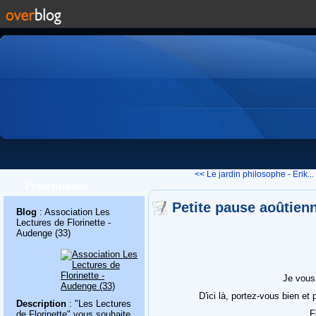
<< Le jardin philosophe - Erik...
Présentation
Petite pause aoûtienn
Blog
: Association Les
Lectures de Florinette -
Audenge (33)
Je vous 
D'ici là, portez-vous bien et
Description
: "Les Lectures
F
de Florinette" vous souhaite