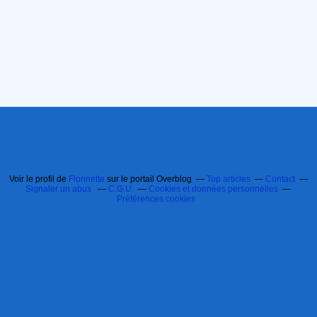
Voir le profil de
Florinette
sur le portail Overblog
Top articles
Contact
Signaler un abus
C.G.U.
Cookies et données personnelles
Préférences cookies