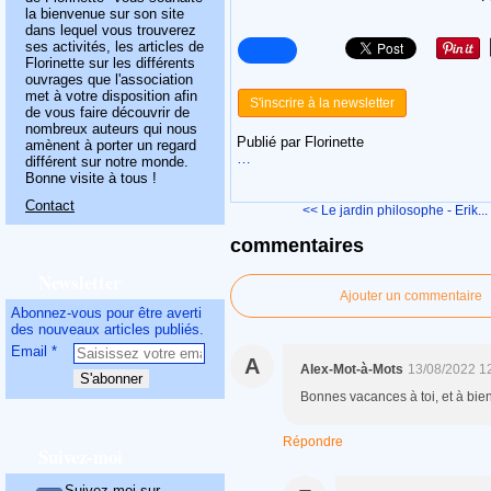
la bienvenue sur son site
dans lequel vous trouverez
ses activités, les articles de
Florinette sur les différents
ouvrages que l'association
met à votre disposition afin
S'inscrire à la newsletter
de vous faire découvrir de
nombreux auteurs qui nous
Publié par Florinette
amènent à porter un regard
…
différent sur notre monde.
Bonne visite à tous !
Contact
<< Le jardin philosophe - Erik...
commentaires
Newsletter
Ajouter un commentaire
Abonnez-vous pour être averti
des nouveaux articles publiés.
Email
A
Alex-Mot-à-Mots
13/08/2022 1
Bonnes vacances à toi, et à bien
Répondre
Suivez-moi
Suivez-moi sur