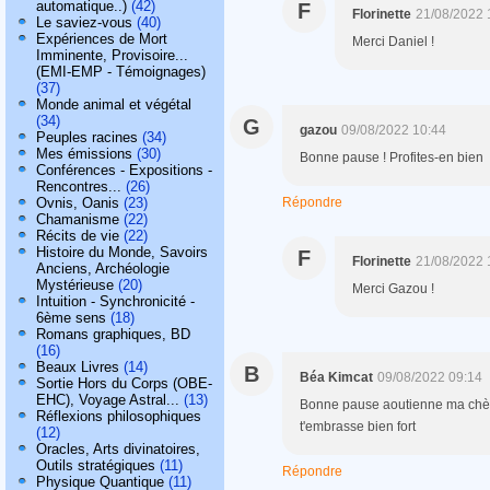
automatique..)
(42)
F
Florinette
21/08/2022 
Le saviez-vous
(40)
Expériences de Mort
Merci Daniel !
Imminente, Provisoire...
(EMI-EMP - Témoignages)
(37)
Monde animal et végétal
(34)
G
gazou
09/08/2022 10:44
Peuples racines
(34)
Mes émissions
(30)
Bonne pause ! Profites-en bien
Conférences - Expositions -
Rencontres...
(26)
Ovnis, Oanis
(23)
Répondre
Chamanisme
(22)
Récits de vie
(22)
Histoire du Monde, Savoirs
F
Florinette
21/08/2022 
Anciens, Archéologie
Mystérieuse
(20)
Merci Gazou !
Intuition - Synchronicité -
6ème sens
(18)
Romans graphiques, BD
(16)
Beaux Livres
(14)
B
Béa Kimcat
09/08/2022 09:14
Sortie Hors du Corps (OBE-
EHC), Voyage Astral...
(13)
Bonne pause aoutienne ma chère 
Réflexions philosophiques
t'embrasse bien fort
(12)
Oracles, Arts divinatoires,
Outils stratégiques
(11)
Répondre
Physique Quantique
(11)