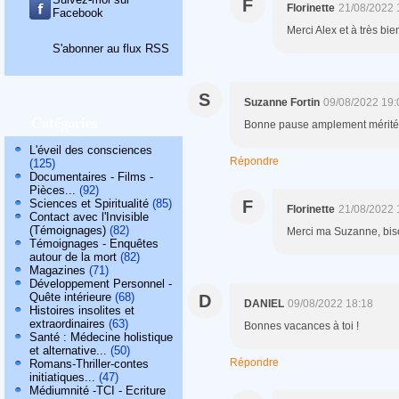
F
Florinette
21/08/2022 
Facebook
Merci Alex et à très bien
S'abonner au flux RSS
S
Suzanne Fortin
09/08/2022 19:
Catégories
Bonne pause amplement méritée 
L'éveil des consciences
Répondre
(125)
Documentaires - Films -
Pièces...
(92)
Sciences et Spiritualité
(85)
F
Florinette
21/08/2022 
Contact avec l'Invisible
(Témoignages)
(82)
Merci ma Suzanne, bis
Témoignages - Enquêtes
autour de la mort
(82)
Magazines
(71)
Développement Personnel -
Quête intérieure
(68)
D
DANIEL
09/08/2022 18:18
Histoires insolites et
extraordinaires
(63)
Bonnes vacances à toi !
Santé : Médecine holistique
et alternative...
(50)
Répondre
Romans-Thriller-contes
initiatiques...
(47)
Médiumnité -TCI - Ecriture